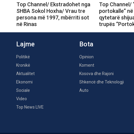
Top Channel/ Ekstradohet nga
Top Channel/ 
SHBA Sokol Hoxha/ Vrau tre
portokalle” në
persona më 1997, mbërriti sot
qytetarë shiju
në Rinas
trupës “Portok
Lajme
Bota
Politikë
Opinion
Kronikë
Koment
Aktualitet
Kosova dhe Rajoni
Ekonomi
Shkencë dhe Teknologji
Sociale
Auto
Video
Top News LIVE