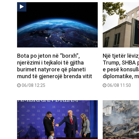
Bota po jeton në “borxh”,
Një tjetër lëvi
njerëzimi i tejkaloi të gjitha
Trump, SHBA p
burimet natyrore që planeti
e pesë konsul
mund të gjenerojë brenda vitit
diplomatike, 
06/08 12:25
06/08 11:50