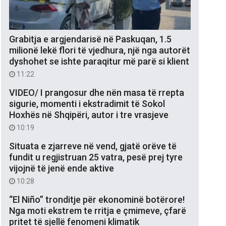
Grabitja e argjendarisë në Paskuqan, 1.5
milionë lekë flori të vjedhura, një nga autorët
dyshohet se ishte paraqitur më parë si klient
11:22
VIDEO/ I prangosur dhe nën masa të rrepta
sigurie, momenti i ekstradimit të Sokol
Hoxhës në Shqipëri, autor i tre vrasjeve
10:19
Situata e zjarreve në vend, gjatë orëve të
fundit u regjistruan 25 vatra, pesë prej tyre
vijojnë të jenë ende aktive
10:28
“El Niño” tronditje për ekonominë botërore!
Nga moti ekstrem te rritja e çmimeve, çfarë
pritet të sjellë fenomeni klimatik