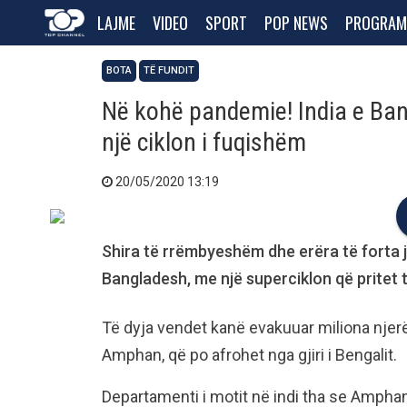
LAJME
VIDEO
SPORT
POP NEWS
PROGRAM
BOTA
TË FUNDIT
Në kohë pandemie! India e Ban
një ciklon i fuqishëm
20/05/2020 13:19
Shira të rrëmbyeshëm dhe erëra të forta j
Bangladesh, me një superciklon që pritet t
Të dyja vendet kanë evakuuar miliona njerë
Amphan, që po afrohet nga gjiri i Bengalit.
Departamenti i motit në indi tha se Ampha