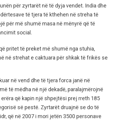
unën për zyrtarët në të dyja vendet. India dhe
dërtesave të tjera të kthehen në streha të
ojë për më shumë masa në mënyrë që të
ncimit social.
 që pritet të preket më shumë nga stuhia,
në në strehat e caktuara për shkak të frikës se
uar në vend dhe të tjera forca janë në
 më të mëdha në një dekadë, paralajmërojnë
erëra që kapin një shpejtësi prej rreth 185
egorisë së pestë. Zyrtarët druajnë se do të
idr, që në 2007 i mori jetën 3500 personave