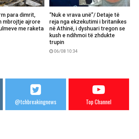
rm para dimrit,
“Nuk e vrava unë”/ Detaje të
mbrojtje ajrore
reja nga ekzekutimi i britanikes
sulmeve me raketa
në Athinë, i dyshuari tregon se
kush e ndihmoi të zhdukte
trupin
06/08 10:34
@tchbreakingnews
Top Channel