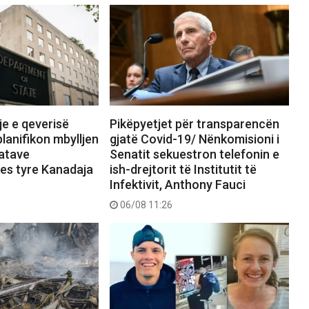
zje e qeverisë
Pikëpyetjet për transparencën
lanifikon mbylljen
gjatë Covid-19/ Nënkomisioni i
latave
Senatit sekuestron telefonin e
mes tyre Kanadaja
ish-drejtorit të Institutit të
Infektivit, Anthony Fauci
06/08 11:26