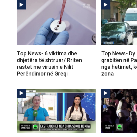
Top News- 6 viktima dhe
Top News- Dy k
dhjetëra të shtruar/ Rriten
grabitën në Pa
rastet me virusin e Nilit
nga hetimet, k
Perëndimor në Greqi
zona