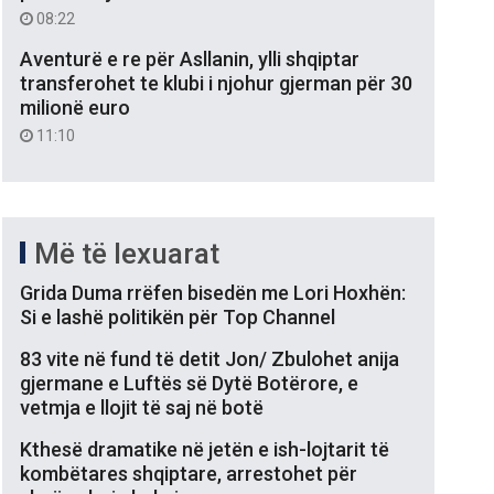
08:22
Aventurë e re për Asllanin, ylli shqiptar
transferohet te klubi i njohur gjerman për 30
milionë euro
11:10
Më të lexuarat
Grida Duma rrëfen bisedën me Lori Hoxhën:
Si e lashë politikën për Top Channel
83 vite në fund të detit Jon/ Zbulohet anija
gjermane e Luftës së Dytë Botërore, e
vetmja e llojit të saj në botë
Kthesë dramatike në jetën e ish-lojtarit të
kombëtares shqiptare, arrestohet për