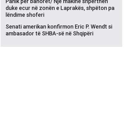
Panik për banorët/ Një makinë shpërthen
duke ecur në zonën e Laprakës, shpëton pa
lëndime shoferi
Senati amerikan konfirmon Eric P. Wendt si
ambasador të SHBA-së në Shqipëri