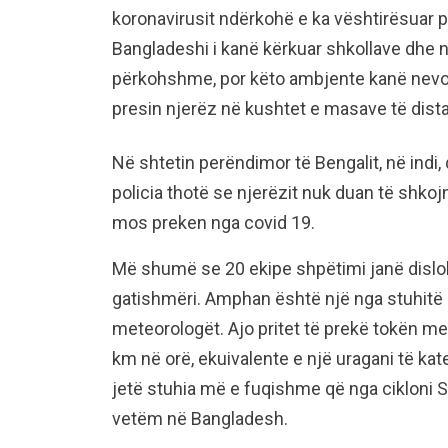
koronavirusit ndërkohë e ka vështirësuar p
Bangladeshi i kanë kërkuar shkollave dhe n
përkohshme, por këto ambjente kanë nev
presin njerëz në kushtet e masave të dista
Në shtetin perëndimor të Bengalit, në indi,
policia thotë se njerëzit nuk duan të shkoj
mos preken nga covid 19.
Më shumë se 20 ekipe shpëtimi janë dislok
gatishmëri. Amphan është një nga stuhitë
meteorologët. Ajo pritet të prekë tokën me 
km në orë, ekuivalente e një uragani të kat
jetë stuhia më e fuqishme që nga cikloni S
vetëm në Bangladesh.