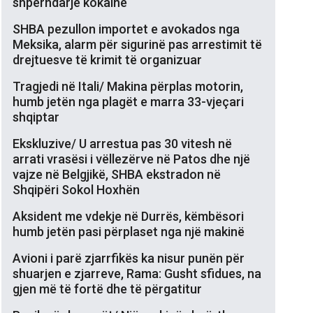
shpërndarje kokaine
SHBA pezullon importet e avokados nga
Meksika, alarm për sigurinë pas arrestimit të
drejtuesve të krimit të organizuar
Tragjedi në Itali/ Makina përplas motorin,
humb jetën nga plagët e marra 33-vjeçari
shqiptar
Ekskluzive/ U arrestua pas 30 vitesh në
arrati vrasësi i vëllezërve në Patos dhe një
vajze në Belgjikë, SHBA ekstradon në
Shqipëri Sokol Hoxhën
Aksident me vdekje në Durrës, këmbësori
humb jetën pasi përplaset nga një makinë
Avioni i parë zjarrfikës ka nisur punën për
shuarjen e zjarreve, Rama: Gusht sfidues, na
gjen më të fortë dhe të përgatitur