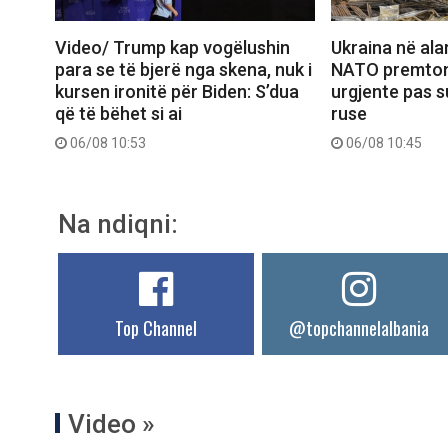
Video/ Trump kap vogëlushin
Ukraina në ala
para se të bjerë nga skena, nuk i
NATO premton 
kursen ironitë për Biden: S’dua
urgjente pas 
që të bëhet si ai
ruse
06/08 10:53
06/08 10:45
Na ndiqni:
Top Channel
@topchannelalbania
Video »