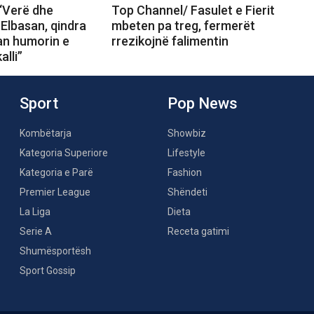
“Verë dhe
Top Channel/ Fasulet e Fierit
 Elbasan, qindra
mbeten pa treg, fermerët
an humorin e
rrezikojnë falimentin
alli”
Sport
Pop News
Kombëtarja
Showbiz
Kategoria Superiore
Lifestyle
Kategoria e Parë
Fashion
Premier League
Shëndeti
La Liga
Dieta
Serie A
Receta gatimi
Shumësportësh
Sport Gossip