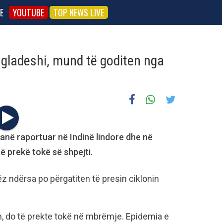
E
YOUTUBE
TOP NEWS LIVE
gladeshi, mund të goditen nga
anë raportuar në Indinë lindore dhe në
ë prekë tokë së shpejti.
z ndërsa po përgatiten të presin ciklonin
n, do të prekte tokë në mbrëmje. Epidemia e