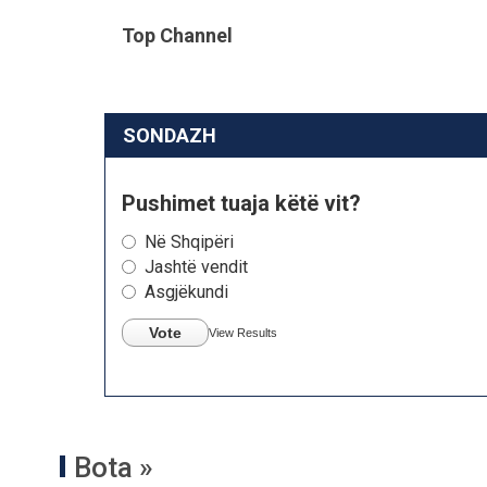
Top Channel
SONDAZH
Pushimet tuaja këtë vit?
Në Shqipëri
Jashtë vendit
Asgjëkundi
Vote
View Results
Bota »