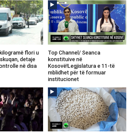
ilogramë flori u
Top Channel/ Seanca
skuqan, detaje
konstituive në
ontrolle në disa
Kosovë!Legjislatura e 11-të
mblidhet për të formuar
institucionet