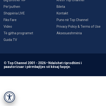
Big Brother VIP
Rreth Top Channel
Për’puthen
Bileta
Shqipëria LIVE
Kontakt
Fiks Fare
Puno në Top Channel
Video
Privacy Policy & Terms of Use
Të gjitha programet
Aksesueshmëria
Guida TV
© Top Channel 2001 - 2026 • Ndalohet riprodhimi i
paautorizuar i përmbajtjes së kësaj faqeje.
Accessibility