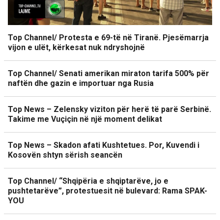
Top Channel/ Protesta e 69-të në Tiranë. Pjesëmarrja
vijon e ulët, kërkesat nuk ndryshojnë
Top Channel/ Senati amerikan miraton tarifa 500% për
naftën dhe gazin e importuar nga Rusia
Top News – Zelensky viziton për herë të parë Serbinë.
Takime me Vuçiçin në një moment delikat
Top News – Skadon afati Kushtetues. Por, Kuvendi i
Kosovën shtyn sërish seancën
Top Channel/ “Shqipëria e shqiptarëve, jo e
pushtetarëve”, protestuesit në bulevard: Rama SPAK-
YOU