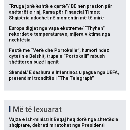
“Rruga jonë është e qartë”/ BE nën presion për
anëtarët e rinj, Rama për Financial Times:
Shqipëria ndodhet në momentin më të mirë
Europa digjet nga vapa ekstreme/ “Thyhen”
rekordet e temperaturave, mijëra viktima nga
nxehtësia
Festë me “Verë dhe Portokalle”, humori ndez
qytetin e Belshit, trupa e “Portokalli” mbush
shëtitoren buzë liqenit
Skandal/ E dashura e Infantinos u pagua nga UEFA,
pretendimi tronditës i “The Telegraph”
Më të lexuarat
Vajza e ish-ministrit Beqaj heq dorë nga shtetësia
shqiptare, dekreti miratohet nga Presidenti