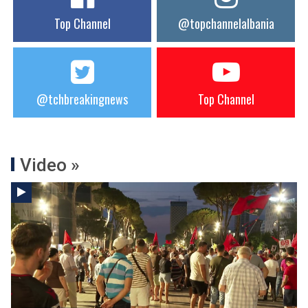
Top Channel
@topchannelalbania
@tchbreakingnews
Top Channel
Video »