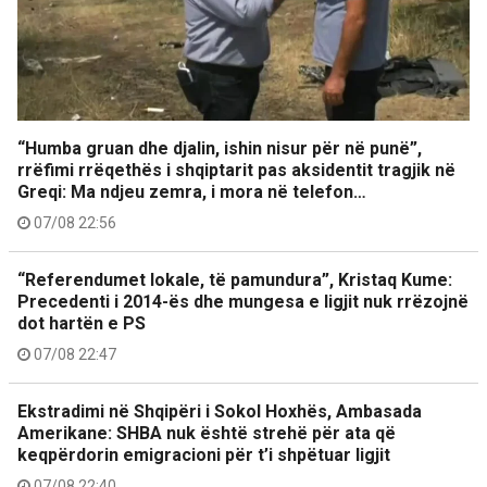
“Humba gruan dhe djalin, ishin nisur për në punë”,
rrëfimi rrëqethës i shqiptarit pas aksidentit tragjik në
Greqi: Ma ndjeu zemra, i mora në telefon…
07/08 22:56
“Referendumet lokale, të pamundura”, Kristaq Kume:
Precedenti i 2014-ës dhe mungesa e ligjit nuk rrëzojnë
dot hartën e PS
07/08 22:47
Ekstradimi në Shqipëri i Sokol Hoxhës, Ambasada
Amerikane: SHBA nuk është strehë për ata që
keqpërdorin emigracioni për t’i shpëtuar ligjit
07/08 22:40