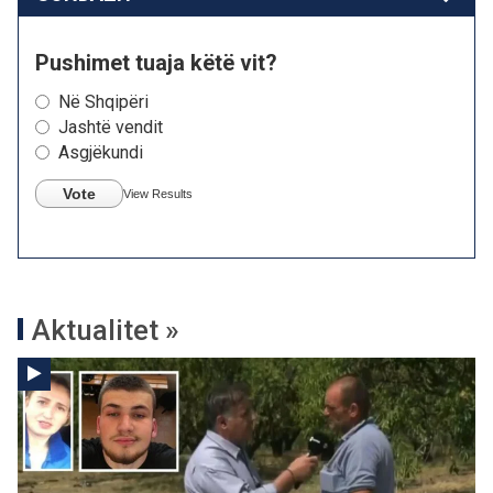
Pushimet tuaja këtë vit?
Në Shqipëri
Jashtë vendit
Asgjëkundi
Vote
View Results
Aktualitet »