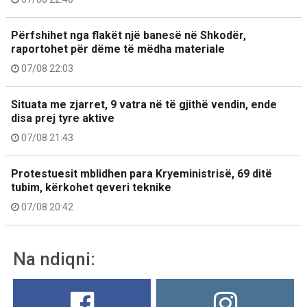
Përfshihet nga flakët një banesë në Shkodër,
raportohet për dëme të mëdha materiale
07/08 22:03
Situata me zjarret, 9 vatra në të gjithë vendin, ende
disa prej tyre aktive
07/08 21:43
Protestuesit mblidhen para Kryeministrisë, 69 ditë
tubim, kërkohet qeveri teknike
07/08 20:42
Na ndiqni: