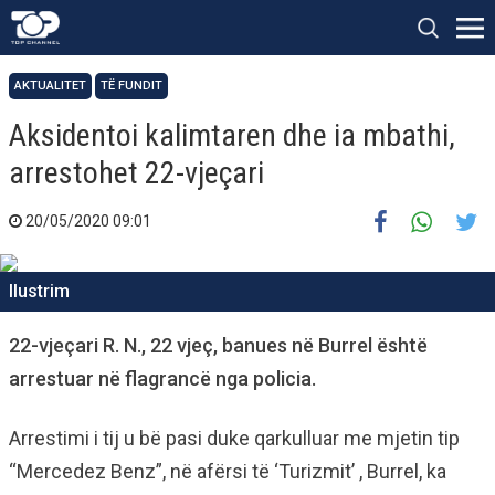
AKTUALITET
TË FUNDIT
Aksidentoi kalimtaren dhe ia mbathi,
arrestohet 22-vjeçari
20/05/2020 09:01
Ilustrim
22-vjeçari R. N., 22 vjeç, banues në Burrel është
arrestuar në flagrancë nga policia.
Arrestimi i tij u bë pasi duke qarkulluar me mjetin tip
“Mercedez Benz”, në afërsi të ‘Turizmit’ , Burrel, ka