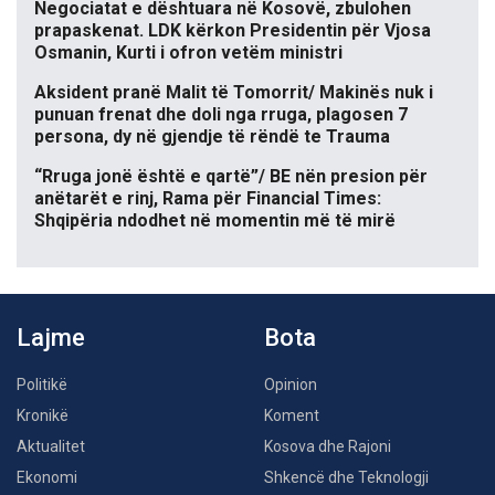
Negociatat e dështuara në Kosovë, zbulohen
prapaskenat. LDK kërkon Presidentin për Vjosa
Osmanin, Kurti i ofron vetëm ministri
Aksident pranë Malit të Tomorrit/ Makinës nuk i
punuan frenat dhe doli nga rruga, plagosen 7
persona, dy në gjendje të rëndë te Trauma
“Rruga jonë është e qartë”/ BE nën presion për
anëtarët e rinj, Rama për Financial Times:
Shqipëria ndodhet në momentin më të mirë
Lajme
Bota
Politikë
Opinion
Kronikë
Koment
Aktualitet
Kosova dhe Rajoni
Ekonomi
Shkencë dhe Teknologji