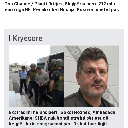
Top Channel/ Plani i Rritjes, Shqipëria merr 212 mln
euro nga BE. Penalizohet Bosnja, Kosova mbetet pas
Kryesore
Ekstradimi në Shqipëri i Sokol Hoxhës, Ambasada
Amerikane: SHBA nuk është strehë për ata që
keqpërdorin emigracioni për t’i shpëtuar ligjit