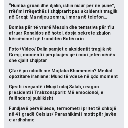
“Humba gruan dhe djalin, ishin nisur për në punë”,
rrëfimi rrëqethës i shqiptarit pas aksidentit tragjik
në Greqi: Ma ndjeu zemra, i mora në telefon…
Bomba për të vrarë Messin dhe tentativa për t’iu
afruar Ronaldos në hotel, dosja sekrete zbulon
kërcënimet që tronditën Botërorin
Foto+Video/ Dalin pamjet e aksidentit tragjik në
Greqi, momenti i përplasjes që i mori jetën nënës
dhe djalit shqiptar
Çfarë po ndodh me Mojtaba Khamenein? Mediat
opozitare iraniane: Mund të vdesë në çdo moment
Gjesti i veçantë i Muçit ndaj Salah, reagon
presidenti i Trabzonsporit: Më emocionoi, e
falënderoj publikisht
Fundjavë përvëluese, termometri pritet të shkojë
në 41 gradë Celsius/ Parashikimi i motit për javën
e ardhshme