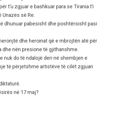
r t’u zgjuar e bashkuar para se Tirania t’i
të Unazës së Re.
të dhunuar pabesisht dhe poshtërsisht pasi
 heronjtë dhe heroinat që e mbrojtën atë për
ra dhe nën presione të gjithanshme.
dhe nuk do të ndalojë deri në shembjen e
hje të përjetshme artistëve të cilët zgjuan
diktaturë.
ësirës në 17 maj?