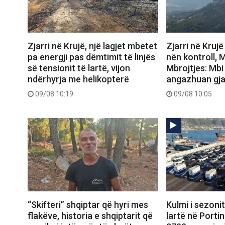
Zjarri në Krujë, një lagjet mbetet
Zjarri në Krujë
pa energji pas dëmtimit të linjës
nën kontroll, M
së tensionit të lartë, vijon
Mbrojtjes: Mbi
ndërhyrja me helikopterë
angazhuan gja
09/08 10:19
09/08 10:05
“Skifteri” shqiptar që hyri mes
Kulmi i sezonit
flakëve, historia e shqiptarit që
lartë në Portin