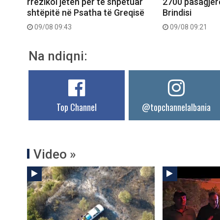
rrezikoi jetën për të shpëtuar
2700 pasagjer
shtëpitë në Psatha të Greqisë
Brindisi
09/08 09:43
09/08 09:21
Na ndiqni:
Top Channel
@topchannelalbania
Video »