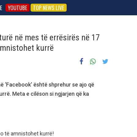
E
YOUTUBE
TOP NEWS LIVE
turë në mes të errësirës në 17
amnistohet kurrë
 në ‘Facebook’ është shprehur se ajo që
rrë. Meta e cilëson si ngjarjen që ka
do të amnistohet kurrë!