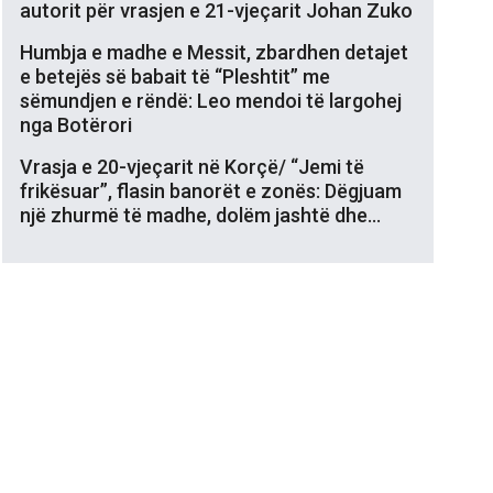
autorit për vrasjen e 21-vjeçarit Johan Zuko
Humbja e madhe e Messit, zbardhen detajet
e betejës së babait të “Pleshtit” me
sëmundjen e rëndë: Leo mendoi të largohej
nga Botërori
Vrasja e 20-vjeçarit në Korçë/ “Jemi të
frikësuar”, flasin banorët e zonës: Dëgjuam
një zhurmë të madhe, dolëm jashtë dhe…