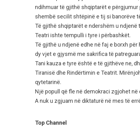
ndihmuar të gjithë shqiptarët e përgjumur pë
shembë secilit shtëpinë e tij si banorëve 
Të gjithë shqiptarët e ndershëm u ndjenë 
Teatri ishte tempulli i tyre i përbashkët.
Të gjithë u ndjenë edhe në faj e borxh për
dy vjet e gjysmë me sakrifica të patregua
Tani kauza e tyre është e të gjithëve ne, 
Tiranisë dhe Rindërtimin e Teatrit. Mirënjo
qytetarinë.
Një popull që fle në demokraci zgjohet në 
A nuk u zgjuam në diktaturë në mes të err
Top Channel