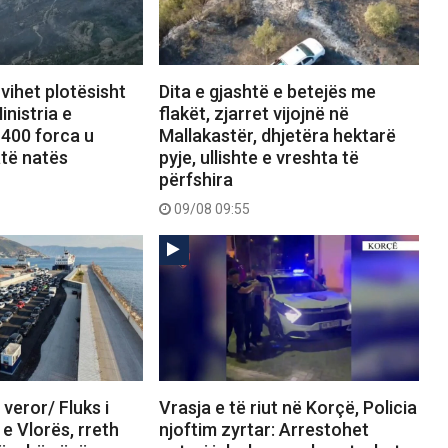
 vihet plotësisht
Dita e gjashtë e betejës me
inistria e
flakët, zjarret vijojnë në
 400 forca u
Mallakastër, dhjetëra hektarë
të natës
pyje, ullishte e vreshta të
përfshira
09/08 09:55
 veror/ Fluks i
Vrasja e të riut në Korçë, Policia
 e Vlorës, rreth
njoftim zyrtar: Arrestohet