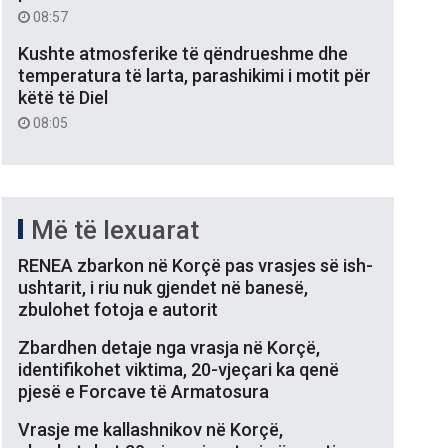
08:57
Kushte atmosferike të qëndrueshme dhe
temperatura të larta, parashikimi i motit për
këtë të Diel
08:05
Më të lexuarat
RENEA zbarkon në Korçë pas vrasjes së ish-
ushtarit, i riu nuk gjendet në banesë,
zbulohet fotoja e autorit
Zbardhen detaje nga vrasja në Korçë,
identifikohet viktima, 20-vjeçari ka qenë
pjesë e Forcave të Armatosura
Vrasje me kallashnikov në Korçë,