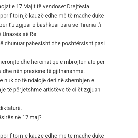
ojat e 17 Majit të vendoset Drejtësia.
 por fitoi një kauzë edhe më të madhe duke i
r t’u zgjuar e bashkuar para se Tirania t’i
të Unazës së Re.
të dhunuar pabesisht dhe poshtërsisht pasi
 heronjtë dhe heroinat që e mbrojtën atë për
ra dhe nën presione të gjithanshme.
dhe nuk do të ndalojë deri në shembjen e
hje të përjetshme artistëve të cilët zgjuan
diktaturë.
ësirës në 17 maj?
 por fitoi një kauzë edhe më të madhe duke i