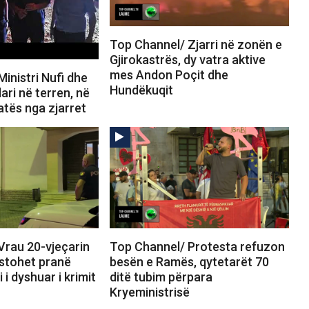
Top Channel/ Zjarri në zonën e
Gjirokastrës, dy vatra aktive
mes Andon Poçit dhe
inistri Nufi dhe
Hundëkuqit
ari në terren, në
uatës nga zjarret
Vrau 20-vjeçarin
Top Channel/ Protesta refuzon
estohet pranë
besën e Ramës, qytetarët 70
i dyshuar i krimit
ditë tubim përpara
Kryeministrisë