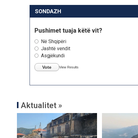
SONDAZH
Pushimet tuaja këtë vit?
Në Shqipëri
Jashtë vendit
Asgjëkundi
Vote
View Results
Aktualitet »