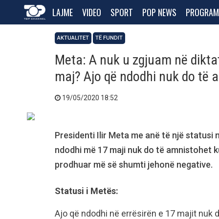
LAJME
VIDEO
SPORT
POP NEWS
PROGRAM
AKTUALITET
TË FUNDIT
Meta: A nuk u zgjuam në dikta
maj? Ajo që ndodhi nuk do të 
19/05/2020 18:52
Presidenti Ilir Meta me anë të një statusi
ndodhi më 17 maji nuk do të amnistohet ku
prodhuar më së shumti jehonë negative.
Statusi i Metës:
Ajo që ndodhi në errësirën e 17 majit nuk 