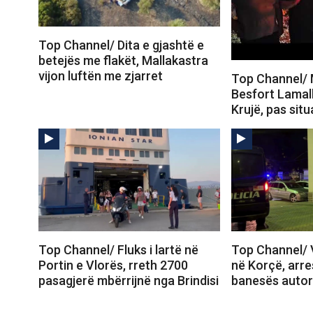
Top Channel/ Dita e gjashtë e
betejës me flakët, Mallakastra
vijon luftën me zjarret
Top Channel/ M
Besfort Lamall
Krujë, pas sit
Top Channel/ Fluks i lartë në
Top Channel/ 
Portin e Vlorës, rreth 2700
në Korçë, arr
pasagjerë mbërrijnë nga Brindisi
banesës autori 