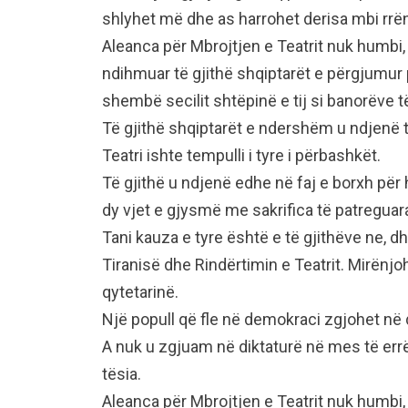
shlyhet më dhe as harrohet derisa mbi rrën
Aleanca për Mbrojtjen e Teatrit nuk humbi,
ndihmuar të gjithë shqiptarët e përgjumur pë
shembë secilit shtëpinë e tij si banorëve 
Të gjithë shqiptarët e ndershëm u ndjenë 
Teatri ishte tempulli i tyre i përbashkët.
Të gjithë u ndjenë edhe në faj e borxh për
dy vjet e gjysmë me sakrifica të patregua
Tani kauza e tyre është e të gjithëve ne, 
Tiranisë dhe Rindërtimin e Teatrit. Mirënjo
qytetarinë.
Një popull që fle në demokraci zgjohet në 
A nuk u zgjuam në diktaturë në mes të err
tësia.
Aleanca për Mbrojtjen e Teatrit nuk humbi,