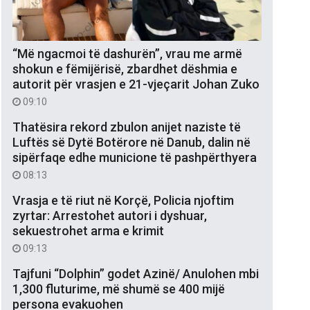
“Më ngacmoi të dashurën”, vrau me armë
shokun e fëmijërisë, zbardhet dëshmia e
autorit për vrasjen e 21-vjeçarit Johan Zuko
09:10
Thatësira rekord zbulon anijet naziste të
Luftës së Dytë Botërore në Danub, dalin në
sipërfaqe edhe municione të pashpërthyera
08:13
Vrasja e të riut në Korçë, Policia njoftim
zyrtar: Arrestohet autori i dyshuar,
sekuestrohet arma e krimit
09:13
Tajfuni “Dolphin” godet Azinë/ Anulohen mbi
1,300 fluturime, më shumë se 400 mijë
persona evakuohen