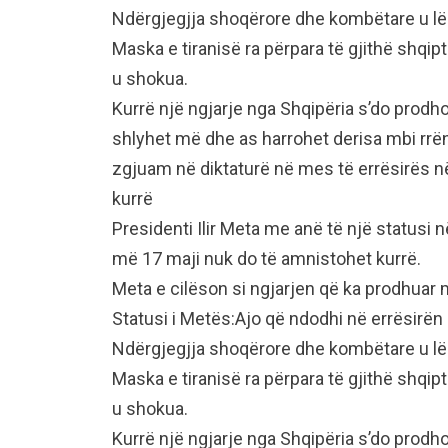
Ndërgjegjja shoqërore dhe kombëtare u lë
Maska e tiranisë ra përpara të gjithë shqip
u shokua.
Kurrë një ngjarje nga Shqipëria s’do prodho
shlyhet më dhe as harrohet derisa mbi rrën
zgjuam në diktaturë në mes të errësirës n
kurrë
Presidenti Ilir Meta me anë të një statusi
më 17 maji nuk do të amnistohet kurrë.
Meta e cilëson si ngjarjen që ka prodhuar
Statusi i Metës:Ajo që ndodhi në errësirën
Ndërgjegjja shoqërore dhe kombëtare u lë
Maska e tiranisë ra përpara të gjithë shqip
u shokua.
Kurrë një ngjarje nga Shqipëria s’do prodho