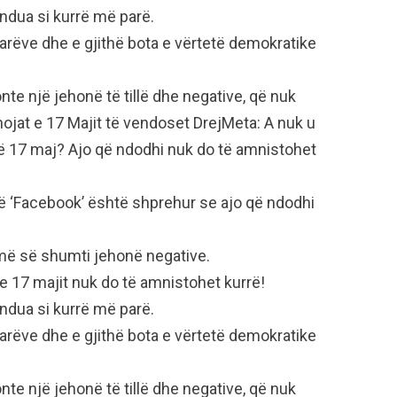
ndua si kurrë më parë.
tarëve dhe e gjithë bota e vërtetë demokratike
nte një jehonë të tillë dhe negative, që nuk
ojat e 17 Majit të vendoset DrejMeta: A nuk u
ë 17 maj? Ajo që ndodhi nuk do të amnistohet
 në ‘Facebook’ është shprehur se ajo që ndodhi
 më së shumti jehonë negative.
 e 17 majit nuk do të amnistohet kurrë!
ndua si kurrë më parë.
tarëve dhe e gjithë bota e vërtetë demokratike
nte një jehonë të tillë dhe negative, që nuk