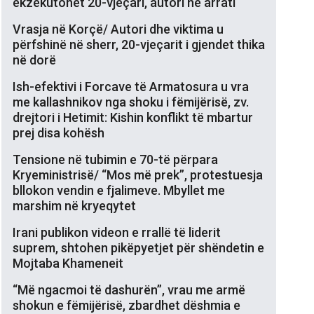
ekzekutohet 20-vjeçari, autori në arrati
Vrasja në Korçë/ Autori dhe viktima u
përfshinë në sherr, 20-vjeçarit i gjendet thika
në dorë
Ish-efektivi i Forcave të Armatosura u vra
me kallashnikov nga shoku i fëmijërisë, zv.
drejtori i Hetimit: Kishin konflikt të mbartur
prej disa kohësh
Tensione në tubimin e 70-të përpara
Kryeministrisë/ “Mos më prek”, protestuesja
bllokon vendin e fjalimeve. Mbyllet me
marshim në kryeqytet
Irani publikon videon e rrallë të liderit
suprem, shtohen pikëpyetjet për shëndetin e
Mojtaba Khameneit
“Më ngacmoi të dashurën”, vrau me armë
shokun e fëmijërisë, zbardhet dëshmia e