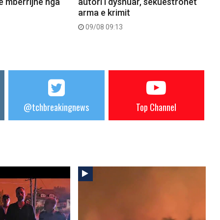
ë mbërrijnë nga
autori i dyshuar, sekuestrohet
arma e krimit
09/08 09:13
@tchbreakingnews
Top Channel