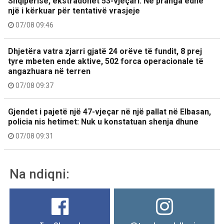
Shqipërisë, ekstradohet 53-vjeçari. Në pranga edhe
një i kërkuar për tentativë vrasjeje
07/08 09:46
Dhjetëra vatra zjarri gjatë 24 orëve të fundit, 8 prej
tyre mbeten ende aktive, 502 forca operacionale të
angazhuara në terren
07/08 09:37
Gjendet i pajetë një 47-vjeçar në një pallat në Elbasan,
policia nis hetimet: Nuk u konstatuan shenja dhune
07/08 09:31
Na ndiqni: