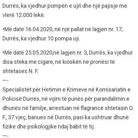
Durrës, ka vjedhur pompën e ujit dhe një pajisje me
vlerë 12.000 lekë.
•Më datë 16.04.2020, në një pallat në lagjen nr. 17,
Durrës, ka vjedhur 10 pompa uji.
•Më datë 25.05.2020,në lagjen nr. 3, Durrës, ka vjedhur
disa steka me cigare, në kioskën në pronësi të
shtetases N. F.
—-
Specialistët për Hetimin e Krimeve në Komisariatin e
Policisë Durrës, në vijim të punës për parandalimin e
dhunës në familje, arrestuan në flagrancë shtetasin O.
F., 37 vjeç, banues në Durrës, pasi ka ushtruar dhunë
fizike dhe psikologjike ndaj babit të tij.
—-