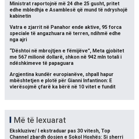
Ministrat raportojnë më 24 dhe 25 gusht, pritet
edhe mbledhja e Asamblesë që mund të ndryshojë
kabinetin
Vatra e zjarrit në Panahor ende aktive, 95 forca
speciale të angazhuara në terren, ndihmë edhe
nga ajri
“Dështoi në mbrojtjen e fëmijëve”, Meta gjobitet
me 567 milionë dollarë, shkon në 942 mln totali i
ndëshkimeve të papaguara
Argjentina kundër europianëve, shpall hapur
mbështetjen e plotë për Gianni Infantinon: E
vlerësojmë çfarë ka bërë në 10 vitet e fundit
Më të lexuarat
Ekskluzive/ I ekstraduar pas 30 vitesh, Top
Channel zbardh dosjen e Sokol Hoxhës: Si sherri