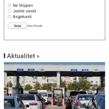
Në Shqipëri
Jashtë vendit
Asgjëkundi
Vote
View Results
Aktualitet »