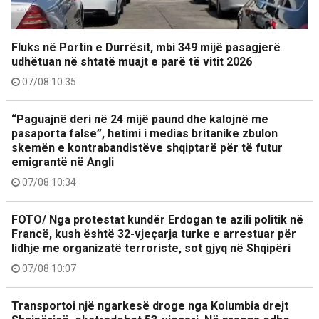
Fluks në Portin e Durrësit, mbi 349 mijë pasagjerë
udhëtuan në shtatë muajt e parë të vitit 2026
07/08 10:35
“Paguajnë deri në 24 mijë paund dhe kalojnë me
pasaporta false”, hetimi i medias britanike zbulon
skemën e kontrabandistëve shqiptarë për të futur
emigrantë në Angli
07/08 10:34
FOTO/ Nga protestat kundër Erdogan te azili politik në
Francë, kush është 32-vjeçarja turke e arrestuar për
lidhje me organizatë terroriste, sot gjyq në Shqipëri
07/08 10:07
Transportoi një ngarkesë droge nga Kolumbia drejt