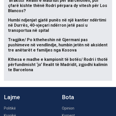
‘Braktisi’ Realin e Madridit për Barcelonën, por
çfarë kishte thënë Rodri përpara dy vitesh për Los
Blancos?
Humbi ndjenjat gjatë punës në një kantier ndërtimi
në Durrës, 40-vjeçari ndërron jetë pasi u
transportua në spital
Tragjike/ Po ktheheshin në Gjermani pas
pushimeve në vendlindje, humbin jetën në aksident
tre anëtarët e familjes nga Kosova
Kthesa e madhe e kampionit të botës/ Rodri i thotë
përfundimisht ‘jo’ Realit të Madridit, zgjodhi kalimin
te Barcelona
Lajme
Bota
Politikë
Opinion
Kronikë
Koment