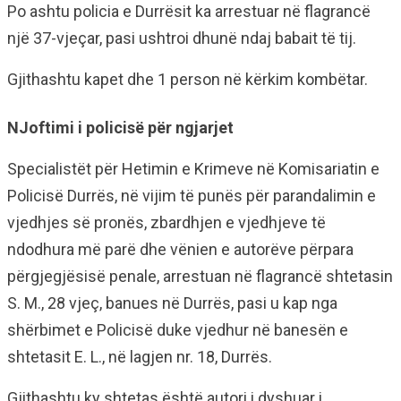
Po ashtu policia e Durrësit ka arrestuar në flagrancë
një 37-vjeçar, pasi ushtroi dhunë ndaj babait të tij.
Gjithashtu kapet dhe 1 person në kërkim kombëtar.
NJoftimi i policisë për ngjarjet
Specialistët për Hetimin e Krimeve në Komisariatin e
Policisë Durrës, në vijim të punës për parandalimin e
vjedhjes së pronës, zbardhjen e vjedhjeve të
ndodhura më parë dhe vënien e autorëve përpara
përgjegjësisë penale, arrestuan në flagrancë shtetasin
S. M., 28 vjeç, banues në Durrës, pasi u kap nga
shërbimet e Policisë duke vjedhur në banesën e
shtetasit E. L., në lagjen nr. 18, Durrës.
Gjithashtu ky shtetas është autori i dyshuar i