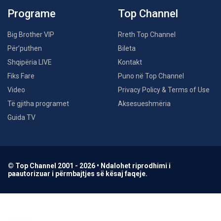
Programe
Top Channel
Big Brother VIP
Rreth Top Channel
Për’puthen
Bileta
Shqipëria LIVE
Kontakt
Fiks Fare
Puno në Top Channel
Video
Privacy Policy & Terms of Use
Të gjitha programet
Aksesueshmëria
Guida TV
© Top Channel 2001 - 2026 • Ndalohet riprodhimi i
paautorizuar i përmbajtjes së kësaj faqeje.