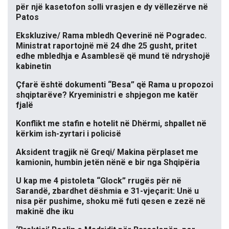
për një kasetofon solli vrasjen e dy vëllezërve në
Patos
Ekskluzive/ Rama mbledh Qeverinë në Pogradec.
Ministrat raportojnë më 24 dhe 25 gusht, pritet
edhe mbledhja e Asamblesë që mund të ndryshojë
kabinetin
Çfarë është dokumenti “Besa” që Rama u propozoi
shqiptarëve? Kryeministri e shpjegon me katër
fjalë
Konflikt me stafin e hotelit në Dhërmi, shpallet në
kërkim ish-zyrtari i policisë
Aksident tragjik në Greqi/ Makina përplaset me
kamionin, humbin jetën nënë e bir nga Shqipëria
U kap me 4 pistoleta “Glock” rrugës për në
Sarandë, zbardhet dëshmia e 31-vjeçarit: Unë u
nisa për pushime, shoku më futi qesen e zezë në
makinë dhe iku