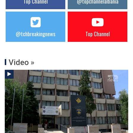
Top Channel
@topchannelalbania
@tchbreakingnews
Top Channel
Video »