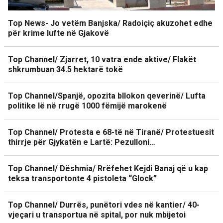
Top News- Jo vetëm Banjska/ Radoiçiç akuzohet edhe
për krime lufte në Gjakovë
Top Channel/ Zjarret, 10 vatra ende aktive/ Flakët
shkrumbuan 34.5 hektarë tokë
Top Channel/Spanjë, opozita bllokon qeverinë/ Lufta
politike lë në rrugë 1000 fëmijë marokenë
Top Channel/ Protesta e 68-të në Tiranë/ Protestuesit
thirrje për Gjykatën e Lartë: Pezulloni…
Top Channel/ Dëshmia/ Rrëfehet Kejdi Banaj që u kap
teksa transportonte 4 pistoleta “Glock”
Top Channel/ Durrës, punëtori vdes në kantier/ 40-
vjeçari u transportua në spital, por nuk mbijetoi