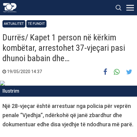
AKTUALITET
TË FUNDIT
Durrës/ Kapet 1 person në kërkim
kombëtar, arrestohet 37-vjeçari pasi
dhunoi babain dhe…
19/05/2020 14:37
Ilustrim
Një 28-vjeçar është arrestuar nga policia për veprën
penale “Vjedhja”, ndërkohë që janë zbardhur dhe
dokumentuar edhe disa vjedhje të ndodhura më parë.