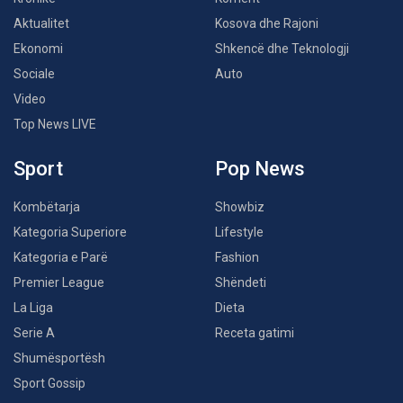
Aktualitet
Kosova dhe Rajoni
Ekonomi
Shkencë dhe Teknologji
Sociale
Auto
Video
Top News LIVE
Sport
Pop News
Kombëtarja
Showbiz
Kategoria Superiore
Lifestyle
Kategoria e Parë
Fashion
Premier League
Shëndeti
La Liga
Dieta
Serie A
Receta gatimi
Shumësportësh
Sport Gossip