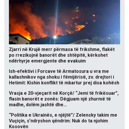
Zjarri në Krujë merr përmasa të frikshme, flakët
po rrezikojnë banorët dhe shtëpitë, kërkohet
ndërhyrje emergjente dhe evakuim
Ish-efektivi i Forcave të Armatosura u vra me
kallashnikov nga shoku i fëmijërisë, zv. drejtori i
Hetimit: Kishin konflikt të mbartur prej disa kohësh
Vrasja e 20-vjeçarit në Korçë/ “Jemi të frikësuar”,
flasin banorët e zonës: Dëgjuam një zhurmë të
madhe, dolëm jashtë dhe…
“Politika e Ukrainës, e njëjtë”/ Zelensky takim me
Vuçiçin, s’ndryshon qëndrim: Nuk do ta njohim
Kosovën