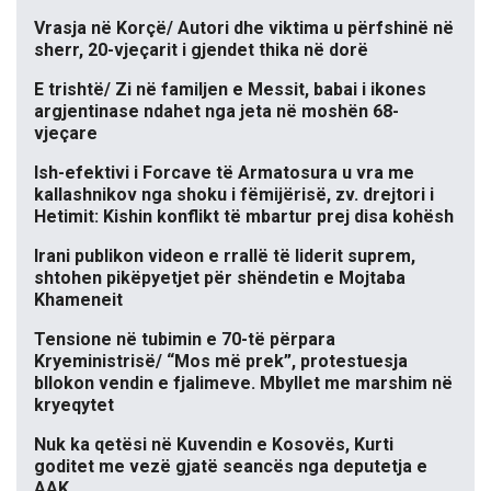
Vrasja në Korçë/ Autori dhe viktima u përfshinë në
sherr, 20-vjeçarit i gjendet thika në dorë
E trishtë/ Zi në familjen e Messit, babai i ikones
argjentinase ndahet nga jeta në moshën 68-
vjeçare
Ish-efektivi i Forcave të Armatosura u vra me
kallashnikov nga shoku i fëmijërisë, zv. drejtori i
Hetimit: Kishin konflikt të mbartur prej disa kohësh
Irani publikon videon e rrallë të liderit suprem,
shtohen pikëpyetjet për shëndetin e Mojtaba
Khameneit
Tensione në tubimin e 70-të përpara
Kryeministrisë/ “Mos më prek”, protestuesja
bllokon vendin e fjalimeve. Mbyllet me marshim në
kryeqytet
Nuk ka qetësi në Kuvendin e Kosovës, Kurti
goditet me vezë gjatë seancës nga deputetja e
AAK