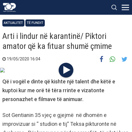
AKTUALITET
TË FUNDIT
Arti i lindur në karantinë/ Piktori
amator që ka fituar shumë çmime
19/05/2020 16:04
Që i vogël e dinte që kishte një talent dhe këtë e
kuptoi kur me orë të tëra rrinte e vizatonte
personazhet e filmave të animuar.
Sot Gentianin 35 vjeç e gjejmë në dhomën e
improvizuar si “ studion e tij” Teksa pikturonte në