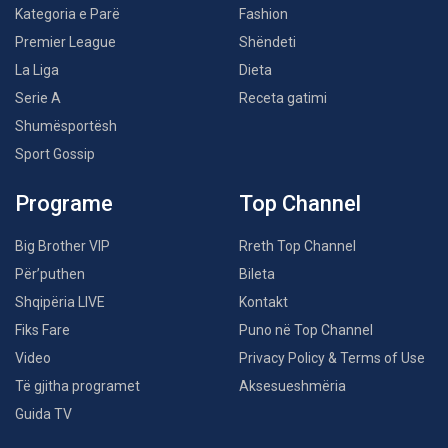
Kategoria e Parë
Fashion
Premier League
Shëndeti
La Liga
Dieta
Serie A
Receta gatimi
Shumësportësh
Sport Gossip
Programe
Top Channel
Big Brother VIP
Rreth Top Channel
Për’puthen
Bileta
Shqipëria LIVE
Kontakt
Fiks Fare
Puno në Top Channel
Video
Privacy Policy & Terms of Use
Të gjitha programet
Aksesueshmëria
Guida TV