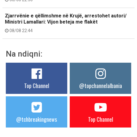
Zjarrvënie e qëllimshme në Krujë, arrestohet autori/
Ministri Lamallari: Vijon beteja me flakët
08/08 22:44
Na ndiqni:
Top Channel
@topchannelalbania
@tchbreakingnews
Top Channel