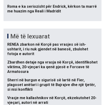
Roma e ka seriozisht për Endrick, kërkon ta marrë
me huazim nga Reali i Madridit
Më të lexuarat
RENEA zbarkon në Korçë pas vrasjes së ish-
ushtarit, i riu nuk gjendet në banesë, zbulohet
fotoja e autorit
Zbardhen detaje nga vrasja në Korçë, identifikohet
viktima, 20-vjeçari ka qenë pjesë e Forcave të
Armatosura
Sherri në burgun e sigurisë së lartë në Fier,
plagoset anëtari i grupit të Bajrajve dhe një tjetër,
si nisi konflikti
Vrasje me kallashnikov në Korçë, ekzekutohet 20-
vjeçari, autori në arrati