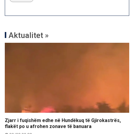
Aktualitet »
Zjarr i fuqishëm edhe në Hundëkuq të Gjirokastrës,
flakët po u afrohen zonave të banuara