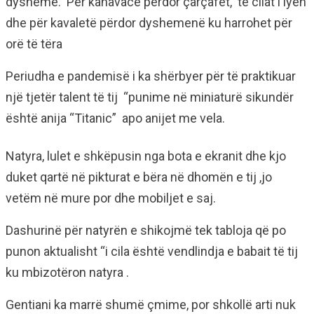
dysheme. Për kanavace përdor çarçafët, të cilat i lyen
dhe për kavaletë përdor dyshemenë ku harrohet për
orë të tëra
Periudha e pandemisë i ka shërbyer për të praktikuar
një tjetër talent të tij “punime në miniaturë sikundër
është anija “Titanic” apo anijet me vela.
Natyra, lulet e shkëpusin nga bota e ekranit dhe kjo
duket qartë në pikturat e bëra në dhomën e tij ,jo
vetëm në mure por dhe mobiljet e saj.
Dashurinë për natyrën e shikojmë tek tabloja që po
punon aktualisht “i cila është vendlindja e babait të tij
ku mbizotëron natyra .
Gentiani ka marrë shumë çmime, por shkollë arti nuk