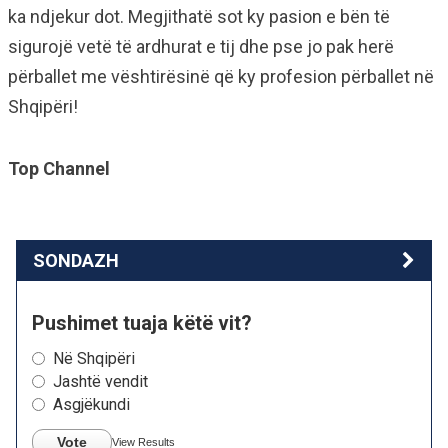
ka ndjekur dot. Megjithatë sot ky pasion e bën të
sigurojë vetë të ardhurat e tij dhe pse jo pak herë
përballet me vështirësinë që ky profesion përballet në
Shqipëri!
Top Channel
SONDAZH
Pushimet tuaja këtë vit?
Në Shqipëri
Jashtë vendit
Asgjëkundi
Vote
View Results