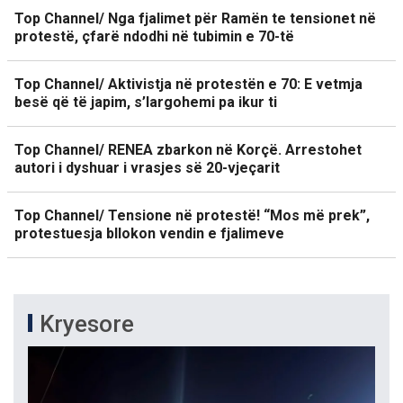
Top Channel/ Nga fjalimet për Ramën te tensionet në
protestë, çfarë ndodhi në tubimin e 70-të
Top Channel/ Aktivistja në protestën e 70: E vetmja
besë që të japim, s’largohemi pa ikur ti
Top Channel/ RENEA zbarkon në Korçë. Arrestohet
autori i dyshuar i vrasjes së 20-vjeçarit
Top Channel/ Tensione në protestë! “Mos më prek”,
protestuesja bllokon vendin e fjalimeve
Kryesore