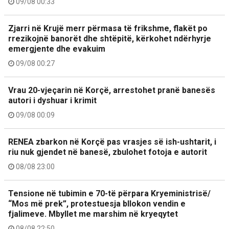
09/08 00:33
Zjarri në Krujë merr përmasa të frikshme, flakët po
rrezikojnë banorët dhe shtëpitë, kërkohet ndërhyrje
emergjente dhe evakuim
09/08 00:27
Vrau 20-vjeçarin në Korçë, arrestohet pranë banesës
autori i dyshuar i krimit
09/08 00:09
RENEA zbarkon në Korçë pas vrasjes së ish-ushtarit, i
riu nuk gjendet në banesë, zbulohet fotoja e autorit
08/08 23:00
Tensione në tubimin e 70-të përpara Kryeministrisë/
“Mos më prek”, protestuesja bllokon vendin e
fjalimeve. Mbyllet me marshim në kryeqytet
08/08 22:50