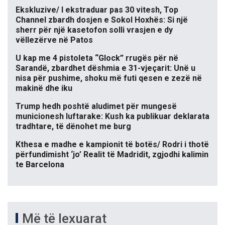
Ekskluzive/ I ekstraduar pas 30 vitesh, Top
Channel zbardh dosjen e Sokol Hoxhës: Si një
sherr për një kasetofon solli vrasjen e dy
vëllezërve në Patos
U kap me 4 pistoleta “Glock” rrugës për në
Sarandë, zbardhet dëshmia e 31-vjeçarit: Unë u
nisa për pushime, shoku më futi qesen e zezë në
makinë dhe iku
Trump hedh poshtë aludimet për mungesë
municionesh luftarake: Kush ka publikuar deklarata
tradhtare, të dënohet me burg
Kthesa e madhe e kampionit të botës/ Rodri i thotë
përfundimisht ‘jo’ Realit të Madridit, zgjodhi kalimin
te Barcelona
Më të lexuarat