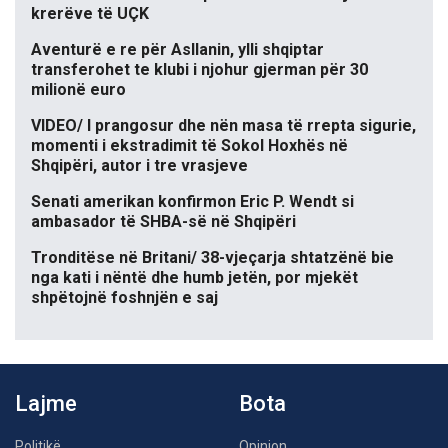
krerëve të UÇK
Aventurë e re për Asllanin, ylli shqiptar
transferohet te klubi i njohur gjerman për 30
milionë euro
VIDEO/ I prangosur dhe nën masa të rrepta sigurie,
momenti i ekstradimit të Sokol Hoxhës në
Shqipëri, autor i tre vrasjeve
Senati amerikan konfirmon Eric P. Wendt si
ambasador të SHBA-së në Shqipëri
Tronditëse në Britani/ 38-vjeçarja shtatzënë bie
nga kati i nëntë dhe humb jetën, por mjekët
shpëtojnë foshnjën e saj
Lajme
Bota
Politikë
Opinion