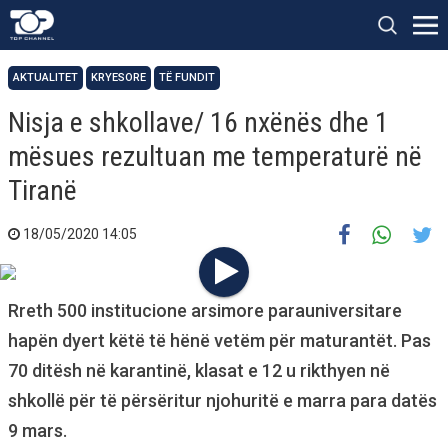
AKTUALITET
KRYESORE
TË FUNDIT
Nisja e shkollave/ 16 nxënës dhe 1
mësues rezultuan me temperaturë në
Tiranë
18/05/2020 14:05
Rreth 500 institucione arsimore parauniversitare
hapën dyert këtë të hënë vetëm për maturantët. Pas
70 ditësh në karantinë, klasat e 12 u rikthyen në
shkollë për të përsëritur njohuritë e marra para datës
9 mars.