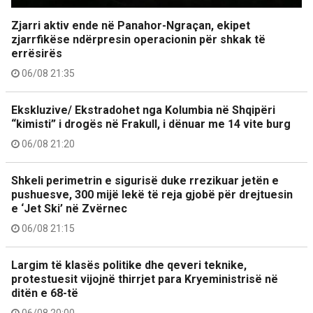
Zjarri aktiv ende në Panahor-Ngraçan, ekipet
zjarrfikëse ndërpresin operacionin për shkak të
errësirës
06/08 21:35
Ekskluzive/ Ekstradohet nga Kolumbia në Shqipëri
“kimisti” i drogës në Frakull, i dënuar me 14 vite burg
06/08 21:20
Shkeli perimetrin e sigurisë duke rrezikuar jetën e
pushuesve, 300 mijë lekë të reja gjobë për drejtuesin
e ‘Jet Ski’ në Zvërnec
06/08 21:15
Largim të klasës politike dhe qeveri teknike,
protestuesit vijojnë thirrjet para Kryeministrisë në
ditën e 68-të