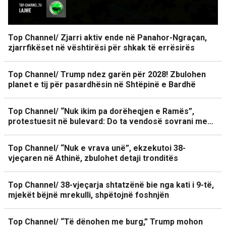
Top Channel/ Zjarri aktiv ende në Panahor-Ngraçan,
zjarrfikëset në vështirësi për shkak të errësirës
Top Channel/ Trump ndez garën për 2028! Zbulohen
planet e tij për pasardhësin në Shtëpinë e Bardhë
Top Channel/ “Nuk ikim pa dorëheqjen e Ramës”,
protestuesit në bulevard: Do ta vendosë sovrani me…
Top Channel/ “Nuk e vrava unë”, ekzekutoi 38-
vjeçaren në Athinë, zbulohet detaji tronditës
Top Channel/ 38-vjeçarja shtatzënë bie nga kati i 9-të,
mjekët bëjnë mrekulli, shpëtojnë foshnjën
Top Channel/ “Të dënohen me burg,” Trump mohon