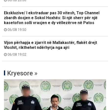
06/08 20:00
Ekskluzive/ I ekstraduar pas 30 vitesh, Top Channel
zbardh dosjen e Sokol Hoxhës: Si një sherr për një
kasetofon solli vrasjen e dy vëllezërve në Patos
06/08 19:50
Vijon përhapja e zjarrit në Mallakastër, flakët drejt
Vloshit, rikthehet ndërhyrja nga ajri
06/08 19:02
Kryesore »