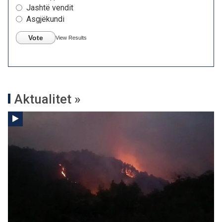
Jashtë vendit
Asgjëkundi
Vote
View Results
Aktualitet »