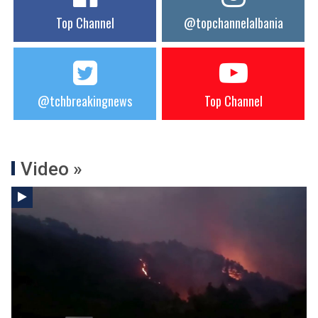
Top Channel
@topchannelalbania
@tchbreakingnews
Top Channel
Video »