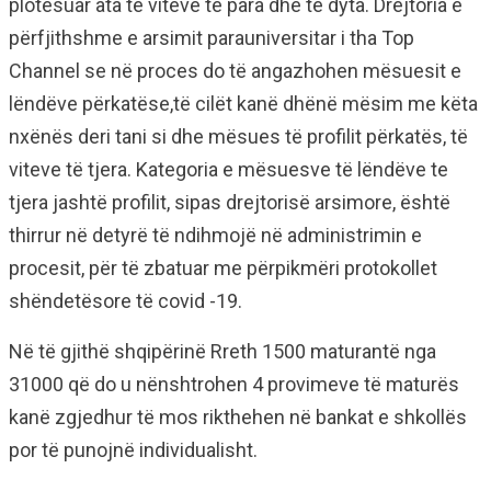
plotësuar ata të viteve të para dhe të dyta. Drejtoria e
përfjithshme e arsimit parauniversitar i tha Top
Channel se në proces do të angazhohen mësuesit e
lëndëve përkatëse,të cilët kanë dhënë mësim me këta
nxënës deri tani si dhe mësues të profilit përkatës, të
viteve të tjera. Kategoria e mësuesve të lëndëve te
tjera jashtë profilit, sipas drejtorisë arsimore, është
thirrur në detyrë të ndihmojë në administrimin e
procesit, për të zbatuar me përpikmëri protokollet
shëndetësore të covid -19.
Në të gjithë shqipërinë Rreth 1500 maturantë nga
31000 që do u nënshtrohen 4 provimeve të maturës
kanë zgjedhur të mos rikthehen në bankat e shkollës
por të punojnë individualisht.