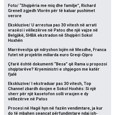
Foto/ “Shqipëria me miq dhe familje”, Richard
Grenell zgjedh Vlorën për të kaluar pushimet
verore
Ekskluzive/ U arrestua pas 30 vitesh në arrati
vrasësi i vëllezërve në Patos dhe një vajze në
Belgjikë, SHBA ekstradon në Shqipëri Sokol
Hoxhën
Marrëveshja që ndryshon lojën në Mesdhe, Franca
futet në projektin miliarda euro Greqi-Qipro
Çfarë është dokumenti “Besa” që Rama u propozoi
shqiptarëve? Kryeministri e shpjegon me katër
fjalë
Ekskluzive/ I ekstraduar pas 30 vitesh, Top
Channel zbardh dosjen e Sokol Hoxhës: Si një
sherr për një kasetofon solli vrasjen e dy
vëllezërve në Patos
Procesi në Hagë hyn në fazën vendimtare, ja kur
do të mbahen seancat përfundimtare ndaj ish-