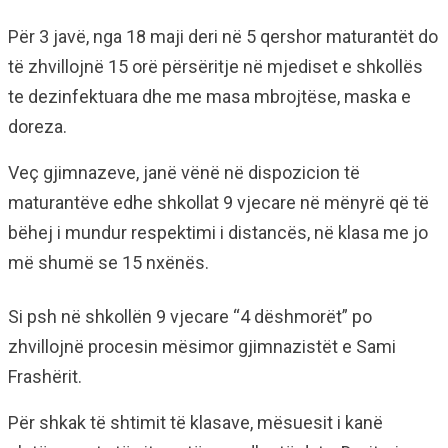
Për 3 javë, nga 18 maji deri në 5 qershor maturantët do
të zhvillojnë 15 orë përsëritje në mjediset e shkollës
te dezinfektuara dhe me masa mbrojtëse, maska e
doreza.
Veç gjimnazeve, janë vënë në dispozicion të
maturantëve edhe shkollat 9 vjecare në mënyrë që të
bëhej i mundur respektimi i distancës, në klasa me jo
më shumë se 15 nxënës.
Si psh në shkollën 9 vjecare “4 dëshmorët” po
zhvillojnë procesin mësimor gjimnazistët e Sami
Frashërit.
Për shkak të shtimit të klasave, mësuesit i kanë