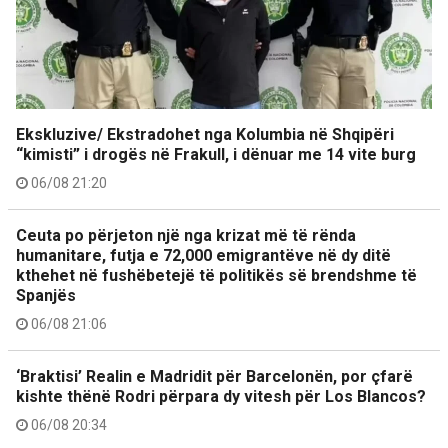
Ekskluzive/ Ekstradohet nga Kolumbia në Shqipëri
“kimisti” i drogës në Frakull, i dënuar me 14 vite burg
06/08 21:20
Ceuta po përjeton një nga krizat më të rënda
humanitare, futja e 72,000 emigrantëve në dy ditë
kthehet në fushëbetejë të politikës së brendshme të
Spanjës
06/08 21:06
‘Braktisi’ Realin e Madridit për Barcelonën, por çfarë
kishte thënë Rodri përpara dy vitesh për Los Blancos?
06/08 20:34