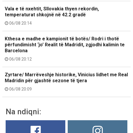
Vala e të nxehtit, Sllovakia thyen rekordin,
temperaturat shkojnë në 42.2 gradë
06/08 20:14
Kthesa e madhe e kampionit të botës/ Rodri i thotë
përfundimisht ‘jo’ Realit të Madridit, zgjodhi kalimin te
Barcelona
06/08 20:12
Zyrtare/ Marrëveshje historike, Vinicius lidhet me Real
Madridin për gjashtë sezone të tjera
06/08 20:09
Na ndiqni: