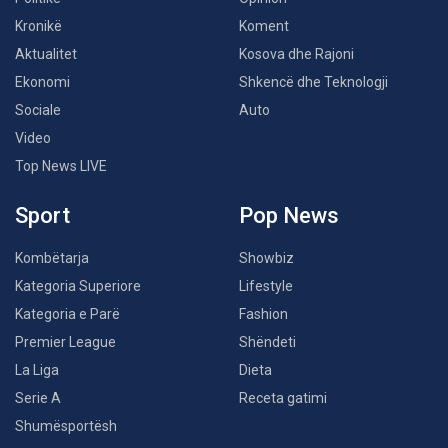
Kronikë
Koment
Aktualitet
Kosova dhe Rajoni
Ekonomi
Shkencë dhe Teknologji
Sociale
Auto
Video
Top News LIVE
Sport
Pop News
Kombëtarja
Showbiz
Kategoria Superiore
Lifestyle
Kategoria e Parë
Fashion
Premier League
Shëndeti
La Liga
Dieta
Serie A
Receta gatimi
Shumësportësh