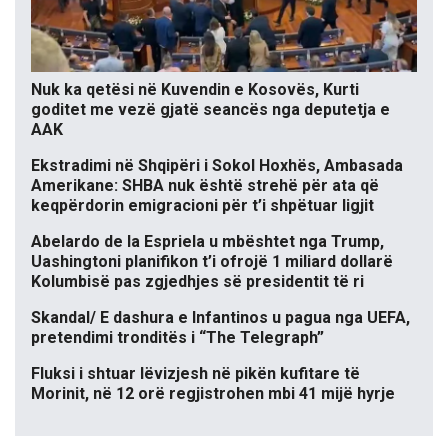
Nuk ka qetësi në Kuvendin e Kosovës, Kurti
goditet me vezë gjatë seancës nga deputetja e
AAK
Ekstradimi në Shqipëri i Sokol Hoxhës, Ambasada
Amerikane: SHBA nuk është strehë për ata që
keqpërdorin emigracioni për t’i shpëtuar ligjit
Abelardo de la Espriela u mbështet nga Trump,
Uashingtoni planifikon t’i ofrojë 1 miliard dollarë
Kolumbisë pas zgjedhjes së presidentit të ri
Skandal/ E dashura e Infantinos u pagua nga UEFA,
pretendimi tronditës i “The Telegraph”
Fluksi i shtuar lëvizjesh në pikën kufitare të
Morinit, në 12 orë regjistrohen mbi 41 mijë hyrje