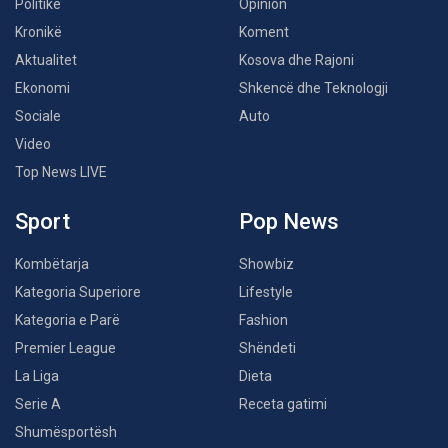
Politikë
Opinion
Kronikë
Koment
Aktualitet
Kosova dhe Rajoni
Ekonomi
Shkencë dhe Teknologji
Sociale
Auto
Video
Top News LIVE
Sport
Pop News
Kombëtarja
Showbiz
Kategoria Superiore
Lifestyle
Kategoria e Parë
Fashion
Premier League
Shëndeti
La Liga
Dieta
Serie A
Receta gatimi
Shumësportësh