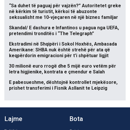
“Sa duhet të paguaj për vajzën?” Autoritetet greke
në kërkim të turistit, kërkoi të abuzonte
seksualisht me 10-vjeçaren në një biznes familjar
Skandal/ E dashura e Infantinos u pagua nga UEFA,
pretendimi tronditës i “The Telegraph”
Ekstradimi në Shqipëri i Sokol Hoxhës, Ambasada
Amerikane: SHBA nuk është strehë për ata që
keqpërdorin emigracioni për t’i shpëtuar ligjit
30 milionë euro rrogë dhe 5 mijë euro vetëm për
letra higjienike, kontrata e çmendur e Salah
E pabesueshme, dështojnë kontrollet mjekësore,
prishet transferimi i Fisnik Asllanit te Leipzig
Lajme
Bota