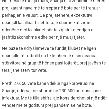
Në mesin e muajit mars, Spanja nisi zbatimin e njërës
prej karantinave më të rrepta në botë për të frenuar
përhapjen e virusit. Që prej atëherë, ekzektutivi
spanjoll ka filluar t`i lehtësojë shumë kufizimet,
ndonëse njoftoi planet për ta zgjatur gjendjen e
jashtëzakonshme edhe për një muaj tjetër.
Në bazë të ndryshimeve të fundit, klubet në ligën
spanjolle të futbollit do të lejohen të nisin seancat
stërvitore në grup të hënën pasi lojtarët, prej javësh të
tëra, janë stërvitur vetë.
Rreth 27.650 vetë kanë vdekur nga korovirusi në
Spanjë, ndërsa më shumë se 230.600 persona janë
infektuar. Me të tilla shifra, ajo konsiderohet si një ndër
vendet më të goditura prej pandemisë në botë.