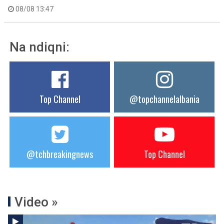
08/08 13:47
Na ndiqni:
Top Channel
@topchannelalbania
@tchbreakingnews
Top Channel
Video »