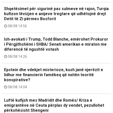
Shqetësimet për sigurinë pas sulmeve në rajon, Turqia
kufizon lëvizjen e anijeve tregtare që udhëtojnë drejt
Detit të Zi përmes Bosforit
08/08 14:56
Ish-avokati i Trump, Todd Blanche, emërohet Prokuror
i Përgjithshëmi i SHBA/ Senati amerikan e miraton me
diferencë të ngushtë votash
08/08 14:26
Epstein dhe vdekjet misterioze, kush janë njerëzit e
lidhur me financierin famëkeq që nxitën teoritë
konspirative?
08/08 14:04
Luftë kufijsh mes Madridit dhe Romës/ Kriza e
emigrantëve në Ceuta përplas dy vendet, pezullohet
përkohësisht Shengeni