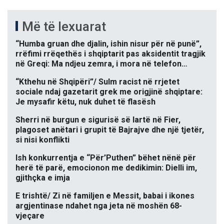
Më të lexuarat
“Humba gruan dhe djalin, ishin nisur për në punë”,
rrëfimi rrëqethës i shqiptarit pas aksidentit tragjik
në Greqi: Ma ndjeu zemra, i mora në telefon…
“Kthehu në Shqipëri”/ Sulm racist në rrjetet
sociale ndaj gazetarit grek me origjinë shqiptare:
Je mysafir këtu, nuk duhet të flasësh
Sherri në burgun e sigurisë së lartë në Fier,
plagoset anëtari i grupit të Bajrajve dhe një tjetër,
si nisi konflikti
Ish konkurrentja e “Për’Puthen” bëhet nënë për
herë të parë, emocionon me dedikimin: Dielli im,
gjithçka e imja
E trishtë/ Zi në familjen e Messit, babai i ikones
argjentinase ndahet nga jeta në moshën 68-
vjeçare