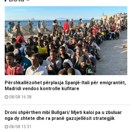
Përshkallëzohet përplasja Spanjë-Itali për emigrantët,
Madridi vendos kontrolle kufitare
08/08 16:38
Droni shpërthen mbi Bullgari/ Mjeti kaloi pa u zbuluar
nga dy shtete dhe ra pranë gazsjellësit strategjik
08/08 15:31