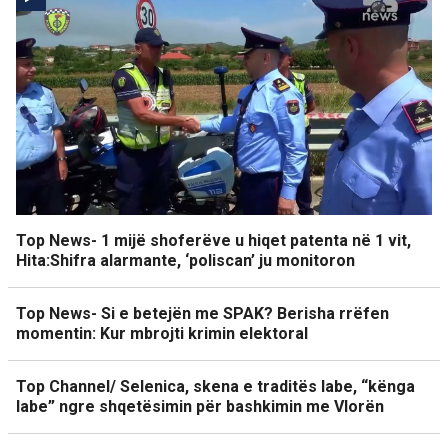
Top News- 1 mijë shoferëve u hiqet patenta në 1 vit,
Hita:Shifra alarmante, ‘poliscan’ ju monitoron
Top News- Si e betejën me SPAK? Berisha rrëfen
momentin: Kur mbrojti krimin elektoral
Top Channel/ Selenica, skena e traditës labe, “kënga
labe” ngre shqetësimin për bashkimin me Vlorën