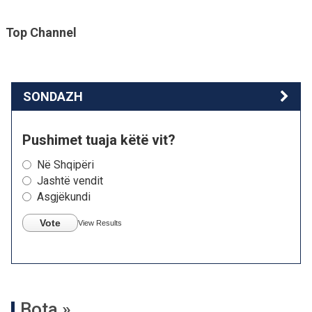
Top Channel
SONDAZH
Pushimet tuaja këtë vit?
Në Shqipëri
Jashtë vendit
Asgjëkundi
Vote
View Results
Bota »