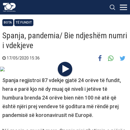
BOTA
TË FUNDIT
Spanja, pandemia/ Bie ndjeshëm numri
i vdekjeve
17/05/2020 15:36
Spanja regjistroi 87 vdekje gjatë 24 orëve të fundit,
hera e parë kjo në dy muaj që niveli i jetëve të
humbura brenda 24 orëve bien nën 100 në atë që
është njëri prej vendeve të goditura më rëndë prej
pandemisë së koronavirusit në Europë.