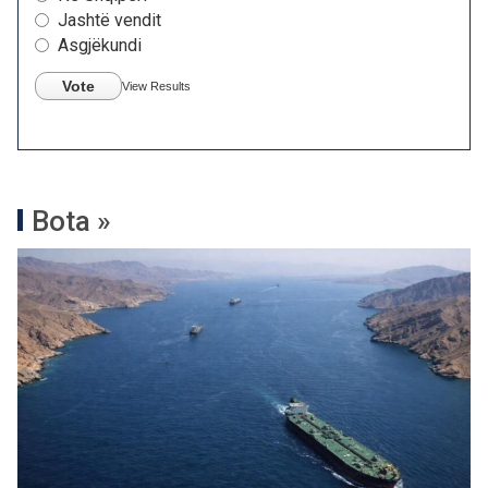
Jashtë vendit
Asgjëkundi
Vote
View Results
Bota »