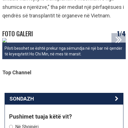
shumica e njerëzve,” tha për mediat një përfaqësues i
qendrës së transplantit të organeve në Vietnam.
FOTO GALERI
1/4
Piloti besohet se është prekur nga sëmundja në një bar në qendër
të kryeqytetit Ho Chi Min, në mes të marsit.
Top Channel
SONDAZH
Pushimet tuaja këtë vit?
Në Shqipëri