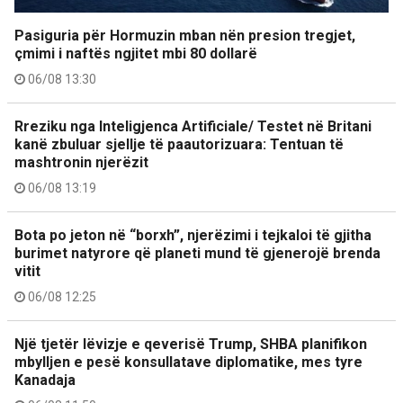
Pasiguria për Hormuzin mban nën presion tregjet,
çmimi i naftës ngjitet mbi 80 dollarë
06/08 13:30
Rreziku nga Inteligjenca Artificiale/ Testet në Britani
kanë zbuluar sjellje të paautorizuara: Tentuan të
mashtronin njerëzit
06/08 13:19
Bota po jeton në “borxh”, njerëzimi i tejkaloi të gjitha
burimet natyrore që planeti mund të gjenerojë brenda
vitit
06/08 12:25
Një tjetër lëvizje e qeverisë Trump, SHBA planifikon
mbylljen e pesë konsullatave diplomatike, mes tyre
Kanadaja