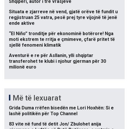
Shqipëri, autor i tre vrasjeve
Situata e zjarreve në vend, gjatë orëve të fundit u
regjistruan 25 vatra, pesë prej tyre vijojnë të jenë
ende aktive
“El Niño” tronditje për ekonominë botërore! Nga
moti ekstrem te rritja e çmimeve, çfarë pritet të
sjellë fenomeni klimatik
Aventurë e re për Asllanin, ylli shqiptar
transferohet te klubi i njohur gjerman për 30
milionë euro
Më të lexuarat
Grida Duma rrëfen bisedën me Lori Hoxhën: Si e
lashë politikën për Top Channel
83 vite në fund të detit Jon/ Zbulohet anija