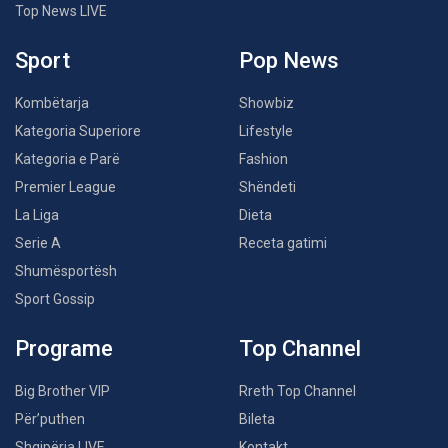
Top News LIVE
Sport
Pop News
Kombëtarja
Showbiz
Kategoria Superiore
Lifestyle
Kategoria e Parë
Fashion
Premier League
Shëndeti
La Liga
Dieta
Serie A
Receta gatimi
Shumësportësh
Sport Gossip
Programe
Top Channel
Big Brother VIP
Rreth Top Channel
Për’puthen
Bileta
Shqipëria LIVE
Kontakt