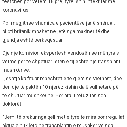
testohen por vetëm 18 prej tyre ishin infektuar me
koronavirus.
Por megjithse shumica e pacientëve janë shëruar,
piloti britanik mbahet në jetë nga makineritë dhe
gjendja është përkeqësuar.
Dje një komision ekspertësh vendosën se mënyra e
vetme për të shpëtuar jetën e tij është një transplant i
mushkërive.
Çështja ka fituar mbështetje të gjerë në Vietnam, dhe
deri dje të paktën 10 njerëz kishin dalë vullnetarë për
të dhuruar mushkërinë. Por ata u refuzuan nga
doktorët.
“Jemi të prekur nga qëllimet e tyre të mira por rregullat
aktuale nuk lejojnë transplantin e mushkërive nga