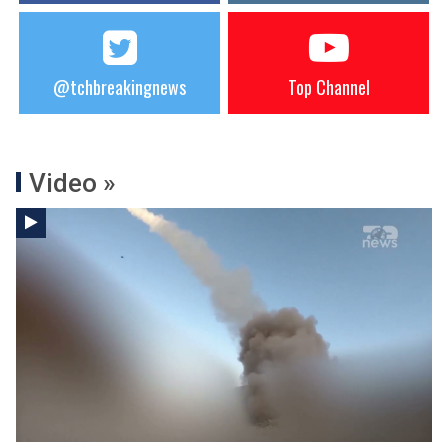
@tchbreakingnews
Top Channel
Video »