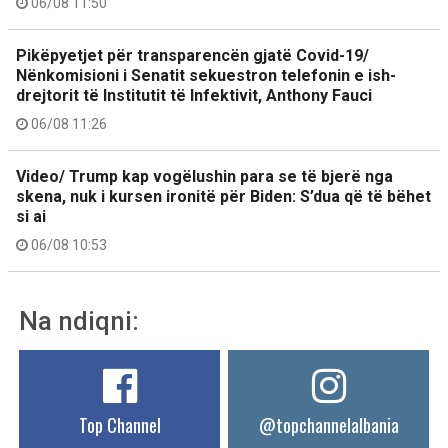
06/08 11:50
Pikëpyetjet për transparencën gjatë Covid-19/
Nënkomisioni i Senatit sekuestron telefonin e ish-
drejtorit të Institutit të Infektivit, Anthony Fauci
06/08 11:26
Video/ Trump kap vogëlushin para se të bjerë nga
skena, nuk i kursen ironitë për Biden: S’dua që të bëhet
si ai
06/08 10:53
Na ndiqni:
Top Channel
@topchannelalbania