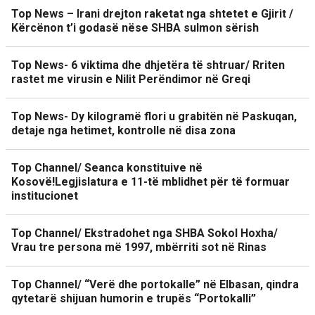
Top News – Irani drejton raketat nga shtetet e Gjirit /
Kërcënon t’i godasë nëse SHBA sulmon sërish
Top News- 6 viktima dhe dhjetëra të shtruar/ Rriten
rastet me virusin e Nilit Perëndimor në Greqi
Top News- Dy kilogramë flori u grabitën në Paskuqan,
detaje nga hetimet, kontrolle në disa zona
Top Channel/ Seanca konstituive në
Kosovë!Legjislatura e 11-të mblidhet për të formuar
institucionet
Top Channel/ Ekstradohet nga SHBA Sokol Hoxha/
Vrau tre persona më 1997, mbërriti sot në Rinas
Top Channel/ “Verë dhe portokalle” në Elbasan, qindra
qytetarë shijuan humorin e trupës “Portokalli”