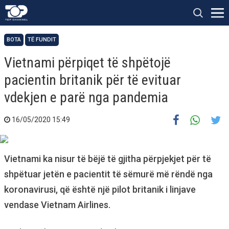
BOTA
TË FUNDIT
Vietnami përpiqet të shpëtojë
pacientin britanik për të evituar
vdekjen e parë nga pandemia
16/05/2020 15:49
Vietnami ka nisur të bëjë të gjitha përpjekjet për të
shpëtuar jetën e pacientit të sëmurë më rëndë nga
koronavirusi, që është një pilot britanik i linjave
vendase Vietnam Airlines.