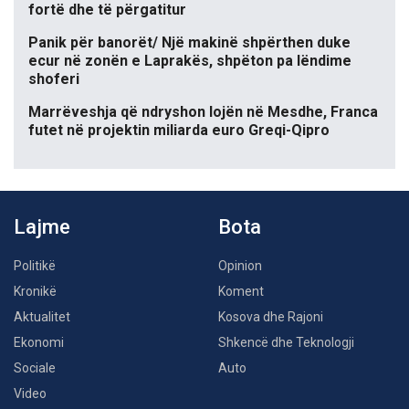
fortë dhe të përgatitur
Panik për banorët/ Një makinë shpërthen duke
ecur në zonën e Laprakës, shpëton pa lëndime
shoferi
Marrëveshja që ndryshon lojën në Mesdhe, Franca
futet në projektin miliarda euro Greqi-Qipro
Lajme
Bota
Politikë
Opinion
Kronikë
Koment
Aktualitet
Kosova dhe Rajoni
Ekonomi
Shkencë dhe Teknologji
Sociale
Auto
Video