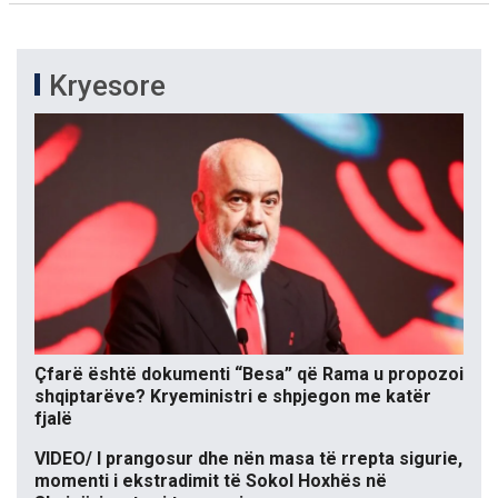
Kryesore
Çfarë është dokumenti “Besa” që Rama u propozoi
shqiptarëve? Kryeministri e shpjegon me katër
fjalë
VIDEO/ I prangosur dhe nën masa të rrepta sigurie,
momenti i ekstradimit të Sokol Hoxhës në