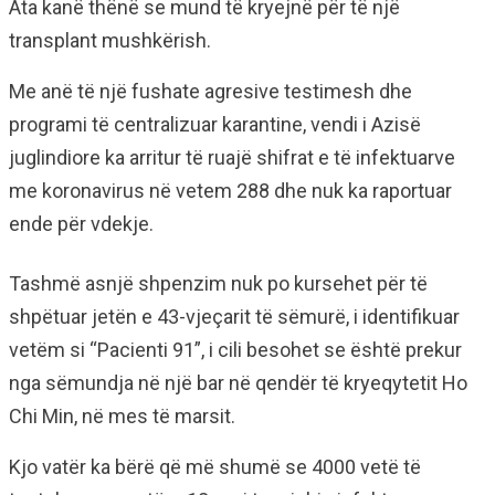
Ata kanë thënë se mund të kryejnë për të një
transplant mushkërish.
Me anë të një fushate agresive testimesh dhe
programi të centralizuar karantine, vendi i Azisë
juglindiore ka arritur të ruajë shifrat e të infektuarve
me koronavirus në vetem 288 dhe nuk ka raportuar
ende për vdekje.
Tashmë asnjë shpenzim nuk po kursehet për të
shpëtuar jetën e 43-vjeçarit të sëmurë, i identifikuar
vetëm si “Pacienti 91”, i cili besohet se është prekur
nga sëmundja në një bar në qendër të kryeqytetit Ho
Chi Min, në mes të marsit.
Kjo vatër ka bërë që më shumë se 4000 vetë të