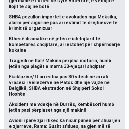
gjermane e Luftës së Dytë Botërore, e vetmja e
llojit të saj në botë
SHBA pezullon importet e avokados nga Meksika,
alarm për sigurinë pas arrestimit të drejtuesve të
krimit të organizuar
Kthesë dramatike në jetën e ish-lojtarit të
kombëtares shqiptare, arrestohet për shpërndarje
kokaine
Tragjedi në Itali/ Makina përplas motorin, humb
jetën nga plagët e marra 33-vjeçari shqiptar
Ekskluzive/ U arrestua pas 30 vitesh në arrati
vrasësi i vëllezërve në Patos dhe një vajze në
Belgjikë, SHBA ekstradon në Shqipëri Sokol
Hoxhën
Aksident me vdekje në Durrës, këmbësori humb
jetën pasi përplaset nga një makinë
Avioni i parë zjarrfikës ka nisur punën për shuarjen
e zjarreve, Rama: Gusht sfidues, na gjen më të