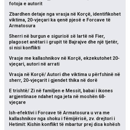
fotoja e autorit
Zbardhen detaje nga vrasja në Korçë, identifikohet
viktima, 20-vjeçari ka qenë pjesë e Forcave të
Armatosura
Sherri në burgun e sigurisë së lartë në Fier,
plagoset anëtari i grupit të Bajrajve dhe një tjetër,
si nisi konflikti
Vrasje me kallashnikov në Korçë, ekzekutohet 20-
vjeçari, autori në arrati
Vrasja në Korçë/ Autori dhe viktima u përfshinë në
sherr, 20-vjeçarit i gjendet thika në dorë
E trishtë/ Zi në familjen e Messit, babai i ikones
argjentinase ndahet nga jeta në moshën 68-
vjeçare
Ish-efektivi i Forcave të Armatosura u vra me
kallashnikov nga shoku i fëmijërisë, zv. drejtori i
Hetimit: Kishin konflikt të mbartur prej disa kohësh