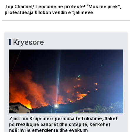
Top Channel/ Tensione në protestë! “Mos më prek”,
protestuesja bllokon vendin e fjalimeve
Kryesore
Zjarri në Krujë merr përmasa të frikshme, flakët
po rrezikojnë banorët dhe shtëpitë, kërkohet
ndërhyrje emergjente dhe evakuim