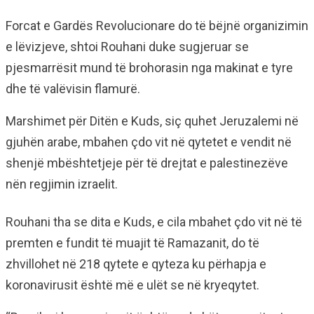
Forcat e Gardës Revolucionare do të bëjnë organizimin
e lëvizjeve, shtoi Rouhani duke sugjeruar se
pjesmarrësit mund të brohorasin nga makinat e tyre
dhe të valëvisin flamurë.
Marshimet për Ditën e Kuds, siç quhet Jeruzalemi në
gjuhën arabe, mbahen çdo vit në qytetet e vendit në
shenjë mbështetjeje për të drejtat e palestinezëve
nën regjimin izraelit.
Rouhani tha se dita e Kuds, e cila mbahet çdo vit në të
premten e fundit të muajit të Ramazanit, do të
zhvillohet në 218 qytete e qyteza ku përhapja e
koronavirusit është më e ulët se në kryeqytet.