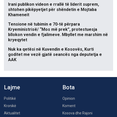
Irani publikon videon e rrallë të liderit suprem,
shtohen pikëpyetjet për shëndetin e Mojtaba
Khameneit
Tensione në tubimin e 70-të përpara
Kryeministrisë/ “Mos më prek”, protestuesja
bllokon vendin e fjalimeve. Mbyllet me marshim në
kryeqytet
Nuk ka qetësi në Kuvendin e Kosovës, Kurti
goditet me vezë gjatë seancës nga deputetja e
AAK
Lajme
Bota
Politikë
Opinion
Kronikë
Koment
Aktualitet
Kosova dhe Rajoni