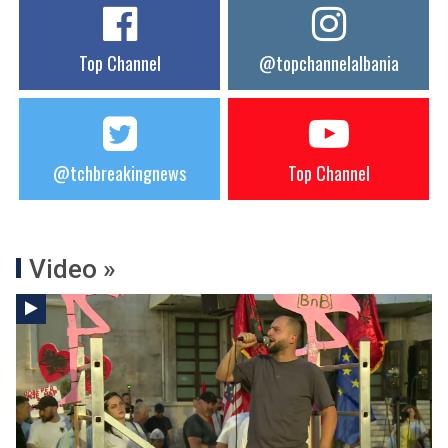
Top Channel
@topchannelalbania
@tchbreakingnews
Top Channel
Video »