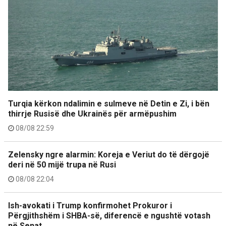
Turqia kërkon ndalimin e sulmeve në Detin e Zi, i bën
thirrje Rusisë dhe Ukrainës për armëpushim
08/08 22:59
Zelensky ngre alarmin: Koreja e Veriut do të dërgojë
deri në 50 mijë trupa në Rusi
08/08 22:04
Ish-avokati i Trump konfirmohet Prokuror i
Përgjithshëm i SHBA-së, diferencë e ngushtë votash
në Senat