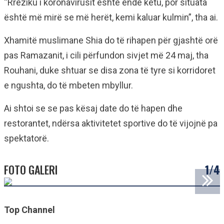
“Rreziku i koronavirusit është ende këtu, por situata
është më mirë se më herët, kemi kaluar kulmin”, tha ai.
Xhamitë muslimane Shia do të rihapen për gjashtë orë
pas Ramazanit, i cili përfundon sivjet më 24 maj, tha
Rouhani, duke shtuar se disa zona të tyre si korridoret
e ngushta, do të mbeten mbyllur.
Ai shtoi se se pas kësaj date do të hapen dhe
restorantet, ndërsa aktivitetet sportive do të vijojnë pa
spektatorë.
FOTO GALERI
1/4
Top Channel