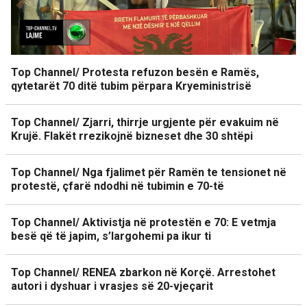
Top Channel/ Protesta refuzon besën e Ramës,
qytetarët 70 ditë tubim përpara Kryeministrisë
Top Channel/ Zjarri, thirrje urgjente për evakuim në
Krujë. Flakët rrezikojnë bizneset dhe 30 shtëpi
Top Channel/ Nga fjalimet për Ramën te tensionet në
protestë, çfarë ndodhi në tubimin e 70-të
Top Channel/ Aktivistja në protestën e 70: E vetmja
besë që të japim, s’largohemi pa ikur ti
Top Channel/ RENEA zbarkon në Korçë. Arrestohet
autori i dyshuar i vrasjes së 20-vjeçarit