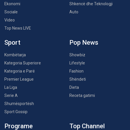
Ekonomi
Shkencë dhe Teknologji
Sociale
Auto
Video
Top News LIVE
Sport
Pop News
Kombëtarja
Showbiz
Kategoria Superiore
Lifestyle
Kategoria e Parë
Fashion
Premier League
Shëndeti
La Liga
Dieta
Serie A
Receta gatimi
Shumësportësh
Sport Gossip
Programe
Top Channel