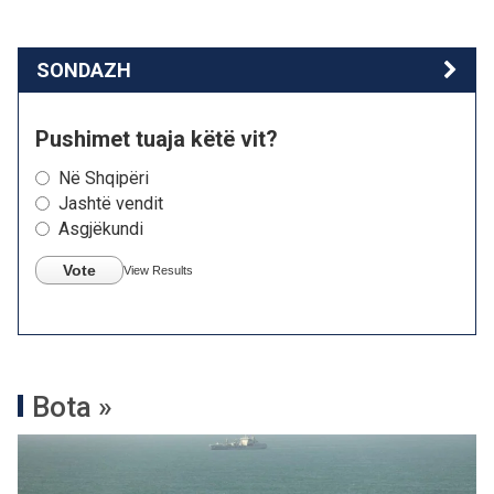
SONDAZH
Pushimet tuaja këtë vit?
Në Shqipëri
Jashtë vendit
Asgjëkundi
Vote
View Results
Bota »