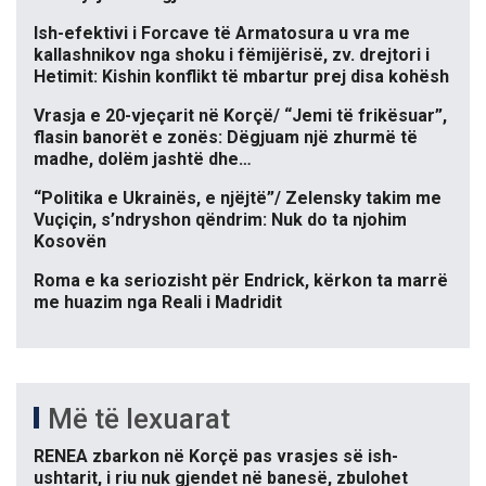
Ish-efektivi i Forcave të Armatosura u vra me
kallashnikov nga shoku i fëmijërisë, zv. drejtori i
Hetimit: Kishin konflikt të mbartur prej disa kohësh
Vrasja e 20-vjeçarit në Korçë/ “Jemi të frikësuar”,
flasin banorët e zonës: Dëgjuam një zhurmë të
madhe, dolëm jashtë dhe…
“Politika e Ukrainës, e njëjtë”/ Zelensky takim me
Vuçiçin, s’ndryshon qëndrim: Nuk do ta njohim
Kosovën
Roma e ka seriozisht për Endrick, kërkon ta marrë
me huazim nga Reali i Madridit
Më të lexuarat
RENEA zbarkon në Korçë pas vrasjes së ish-
ushtarit, i riu nuk gjendet në banesë, zbulohet