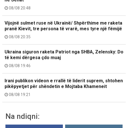
08/08 20:48
Vijojnë sulmet ruse në Ukrainë/ Shpërthime me raketa
pranë Kievit, tre persona të vrarë, mes tyre një fëmijë
08/08 20:35
Ukraina siguron raketa Patriot nga SHBA, Zelensky: Do
të kemi dërgesa çdo muaj
08/08 19:46
Irani publikon videon e rrallë të liderit suprem, shtohen
pikëpyetjet për shëndetin e Mojtaba Khameneit
08/08 19:21
Na ndiqni: