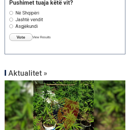
Pushimet tuaja këtë vit?
Në Shqipëri
Jashtë vendit
Asgjëkundi
Vote
View Results
Aktualitet »