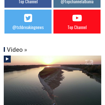
Top Channel
@topchannelalbania
@tchbreakingnews
Top Channel
Video »