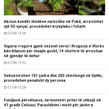
Aksion kundër lëndëve narkotike në Pukë, arrestohet
një 55-vjeçar, procedohet kryeplaku i fshatit
07/08 13:38
Siguria rrugore gjatë sezonit veror/ Rrugorja e Vlorës
bën bilancin për muajin gusht, 14 shoferë të arrestuar
në gjendje të dehur
07/08 13:32
Sekuestrohen 101 çadra dhe 202 shezlongë në Spille,
procedohen penalisht dy persona
07/08 13:28
Fundjavë përvëluese, termometri pritet të shkojë në
41 gradë Celsius/ Parashikimi i motit për javën e