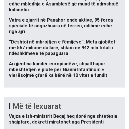
edhe mbledhja e Asamblesë që mund të ndryshojë
kabinetin
Vatra e zjarrit në Panahor ende aktive, 95 forca
speciale të angazhuara në terren, ndihmë edhe
nga ajri
“Dështoi në mbrojtjen e fëmijëve”, Meta gjobitet
me 567 milionë dollarë, shkon në 942 mln totali i
ndëshkimeve të papaguara
Argjentina kundër europianëve, shpall hapur
mbështetjen e plotë për Gianni Infantinon: E
vlerësojmë çfarë ka bërë në 10 vitet e fundit
Më të lexuarat
Vajza e ish-ministrit Beqaj heq dorë nga shtetësia
shqiptare, dekreti miratohet nga Presidenti