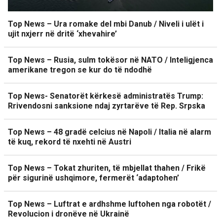
Top News – Ura romake del mbi Danub / Niveli i ulët i
ujit nxjerr në dritë ‘xhevahire’
Top News – Rusia, sulm tokësor në NATO / Inteligjenca
amerikane tregon se kur do të ndodhë
Top News- Senatorët kërkesë administratës Trump:
Rrivendosni sanksione ndaj zyrtarëve të Rep. Srpska
Top News – 48 gradë celcius në Napoli / Italia në alarm
të kuq, rekord të nxehti në Austri
Top News – Tokat zhuriten, të mbjellat thahen / Frikë
për sigurinë ushqimore, fermerët ‘adaptohen’
Top News – Luftrat e ardhshme luftohen nga robotët /
Revolucion i dronëve në Ukrainë