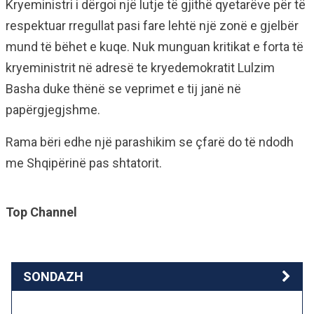
Kryeministri i dërgoi një lutje të gjithë qyetarëve për të
respektuar rregullat pasi fare lehtë një zonë e gjelbër
mund të bëhet e kuqe. Nuk munguan kritikat e forta të
kryeministrit në adresë te kryedemokratit Lulzim
Basha duke thënë se veprimet e tij janë në
papërgjegjshme.
Rama bëri edhe një parashikim se çfarë do të ndodh
me Shqipërinë pas shtatorit.
Top Channel
SONDAZH