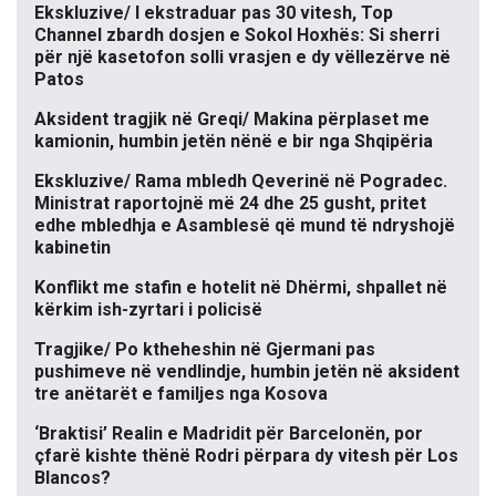
Ekskluzive/ I ekstraduar pas 30 vitesh, Top
Channel zbardh dosjen e Sokol Hoxhës: Si sherri
për një kasetofon solli vrasjen e dy vëllezërve në
Patos
Aksident tragjik në Greqi/ Makina përplaset me
kamionin, humbin jetën nënë e bir nga Shqipëria
Ekskluzive/ Rama mbledh Qeverinë në Pogradec.
Ministrat raportojnë më 24 dhe 25 gusht, pritet
edhe mbledhja e Asamblesë që mund të ndryshojë
kabinetin
Konflikt me stafin e hotelit në Dhërmi, shpallet në
kërkim ish-zyrtari i policisë
Tragjike/ Po ktheheshin në Gjermani pas
pushimeve në vendlindje, humbin jetën në aksident
tre anëtarët e familjes nga Kosova
‘Braktisi’ Realin e Madridit për Barcelonën, por
çfarë kishte thënë Rodri përpara dy vitesh për Los
Blancos?