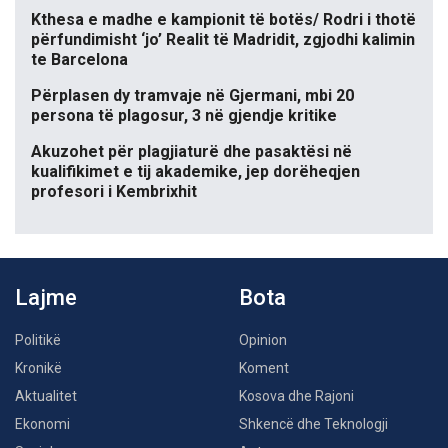
Kthesa e madhe e kampionit të botës/ Rodri i thotë
përfundimisht ‘jo’ Realit të Madridit, zgjodhi kalimin
te Barcelona
Përplasen dy tramvaje në Gjermani, mbi 20
persona të plagosur, 3 në gjendje kritike
Akuzohet për plagjiaturë dhe pasaktësi në
kualifikimet e tij akademike, jep dorëheqjen
profesori i Kembrixhit
Lajme
Bota
Politikë
Opinion
Kronikë
Koment
Aktualitet
Kosova dhe Rajoni
Ekonomi
Shkencë dhe Teknologji