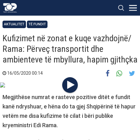
AKTUALITET
TË FUNDIT
Kufizimet në zonat e kuqe vazhdojnë/
Rama: Përveç transportit dhe
ambienteve të mbyllura, hapim gjithçka
16/05/2020 00:14
Megjithëse numrat e rasteve pozitive ditët e fundit
kanë ndryshuar, e hëna do ta gjej Shqipërinë të hapur
vetëm me disa kufizime të cilat i bëri publike
kryeministri Edi Rama.