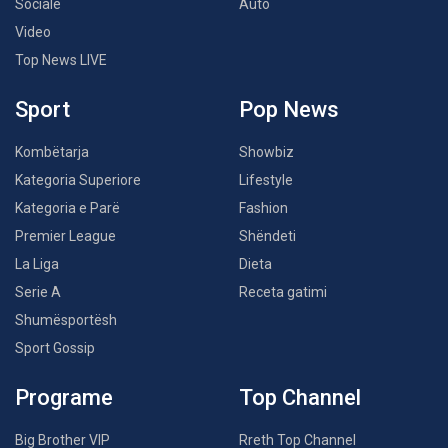
Sociale
Auto
Video
Top News LIVE
Sport
Pop News
Kombëtarja
Showbiz
Kategoria Superiore
Lifestyle
Kategoria e Parë
Fashion
Premier League
Shëndeti
La Liga
Dieta
Serie A
Receta gatimi
Shumësportësh
Sport Gossip
Programe
Top Channel
Big Brother VIP
Rreth Top Channel