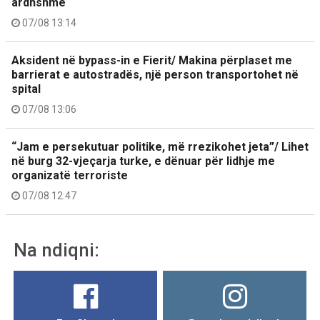
ardhshme
07/08 13:14
Aksident në bypass-in e Fierit/ Makina përplaset me
barrierat e autostradës, një person transportohet në
spital
07/08 13:06
“Jam e persekutuar politike, më rrezikohet jeta”/ Lihet
në burg 32-vjeçarja turke, e dënuar për lidhje me
organizatë terroriste
07/08 12:47
Na ndiqni: