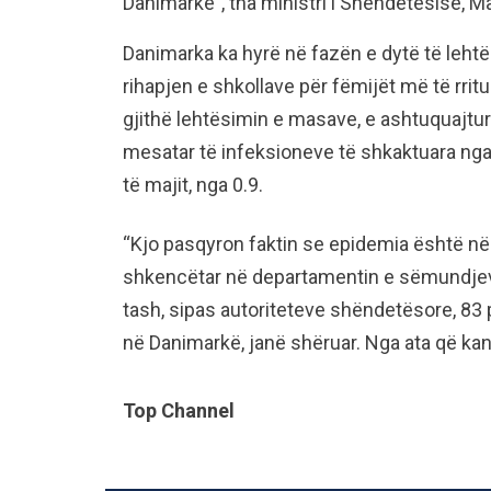
Danimarkë”, tha ministri i Shëndetësisë, M
Danimarka ka hyrë në fazën e dytë të lehtës
rihapjen e shkollave për fëmijët më të rrit
gjithë lehtësimin e masave, e ashtuquajtura
mesatar të infeksioneve të shkaktuara nga 
të majit, nga 0.9.
“Kjo pasqyron faktin se epidemia është në 
shkencëtar në departamentin e sëmundjeve
tash, sipas autoriteteve shëndetësore, 83 
në Danimarkë, janë shëruar. Nga ata që ka
Top Channel