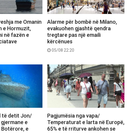
veshja me Omanin
Alarme për bombë në Milano,
n e Hormuzit,
evakuohen gjashtë qendra
i në fazën e
tregtare pas një emaili
ciatave
kërcënues
05/08 22:20
 të detit Jon/
Pagjumësia nga vapa/
a gjermane e
Temperaturat e larta në Europë,
 Botërore, e
65% e të rriturve ankohen se