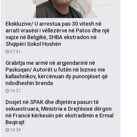
Ekskluzive/ U arrestua pas 30 vitesh në
arrati vrasësi i vëllezërve në Patos dhe një
vajze në Belgjikë, SHBA ekstradon në
Shqipëri Sokol Hoxhën
07:41
Grabitja me armë në argjendarinë në
Paskuqan/ Autorët u futën në biznes me
kallashnikov, kërcënuan dy punonjëset që
ndodheshin brenda
16:21
Dosjet në SPAK dhe dhjetëra pasuri të
sekuestruara, Ministria e Drejtësisë dërgon
në Francë kërkesën për ekstradimin e Ermal
Beqirajt
16:34