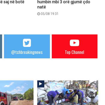
 të saj në botë
humbin mbi 3 orë gjumë çdo
natë
05/08 19:31
@tchbreakingnews
Top Channel