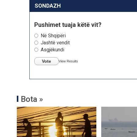
SONDAZH
Pushimet tuaja këtë vit?
Në Shqipëri
Jashtë vendit
Asgjëkundi
Vote
View Results
Bota »