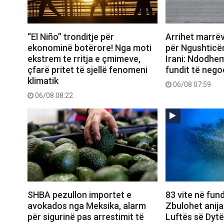
“El Niño” tronditje për
Arrihet marrë
ekonominë botërore! Nga moti
për Ngushticë
ekstrem te rritja e çmimeve,
Irani: Ndodhem
çfarë pritet të sjellë fenomeni
fundit të nego
klimatik
06/08 07:59
06/08 08:22
SHBA pezullon importet e
83 vite në fund
avokados nga Meksika, alarm
Zbulohet anij
për sigurinë pas arrestimit të
Luftës së Dytë