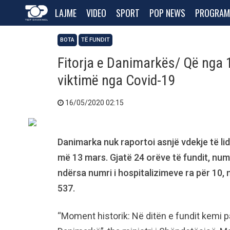
LAJME
VIDEO
SPORT
POP NEWS
PROGRAM
BOTA
TË FUNDIT
Fitorja e Danimarkës/ Që nga 
viktimë nga Covid-19
16/05/2020 02:15
Danimarka nuk raportoi asnjë vdekje të li
më 13 mars. Gjatë 24 orëve të fundit, numri
ndërsa numri i hospitalizimeve ra për 10, 
537.
“Moment historik: Në ditën e fundit kemi p