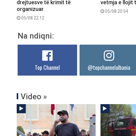
drejtuesve të krimit të
vetmja e llojit
organizuar
05/08 20:54
05/08 22:12
Na ndiqni:
Top Channel
@topchannelalbania
Video »