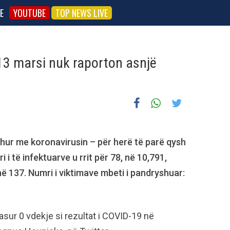
E
YOUTUBE
TOP NEWS LIVE
13 marsi nuk raporton asnjë
dhur me koronavirusin – për herë të parë qysh
 i të infektuarve u rrit për 78, në 10,791,
në 137. Numri i viktimave mbeti i pandryshuar:
asur 0 vdekje si rezultat i COVID-19 në