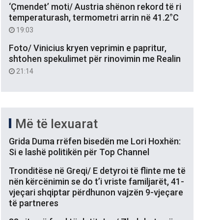
‘Çmendet’ moti/ Austria shënon rekord të ri
temperaturash, termometri arrin në 41.2°C
19:03
Foto/ Vinicius kryen veprimin e papritur,
shtohen spekulimet për rinovimin me Realin
21:14
Më të lexuarat
Grida Duma rrëfen bisedën me Lori Hoxhën:
Si e lashë politikën për Top Channel
Tronditëse në Greqi/ E detyroi të flinte me të
nën kërcënimin se do t’i vriste familjarët, 41-
vjeçari shqiptar përdhunon vajzën 9-vjeçare
të partneres