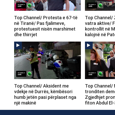
Top Channel/ Protesta e 67-të
Top Channel/ Z
në Tiranë/ Pas fjalimeve,
vatra aktive/ 
protestuesit nisën marshimet
kontrollit në M
dhe thirrjet
kalojnë në Pa
Top Channel/ Aksident me
Top Channel/ 
vdekje në Durrës, këmbësori
tronditen dem
humb jetën pasi përplaset nga
Zgjedhjet prom
një makinë
fiton Abdul El