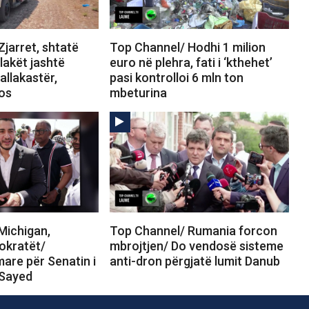
jarret, shtatë
Top Channel/ Hodhi 1 milion
Flakët jashtë
euro në plehra, fati i ‘kthehet’
allakastër,
pasi kontrolloi 6 mln ton
tos
mbeturina
Michigan,
Top Channel/ Rumania forcon
okratët/
mbrojtjen/ Do vendosë sisteme
are për Senatin i
anti-dron përgjatë lumit Danub
-Sayed