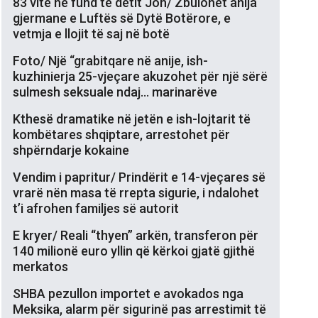
83 vite në fund të detit Jon/ Zbulohet anija
gjermane e Luftës së Dytë Botërore, e
vetmja e llojit të saj në botë
Foto/ Një “grabitqare në anije, ish-
kuzhinierja 25-vjeçare akuzohet për një sërë
sulmesh seksuale ndaj… marinarëve
Kthesë dramatike në jetën e ish-lojtarit të
kombëtares shqiptare, arrestohet për
shpërndarje kokaine
Vendim i papritur/ Prindërit e 14-vjeçares së
vrarë nën masa të rrepta sigurie, i ndalohet
t’i afrohen familjes së autorit
E kryer/ Reali “thyen” arkën, transferon për
140 milionë euro yllin që kërkoi gjatë gjithë
merkatos
SHBA pezullon importet e avokados nga
Meksika, alarm për sigurinë pas arrestimit të