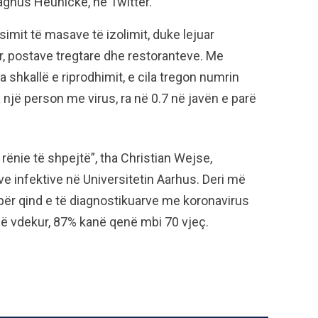
agnus Heunicke, në Twitter.
imit të masave të izolimit, duke lejuar
ur, postave tregtare dhe restoranteve. Me
 shkallë e riprodhimit, e cila tregon numrin
një person me virus, ra në 0.7 në javën e parë
rënie të shpejtë”, tha Christian Wejse,
 infektive në Universitetin Aarhus. Deri më
për qind e të diagnostikuarve me koronavirus
në vdekur, 87% kanë qenë mbi 70 vjeç.