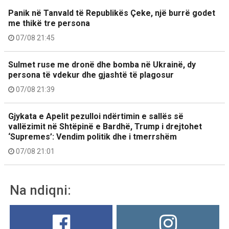
Panik në Tanvald të Republikës Çeke, një burrë godet
me thikë tre persona
07/08 21:45
Sulmet ruse me dronë dhe bomba në Ukrainë, dy
persona të vdekur dhe gjashtë të plagosur
07/08 21:39
Gjykata e Apelit pezulloi ndërtimin e sallës së
vallëzimit në Shtëpinë e Bardhë, Trump i drejtohet
‘Supremes’: Vendim politik dhe i tmerrshëm
07/08 21:01
Na ndiqni: