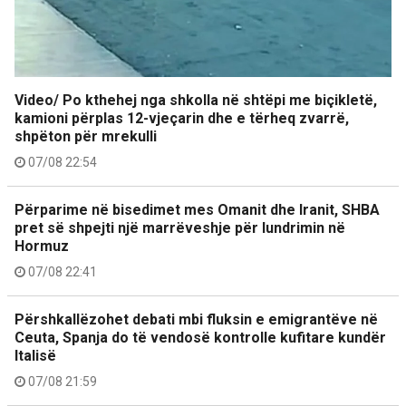
Video/ Po kthehej nga shkolla në shtëpi me biçikletë,
kamioni përplas 12-vjeçarin dhe e tërheq zvarrë,
shpëton për mrekulli
07/08 22:54
Përparime në bisedimet mes Omanit dhe Iranit, SHBA
pret së shpejti një marrëveshje për lundrimin në
Hormuz
07/08 22:41
Përshkallëzohet debati mbi fluksin e emigrantëve në
Ceuta, Spanja do të vendosë kontrolle kufitare kundër
Italisë
07/08 21:59