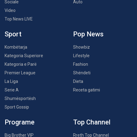
Sociale
Auto
Video
Top News LIVE
Sport
Pop News
Kombëtarja
Showbiz
Kategoria Superiore
Lifestyle
Kategoria e Parë
Fashion
Premier League
Shëndeti
La Liga
Dieta
Serie A
Receta gatimi
Shumësportësh
Sport Gossip
Programe
Top Channel
Big Brother VIP
Rreth Top Channel