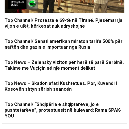
Top Channel/ Protesta e 69-të në Tiranë. Pjesëmarrja
vijon e ulët, kërkesat nuk ndryshojnë
Top Channel/ Senati amerikan miraton tarifa 500% për
naftën dhe gazin e importuar nga Rusia
Top News – Zelensky viziton për herë të parë Serbinë.
Takime me Vuçiçin në një moment delikat
Top News – Skadon afati Kushtetues. Por, Kuvendi i
Kosovën shtyn sërish seancën
Top Channel/ “Shqipëria e shqiptarëve, jo e
pushtetarëve”, protestuesit në bulevard: Rama SPAK-
YOU