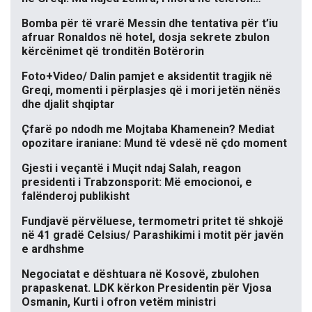
Bomba për të vrarë Messin dhe tentativa për t’iu
afruar Ronaldos në hotel, dosja sekrete zbulon
kërcënimet që tronditën Botërorin
Foto+Video/ Dalin pamjet e aksidentit tragjik në
Greqi, momenti i përplasjes që i mori jetën nënës
dhe djalit shqiptar
Çfarë po ndodh me Mojtaba Khamenein? Mediat
opozitare iraniane: Mund të vdesë në çdo moment
Gjesti i veçantë i Muçit ndaj Salah, reagon
presidenti i Trabzonsporit: Më emocionoi, e
falënderoj publikisht
Fundjavë përvëluese, termometri pritet të shkojë
në 41 gradë Celsius/ Parashikimi i motit për javën
e ardhshme
Negociatat e dështuara në Kosovë, zbulohen
prapaskenat. LDK kërkon Presidentin për Vjosa
Osmanin, Kurti i ofron vetëm ministri