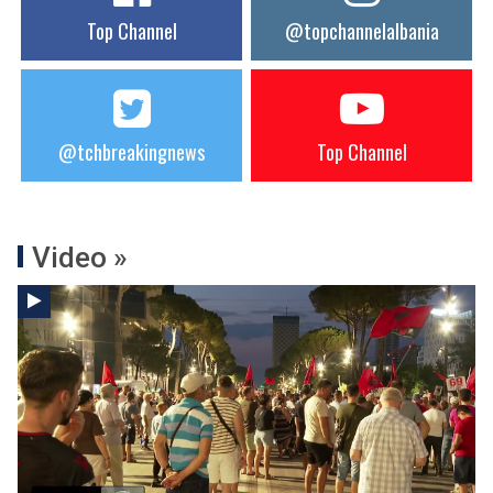
Top Channel
@topchannelalbania
@tchbreakingnews
Top Channel
Video »