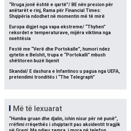
“Rruga jonë është e qartë”/ BE nën presion për
anëtarët e rinj, Rama për Financial Times:
Shqipëria ndodhet në momentin më të mirë
Europa digjet nga vapa ekstreme/ “Thyhen”
rekordet e temperaturave, mijëra viktima nga
nxehtësia
Festë me “Verë dhe Portokalle”, humori ndez
qytetin e Belshit, trupa e “Portokalli” mbush
shëtitoren buzë liqenit
Skandal/ E dashura e Infantinos u pagua nga UEFA,
pretendimi tronditës i “The Telegraph”
Më të lexuarat
“Humba gruan dhe djalin, ishin nisur për në punë”,
rrëfimi rrëqethës i shqiptarit pas aksidentit tragjik
në Greqi: Ma ndjeu zemra, i mora në telefon…