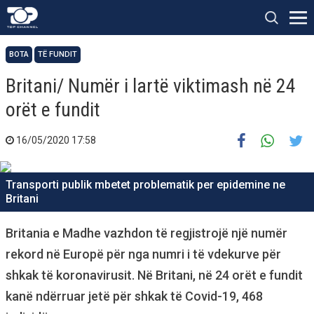
BOTA
TË FUNDIT
Britani/ Numër i lartë viktimash në 24
orët e fundit
16/05/2020 17:58
Transporti publik mbetet problematik per epidemine ne
Britani
Britania e Madhe vazhdon të regjistrojë një numër
rekord në Europë për nga numri i të vdekurve për
shkak të koronavirusit. Në Britani, në 24 orët e fundit
kanë ndërruar jetë për shkak të Covid-19, 468