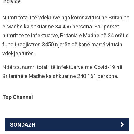
individë.
Numri total i të vdekurve nga koronavirusi në Britaninë
e Madhe ka shkuar në 34 466 persona. Sa i përket
numrit të të infektuarve, Britania e Madhe në 24 orët e
fundit regjistron 3450 njerëz që kanë marrë virusin
vdekjeprurës.
Ndërsa, numri total i të infektuarve me Covid-19 në
Britaninë e Madhe ka shkuar në 240 161 persona.
Top Channel
SONDAZH