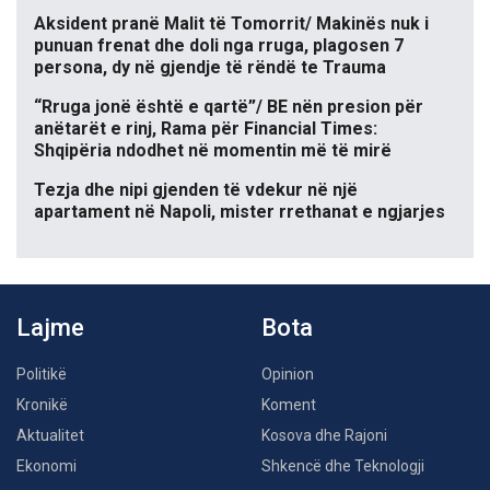
Aksident pranë Malit të Tomorrit/ Makinës nuk i
punuan frenat dhe doli nga rruga, plagosen 7
persona, dy në gjendje të rëndë te Trauma
“Rruga jonë është e qartë”/ BE nën presion për
anëtarët e rinj, Rama për Financial Times:
Shqipëria ndodhet në momentin më të mirë
Tezja dhe nipi gjenden të vdekur në një
apartament në Napoli, mister rrethanat e ngjarjes
Lajme
Bota
Politikë
Opinion
Kronikë
Koment
Aktualitet
Kosova dhe Rajoni
Ekonomi
Shkencë dhe Teknologji