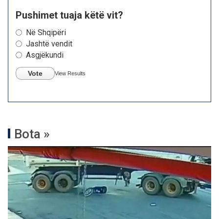
Pushimet tuaja këtë vit?
Në Shqipëri
Jashtë vendit
Asgjëkundi
Vote
View Results
Bota »