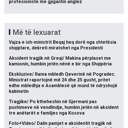
profesioniste me gjigantin anglez
Më të lexuarat
Vajza e ish-ministrit Beqaj heq dorë nga shtetësia
shqiptare, dekreti miratohet nga Presidenti
Aksident tragjik në Greqi/ Makina përplaset me
kamionin, humbin jetën nënë e bir nga Shqipëria
Ekskluzive/ Rama mbledh Qeverinë në Pogradec.
Ministrat raportojnë më 24 dhe 25 gusht, pritet
edhe mbledhja e Asamblesë që mund të ndryshojë
kabinetin
Tragjike/ Po ktheheshin në Gjermani pas
pushimeve në vendlindje, humbin jetën në aksident
tre anëtarët e familjes nga Kosova
Foto+Video/ Dalin pamjet e aksidentit tragjik në