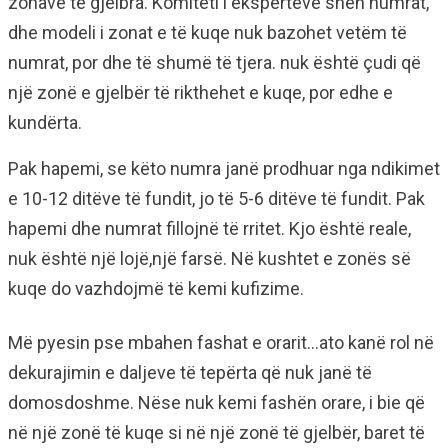
zonave të gjelbra. Komiteti i ekspertëve sheh numrat,
dhe modeli i zonat e të kuqe nuk bazohet vetëm të
numrat, por dhe të shumë të tjera. nuk është çudi që
një zonë e gjelbër të rikthehet e kuqe, por edhe e
kundërta.
Pak hapemi, se këto numra janë prodhuar nga ndikimet
e 10-12 ditëve të fundit, jo të 5-6 ditëve të fundit. Pak
hapemi dhe numrat fillojnë të rritet. Kjo është reale,
nuk është një lojë,një farsë. Në kushtet e zonës së
kuqe do vazhdojmë të kemi kufizime.
Më pyesin pse mbahen fashat e orarit…ato kanë rol në
dekurajimin e daljeve të tepërta që nuk janë të
domosdoshme. Nëse nuk kemi fashën orare, i bie që
në një zonë të kuqe si në një zonë të gjelbër, baret të