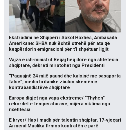
Ekstradimi në Shqipëri i Sokol Hoxhës, Ambasada
Amerikane: SHBA nuk është strehë për ata që
keqpërdorin emigracioni për t’i shpëtuar ligjit
Vajza e ish-ministrit Beqaj heq dorë nga shtetësia
shqiptare, dekreti miratohet nga Presidenti
“Paguajnë 24 mijë paund dhe kalojnë me pasaporta
false”, media britanike zbulon skemën e
kontrabandistëve shqiptarë
Europa digjet nga vapa ekstreme/ “Thyhen”
rekordet e temperaturave, mijëra viktima nga
nxehtësia
E kryer/ Hap i madh për talentin shqiptar, 17-vjeçari
Armend Muslika firmos kontratën e parë