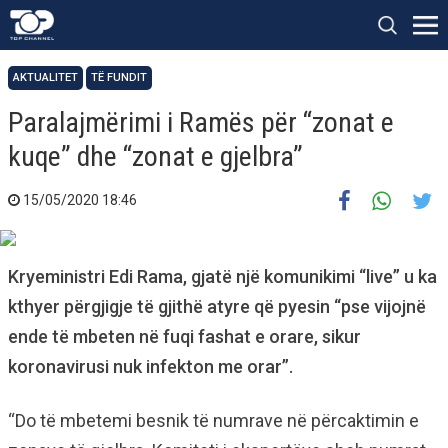
AKTUALITET
TË FUNDIT
Paralajmërimi i Ramës për “zonat e
kuqe” dhe “zonat e gjelbra”
15/05/2020 18:46
Kryeministri Edi Rama, gjatë një komunikimi “live” u ka
kthyer përgjigje të gjithë atyre që pyesin “pse vijojnë
ende të mbeten në fuqi fashat e orare, sikur
koronavirusi nuk infekton me orar”.
“Do të mbetemi besnik të numrave në përcaktimin e