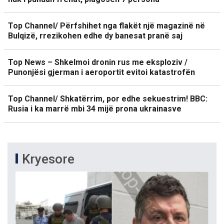
Top Channel/ Përfshihet nga flakët një magazinë në
Bulqizë, rrezikohen edhe dy banesat pranë saj
Top News – Shkelmoi dronin rus me eksploziv /
Punonjësi gjerman i aeroportit evitoi katastrofën
Top Channel/ Shkatërrim, por edhe sekuestrim! BBC:
Rusia i ka marrë mbi 34 mijë prona ukrainasve
Kryesore