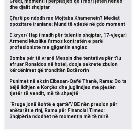
Greqi, momenti i përplasjes që i mori jetën nënës
dhe djalit shqiptar
Çfarë po ndodh me Mojtaba Khamenein? Mediat
opozitare iraniane: Mund të vdesë në çdo moment
E kryer/ Hap i madh për talentin shqiptar, 17-vjeçari
Armend Muslika firmos kontratën e parë
profesioniste me gjigantin anglez
Bomba për të vrarë Messin dhe tentativa për t’iu
afruar Ronaldos në hotel, dosja sekrete zbulon
kërcënimet që tronditën Botërorin
Punimet në aksin Elbasan-Qafë Thanë, Rama: Do ta
bëjë lidhjen e Korçës dhe juglindjes me pjesën
tjetër të vendit, më të shpejtë
“Rruga jonë është e qartë”/ BE nën presion për
anëtarët e rinj, Rama për Financial Times:
Shqipëria ndodhet në momentin më të mirë