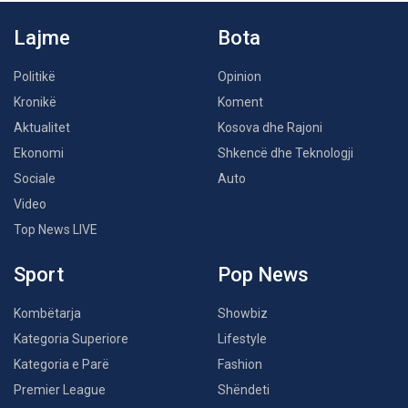
Lajme
Bota
Politikë
Opinion
Kronikë
Koment
Aktualitet
Kosova dhe Rajoni
Ekonomi
Shkencë dhe Teknologji
Sociale
Auto
Video
Top News LIVE
Sport
Pop News
Kombëtarja
Showbiz
Kategoria Superiore
Lifestyle
Kategoria e Parë
Fashion
Premier League
Shëndeti