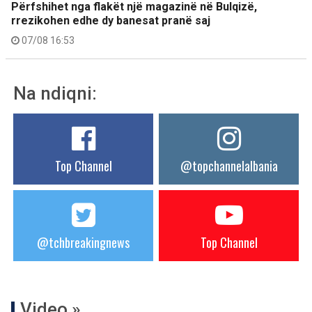
Përfshihet nga flakët një magazinë në Bulqizë,
rrezikohen edhe dy banesat pranë saj
07/08 16:53
Na ndiqni:
Top Channel
@topchannelalbania
@tchbreakingnews
Top Channel
Video »