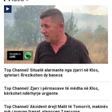
Top Channel/ Situatë alarmante nga zjarri në Klos,
qytetari: Rrezikohen dy banesa
Top Channel/ Zjarr i përmasave të mëdha në Klos,
kërkohet ndërhyrje urgjente
Top Channel/ Aksident drejt Malit të Tomorrit, makinës
nuk i punuan frenat, plagosen 7 persona