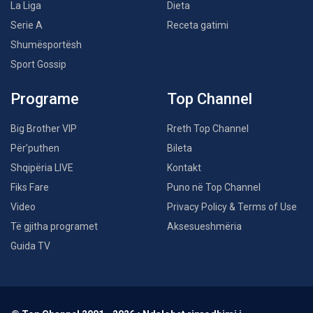
La Liga
Dieta
Serie A
Receta gatimi
Shumësportësh
Sport Gossip
Programe
Top Channel
Big Brother VIP
Rreth Top Channel
Për’puthen
Bileta
Shqipëria LIVE
Kontakt
Fiks Fare
Puno në Top Channel
Video
Privacy Policy & Terms of Use
Të gjitha programet
Aksesueshmëria
Guida TV