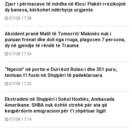
Zjarr i përmasave të mëdha në Klos/ Flakët rrezikojnë
dy banesa, kërkohet ndërhyrje urgjente
07/08 17:38
Aksident pranë Malit të Tomorrit/ Makinës nuk i
punuan frenat dhe doli nga rruga, plagosen 7 persona,
dy në gjendje të rëndë te Trauma
07/08 17:34
“Ngecin” në portin e Durrësit Rolex-i dhe 351 puro,
tentuan t’i fusin në Shqipëri të padeklaruara
07/08 17:25
Ekstradimi në Shqipëri i Sokol Hoxhës, Ambasada
Amerikane: SHBA nuk është strehë për ata që
keqpërdorin emigracioni për t’i shpëtuar ligjit
07/08 17:14