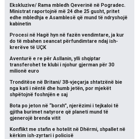
Ekskluzive/ Rama mbledh Qeverinë në Pogradec.
Ministrat raportojnë më 24 dhe 25 gusht, pritet
edhe mbledhja e Asamblesë që mund të ndryshojë
kabinetin
Procesi në Hagë hyn në fazën vendimtare, ja kur
do të mbahen seancat përfundimtare ndaj ish-
krerëve të UÇK
Aventurë e re për Asllanin, ylli shqiptar
transferohet te klubi i njohur gjerman për 30
milionë euro
Tronditëse në Britani/ 38-vjeçarja shtatzënë bie
nga kati i nëntë dhe humb jetën, por mjekët
shpëtojnë foshnjën e saj
Bota po jeton në “borxh”, njerëzimi i tejkaloi të
gjitha burimet natyrore që planeti mund të
gjenerojë brenda vitit
Konflikt me stafin e hotelit në Dhërmi, shpallet në
kërkim ish-zyrtari i policisë