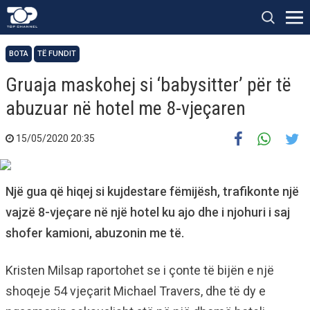
BOTA
TË FUNDIT
Gruaja maskohej si ‘babysitter’ për të
abuzuar në hotel me 8-vjeçaren
15/05/2020 20:35
Një gua që hiqej si kujdestare fëmijësh, trafikonte një
vajzë 8-vjeçare në një hotel ku ajo dhe i njohuri i saj
shofer kamioni, abuzonin me të.
Kristen Milsap raportohet se i çonte të bijën e një
shoqeje 54 vjeçarit Michael Travers, dhe të dy e