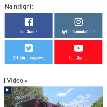
Na ndiqni:
Top Channel
@topchannelalbania
@tchbreakingnews
Top Channel
Video »