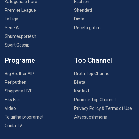
Kategoria e Parë
Fashion
Premier League
Shëndeti
La Liga
Dieta
Serie A
Receta gatimi
Shumësportësh
Sport Gossip
Programe
Top Channel
Big Brother VIP
Rreth Top Channel
Për’puthen
Bileta
Shqipëria LIVE
Kontakt
Fiks Fare
Puno në Top Channel
Video
Privacy Policy & Terms of Use
Të gjitha programet
Aksesueshmëria
Guida TV