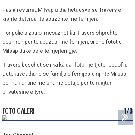
Pas arrestimit, Milsap u tha hetuesve se Travers e
kishte detyruar të abuzonte me fëmijën.
Por policia zbuloi mesazhet ku Travers shprehte
dëshirën për të abuzuar me fëmijën, si dhe fotot e
Milsap duke bërë të njëjtën gjë.
Travers besohet se i ka kaluar foto një tjetër pedofili.
Detektivët thanë se familja e fëmijës e njihte Milsap,
por nuk dhanë më shumë detaje për të ruajtur
privatësinë e tyre.
FOTO GALERI
1/3
Top Channel