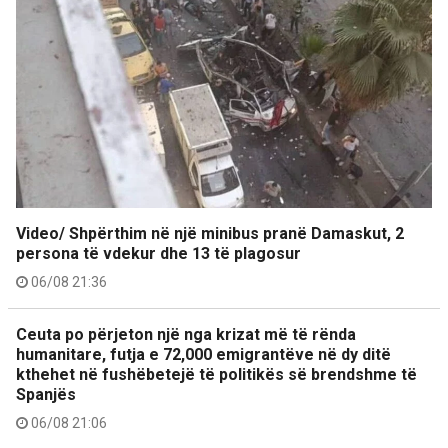
Video/ Shpërthim në një minibus pranë Damaskut, 2
persona të vdekur dhe 13 të plagosur
06/08 21:36
Ceuta po përjeton një nga krizat më të rënda
humanitare, futja e 72,000 emigrantëve në dy ditë
kthehet në fushëbetejë të politikës së brendshme të
Spanjës
06/08 21:06