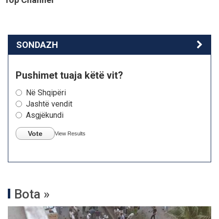
SONDAZH
Pushimet tuaja këtë vit?
Në Shqipëri
Jashtë vendit
Asgjëkundi
Vote
View Results
Bota »