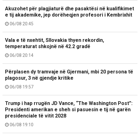
Akuzohet për plagjiaturë dhe pasaktësi në kualifikimet
e tij akademike, jep dorëheqjen profesori i Kembrixhit
06/08 20:45
Vala e të nxehtit, Sllovakia thyen rekordin,
temperaturat shkojnë në 42.2 gradë
06/08 20:14
Përplasen dy tramvaje në Gjermani, mbi 20 persona të
plagosur, 3 në gjendje kritike
06/08 19:57
Trump i hap rrugën JD Vance, “The Washington Post”:
Presidenti amerikan e sheh si pasuesin e tij në garën
presidenciale të vitit 2028
06/08 19:10