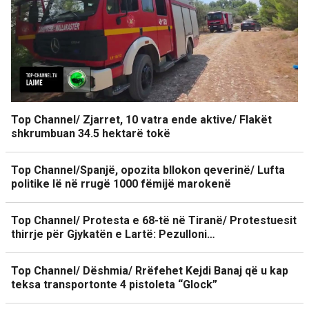
Top Channel/ Zjarret, 10 vatra ende aktive/ Flakët
shkrumbuan 34.5 hektarë tokë
Top Channel/Spanjë, opozita bllokon qeverinë/ Lufta
politike lë në rrugë 1000 fëmijë marokenë
Top Channel/ Protesta e 68-të në Tiranë/ Protestuesit
thirrje për Gjykatën e Lartë: Pezulloni…
Top Channel/ Dëshmia/ Rrëfehet Kejdi Banaj që u kap
teksa transportonte 4 pistoleta “Glock”