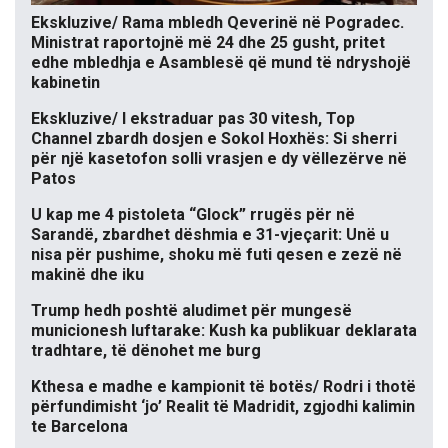
Ekskluzive/ Rama mbledh Qeverinë në Pogradec.
Ministrat raportojnë më 24 dhe 25 gusht, pritet
edhe mbledhja e Asamblesë që mund të ndryshojë
kabinetin
Ekskluzive/ I ekstraduar pas 30 vitesh, Top
Channel zbardh dosjen e Sokol Hoxhës: Si sherri
për një kasetofon solli vrasjen e dy vëllezërve në
Patos
U kap me 4 pistoleta “Glock” rrugës për në
Sarandë, zbardhet dëshmia e 31-vjeçarit: Unë u
nisa për pushime, shoku më futi qesen e zezë në
makinë dhe iku
Trump hedh poshtë aludimet për mungesë
municionesh luftarake: Kush ka publikuar deklarata
tradhtare, të dënohet me burg
Kthesa e madhe e kampionit të botës/ Rodri i thotë
përfundimisht ‘jo’ Realit të Madridit, zgjodhi kalimin
te Barcelona