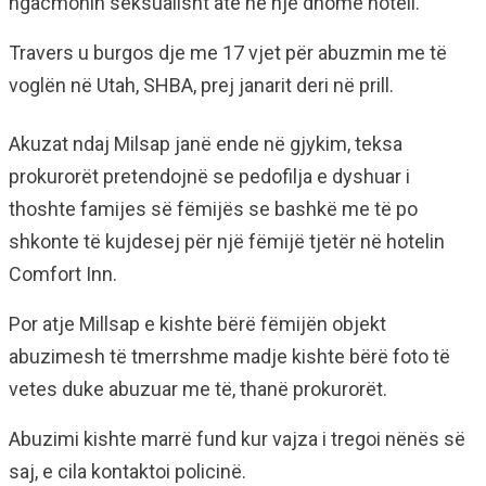
ngacmonin seksualisht atë në një dhomë hoteli.
Travers u burgos dje me 17 vjet për abuzmin me të
voglën në Utah, SHBA, prej janarit deri në prill.
Akuzat ndaj Milsap janë ende në gjykim, teksa
prokurorët pretendojnë se pedofilja e dyshuar i
thoshte famijes së fëmijës se bashkë me të po
shkonte të kujdesej për një fëmijë tjetër në hotelin
Comfort Inn.
Por atje Millsap e kishte bërë fëmijën objekt
abuzimesh të tmerrshme madje kishte bërë foto të
vetes duke abuzuar me të, thanë prokurorët.
Abuzimi kishte marrë fund kur vajza i tregoi nënës së
saj, e cila kontaktoi policinë.