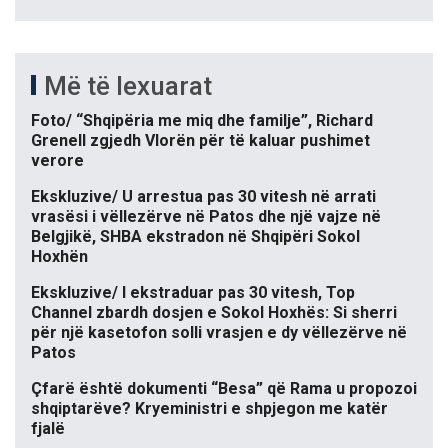
Më të lexuarat
Foto/ “Shqipëria me miq dhe familje”, Richard
Grenell zgjedh Vlorën për të kaluar pushimet
verore
Ekskluzive/ U arrestua pas 30 vitesh në arrati
vrasësi i vëllezërve në Patos dhe një vajze në
Belgjikë, SHBA ekstradon në Shqipëri Sokol
Hoxhën
Ekskluzive/ I ekstraduar pas 30 vitesh, Top
Channel zbardh dosjen e Sokol Hoxhës: Si sherri
për një kasetofon solli vrasjen e dy vëllezërve në
Patos
Çfarë është dokumenti “Besa” që Rama u propozoi
shqiptarëve? Kryeministri e shpjegon me katër
fjalë