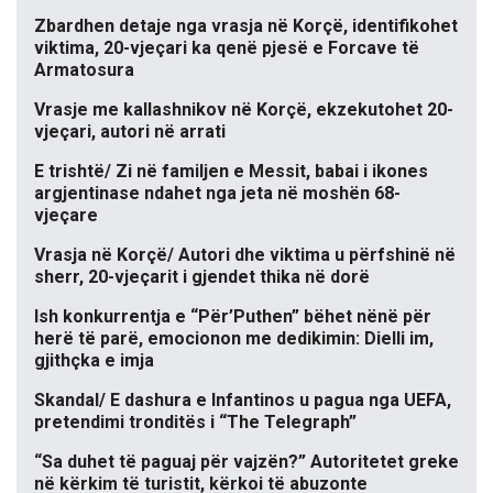
Zbardhen detaje nga vrasja në Korçë, identifikohet
viktima, 20-vjeçari ka qenë pjesë e Forcave të
Armatosura
Vrasje me kallashnikov në Korçë, ekzekutohet 20-
vjeçari, autori në arrati
E trishtë/ Zi në familjen e Messit, babai i ikones
argjentinase ndahet nga jeta në moshën 68-
vjeçare
Vrasja në Korçë/ Autori dhe viktima u përfshinë në
sherr, 20-vjeçarit i gjendet thika në dorë
Ish konkurrentja e “Për’Puthen” bëhet nënë për
herë të parë, emocionon me dedikimin: Dielli im,
gjithçka e imja
Skandal/ E dashura e Infantinos u pagua nga UEFA,
pretendimi tronditës i “The Telegraph”
“Sa duhet të paguaj për vajzën?” Autoritetet greke
në kërkim të turistit, kërkoi të abuzonte