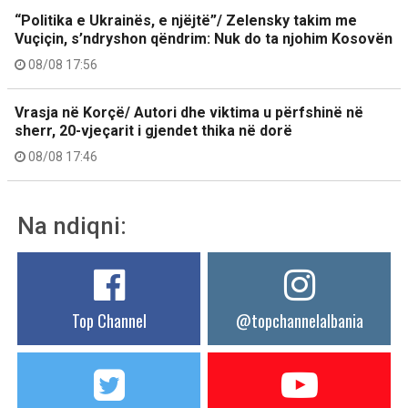
“Politika e Ukrainës, e njëjtë”/ Zelensky takim me
Vuçiçin, s’ndryshon qëndrim: Nuk do ta njohim Kosovën
08/08 17:56
Vrasja në Korçë/ Autori dhe viktima u përfshinë në
sherr, 20-vjeçarit i gjendet thika në dorë
08/08 17:46
Na ndiqni:
Top Channel
@topchannelalbania