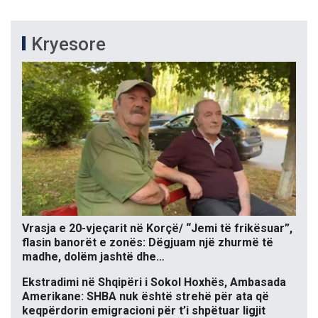
Kryesore
Vrasja e 20-vjeçarit në Korçë/ “Jemi të frikësuar”,
flasin banorët e zonës: Dëgjuam një zhurmë të
madhe, dolëm jashtë dhe…
Ekstradimi në Shqipëri i Sokol Hoxhës, Ambasada
Amerikane: SHBA nuk është strehë për ata që
keqpërdorin emigracioni për t’i shpëtuar ligjit