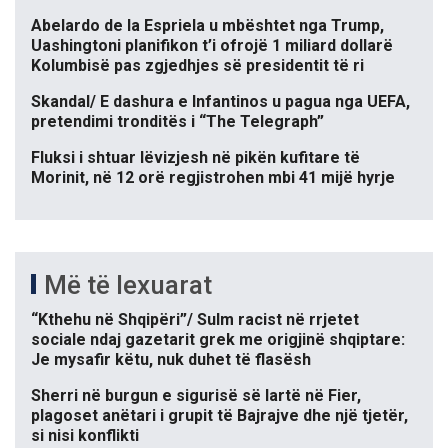
Abelardo de la Espriela u mbështet nga Trump,
Uashingtoni planifikon t’i ofrojë 1 miliard dollarë
Kolumbisë pas zgjedhjes së presidentit të ri
Skandal/ E dashura e Infantinos u pagua nga UEFA,
pretendimi tronditës i “The Telegraph”
Fluksi i shtuar lëvizjesh në pikën kufitare të
Morinit, në 12 orë regjistrohen mbi 41 mijë hyrje
Më të lexuarat
“Kthehu në Shqipëri”/ Sulm racist në rrjetet
sociale ndaj gazetarit grek me origjinë shqiptare:
Je mysafir këtu, nuk duhet të flasësh
Sherri në burgun e sigurisë së lartë në Fier,
plagoset anëtari i grupit të Bajrajve dhe një tjetër,
si nisi konflikti