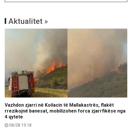
Aktualitet »
Vazhdon zjarri në Koilacin të Mallakastrës, flakët
rrezikojnë banesat, mobilizohen forca zjarrfikëse nga
4 qytete
08/08 19:18