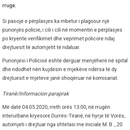
rruge.
Si pasojë e përplasjes ka mbetur i plagosur një
punonjës policie, i cili i cili në momentin e përplasjes
po kryente verifikimet dhe veprimet policore ndaj
drejtuesit të automjetit të ndaluar.
Punonjësi i Policisë është dërguar menjëherë në spital
dhe ndodhet nën kujdesin e mjekëve ndërsa të dy
drejtuesit e mjeteve janë shoqëruar në komisariat.
Tiranë/Informacion paraprak
Më datë 04.05.2020, rreth orës 13:00, në rrugën
interurbane kryesore Durrës-Tiranë, në hyrje të Vorës,
automjeti i drejtuar nga shtetasi me iniciale M. B ., 20