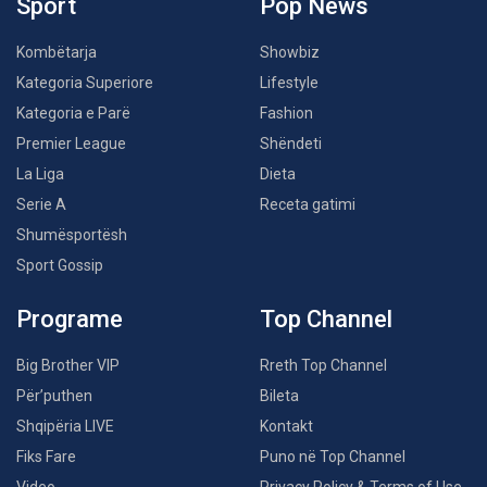
Sport
Pop News
Kombëtarja
Showbiz
Kategoria Superiore
Lifestyle
Kategoria e Parë
Fashion
Premier League
Shëndeti
La Liga
Dieta
Serie A
Receta gatimi
Shumësportësh
Sport Gossip
Programe
Top Channel
Big Brother VIP
Rreth Top Channel
Për’puthen
Bileta
Shqipëria LIVE
Kontakt
Fiks Fare
Puno në Top Channel