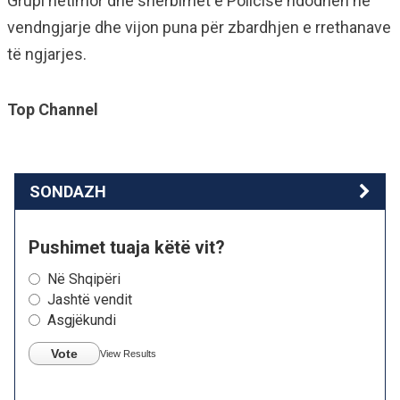
Grupi hetimor dhe shërbimet e Policisë ndodhen në
vendngjarje dhe vijon puna për zbardhjen e rrethanave
të ngjarjes.
Top Channel
SONDAZH
Pushimet tuaja këtë vit?
Në Shqipëri
Jashtë vendit
Asgjëkundi
Vote
View Results