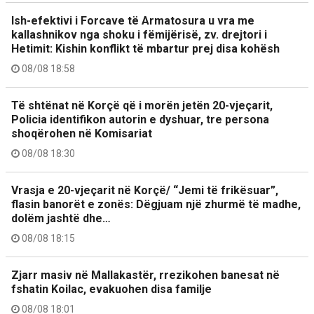
Ish-efektivi i Forcave të Armatosura u vra me
kallashnikov nga shoku i fëmijërisë, zv. drejtori i
Hetimit: Kishin konflikt të mbartur prej disa kohësh
08/08 18:58
Të shtënat në Korçë që i morën jetën 20-vjeçarit,
Policia identifikon autorin e dyshuar, tre persona
shoqërohen në Komisariat
08/08 18:30
Vrasja e 20-vjeçarit në Korçë/ “Jemi të frikësuar”,
flasin banorët e zonës: Dëgjuam një zhurmë të madhe,
dolëm jashtë dhe…
08/08 18:15
Zjarr masiv në Mallakastër, rrezikohen banesat në
fshatin Koilac, evakuohen disa familje
08/08 18:01