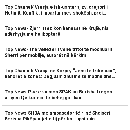
Top Channel/ Vrasja e ish-ushtarit, zv. drejtori i
Hetimit: Konflikt i mbartur mes shokësh, prej…
Top News- Zjarri rrezikon banesat në Krujë, nis
ndërhyrja me helikopterë
Top News- Tre vëllezër i vënë tritol të moshuarit.
Sherri për mobilje, autorët në kërkim
Top Channel/ Vrasja në Korçë/ “Jemi të frikësuar”,
banorët e zonës: Dëgjuam zhurmë të madhe dhe…
Top News-Pse e sulmon SPAK-un Berisha tregon
arsyen Që kur nisi të bëhej gardian…
Top News-SHBA me ambasador të ri në Shqipëri,
Berisha Pikëpamjet e tij për korrupsionin…