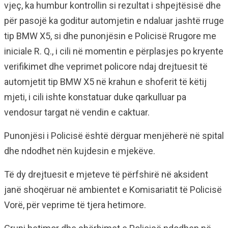
vjeç, ka humbur kontrollin si rezultat i shpejtësisë dhe
për pasojë ka goditur automjetin e ndaluar jashtë rruge
tip BMW X5, si dhe punonjësin e Policisë Rrugore me
iniciale R. Q., i cili në momentin e përplasjes po kryente
verifikimet dhe veprimet policore ndaj drejtuesit të
automjetit tip BMW X5 në krahun e shoferit të këtij
mjeti, i cili ishte konstatuar duke qarkulluar pa
vendosur targat në vendin e caktuar.
Punonjësi i Policisë është dërguar menjëherë në spital
dhe ndodhet nën kujdesin e mjekëve.
Të dy drejtuesit e mjeteve të përfshirë në aksident
janë shoqëruar në ambientet e Komisariatit të Policisë
Vorë, për veprime të tjera hetimore.