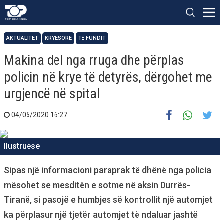
AKTUALITET
KRYESORE
TË FUNDIT
Makina del nga rruga dhe përplas
policin në krye të detyrës, dërgohet me
urgjencë në spital
04/05/2020 16:27
Ilustruese
Sipas një informacioni paraprak të dhënë nga policia
mësohet se mesditën e sotme në aksin Durrës-
Tiranë, si pasojë e humbjes së kontrollit një automjet
ka përplasur një tjetër automjet të ndaluar jashtë