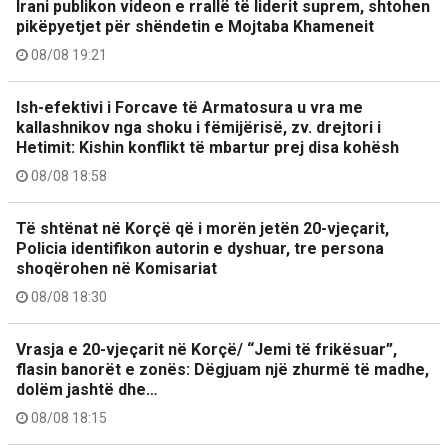
Irani publikon videon e rrallë të liderit suprem, shtohen
pikëpyetjet për shëndetin e Mojtaba Khameneit
08/08 19:21
Ish-efektivi i Forcave të Armatosura u vra me
kallashnikov nga shoku i fëmijërisë, zv. drejtori i
Hetimit: Kishin konflikt të mbartur prej disa kohësh
08/08 18:58
Të shtënat në Korçë që i morën jetën 20-vjeçarit,
Policia identifikon autorin e dyshuar, tre persona
shoqërohen në Komisariat
08/08 18:30
Vrasja e 20-vjeçarit në Korçë/ “Jemi të frikësuar”,
flasin banorët e zonës: Dëgjuam një zhurmë të madhe,
dolëm jashtë dhe…
08/08 18:15