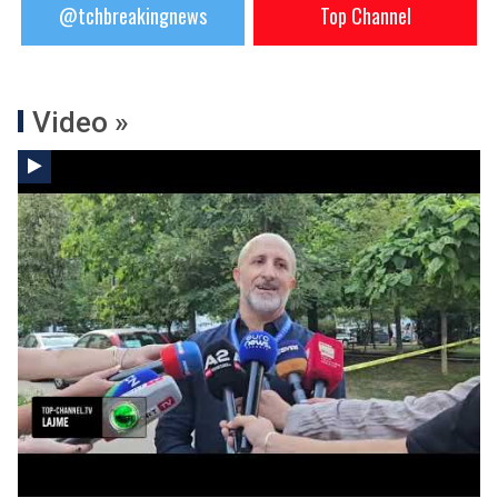
@tchbreakingnews
Top Channel
Video »