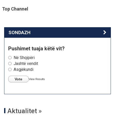
Top Channel
SONDAZH
Pushimet tuaja këtë vit?
Në Shqipëri
Jashtë vendit
Asgjëkundi
Vote
View Results
Aktualitet »