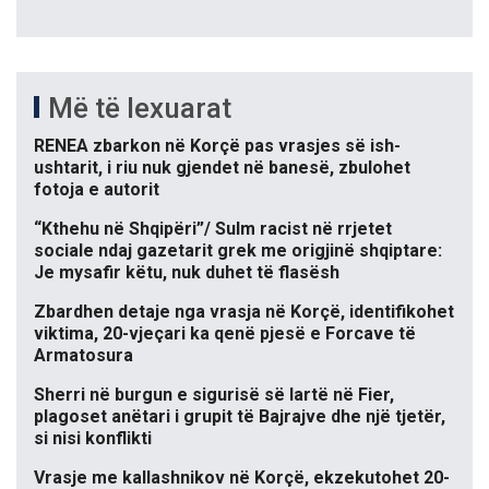
Më të lexuarat
RENEA zbarkon në Korçë pas vrasjes së ish-
ushtarit, i riu nuk gjendet në banesë, zbulohet
fotoja e autorit
“Kthehu në Shqipëri”/ Sulm racist në rrjetet
sociale ndaj gazetarit grek me origjinë shqiptare:
Je mysafir këtu, nuk duhet të flasësh
Zbardhen detaje nga vrasja në Korçë, identifikohet
viktima, 20-vjeçari ka qenë pjesë e Forcave të
Armatosura
Sherri në burgun e sigurisë së lartë në Fier,
plagoset anëtari i grupit të Bajrajve dhe një tjetër,
si nisi konflikti
Vrasje me kallashnikov në Korçë, ekzekutohet 20-