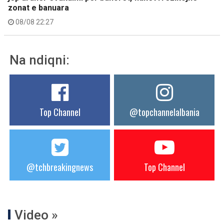
zonat e banuara
08/08 22:27
Na ndiqni:
Top Channel
@topchannelalbania
@tchbreakingnews
Top Channel
Video »