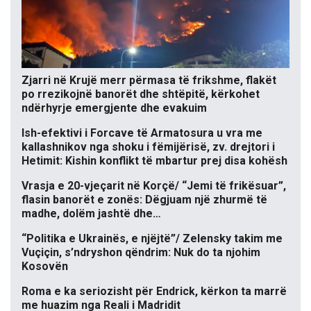
Zjarri në Krujë merr përmasa të frikshme, flakët
po rrezikojnë banorët dhe shtëpitë, kërkohet
ndërhyrje emergjente dhe evakuim
Ish-efektivi i Forcave të Armatosura u vra me
kallashnikov nga shoku i fëmijërisë, zv. drejtori i
Hetimit: Kishin konflikt të mbartur prej disa kohësh
Vrasja e 20-vjeçarit në Korçë/ “Jemi të frikësuar”,
flasin banorët e zonës: Dëgjuam një zhurmë të
madhe, dolëm jashtë dhe…
“Politika e Ukrainës, e njëjtë”/ Zelensky takim me
Vuçiçin, s’ndryshon qëndrim: Nuk do ta njohim
Kosovën
Roma e ka seriozisht për Endrick, kërkon ta marrë
me huazim nga Reali i Madridit