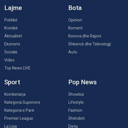
Lajme
Bota
Politikë
Opinion
Kronikë
Koment
Aktualitet
Kosova dhe Rajoni
Ekonomi
Shkencë dhe Teknologji
Sociale
Auto
Video
Top News LIVE
Sport
Pop News
Kombëtarja
Showbiz
Kategoria Superiore
Lifestyle
Kategoria e Parë
Fashion
Premier League
Shëndeti
La Liga
Dieta