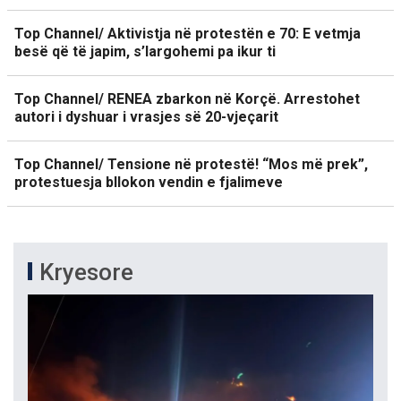
Top Channel/ Aktivistja në protestën e 70: E vetmja
besë që të japim, s’largohemi pa ikur ti
Top Channel/ RENEA zbarkon në Korçë. Arrestohet
autori i dyshuar i vrasjes së 20-vjeçarit
Top Channel/ Tensione në protestë! “Mos më prek”,
protestuesja bllokon vendin e fjalimeve
Kryesore