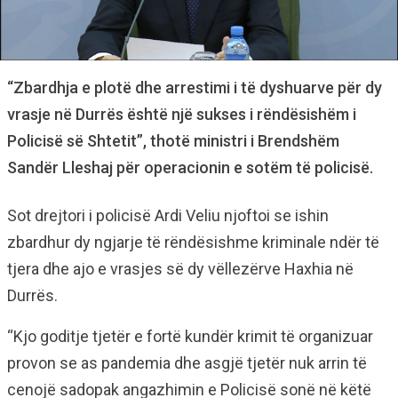
“Zbardhja e plotë dhe arrestimi i të dyshuarve për dy
vrasje në Durrës është një sukses i rëndësishëm i
Policisë së Shtetit”, thotë ministri i Brendshëm
Sandër Lleshaj për operacionin e sotëm të policisë.
Sot drejtori i policisë Ardi Veliu njoftoi se ishin
zbardhur dy ngjarje të rëndësishme kriminale ndër të
tjera dhe ajo e vrasjes së dy vëllezërve Haxhia në
Durrës.
“Kjo goditje tjetër e fortë kundër krimit të organizuar
provon se as pandemia dhe asgjë tjetër nuk arrin të
cenojë sadopak angazhimin e Policisë sonë në këtë