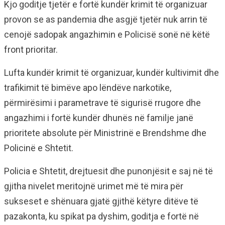
Kjo goditje tjetër e fortë kundër krimit të organizuar
provon se as pandemia dhe asgjë tjetër nuk arrin të
cenojë sadopak angazhimin e Policisë sonë në këtë
front prioritar.
Lufta kundër krimit të organizuar, kundër kultivimit dhe
trafikimit të bimëve apo lëndëve narkotike,
përmirësimi i parametrave të sigurisë rrugore dhe
angazhimi i fortë kundër dhunës në familje janë
prioritete absolute për Ministrinë e Brendshme dhe
Policinë e Shtetit.
Policia e Shtetit, drejtuesit dhe punonjësit e saj në të
gjitha nivelet meritojnë urimet më të mira për
sukseset e shënuara gjatë gjithë këtyre ditëve të
pazakonta, ku spikat pa dyshim, goditja e fortë në