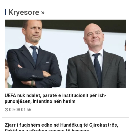
Kryesore »
UEFA nuk ndalet, paratë e institucionit për ish-
punonjësen, Infantino nën hetim
09/08 01:56
Zjarr i fuqishëm edhe në Hundëkuq të Gjirokastrës,
flakët po u afrohen zonave të banuara