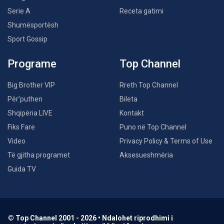
Serie A
Receta gatimi
Shumësportësh
Sport Gossip
Programe
Top Channel
Big Brother VIP
Rreth Top Channel
Për’puthen
Bileta
Shqipëria LIVE
Kontakt
Fiks Fare
Puno në Top Channel
Video
Privacy Policy & Terms of Use
Të gjitha programet
Aksesueshmëria
Guida TV
© Top Channel 2001 - 2026 • Ndalohet riprodhimi i