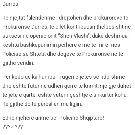
Durrës.
Të njëjtat falënderime i drejtohen dhe prokurorëve të
Prokurorisë Durrës, të cilët kontribuuan thelbësisht në
suksesin e operacionit “Shën Vlashi”, duke dëshmuar
kështu bashkëpunimin përherë e më të mirë mes
Policisë së Shtetit dhe degëve të Prokurorisë në të
gjithë vendin.
Për këdo që ka humbur rrugën e jetës së ndershme
dhe është futur në udhën qorre të krimit, një gjë duhet
të jetë e qartë: është vetëm çështje e shkurtër kohe.
Të gjithë do të përballen me ligjin.
Edhe njëherë urime për Policinë Shqiptare!
???‍♂️???