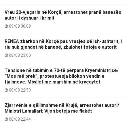
Vrau 20-vjeçarin në Korçë, arrestohet pranë banesës
autori i dyshuar i krimit
09/08 00:09
RENEA zbarkon në Korçë pas vrasjes së ish-ushtarit, i
riu nuk gjendet në banesë, zbulohet fotoja e autorit
08/08 23:00
Tensione në tubimin e 70-të përpara Kryeministrisë/
“Mos më prek”, protestuesja bllokon vendin e
fjalimeve. Mbyllet me marshim në kryeqytet
08/08 22:50
Zjarrvënie e qëllimshme në Krujë, arrestohet autori/
Ministri Lamallari: Vijon beteja me flakët
08/08 22:44