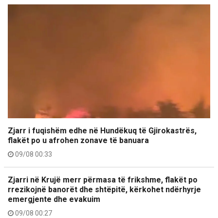
Zjarr i fuqishëm edhe në Hundëkuq të Gjirokastrës,
flakët po u afrohen zonave të banuara
09/08 00:33
Zjarri në Krujë merr përmasa të frikshme, flakët po
rrezikojnë banorët dhe shtëpitë, kërkohet ndërhyrje
emergjente dhe evakuim
09/08 00:27