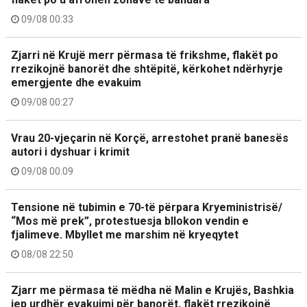
09/08 00:33
Zjarri në Krujë merr përmasa të frikshme, flakët po
rrezikojnë banorët dhe shtëpitë, kërkohet ndërhyrje
emergjente dhe evakuim
09/08 00:27
Vrau 20-vjeçarin në Korçë, arrestohet pranë banesës
autori i dyshuar i krimit
09/08 00:09
Tensione në tubimin e 70-të përpara Kryeministrisë/
“Mos më prek”, protestuesja bllokon vendin e
fjalimeve. Mbyllet me marshim në kryeqytet
08/08 22:50
Zjarr me përmasa të mëdha në Malin e Krujës, Bashkia
jep urdhër evakuimi për banorët, flakët rrezikojnë