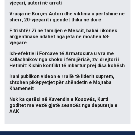
vjeçari, autori në arrati
Vrasja në Korçë/ Autori dhe viktima u përfshinë në
sherr, 20-vjeçarit i gjendet thika në dorë
E trishtë/ Zi në familjen e Messit, babai i ikones
argjentinase ndahet nga jeta në moshën 68-
vjeçare
Ish-efektivi i Forcave të Armatosura u vra me
kallashnikov nga shoku i fëmijërisë, zv. drejtori i
Hetimit: Kishin konflikt të mbartur prej disa kohësh
Irani publikon videon e rrallë të liderit suprem,
shtohen pikëpyetjet për shëndetin e Mojtaba
Khameneit
Nuk ka qetësi në Kuvendin e Kosovës, Kurti
goditet me vezë gjatë seancës nga deputetja e
AAK