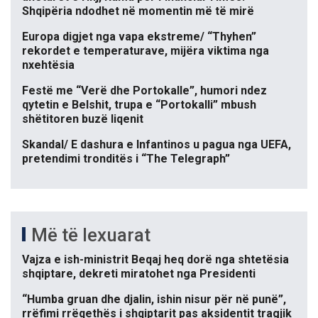
Shqipëria ndodhet në momentin më të mirë
Europa digjet nga vapa ekstreme/ “Thyhen”
rekordet e temperaturave, mijëra viktima nga
nxehtësia
Festë me “Verë dhe Portokalle”, humori ndez
qytetin e Belshit, trupa e “Portokalli” mbush
shëtitoren buzë liqenit
Skandal/ E dashura e Infantinos u pagua nga UEFA,
pretendimi tronditës i “The Telegraph”
Më të lexuarat
Vajza e ish-ministrit Beqaj heq dorë nga shtetësia
shqiptare, dekreti miratohet nga Presidenti
“Humba gruan dhe djalin, ishin nisur për në punë”,
rrëfimi rrëqethës i shqiptarit pas aksidentit tragjik