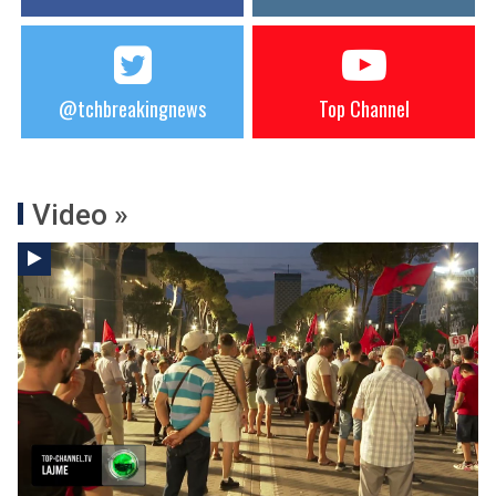
@tchbreakingnews
Top Channel
Video »