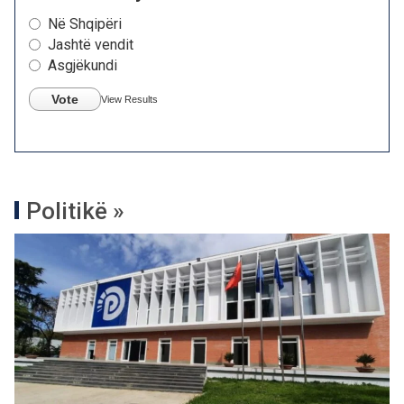
Në Shqipëri
Jashtë vendit
Asgjëkundi
Vote
View Results
Politikë »