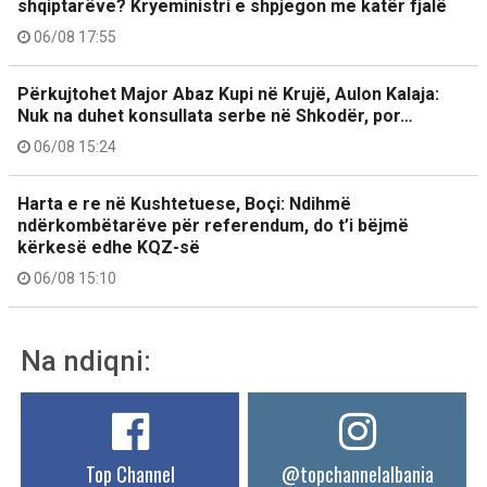
shqiptarëve? Kryeministri e shpjegon me katër fjalë
06/08 17:55
Përkujtohet Major Abaz Kupi në Krujë, Aulon Kalaja:
Nuk na duhet konsullata serbe në Shkodër, por…
06/08 15:24
Harta e re në Kushtetuese, Boçi: Ndihmë
ndërkombëtarëve për referendum, do t’i bëjmë
kërkesë edhe KQZ-së
06/08 15:10
Na ndiqni:
Top Channel
@topchannelalbania