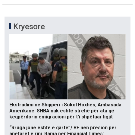
Kryesore
Ekstradimi në Shqipëri i Sokol Hoxhës, Ambasada
Amerikane: SHBA nuk është strehë për ata që
keqpërdorin emigracioni për t’i shpëtuar ligjit
“Rruga jonë është e qartë”/ BE nën presion për
anëtarët e rinj, Rama për Financial Times: