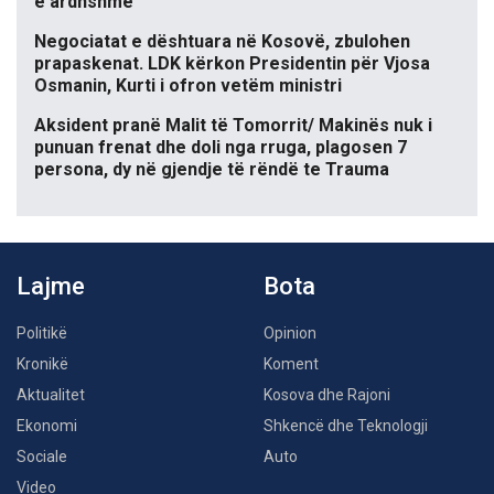
e ardhshme
Negociatat e dështuara në Kosovë, zbulohen
prapaskenat. LDK kërkon Presidentin për Vjosa
Osmanin, Kurti i ofron vetëm ministri
Aksident pranë Malit të Tomorrit/ Makinës nuk i
punuan frenat dhe doli nga rruga, plagosen 7
persona, dy në gjendje të rëndë te Trauma
Lajme
Bota
Politikë
Opinion
Kronikë
Koment
Aktualitet
Kosova dhe Rajoni
Ekonomi
Shkencë dhe Teknologji
Sociale
Auto
Video