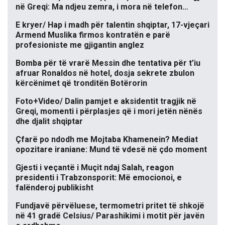
në Greqi: Ma ndjeu zemra, i mora në telefon…
E kryer/ Hap i madh për talentin shqiptar, 17-vjeçari
Armend Muslika firmos kontratën e parë
profesioniste me gjigantin anglez
Bomba për të vrarë Messin dhe tentativa për t’iu
afruar Ronaldos në hotel, dosja sekrete zbulon
kërcënimet që tronditën Botërorin
Foto+Video/ Dalin pamjet e aksidentit tragjik në
Greqi, momenti i përplasjes që i mori jetën nënës
dhe djalit shqiptar
Çfarë po ndodh me Mojtaba Khamenein? Mediat
opozitare iraniane: Mund të vdesë në çdo moment
Gjesti i veçantë i Muçit ndaj Salah, reagon
presidenti i Trabzonsporit: Më emocionoi, e
falënderoj publikisht
Fundjavë përvëluese, termometri pritet të shkojë
në 41 gradë Celsius/ Parashikimi i motit për javën