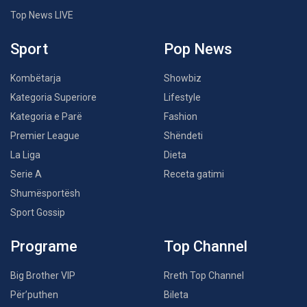
Top News LIVE
Sport
Pop News
Kombëtarja
Showbiz
Kategoria Superiore
Lifestyle
Kategoria e Parë
Fashion
Premier League
Shëndeti
La Liga
Dieta
Serie A
Receta gatimi
Shumësportësh
Sport Gossip
Programe
Top Channel
Big Brother VIP
Rreth Top Channel
Për’puthen
Bileta