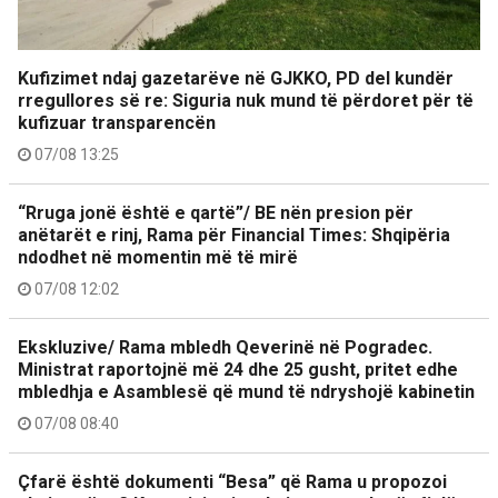
Kufizimet ndaj gazetarëve në GJKKO, PD del kundër
rregullores së re: Siguria nuk mund të përdoret për të
kufizuar transparencën
07/08 13:25
“Rruga jonë është e qartë”/ BE nën presion për
anëtarët e rinj, Rama për Financial Times: Shqipëria
ndodhet në momentin më të mirë
07/08 12:02
Ekskluzive/ Rama mbledh Qeverinë në Pogradec.
Ministrat raportojnë më 24 dhe 25 gusht, pritet edhe
mbledhja e Asamblesë që mund të ndryshojë kabinetin
07/08 08:40
Çfarë është dokumenti “Besa” që Rama u propozoi