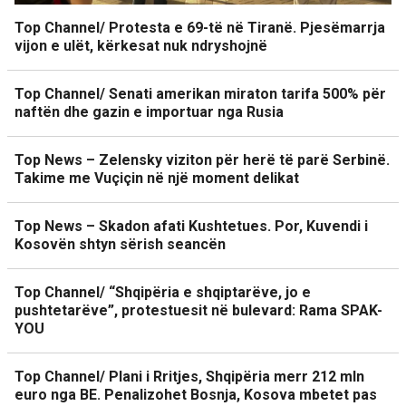
Top Channel/ Protesta e 69-të në Tiranë. Pjesëmarrja
vijon e ulët, kërkesat nuk ndryshojnë
Top Channel/ Senati amerikan miraton tarifa 500% për
naftën dhe gazin e importuar nga Rusia
Top News – Zelensky viziton për herë të parë Serbinë.
Takime me Vuçiçin në një moment delikat
Top News – Skadon afati Kushtetues. Por, Kuvendi i
Kosovën shtyn sërish seancën
Top Channel/ “Shqipëria e shqiptarëve, jo e
pushtetarëve”, protestuesit në bulevard: Rama SPAK-
YOU
Top Channel/ Plani i Rritjes, Shqipëria merr 212 mln
euro nga BE. Penalizohet Bosnja, Kosova mbetet pas