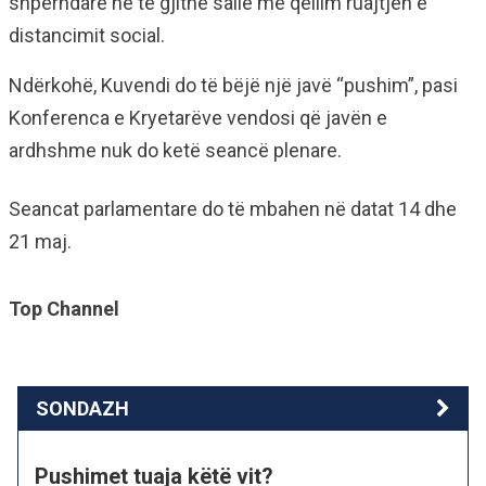
shpërndarë në të gjithë sallë me qëllim ruajtjen e
distancimit social.
Ndërkohë, Kuvendi do të bëjë një javë “pushim”, pasi
Konferenca e Kryetarëve vendosi që javën e
ardhshme nuk do ketë seancë plenare.
Seancat parlamentare do të mbahen në datat 14 dhe
21 maj.
Top Channel
SONDAZH
Pushimet tuaja këtë vit?