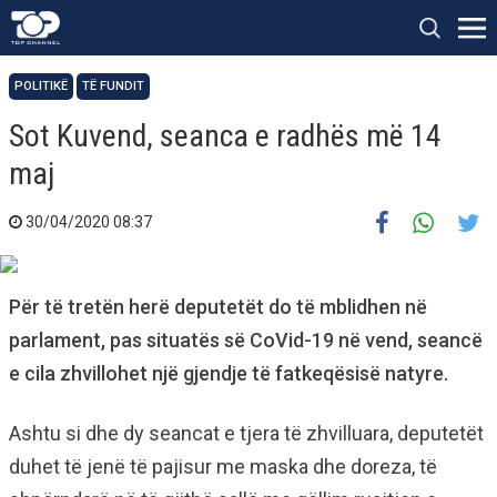
POLITIKË
TË FUNDIT
Sot Kuvend, seanca e radhës më 14
maj
30/04/2020 08:37
Për të tretën herë deputetët do të mblidhen në
parlament, pas situatës së CoVid-19 në vend, seancë
e cila zhvillohet një gjendje të fatkeqësisë natyre.
Ashtu si dhe dy seancat e tjera të zhvilluara, deputetët
duhet të jenë të pajisur me maska dhe doreza, të