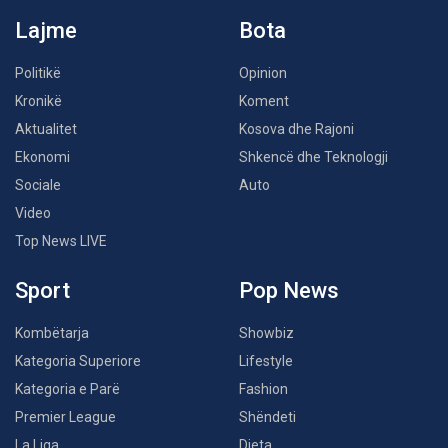
Lajme
Bota
Politikë
Opinion
Kronikë
Koment
Aktualitet
Kosova dhe Rajoni
Ekonomi
Shkencë dhe Teknologji
Sociale
Auto
Video
Top News LIVE
Sport
Pop News
Kombëtarja
Showbiz
Kategoria Superiore
Lifestyle
Kategoria e Parë
Fashion
Premier League
Shëndeti
La Liga
Dieta