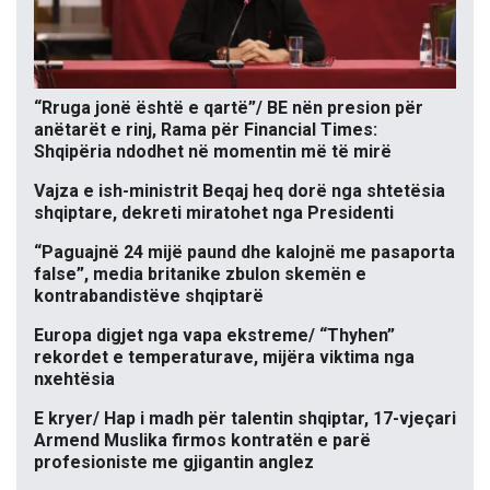
“Rruga jonë është e qartë”/ BE nën presion për
anëtarët e rinj, Rama për Financial Times:
Shqipëria ndodhet në momentin më të mirë
Vajza e ish-ministrit Beqaj heq dorë nga shtetësia
shqiptare, dekreti miratohet nga Presidenti
“Paguajnë 24 mijë paund dhe kalojnë me pasaporta
false”, media britanike zbulon skemën e
kontrabandistëve shqiptarë
Europa digjet nga vapa ekstreme/ “Thyhen”
rekordet e temperaturave, mijëra viktima nga
nxehtësia
E kryer/ Hap i madh për talentin shqiptar, 17-vjeçari
Armend Muslika firmos kontratën e parë
profesioniste me gjigantin anglez