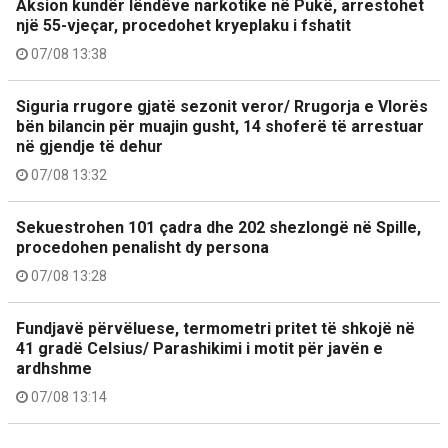
Aksion kundër lëndëve narkotike në Pukë, arrestohet
një 55-vjeçar, procedohet kryeplaku i fshatit
07/08 13:38
Siguria rrugore gjatë sezonit veror/ Rrugorja e Vlorës
bën bilancin për muajin gusht, 14 shoferë të arrestuar
në gjendje të dehur
07/08 13:32
Sekuestrohen 101 çadra dhe 202 shezlongë në Spille,
procedohen penalisht dy persona
07/08 13:28
Fundjavë përvëluese, termometri pritet të shkojë në
41 gradë Celsius/ Parashikimi i motit për javën e
ardhshme
07/08 13:14