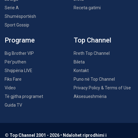
Serie A
Receta gatimi
Shumësportësh
Sport Gossip
Programe
Top Channel
Big Brother VIP
Rreth Top Channel
Për’puthen
Bileta
Shqipëria LIVE
Kontakt
Fiks Fare
Puno në Top Channel
Video
Privacy Policy & Terms of Use
Të gjitha programet
Aksesueshmëria
Guida TV
© Top Channel 2001 - 2026 • Ndalohet riprodhimi i