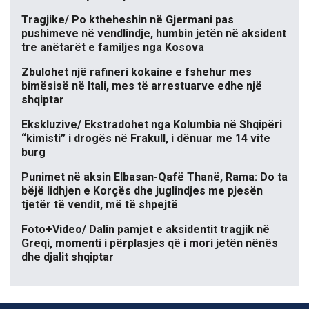
Tragjike/ Po ktheheshin në Gjermani pas
pushimeve në vendlindje, humbin jetën në aksident
tre anëtarët e familjes nga Kosova
Zbulohet një rafineri kokaine e fshehur mes
bimësisë në Itali, mes të arrestuarve edhe një
shqiptar
Ekskluzive/ Ekstradohet nga Kolumbia në Shqipëri
“kimisti” i drogës në Frakull, i dënuar me 14 vite
burg
Punimet në aksin Elbasan-Qafë Thanë, Rama: Do ta
bëjë lidhjen e Korçës dhe juglindjes me pjesën
tjetër të vendit, më të shpejtë
Foto+Video/ Dalin pamjet e aksidentit tragjik në
Greqi, momenti i përplasjes që i mori jetën nënës
dhe djalit shqiptar