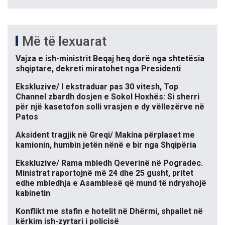
Më të lexuarat
Vajza e ish-ministrit Beqaj heq dorë nga shtetësia
shqiptare, dekreti miratohet nga Presidenti
Ekskluzive/ I ekstraduar pas 30 vitesh, Top
Channel zbardh dosjen e Sokol Hoxhës: Si sherri
për një kasetofon solli vrasjen e dy vëllezërve në
Patos
Aksident tragjik në Greqi/ Makina përplaset me
kamionin, humbin jetën nënë e bir nga Shqipëria
Ekskluzive/ Rama mbledh Qeverinë në Pogradec.
Ministrat raportojnë më 24 dhe 25 gusht, pritet
edhe mbledhja e Asamblesë që mund të ndryshojë
kabinetin
Konflikt me stafin e hotelit në Dhërmi, shpallet në
kërkim ish-zyrtari i policisë