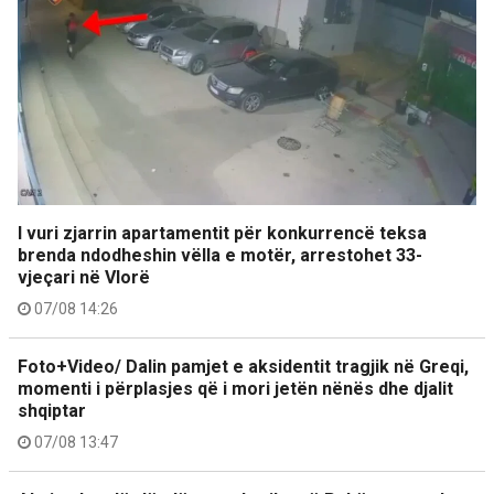
I vuri zjarrin apartamentit për konkurrencë teksa
brenda ndodheshin vëlla e motër, arrestohet 33-
vjeçari në Vlorë
07/08 14:26
Foto+Video/ Dalin pamjet e aksidentit tragjik në Greqi,
momenti i përplasjes që i mori jetën nënës dhe djalit
shqiptar
07/08 13:47