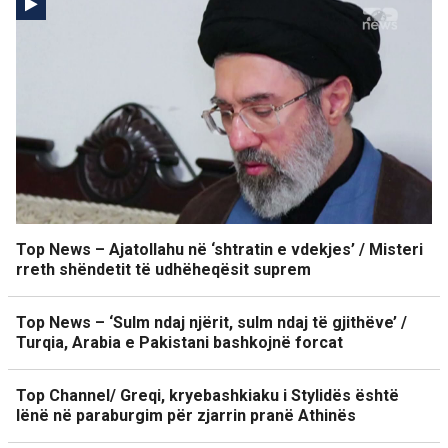
Top News – Ajatollahu në ‘shtratin e vdekjes’ / Misteri
rreth shëndetit të udhëheqësit suprem
Top News – ‘Sulm ndaj njërit, sulm ndaj të gjithëve’ /
Turqia, Arabia e Pakistani bashkojnë forcat
Top Channel/ Greqi, kryebashkiaku i Stylidës është
lënë në paraburgim për zjarrin pranë Athinës