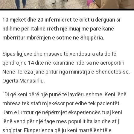
10 mjekët dhe 20 infermierët të cilët u dërguan si
ndihmë për Italinë rreth një muaj më parë kanë
mbërritur mbrëmjen e sotme në Shqipëria.
Sipas ligjeve dhe masave të vendosura ata do të
qëndrojnë 14 ditë në karantinë ndërsa në aeroportin
Nënë Tereza janë pritur nga ministrja e Shëndetësisë,
Ogerta Manasirliu.
“Di që keni bërë një punë të lavdërueshme. Keni lënë
mbresa tek stafi mjekësor por edhe tek pacientët.
Jam e lumtur që nëpërmjet eksperiencës tuaj keni
lënë vend për një faqe mes popullit italian dhe atij
shqiptar. Eksperienca që ju keni marrë është e