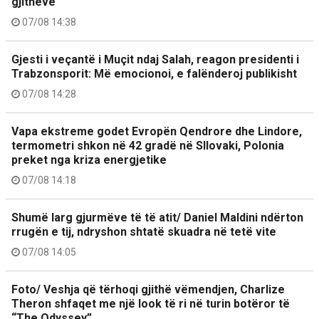
gjithëve
07/08 14:38
Gjesti i veçantë i Muçit ndaj Salah, reagon presidenti i
Trabzonsporit: Më emocionoi, e falënderoj publikisht
07/08 14:28
Vapa ekstreme godet Evropën Qendrore dhe Lindore,
termometri shkon në 42 gradë në Sllovaki, Polonia
preket nga kriza energjetike
07/08 14:18
Shumë larg gjurmëve të të atit/ Daniel Maldini ndërton
rrugën e tij, ndryshon shtatë skuadra në tetë vite
07/08 14:05
Foto/ Veshja që tërhoqi gjithë vëmendjen, Charlize
Theron shfaqet me një look të ri në turin botëror të
“The Odyssey”