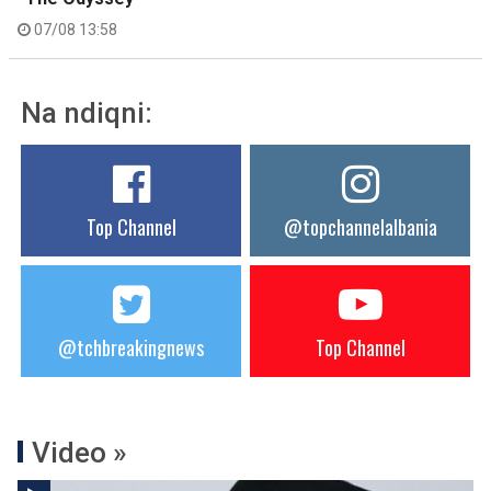
07/08 13:58
Na ndiqni:
Top Channel
@topchannelalbania
@tchbreakingnews
Top Channel
Video »