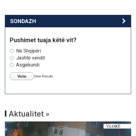
SONDAZH
Pushimet tuaja këtë vit?
Në Shqipëri
Jashtë vendit
Asgjëkundi
Vote
View Results
Aktualitet »