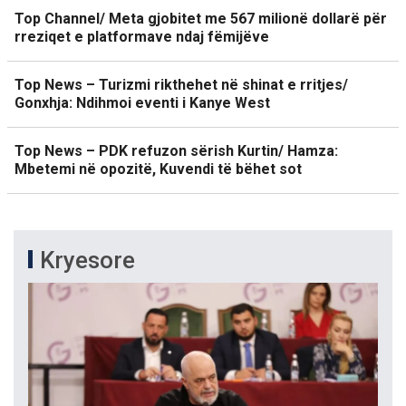
Top Channel/ Meta gjobitet me 567 milionë dollarë për
rreziqet e platformave ndaj fëmijëve
Top News – Turizmi rikthehet në shinat e rritjes/
Gonxhja: Ndihmoi eventi i Kanye West
Top News – PDK refuzon sërish Kurtin/ Hamza:
Mbetemi në opozitë, Kuvendi të bëhet sot
Kryesore