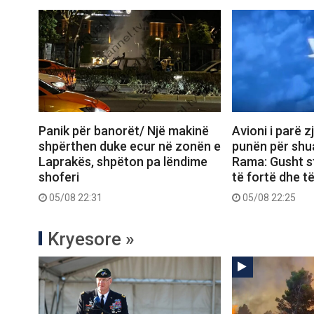
Panik për banorët/ Një makinë
Avioni i parë z
shpërthen duke ecur në zonën e
punën për shua
Laprakës, shpëton pa lëndime
Rama: Gusht s
shoferi
të fortë dhe t
05/08 22:31
05/08 22:25
Kryesore »