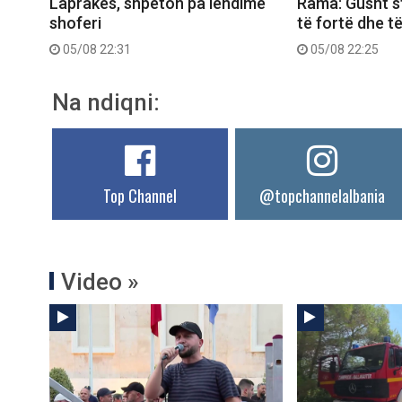
Laprakës, shpëton pa lëndime
Rama: Gusht s
shoferi
të fortë dhe t
05/08 22:31
05/08 22:25
Na ndiqni:
Top Channel
@topchannelalbania
Video »