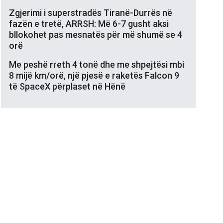
Zgjerimi i superstradës Tiranë-Durrës në
fazën e tretë, ARRSH: Më 6-7 gusht aksi
bllokohet pas mesnatës për më shumë se 4
orë
Me peshë rreth 4 tonë dhe me shpejtësi mbi
8 mijë km/orë, një pjesë e raketës Falcon 9
të SpaceX përplaset në Hënë