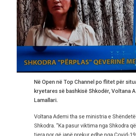
Në Open në Top Channel po flitet për situ
kryetares së bashkisë Shkodër, Voltana A
Lamallari.
Voltana Ademi tha se ministria e Shëndetës
Shkodra. “Ka pasur viktima nga Shkodra që
tjera por që janë prekur edhe nga Covid-19.