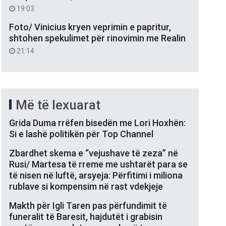
19:03
Foto/ Vinicius kryen veprimin e papritur,
shtohen spekulimet për rinovimin me Realin
21:14
Më të lexuarat
Grida Duma rrëfen bisedën me Lori Hoxhën:
Si e lashë politikën për Top Channel
Zbardhet skema e “vejushave të zeza” në
Rusi/ Martesa të rreme me ushtarët para se
të nisen në luftë, arsyeja: Përfitimi i miliona
rublave si kompensim në rast vdekjeje
Makth për Igli Taren pas përfundimit të
funeralit të Baresit, hajdutët i grabisin