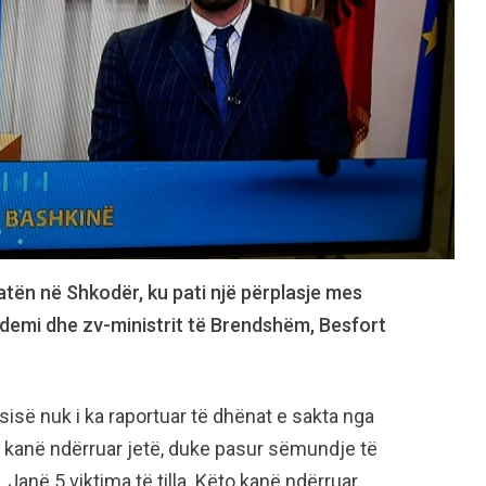
atën në Shkodër, ku pati një përplasje mes
demi dhe zv-ministrit të Brendshëm, Besfort
isë nuk i ka raportuar të dhënat e sakta nga
 kanë ndërruar jetë, duke pasur sëmundje të
 Janë 5 viktima të tilla. Këto kanë ndërruar