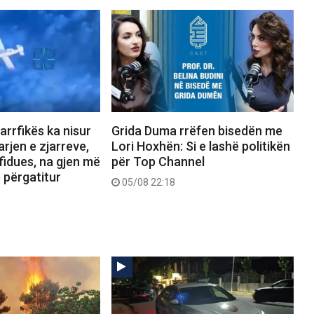
jarrfikës ka nisur
Grida Duma rrëfen bisedën me
rjen e zjarreve,
Lori Hoxhën: Si e lashë politikën
fidues, na gjen më
për Top Channel
ë përgatitur
05/08 22:18