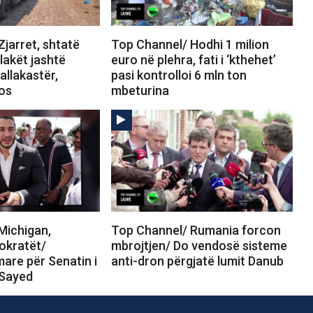
jarret, shtatë
Top Channel/ Hodhi 1 milion
Flakët jashtë
euro në plehra, fati i ‘kthehet’
allakastër,
pasi kontrolloi 6 mln ton
tos
mbeturina
Michigan,
Top Channel/ Rumania forcon
okratët/
mbrojtjen/ Do vendosë sisteme
are për Senatin i
anti-dron përgjatë lumit Danub
-Sayed