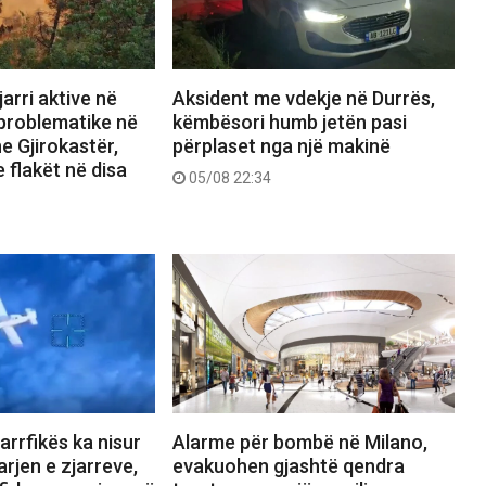
arri aktive në
Aksident me vdekje në Durrës,
 problematike në
këmbësori humb jetën pasi
e Gjirokastër,
përplaset nga një makinë
 flakët në disa
05/08 22:34
jarrfikës ka nisur
Alarme për bombë në Milano,
rjen e zjarreve,
evakuohen gjashtë qendra