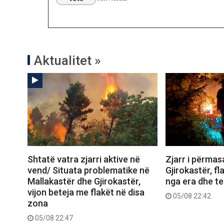
Aktualitet »
Shtatë vatra zjarri aktive në
Zjarr i përma
vend/ Situata problematike në
Gjirokastër, f
Mallakastër dhe Gjirokastër,
nga era dhe ter
vijon beteja me flakët në disa
05/08 22:42
zona
05/08 22:47