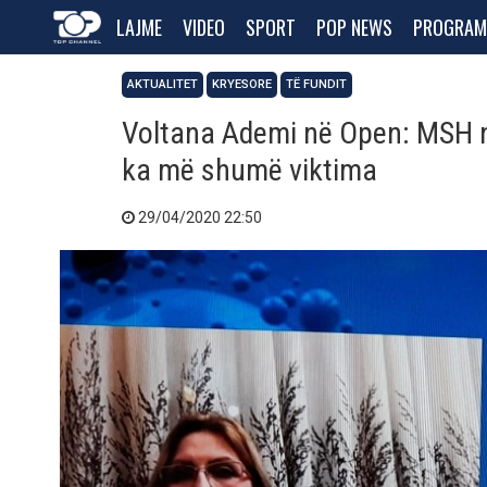
LAJME
VIDEO
SPORT
POP NEWS
PROGRAM
AKTUALITET
KRYESORE
TË FUNDIT
Voltana Ademi në Open: MSH nu
ka më shumë viktima
29/04/2020 22:50