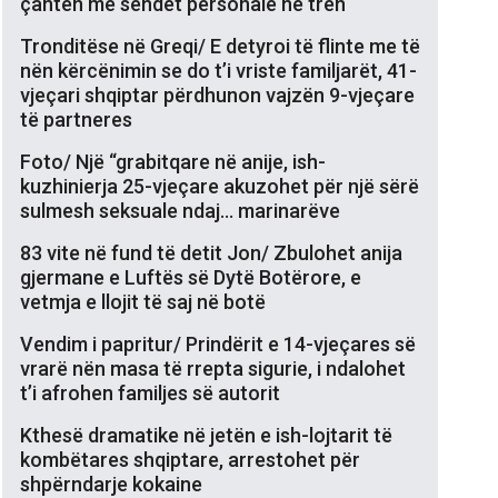
çantën me sendet personale në tren
Tronditëse në Greqi/ E detyroi të flinte me të
nën kërcënimin se do t’i vriste familjarët, 41-
vjeçari shqiptar përdhunon vajzën 9-vjeçare
të partneres
Foto/ Një “grabitqare në anije, ish-
kuzhinierja 25-vjeçare akuzohet për një sërë
sulmesh seksuale ndaj… marinarëve
83 vite në fund të detit Jon/ Zbulohet anija
gjermane e Luftës së Dytë Botërore, e
vetmja e llojit të saj në botë
Vendim i papritur/ Prindërit e 14-vjeçares së
vrarë nën masa të rrepta sigurie, i ndalohet
t’i afrohen familjes së autorit
Kthesë dramatike në jetën e ish-lojtarit të
kombëtares shqiptare, arrestohet për
shpërndarje kokaine