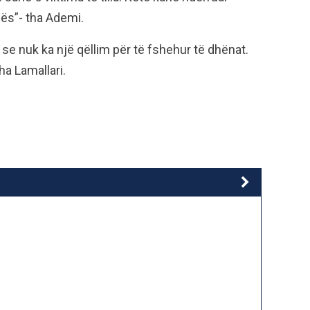
nës”- tha Ademi.
ha se nuk ka një qëllim për të fshehur të dhënat.
ha Lamallari.