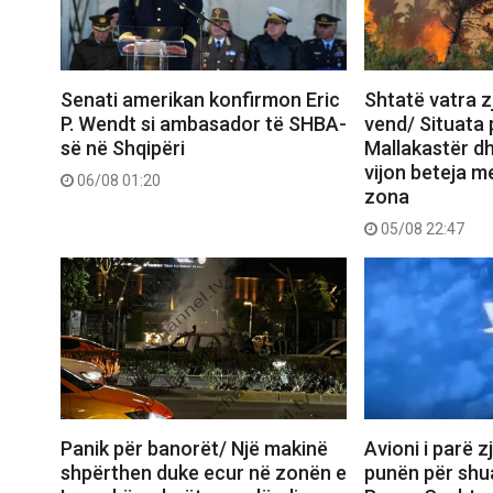
Senati amerikan konfirmon Eric
Shtatë vatra zj
P. Wendt si ambasador të SHBA-
vend/ Situata
së në Shqipëri
Mallakastër dh
vijon beteja me
06/08 01:20
zona
05/08 22:47
Panik për banorët/ Një makinë
Avioni i parë z
shpërthen duke ecur në zonën e
punën për shua