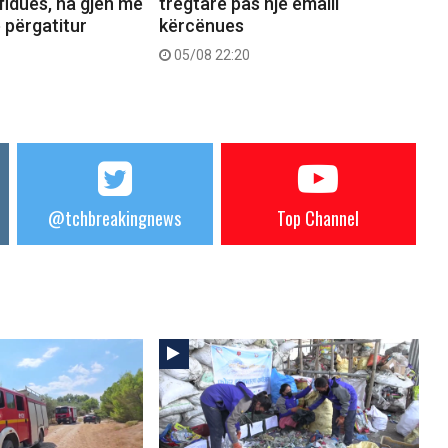
fidues, na gjen më
tregtare pas një emaili
ë përgatitur
kërcënues
05/08 22:20
@tchbreakingnews
Top Channel