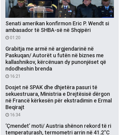
Senati amerikan konfirmon Eric P. Wendt si
ambasador të SHBA-së në Shqipëri
01:20
Grabitja me armë në argjendarinë në
Paskuqan/ Autorët u futën në biznes me
kallashnikov, kërcënuan dy punonjëset që
ndodheshin brenda
16:21
Dosjet në SPAK dhe dhjetëra pasuri të
sekuestruara, Ministria e Drejtësisë dërgon
në Francë kërkesën për ekstradimin e Ermal
Beqirajt
16:34
‘Çmendet’ moti/ Austria shënon rekord të ri
temperaturash, termometri arrin në 41.2°C