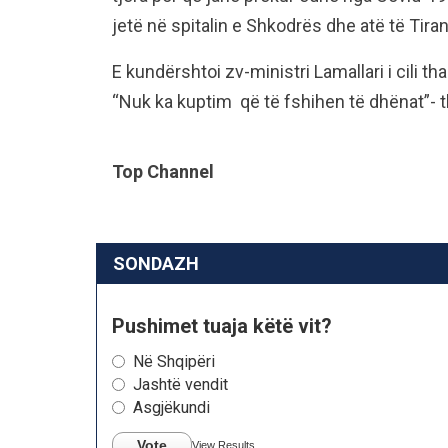
jetë në spitalin e Shkodrës dhe atë të Tira
E kundërshtoi zv-ministri Lamallari i cili t
“Nuk ka kuptim që të fshihen të dhënat”- t
Top Channel
SONDAZH
Pushimet tuaja këtë vit?
Në Shqipëri
Jashtë vendit
Asgjëkundi
Vote
View Results