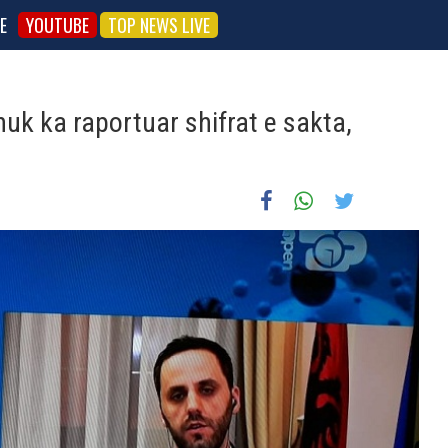
E
YOUTUBE
TOP NEWS LIVE
k ka raportuar shifrat e sakta,