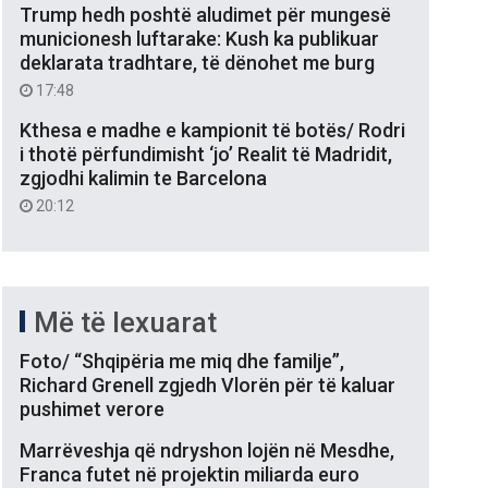
Trump hedh poshtë aludimet për mungesë
municionesh luftarake: Kush ka publikuar
deklarata tradhtare, të dënohet me burg
17:48
Kthesa e madhe e kampionit të botës/ Rodri
i thotë përfundimisht ‘jo’ Realit të Madridit,
zgjodhi kalimin te Barcelona
20:12
Më të lexuarat
Foto/ “Shqipëria me miq dhe familje”,
Richard Grenell zgjedh Vlorën për të kaluar
pushimet verore
Marrëveshja që ndryshon lojën në Mesdhe,
Franca futet në projektin miliarda euro