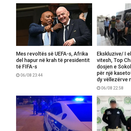
Mes revoltës së UEFA-s, Afrika
Ekskluzive/ I 
del hapur në krah të presidentit
vitesh, Top C
të FIFA-s
dosjen e Sokol
për një kasetof
06/08 23:44
dy vëllezërve 
06/08 22:58