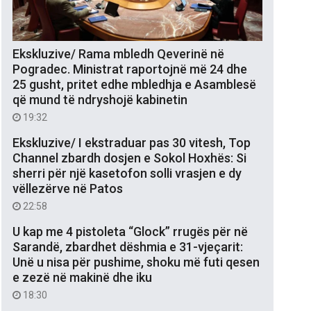
Ekskluzive/ Rama mbledh Qeverinë në
Pogradec. Ministrat raportojnë më 24 dhe
25 gusht, pritet edhe mbledhja e Asamblesë
që mund të ndryshojë kabinetin
19:32
Ekskluzive/ I ekstraduar pas 30 vitesh, Top
Channel zbardh dosjen e Sokol Hoxhës: Si
sherri për një kasetofon solli vrasjen e dy
vëllezërve në Patos
22:58
U kap me 4 pistoleta “Glock” rrugës për në
Sarandë, zbardhet dëshmia e 31-vjeçarit:
Unë u nisa për pushime, shoku më futi qesen
e zezë në makinë dhe iku
18:30