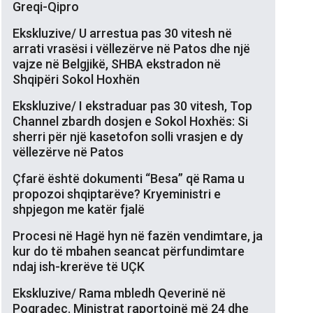
Greqi-Qipro
Ekskluzive/ U arrestua pas 30 vitesh në
arrati vrasësi i vëllezërve në Patos dhe një
vajze në Belgjikë, SHBA ekstradon në
Shqipëri Sokol Hoxhën
Ekskluzive/ I ekstraduar pas 30 vitesh, Top
Channel zbardh dosjen e Sokol Hoxhës: Si
sherri për një kasetofon solli vrasjen e dy
vëllezërve në Patos
Çfarë është dokumenti “Besa” që Rama u
propozoi shqiptarëve? Kryeministri e
shpjegon me katër fjalë
Procesi në Hagë hyn në fazën vendimtare, ja
kur do të mbahen seancat përfundimtare
ndaj ish-krerëve të UÇK
Ekskluzive/ Rama mbledh Qeverinë në
Pogradec. Ministrat raportojnë më 24 dhe