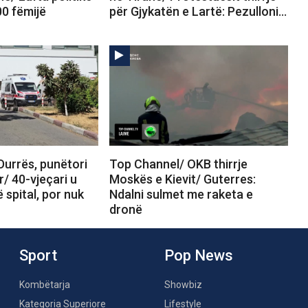
00 fëmijë
për Gjykatën e Lartë: Pezulloni…
Durrës, punëtori
Top Channel/ OKB thirrje
r/ 40-vjeçari u
Moskës e Kievit/ Guterres:
 spital, por nuk
Ndalni sulmet me raketa e
dronë
Sport
Pop News
Kombëtarja
Showbiz
Kategoria Superiore
Lifestyle