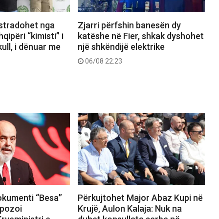
kstradohet nga
Zjarri përfshin banesën dy
ipëri “kimisti” i
katëshe në Fier, shkak dyshohet
ull, i dënuar me
një shkëndijë elektrike
06/08 22:23
okumenti “Besa”
Përkujtohet Major Abaz Kupi në
pozoi
Krujë, Aulon Kalaja: Nuk na