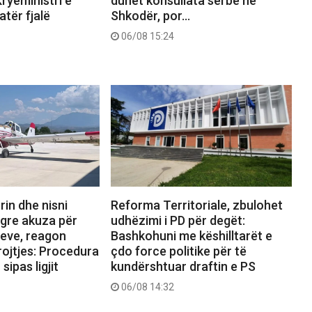
ryeministri e
duhet konsullata serbe në
tër fjalë
Shkodër, por…
06/08 15:24
rin dhe nisni
Reforma Territoriale, zbulohet
ngre akuza për
udhëzimi i PD për degët:
reve, reagon
Bashkohuni me këshilltarët e
rojtjes: Procedura
çdo force politike për të
sipas ligjit
kundërshtuar draftin e PS
06/08 14:32