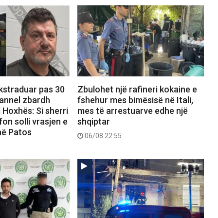
ekstraduar pas 30
Zbulohet një rafineri kokaine e
hannel zbardh
fshehur mes bimësisë në Itali,
 Hoxhës: Si sherri
mes të arrestuarve edhe një
on solli vrasjen e
shqiptar
në Patos
06/08 22:55