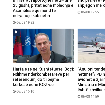
Ministrat raportojnë më 24 dhe
shqiptarëve? K
25 gusht, pritet edhe mbledhja e
shpjegon me ka
Asamblesë që mund të
06/08 17:55
ndryshojë kabinetin
06/08 19:32
Harta e re në Kushtetuese, Boçi:
“Anuloni tende
Ndihmë ndërkombëtarëve për
hetimet”/ PD 
referendum, do t’i bëjmë
avionët e zjar
kërkesë edhe KQZ-së
Ministria e Mb
është zhvilluar 
06/08 15:10
06/08 14:59