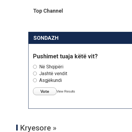
Top Channel
SONDAZH
Pushimet tuaja këtë vit?
Në Shqipëri
Jashtë vendit
Asgjëkundi
Vote
View Results
Kryesore »