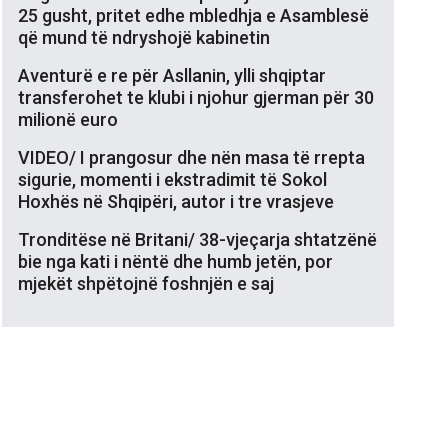
25 gusht, pritet edhe mbledhja e Asamblesë
që mund të ndryshojë kabinetin
Aventurë e re për Asllanin, ylli shqiptar
transferohet te klubi i njohur gjerman për 30
milionë euro
VIDEO/ I prangosur dhe nën masa të rrepta
sigurie, momenti i ekstradimit të Sokol
Hoxhës në Shqipëri, autor i tre vrasjeve
Tronditëse në Britani/ 38-vjeçarja shtatzënë
bie nga kati i nëntë dhe humb jetën, por
mjekët shpëtojnë foshnjën e saj