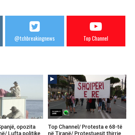
@tchbreakingnews
Top Channel
panjë, opozita
Top Channel/ Protesta e 68-të
në/ Lufta politike
në Tiranë/ Protestuesit thirrje