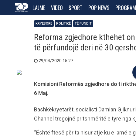
LAJME
VIDEO
SPORT
POP NEWS
PROGRAM
KRYESORE
POLITIKË
TË FUNDIT
Reforma zgjedhore kthehet onli
të përfundojë deri në 30 qersh
29/04/2020 15:27
Komisioni Reformës zgjedhore do ti rikt
6 Maj.
Bashkëkryetarët, socialisti Damian Gjiknur
Channel tregojnë pritshmëritë e tyre nga k
“Është ftesë për ta nisur atje ku e lamë e g