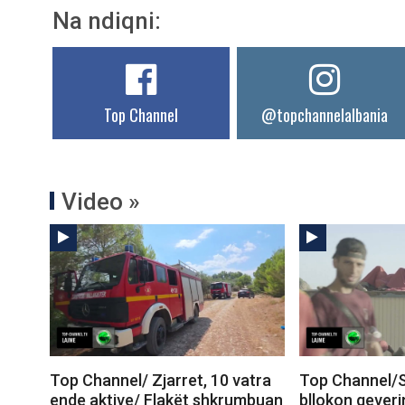
Na ndiqni:
Top Channel
@topchannelalbania
Video »
Top Channel/ Zjarret, 10 vatra
Top Channel/S
ende aktive/ Flakët shkrumbuan
bllokon qeveri