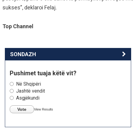
sukses”, deklaroi Felaj.
Top Channel
SONDAZH
Pushimet tuaja këtë vit?
Në Shqipëri
Jashtë vendit
Asgjëkundi
Vote
View Results