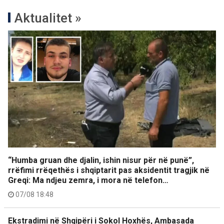
Aktualitet »
“Humba gruan dhe djalin, ishin nisur për në punë”,
rrëfimi rrëqethës i shqiptarit pas aksidentit tragjik në
Greqi: Ma ndjeu zemra, i mora në telefon…
07/08 18:48
Ekstradimi në Shqipëri i Sokol Hoxhës, Ambasada