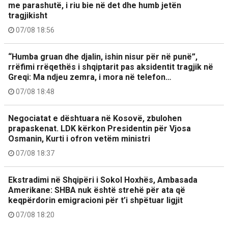
me parashutë, i riu bie në det dhe humb jetën
tragjikisht
07/08 18:56
“Humba gruan dhe djalin, ishin nisur për në punë”,
rrëfimi rrëqethës i shqiptarit pas aksidentit tragjik në
Greqi: Ma ndjeu zemra, i mora në telefon…
07/08 18:48
Negociatat e dështuara në Kosovë, zbulohen
prapaskenat. LDK kërkon Presidentin për Vjosa
Osmanin, Kurti i ofron vetëm ministri
07/08 18:37
Ekstradimi në Shqipëri i Sokol Hoxhës, Ambasada
Amerikane: SHBA nuk është strehë për ata që
keqpërdorin emigracioni për t’i shpëtuar ligjit
07/08 18:20