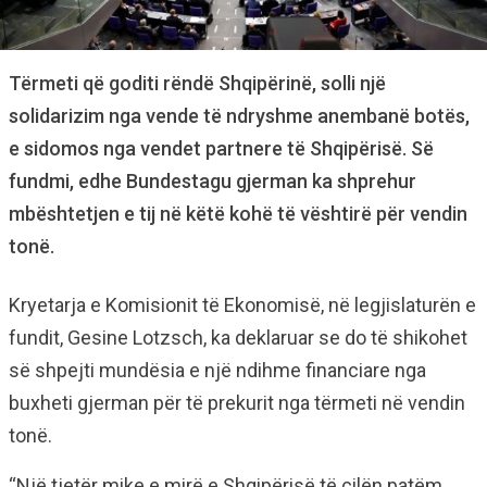
Tërmeti që goditi rëndë Shqipërinë, solli një
solidarizim nga vende të ndryshme anembanë botës,
e sidomos nga vendet partnere të Shqipërisë. Së
fundmi, edhe Bundestagu gjerman ka shprehur
mbështetjen e tij në këtë kohë të vështirë për vendin
tonë.
Kryetarja e Komisionit të Ekonomisë, në legjislaturën e
fundit, Gesine Lotzsch, ka deklaruar se do të shikohet
së shpejti mundësia e një ndihme financiare nga
buxheti gjerman për të prekurit nga tërmeti në vendin
tonë.
“Një tjetër mike e mirë e Shqipërisë të cilën patëm