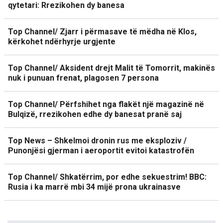
qytetari: Rrezikohen dy banesa
Top Channel/ Zjarr i përmasave të mëdha në Klos,
kërkohet ndërhyrje urgjente
Top Channel/ Aksident drejt Malit të Tomorrit, makinës
nuk i punuan frenat, plagosen 7 persona
Top Channel/ Përfshihet nga flakët një magazinë në
Bulqizë, rrezikohen edhe dy banesat pranë saj
Top News – Shkelmoi dronin rus me eksploziv /
Punonjësi gjerman i aeroportit evitoi katastrofën
Top Channel/ Shkatërrim, por edhe sekuestrim! BBC:
Rusia i ka marrë mbi 34 mijë prona ukrainasve