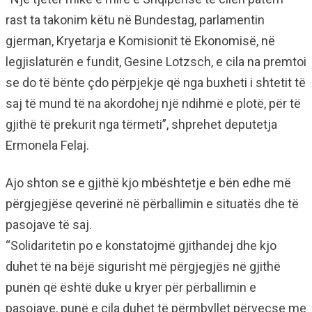
rast ta takonim këtu në Bundestag, parlamentin
gjerman, Kryetarja e Komisionit të Ekonomisë, në
legjislaturën e fundit, Gesine Lotzsch, e cila na premtoi
se do të bënte çdo përpjekje që nga buxheti i shtetit të
saj të mund të na akordohej një ndihmë e plotë, për të
gjithë të prekurit nga tërmeti”, shprehet deputetja
Ermonela Felaj.
Ajo shton se e gjithë kjo mbështetje e bën edhe më
përgjegjëse qeverinë në përballimin e situatës dhe të
pasojave të saj.
“Solidaritetin po e konstatojmë gjithandej dhe kjo
duhet të na bëjë sigurisht më përgjegjës në gjithë
punën që është duke u kryer për përballimin e
pasojave, punë e cila duhet të përmbyllet përveçse me