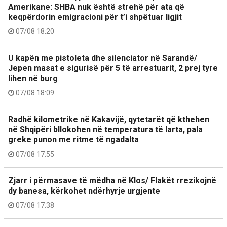
Amerikane: SHBA nuk është strehë për ata që
keqpërdorin emigracioni për t’i shpëtuar ligjit
07/08 18:20
U kapën me pistoleta dhe silenciator në Sarandë/
Jepen masat e sigurisë për 5 të arrestuarit, 2 prej tyre
lihen në burg
07/08 18:09
Radhë kilometrike në Kakavijë, qytetarët që kthehen
në Shqipëri bllokohen në temperatura të larta, pala
greke punon me ritme të ngadalta
07/08 17:55
Zjarr i përmasave të mëdha në Klos/ Flakët rrezikojnë
dy banesa, kërkohet ndërhyrje urgjente
07/08 17:38