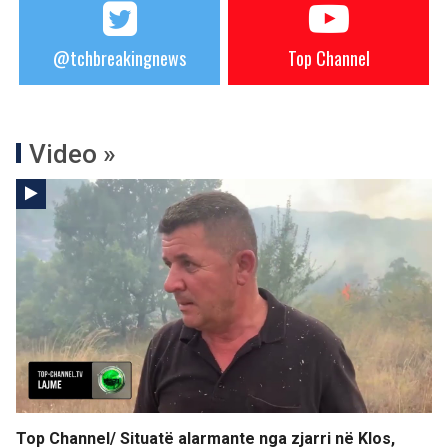
@tchbreakingnews
Top Channel
Video »
Top Channel/ Situatë alarmante nga zjarri në Klos,