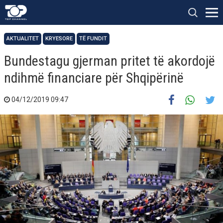
AKTUALITET
KRYESORE
TË FUNDIT
Bundestagu gjerman pritet të akordojë
ndihmë financiare për Shqipërinë
04/12/2019 09:47