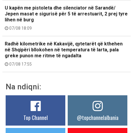
U kapën me pistoleta dhe silenciator në Sarandë/
Jepen masat e sigurisë për 5 të arrestuarit, 2 prej tyre
lihen në burg
07/08 18:09
Radhë kilometrike në Kakavijë, qytetarët që kthehen
në Shqipëri bllokohen në temperatura të larta, pala
greke punon me ritme të ngadalta
07/08 17:55
Na ndiqni:
Top Channel
@topchannelalbania