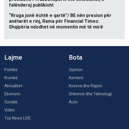
falënderoj publikisht
“Rruga jonë është e qartë”/ BE nën presion për
anëtarët e rinj, Rama për Financial Times:
Shqipëria ndodhet në momentin më të mirë
Lajme
Bota
Politikë
Opinion
Kronikë
Koment
Aktualitet
Kosova dhe Rajoni
Ekonomi
Shkencë dhe Teknologji
Sociale
Auto
Video
Top News LIVE