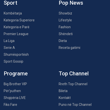
Sport
Pop News
Kombëtarja
Showbiz
Kategoria Superiore
Lifestyle
Kategoria e Parë
Fashion
Premier League
Shëndeti
La Liga
Dieta
Serie A
Receta gatimi
Shumësportësh
Sport Gossip
Programe
Top Channel
Big Brother VIP
Rreth Top Channel
Për’puthen
Bileta
Shqipëria LIVE
Kontakt
Fiks Fare
Puno në Top Channel