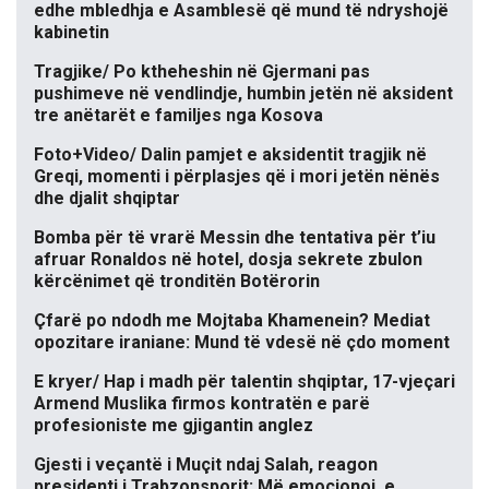
edhe mbledhja e Asamblesë që mund të ndryshojë
kabinetin
Tragjike/ Po ktheheshin në Gjermani pas
pushimeve në vendlindje, humbin jetën në aksident
tre anëtarët e familjes nga Kosova
Foto+Video/ Dalin pamjet e aksidentit tragjik në
Greqi, momenti i përplasjes që i mori jetën nënës
dhe djalit shqiptar
Bomba për të vrarë Messin dhe tentativa për t’iu
afruar Ronaldos në hotel, dosja sekrete zbulon
kërcënimet që tronditën Botërorin
Çfarë po ndodh me Mojtaba Khamenein? Mediat
opozitare iraniane: Mund të vdesë në çdo moment
E kryer/ Hap i madh për talentin shqiptar, 17-vjeçari
Armend Muslika firmos kontratën e parë
profesioniste me gjigantin anglez
Gjesti i veçantë i Muçit ndaj Salah, reagon
presidenti i Trabzonsporit: Më emocionoi, e