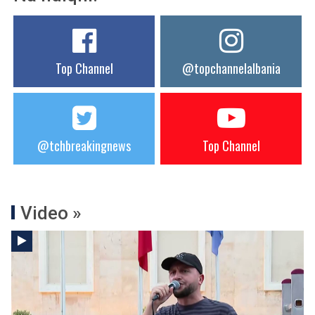
Top Channel
@topchannelalbania
@tchbreakingnews
Top Channel
Video »