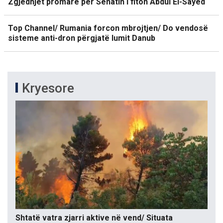
Zgjedhjet promare për Senatin i fiton Abdul El-Sayed
Top Channel/ Rumania forcon mbrojtjen/ Do vendosë
sisteme anti-dron përgjatë lumit Danub
Kryesore
Shtatë vatra zjarri aktive në vend/ Situata