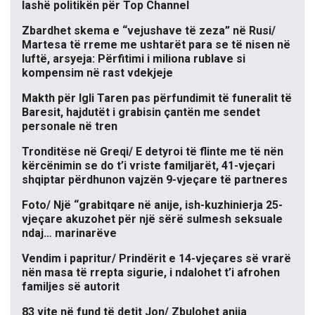
lashë politikën për Top Channel
Zbardhet skema e “vejushave të zeza” në Rusi/
Martesa të rreme me ushtarët para se të nisen në
luftë, arsyeja: Përfitimi i miliona rublave si
kompensim në rast vdekjeje
Makth për Igli Taren pas përfundimit të funeralit të
Baresit, hajdutët i grabisin çantën me sendet
personale në tren
Tronditëse në Greqi/ E detyroi të flinte me të nën
kërcënimin se do t’i vriste familjarët, 41-vjeçari
shqiptar përdhunon vajzën 9-vjeçare të partneres
Foto/ Një “grabitqare në anije, ish-kuzhinierja 25-
vjeçare akuzohet për një sërë sulmesh seksuale
ndaj… marinarëve
Vendim i papritur/ Prindërit e 14-vjeçares së vrarë
nën masa të rrepta sigurie, i ndalohet t’i afrohen
familjes së autorit
83 vite në fund të detit Jon/ Zbulohet anija