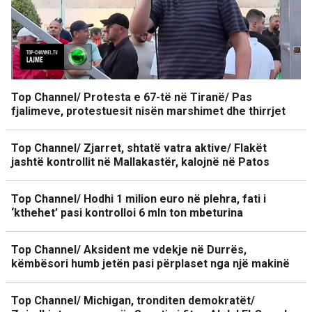
Top Channel/ Protesta e 67-të në Tiranë/ Pas
fjalimeve, protestuesit nisën marshimet dhe thirrjet
Top Channel/ Zjarret, shtatë vatra aktive/ Flakët
jashtë kontrollit në Mallakastër, kalojnë në Patos
Top Channel/ Hodhi 1 milion euro në plehra, fati i
‘kthehet’ pasi kontrolloi 6 mln ton mbeturina
Top Channel/ Aksident me vdekje në Durrës,
këmbësori humb jetën pasi përplaset nga një makinë
Top Channel/ Michigan, tronditen demokratët/