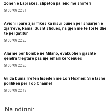
zonën e Laprakës, shpëton pa lëndime shoferi
05/08 22:31
Avioni i parë zjarrfikës ka nisur punën për shuarjen e
zjarreve, Rama: Gusht sfidues, na gjen më të fortë dhe
të përgatitur
05/08 22:25
Alarme për bombë në Milano, evakuohen gjashtë
qendra tregtare pas një emaili kërcënues
05/08 22:20
Grida Duma rrëfen bisedën me Lori Hoxhën: Si e lashë
politikën për Top Channel
05/08 22:18
Na ndiqni: