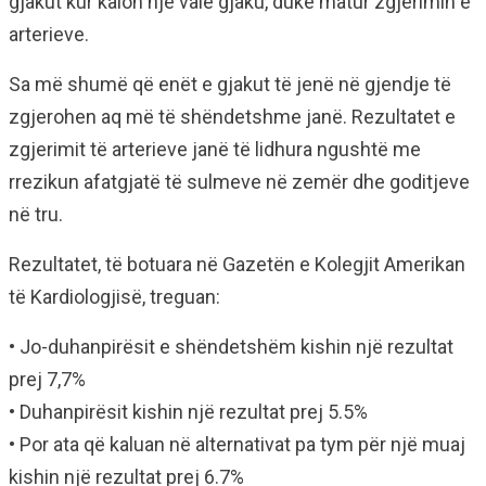
gjakut kur kalon një valë gjaku, duke matur zgjerimin e
arterieve.
Sa më shumë që enët e gjakut të jenë në gjendje të
zgjerohen aq më të shëndetshme janë. Rezultatet e
zgjerimit të arterieve janë të lidhura ngushtë me
rrezikun afatgjatë të sulmeve në zemër dhe goditjeve
në tru.
Rezultatet, të botuara në Gazetën e Kolegjit Amerikan
të Kardiologjisë, treguan:
• Jo-duhanpirësit e shëndetshëm kishin një rezultat
prej 7,7%
• Duhanpirësit kishin një rezultat prej 5.5%
• Por ata që kaluan në alternativat pa tym për një muaj
kishin një rezultat prej 6.7%