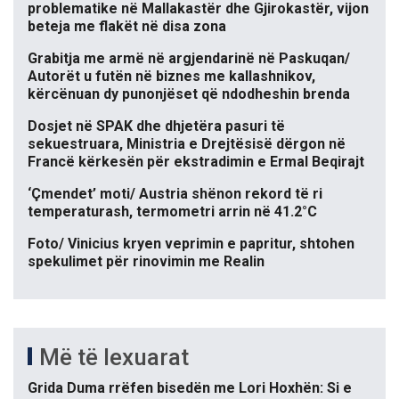
problematike në Mallakastër dhe Gjirokastër, vijon
beteja me flakët në disa zona
Grabitja me armë në argjendarinë në Paskuqan/
Autorët u futën në biznes me kallashnikov,
kërcënuan dy punonjëset që ndodheshin brenda
Dosjet në SPAK dhe dhjetëra pasuri të
sekuestruara, Ministria e Drejtësisë dërgon në
Francë kërkesën për ekstradimin e Ermal Beqirajt
‘Çmendet’ moti/ Austria shënon rekord të ri
temperaturash, termometri arrin në 41.2°C
Foto/ Vinicius kryen veprimin e papritur, shtohen
spekulimet për rinovimin me Realin
Më të lexuarat
Grida Duma rrëfen bisedën me Lori Hoxhën: Si e