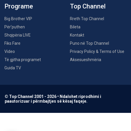
Programe
Top Channel
Big Brother VIP
Rreth Top Channel
Për’puthen
Bileta
Shqipëria LIVE
Kontakt
Fiks Fare
Puno në Top Channel
Video
Privacy Policy & Terms of Use
Të gjitha programet
Aksesueshmëria
Guida TV
© Top Channel 2001 - 2026 • Ndalohet riprodhimi i
paautorizuar i përmbajtjes së kësaj faqeje.