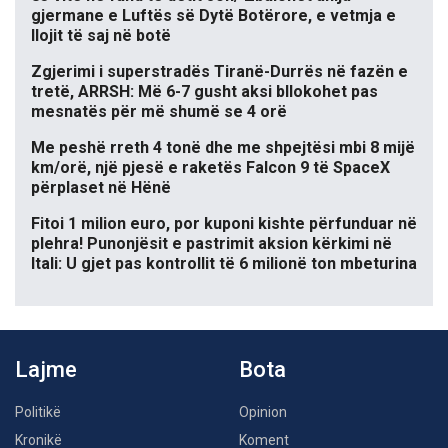
gjermane e Luftës së Dytë Botërore, e vetmja e
llojit të saj në botë
Zgjerimi i superstradës Tiranë-Durrës në fazën e
tretë, ARRSH: Më 6-7 gusht aksi bllokohet pas
mesnatës për më shumë se 4 orë
Me peshë rreth 4 tonë dhe me shpejtësi mbi 8 mijë
km/orë, një pjesë e raketës Falcon 9 të SpaceX
përplaset në Hënë
Fitoi 1 milion euro, por kuponi kishte përfunduar në
plehra! Punonjësit e pastrimit aksion kërkimi në
Itali: U gjet pas kontrollit të 6 milionë ton mbeturina
Lajme
Bota
Politikë
Opinion
Kronikë
Koment