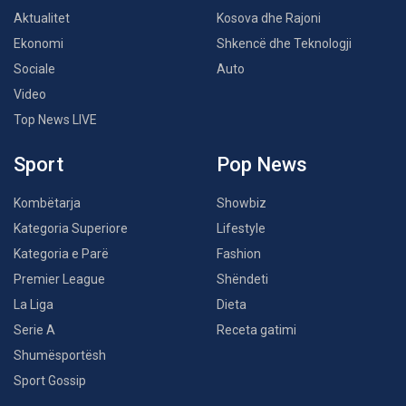
Aktualitet
Kosova dhe Rajoni
Ekonomi
Shkencë dhe Teknologji
Sociale
Auto
Video
Top News LIVE
Sport
Pop News
Kombëtarja
Showbiz
Kategoria Superiore
Lifestyle
Kategoria e Parë
Fashion
Premier League
Shëndeti
La Liga
Dieta
Serie A
Receta gatimi
Shumësportësh
Sport Gossip