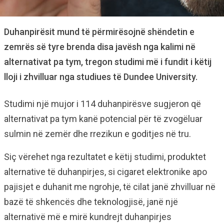
Duhanpirësit mund të përmirësojnë shëndetin e
zemrës së tyre brenda disa javësh nga kalimi në
alternativat pa tym, tregon studimi më i fundit i këtij
lloji i zhvilluar nga studiues të Dundee University.
Studimi një mujor i 114 duhanpirësve sugjeron që
alternativat pa tym kanë potencial për të zvogëluar
sulmin në zemër dhe rrezikun e goditjes në tru.
Siç vërehet nga rezultatet e këtij studimi, produktet
alternative të duhanpirjes, si cigaret elektronike apo
pajisjet e duhanit me ngrohje, të cilat janë zhvilluar në
bazë të shkencës dhe teknologjisë, janë një
alternativë më e mirë kundrejt duhanpirjes