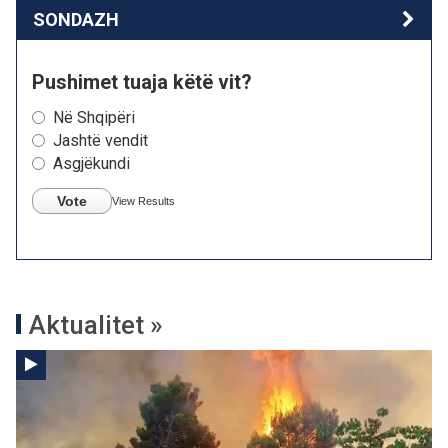
SONDAZH
Pushimet tuaja këtë vit?
Në Shqipëri
Jashtë vendit
Asgjëkundi
Vote
View Results
Aktualitet »