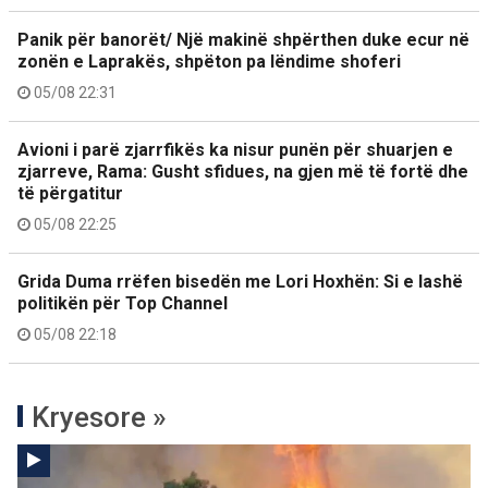
Panik për banorët/ Një makinë shpërthen duke ecur në
zonën e Laprakës, shpëton pa lëndime shoferi
05/08 22:31
Avioni i parë zjarrfikës ka nisur punën për shuarjen e
zjarreve, Rama: Gusht sfidues, na gjen më të fortë dhe
të përgatitur
05/08 22:25
Grida Duma rrëfen bisedën me Lori Hoxhën: Si e lashë
politikën për Top Channel
05/08 22:18
Kryesore »