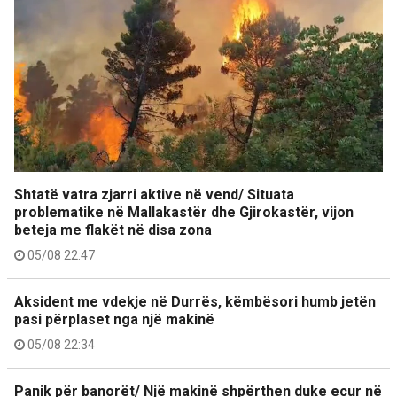
Shtatë vatra zjarri aktive në vend/ Situata
problematike në Mallakastër dhe Gjirokastër, vijon
beteja me flakët në disa zona
05/08 22:47
Aksident me vdekje në Durrës, këmbësori humb jetën
pasi përplaset nga një makinë
05/08 22:34
Panik për banorët/ Një makinë shpërthen duke ecur në