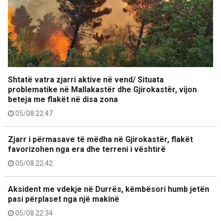
Shtatë vatra zjarri aktive në vend/ Situata
problematike në Mallakastër dhe Gjirokastër, vijon
beteja me flakët në disa zona
05/08 22:47
Zjarr i përmasave të mëdha në Gjirokastër, flakët
favorizohen nga era dhe terreni i vështirë
05/08 22:42
Aksident me vdekje në Durrës, këmbësori humb jetën
pasi përplaset nga një makinë
05/08 22:34