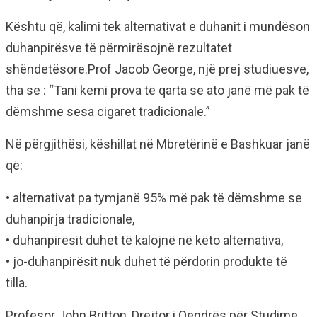
Kështu që, kalimi tek alternativat e duhanit i mundëson
duhanpirësve të përmirësojnë rezultatet
shëndetësore.Prof Jacob George, një prej studiuesve,
tha se : “Tani kemi prova të qarta se ato janë më pak të
dëmshme sesa cigaret tradicionale.”
Në përgjithësi, këshillat në Mbretërinë e Bashkuar janë
që:
• alternativat pa tymjanë 95% më pak të dëmshme se
duhanpirja tradicionale,
• duhanpirësit duhet të kalojnë në këto alternativa,
• jo-duhanpirësit nuk duhet të përdorin produkte të
tilla.
Profesor John Britton, Drejtor i Qendrës për Studime