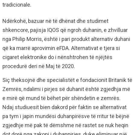
tradicionale.
Ndërkohë, bazuar në të dhënat dhe studimet
shkencore, pajisja IQOS që ngroh duhanin, e zhvilluar
nga Philip Morris, është i pari produkt alternativ duhani
që ka marrë aprovimin eFDA. Alternativat e tjera si
cigaret elektronike do i nënshtrohen të njëjtës
procedurë deri në Maj të 2020.
Siç theksojnë dhe specialistët e fondacionit Britanik të
Zemrës, ndalimi i pirjes së duhanit është zgjedhja më
e mirë që mund të bëhet për shëndetin e zemrës.
Ndaj studiuesit bien dakord për faktin se alternativat
pa tym i japin mundësi duhanpirësve të rritur të bëjnë
zgjedhje më pak të dëmshme në rastet se nuk heqin
dot dorë nga zakoni i duhanpirjes, duke eliminuar një