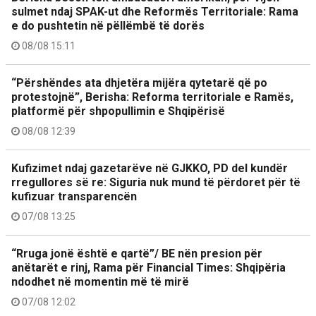
sulmet ndaj SPAK-ut dhe Reformës Territoriale: Rama
e do pushtetin në pëllëmbë të dorës
08/08 15:11
“Përshëndes ata dhjetëra mijëra qytetarë që po
protestojnë”, Berisha: Reforma territoriale e Ramës,
platformë për shpopullimin e Shqipërisë
08/08 12:39
Kufizimet ndaj gazetarëve në GJKKO, PD del kundër
rregullores së re: Siguria nuk mund të përdoret për të
kufizuar transparencën
07/08 13:25
“Rruga jonë është e qartë”/ BE nën presion për
anëtarët e rinj, Rama për Financial Times: Shqipëria
ndodhet në momentin më të mirë
07/08 12:02