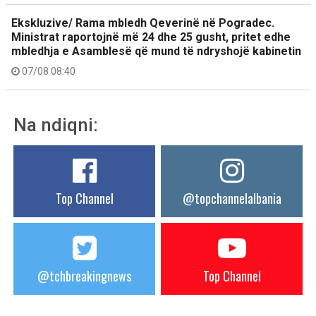
Ekskluzive/ Rama mbledh Qeverinë në Pogradec.
Ministrat raportojnë më 24 dhe 25 gusht, pritet edhe
mbledhja e Asamblesë që mund të ndryshojë kabinetin
07/08 08:40
Na ndiqni:
Top Channel
@topchannelalbania
@tchbreakingnews
Top Channel