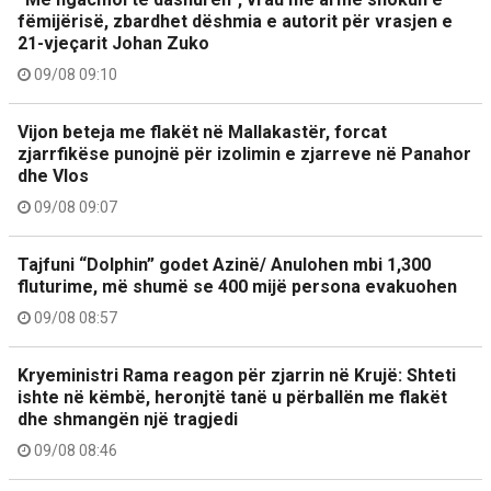
fëmijërisë, zbardhet dëshmia e autorit për vrasjen e
21-vjeçarit Johan Zuko
09/08 09:10
Vijon beteja me flakët në Mallakastër, forcat
zjarrfikëse punojnë për izolimin e zjarreve në Panahor
dhe Vlos
09/08 09:07
Tajfuni “Dolphin” godet Azinë/ Anulohen mbi 1,300
fluturime, më shumë se 400 mijë persona evakuohen
09/08 08:57
Kryeministri Rama reagon për zjarrin në Krujë: Shteti
ishte në këmbë, heronjtë tanë u përballën me flakët
dhe shmangën një tragjedi
09/08 08:46