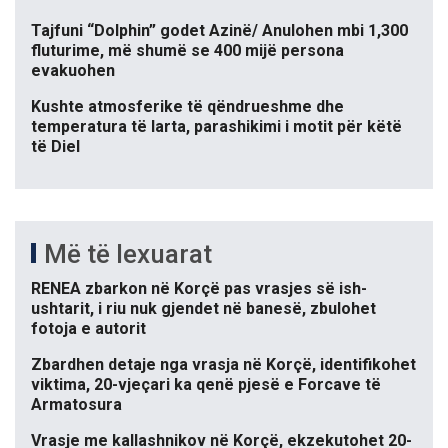
Tajfuni “Dolphin” godet Azinë/ Anulohen mbi 1,300
fluturime, më shumë se 400 mijë persona
evakuohen
Kushte atmosferike të qëndrueshme dhe
temperatura të larta, parashikimi i motit për këtë
të Diel
Më të lexuarat
RENEA zbarkon në Korçë pas vrasjes së ish-
ushtarit, i riu nuk gjendet në banesë, zbulohet
fotoja e autorit
Zbardhen detaje nga vrasja në Korçë, identifikohet
viktima, 20-vjeçari ka qenë pjesë e Forcave të
Armatosura
Vrasje me kallashnikov në Korçë, ekzekutohet 20-