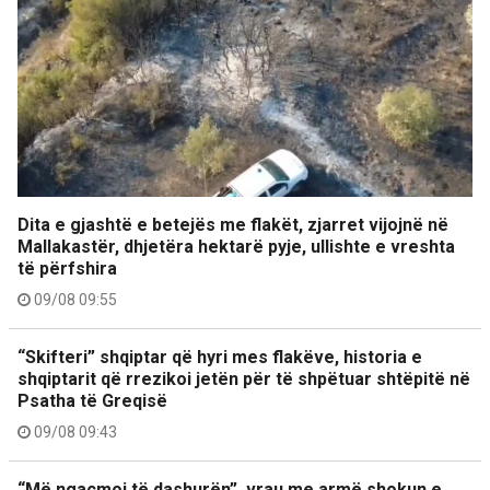
Dita e gjashtë e betejës me flakët, zjarret vijojnë në
Mallakastër, dhjetëra hektarë pyje, ullishte e vreshta
të përfshira
09/08 09:55
“Skifteri” shqiptar që hyri mes flakëve, historia e
shqiptarit që rrezikoi jetën për të shpëtuar shtëpitë në
Psatha të Greqisë
09/08 09:43
“Më ngacmoi të dashurën”, vrau me armë shokun e