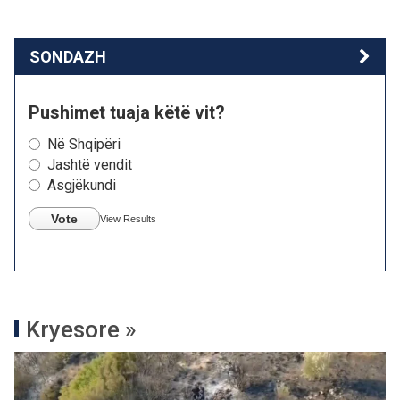
SONDAZH
Pushimet tuaja këtë vit?
Në Shqipëri
Jashtë vendit
Asgjëkundi
Vote
View Results
Kryesore »