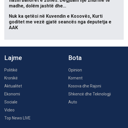
flasin banorët e zonës: Dëgjuam një zhurmë të
madhe, dolëm jashtë dhe…
Nuk ka qetësi në Kuvendin e Kosovës, Kurti
goditet me vezë gjatë seancës nga deputetja e
AAK
Lajme
Bota
Politikë
Opinion
Kronikë
Koment
Aktualitet
Kosova dhe Rajoni
Ekonomi
Shkencë dhe Teknologji
Sociale
Auto
Video
Top News LIVE