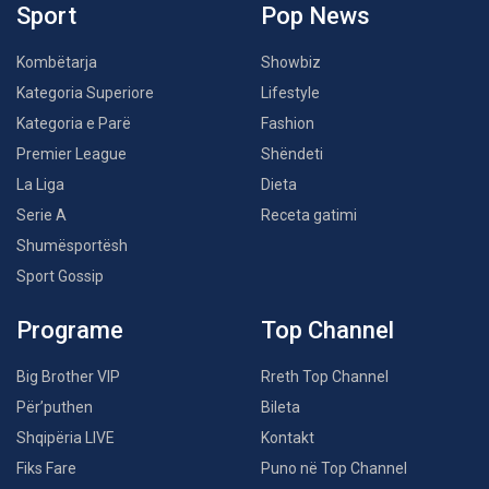
Sport
Pop News
Kombëtarja
Showbiz
Kategoria Superiore
Lifestyle
Kategoria e Parë
Fashion
Premier League
Shëndeti
La Liga
Dieta
Serie A
Receta gatimi
Shumësportësh
Sport Gossip
Programe
Top Channel
Big Brother VIP
Rreth Top Channel
Për’puthen
Bileta
Shqipëria LIVE
Kontakt
Fiks Fare
Puno në Top Channel