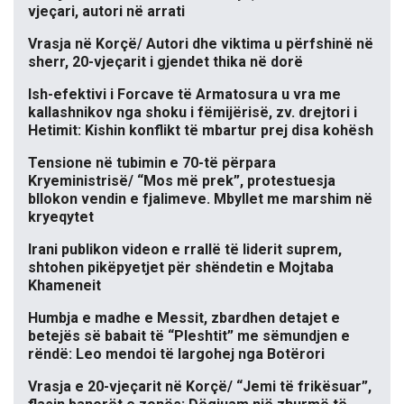
vjeçari, autori në arrati
Vrasja në Korçë/ Autori dhe viktima u përfshinë në
sherr, 20-vjeçarit i gjendet thika në dorë
Ish-efektivi i Forcave të Armatosura u vra me
kallashnikov nga shoku i fëmijërisë, zv. drejtori i
Hetimit: Kishin konflikt të mbartur prej disa kohësh
Tensione në tubimin e 70-të përpara
Kryeministrisë/ “Mos më prek”, protestuesja
bllokon vendin e fjalimeve. Mbyllet me marshim në
kryeqytet
Irani publikon videon e rrallë të liderit suprem,
shtohen pikëpyetjet për shëndetin e Mojtaba
Khameneit
Humbja e madhe e Messit, zbardhen detajet e
betejës së babait të “Pleshtit” me sëmundjen e
rëndë: Leo mendoi të largohej nga Botërori
Vrasja e 20-vjeçarit në Korçë/ “Jemi të frikësuar”,