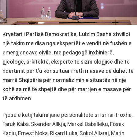
Kryetari i Partisë Demokratike, Lulzim Basha zhvilloi
një takim me disa nga ekspertët e vendit në fushën e
emergjencave civile, me pedagogë inxhinierë,
gjeologë, arkitektë, ekspertë të sizmiologjisë dhe të
ndërtimit për t’u konsultuar rreth masave që duhet të
marrë Shqipëria për normalizimin e situatës në një
kohë sa më të shpejtë dhe për marrjen e masave për
të ardhmen.
Pjesë e këtij takimi janë personalitete si Ismail Hoxha,
Faruk Kaba, Skënder Allkja, Markel Baballëku, Fisnik
Kadiu, Ernest Noka, Rikard Luka, Sokol Allaraj, Marin