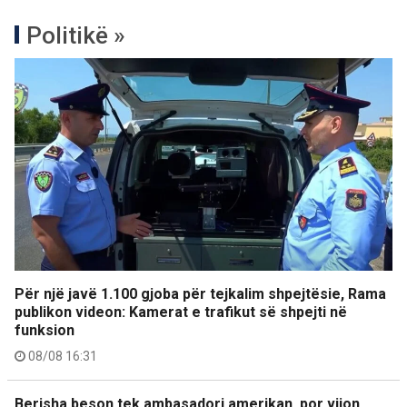
Politikë »
Për një javë 1.100 gjoba për tejkalim shpejtësie, Rama
publikon videon: Kamerat e trafikut së shpejti në
funksion
08/08 16:31
Berisha beson tek ambasadori amerikan, por vijon