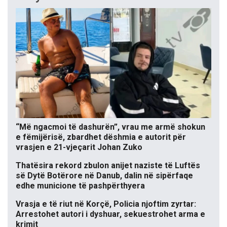
“Më ngacmoi të dashurën”, vrau me armë shokun
e fëmijërisë, zbardhet dëshmia e autorit për
vrasjen e 21-vjeçarit Johan Zuko
Thatësira rekord zbulon anijet naziste të Luftës
së Dytë Botërore në Danub, dalin në sipërfaqe
edhe municione të pashpërthyera
Vrasja e të riut në Korçë, Policia njoftim zyrtar:
Arrestohet autori i dyshuar, sekuestrohet arma e
krimit