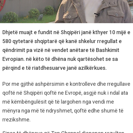
Dhjetë muajt e fundit në Shqipëri janë kthyer 10 mijë e
580 qytetarë shqiptarë që kanë shkelur rregullat e
qëndrimit pa vizë në vendet anëtare të Bashkimit
Evropian. në këto të dhëna nuk qartësohet se sa
përqind e të riatdhesuarve janë azilkërkues.
Por me gjithë ashpërsimin e kontrolleve dhe rregullave
qoftë në Shqipëri qoftë ne Evropë, asgjë nuk i ndal ata
më këmbëngulësit që të largohen nga vendi me
mënyra nga më të ndryshmet, qoftë edhe shumë të
rrezikshme.