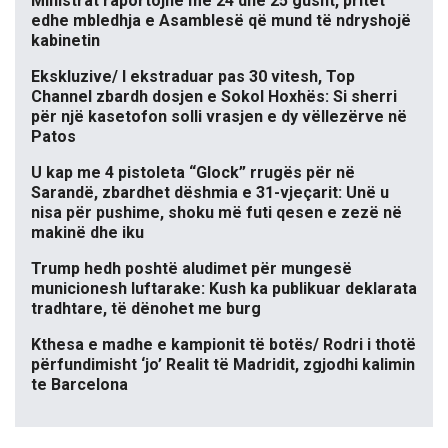
Ministrat raportojnë më 24 dhe 25 gusht, pritet
edhe mbledhja e Asamblesë që mund të ndryshojë
kabinetin
Ekskluzive/ I ekstraduar pas 30 vitesh, Top
Channel zbardh dosjen e Sokol Hoxhës: Si sherri
për një kasetofon solli vrasjen e dy vëllezërve në
Patos
U kap me 4 pistoleta “Glock” rrugës për në
Sarandë, zbardhet dëshmia e 31-vjeçarit: Unë u
nisa për pushime, shoku më futi qesen e zezë në
makinë dhe iku
Trump hedh poshtë aludimet për mungesë
municionesh luftarake: Kush ka publikuar deklarata
tradhtare, të dënohet me burg
Kthesa e madhe e kampionit të botës/ Rodri i thotë
përfundimisht ‘jo’ Realit të Madridit, zgjodhi kalimin
te Barcelona