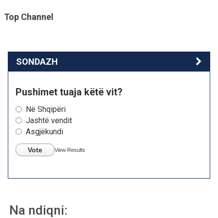
Top Channel
SONDAZH
Pushimet tuaja këtë vit?
Në Shqipëri
Jashtë vendit
Asgjëkundi
Vote
View Results
Na ndiqni: