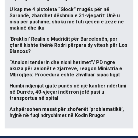
U kap me 4 pistoleta “Glock” rrugës për në
Sarandë, zbardhet dëshmia e 31-vjeçarit: Unë u
nisa për pushime, shoku më futi qesen e zezë në
makinë dhe iku
‘Braktisi’ Realin e Madridit për Barcelonën, por
çfarë kishte thënë Rodri përpara dy vitesh për Los
Blancos?
“Anuloni tenderin dhe nisni hetimet”/ PD ngre
akuza për avionët e zjarreve, reagon Ministria e
Mbrojtjes: Procedura është zhvilluar sipas ligjit
Humbi ndjenjat gjatë punës në një kantier ndërtimi
në Durrës, 40-vjeçari ndërron jetë pasi u
transportua në spital
Ashpërsohen masat për shoferët ‘problematikë’,
hyjnë në fuqi ndryshimet në Kodin Rrugor