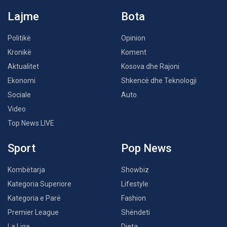
Lajme
Bota
Politikë
Opinion
Kronikë
Koment
Aktualitet
Kosova dhe Rajoni
Ekonomi
Shkencë dhe Teknologji
Sociale
Auto
Video
Top News LIVE
Sport
Pop News
Kombëtarja
Showbiz
Kategoria Superiore
Lifestyle
Kategoria e Parë
Fashion
Premier League
Shëndeti
La Liga
Dieta