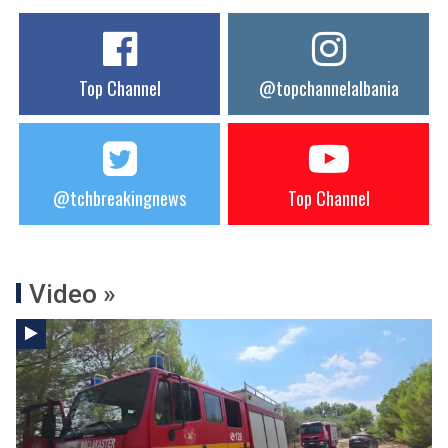
Top Channel
@topchannelalbania
@tchbreakingnews
Top Channel
Video »