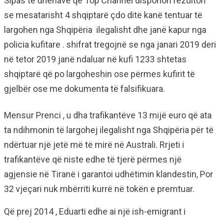
Sipas të dhënave që Top Channel disponon rezulton
se mesatarisht 4 shqiptarë çdo ditë kanë tentuar të
largohen nga Shqipëria ilegalisht dhe janë kapur nga
policia kufitare . shifrat tregojnë se nga janari 2019 deri
në tetor 2019 janë ndaluar në kufi 1233 shtetas
shqiptarë që po largoheshin ose përmes kufirit të
gjelbër ose me dokumenta të falsifikuara.
Mensur Prenci , u dha trafikantëve 13 mijë euro që ata
ta ndihmonin të largohej ilegalisht nga Shqipëria për të
ndërtuar një jetë më të mirë në Australi. Rrjeti i
trafikantëve që niste edhe të tjerë përmes një
agjensie në Tiranë i garantoi udhëtimin klandestin, Por
32 vjeçari nuk mbërriti kurrë në tokën e premtuar.
Që prej 2014 , Eduarti edhe ai një ish-emigrant i