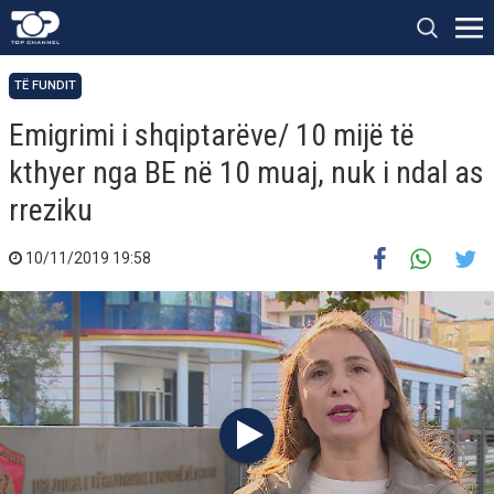
TË FUNDIT
Emigrimi i shqiptarëve/ 10 mijë të
kthyer nga BE në 10 muaj, nuk i ndal as
rreziku
10/11/2019 19:58