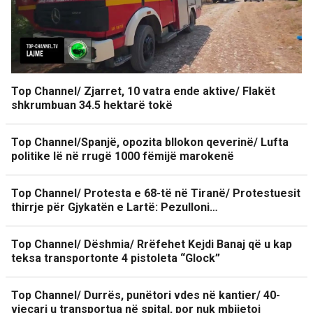
Top Channel/ Zjarret, 10 vatra ende aktive/ Flakët
shkrumbuan 34.5 hektarë tokë
Top Channel/Spanjë, opozita bllokon qeverinë/ Lufta
politike lë në rrugë 1000 fëmijë marokenë
Top Channel/ Protesta e 68-të në Tiranë/ Protestuesit
thirrje për Gjykatën e Lartë: Pezulloni…
Top Channel/ Dëshmia/ Rrëfehet Kejdi Banaj që u kap
teksa transportonte 4 pistoleta “Glock”
Top Channel/ Durrës, punëtori vdes në kantier/ 40-
vjeçari u transportua në spital, por nuk mbijetoi