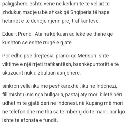
paligjshëm, është vënë në kërkim të të vëllait të
zhdukur, madje u bë shkak që Shqipëria të hape
hetimet e të dënojë njërin prej trafikantëve.
Eduart Prenci: Ata na kërkuan aq lekë se thanë që
kushton se është rrugë e gjatë.
Por edhe pse drejtësia pranoi që Mensuri ishte
viktimë e një rrjeti trafikantësh, bashkëpuntorët e të
akuzuarit nuk u zbuluan asnjëherë.
sinkron vëllai iku me peshkarexhë , iku ne Indonezi,
fillimisht u nis nga bullgaria, pastaj aty mori biletë bëri
udhëtim të gjatë deri në Indonesi, në Kupang më mori
në telefon dhe më tha sa të mbërrij do të marr . por kjo
ishte telefonata e fundit
.