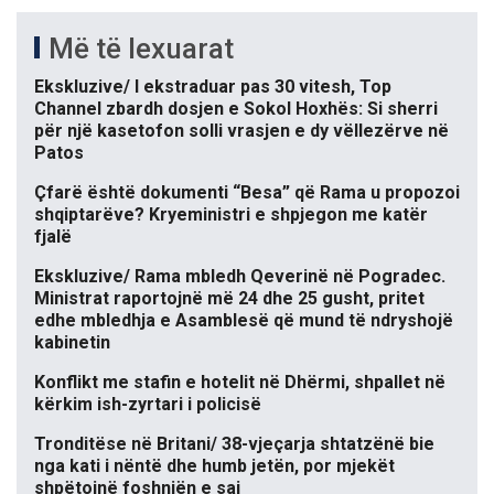
Më të lexuarat
Ekskluzive/ I ekstraduar pas 30 vitesh, Top
Channel zbardh dosjen e Sokol Hoxhës: Si sherri
për një kasetofon solli vrasjen e dy vëllezërve në
Patos
Çfarë është dokumenti “Besa” që Rama u propozoi
shqiptarëve? Kryeministri e shpjegon me katër
fjalë
Ekskluzive/ Rama mbledh Qeverinë në Pogradec.
Ministrat raportojnë më 24 dhe 25 gusht, pritet
edhe mbledhja e Asamblesë që mund të ndryshojë
kabinetin
Konflikt me stafin e hotelit në Dhërmi, shpallet në
kërkim ish-zyrtari i policisë
Tronditëse në Britani/ 38-vjeçarja shtatzënë bie
nga kati i nëntë dhe humb jetën, por mjekët
shpëtojnë foshnjën e saj