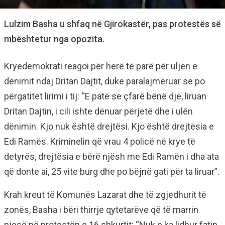
Lulzim Basha u shfaq në Gjirokastër, pas protestës së
mbështetur nga opozita.
Kryedemokrati reagoi për herë të parë për uljen e
dënimit ndaj Dritan Dajtit, duke paralajmëruar se po
përgatitet lirimi i tij: “E patë se çfarë bënë dje, liruan
Dritan Dajtin, i cili ishte dënuar përjetë dhe i ulën
dënimin. Kjo nuk është drejtësi. Kjo është drejtësia e
Edi Ramës. Kriminelin që vrau 4 policë në krye të
detyrës, drejtësia e bërë njësh me Edi Ramën i dha ata
që donte ai, 25 vite burg dhe po bëjnë gati për ta liruar”.
Krah kreut të Komunës Lazarat dhe të zgjedhurit të
zonës, Basha i bëri thirrje qytetarëve që të marrin
pjesë në protestën e 16 shkurtit: “Nuk e ka lidhur fatin