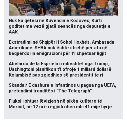
Nuk ka qetësi në Kuvendin e Kosovës, Kurti
goditet me vezë gjatë seancës nga deputetja e
AAK
Ekstradimi në Shqipëri i Sokol Hoxhës, Ambasada
Amerikane: SHBA nuk është strehë për ata që
keqpërdorin emigracioni për t’i shpëtuar ligjit
Abelardo de la Espriela u mbështet nga Trump,
Uashingtoni planifikon t’i ofrojë 1 miliard dollarë
Kolumbisë pas zgjedhjes së presidentit të ri
Skandal/ E dashura e Infantinos u pagua nga UEFA,
pretendimi tronditës i “The Telegraph”
Fluksi i shtuar lëvizjesh në pikën kufitare të
Morinit, në 12 orë regjistrohen mbi 41 mijë hyrje