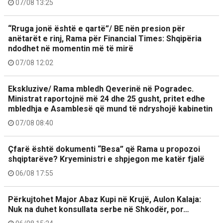
07/08 13:25
“Rruga jonë është e qartë”/ BE nën presion për
anëtarët e rinj, Rama për Financial Times: Shqipëria
ndodhet në momentin më të mirë
07/08 12:02
Ekskluzive/ Rama mbledh Qeverinë në Pogradec.
Ministrat raportojnë më 24 dhe 25 gusht, pritet edhe
mbledhja e Asamblesë që mund të ndryshojë kabinetin
07/08 08:40
Çfarë është dokumenti “Besa” që Rama u propozoi
shqiptarëve? Kryeministri e shpjegon me katër fjalë
06/08 17:55
Përkujtohet Major Abaz Kupi në Krujë, Aulon Kalaja:
Nuk na duhet konsullata serbe në Shkodër, por…