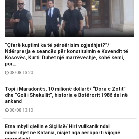
“Çfarë kuptimi ka të përsërisim zgjedhjet?”/
Ndërprerja e seancës për konstituimin e Kuvendit të
Kosovës, Kurti: Duhet një marrëveshje, kohë kemi,
por…
08/08 13:20
Topi i Maradonës, 10 milionë dollarë/ “Dora e Zotit”
dhe “Goli i Shekullit”, historia e Botërorit 1986 del në
ankand
08/08 13:10
Etna mbyll qiellin e Siçilisë/ Hiri vullkanik ndal
mbërritjet në Katania, nisjet nga aeroporti vijojnë
normalisht