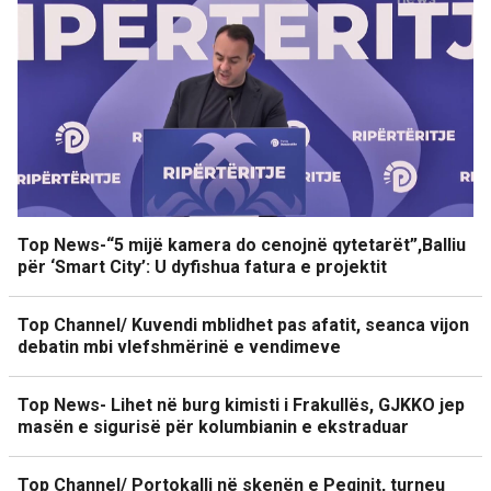
Top News-“5 mijë kamera do cenojnë qytetarët”,Balliu
për ‘Smart City’: U dyfishua fatura e projektit
Top Channel/ Kuvendi mblidhet pas afatit, seanca vijon
debatin mbi vlefshmërinë e vendimeve
Top News- Lihet në burg kimisti i Frakullës, GJKKO jep
masën e sigurisë për kolumbianin e ekstraduar
Top Channel/ Portokalli në skenën e Peqinit, turneu