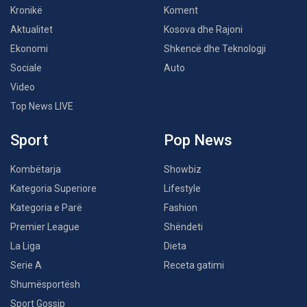
Kronikë
Koment
Aktualitet
Kosova dhe Rajoni
Ekonomi
Shkencë dhe Teknologji
Sociale
Auto
Video
Top News LIVE
Sport
Pop News
Kombëtarja
Showbiz
Kategoria Superiore
Lifestyle
Kategoria e Parë
Fashion
Premier League
Shëndeti
La Liga
Dieta
Serie A
Receta gatimi
Shumësportësh
Sport Gossip