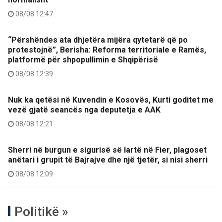
08/08 12:47
“Përshëndes ata dhjetëra mijëra qytetarë që po
protestojnë”, Berisha: Reforma territoriale e Ramës,
platformë për shpopullimin e Shqipërisë
08/08 12:39
Nuk ka qetësi në Kuvendin e Kosovës, Kurti goditet me
vezë gjatë seancës nga deputetja e AAK
08/08 12:21
Sherri në burgun e sigurisë së lartë në Fier, plagoset
anëtari i grupit të Bajrajve dhe një tjetër, si nisi sherri
08/08 12:09
Politikë »