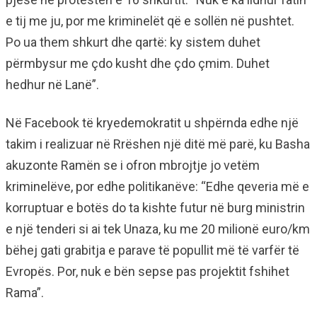
e tij me ju, por me kriminelët që e sollën në pushtet.
Po ua them shkurt dhe qartë: ky sistem duhet
përmbysur me çdo kusht dhe çdo çmim. Duhet
hedhur në Lanë”.
Në Facebook të kryedemokratit u shpërnda edhe një
takim i realizuar në Rrëshen një ditë më parë, ku Basha
akuzonte Ramën se i ofron mbrojtje jo vetëm
kriminelëve, por edhe politikanëve: “Edhe qeveria më e
korruptuar e botës do ta kishte futur në burg ministrin
e një tenderi si ai tek Unaza, ku me 20 milionë euro/km
bëhej gati grabitja e parave të popullit më të varfër të
Evropës. Por, nuk e bën sepse pas projektit fshihet
Rama”.