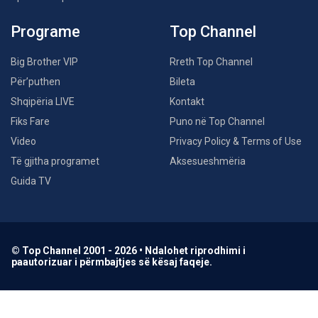
Programe
Top Channel
Big Brother VIP
Rreth Top Channel
Për’puthen
Bileta
Shqipëria LIVE
Kontakt
Fiks Fare
Puno në Top Channel
Video
Privacy Policy & Terms of Use
Të gjitha programet
Aksesueshmëria
Guida TV
© Top Channel 2001 - 2026 • Ndalohet riprodhimi i
paautorizuar i përmbajtjes së kësaj faqeje.