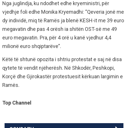
Nga juglindja, ku ndodhet edhe kryeministri, për
vjedhje foli edhe Monika Kryemadhi: “Qeveria jonë me
dy individë, miq të Ramës ja blenë KESH-it me 39 euro
megavatin dhe pas 4 orësh ia shitën OST-së me 49
euro megavatin. Pra, për 4 orë u kanë vjedhur 4,4
milionë euro shqiptarëve”.
Këtë të shtunë opozita i shtriu protestat e saj në disa
qytete të vendit njëherësh. Në Shkodër, Peshkopi,
Korçë dhe Gjirokastër protestuesit kërkuan largimin e
Ramës.
Top Channel