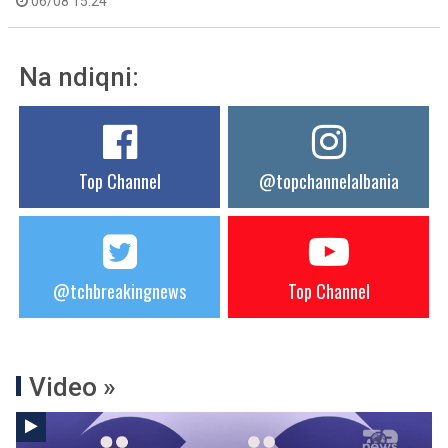
06/08 15:24
Na ndiqni:
Top Channel
@topchannelalbania
@tchbreakingnews
Top Channel
Video »