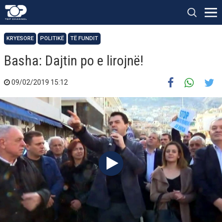
KRYESORE
POLITIKË
TË FUNDIT
Basha: Dajtin po e lirojnë!
09/02/2019 15:12