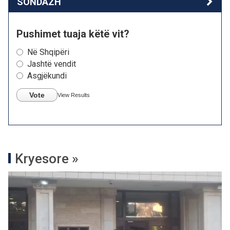
SONDAZH
Pushimet tuaja këtë vit?
Në Shqipëri
Jashtë vendit
Asgjëkundi
Vote
View Results
Kryesore »