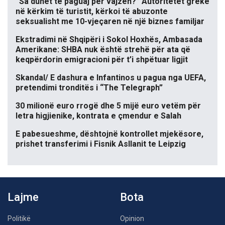
“Sa duhet të paguaj për vajzën?” Autoritetet greke
në kërkim të turistit, kërkoi të abuzonte
seksualisht me 10-vjeçaren në një biznes familjar
Ekstradimi në Shqipëri i Sokol Hoxhës, Ambasada
Amerikane: SHBA nuk është strehë për ata që
keqpërdorin emigracioni për t’i shpëtuar ligjit
Skandal/ E dashura e Infantinos u pagua nga UEFA,
pretendimi tronditës i “The Telegraph”
30 milionë euro rrogë dhe 5 mijë euro vetëm për
letra higjienike, kontrata e çmendur e Salah
E pabesueshme, dështojnë kontrollet mjekësore,
prishet transferimi i Fisnik Asllanit te Leipzig
Lajme
Bota
Politikë
Opinion