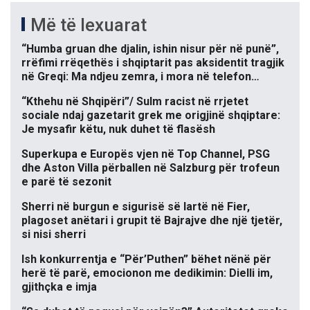
Më të lexuarat
“Humba gruan dhe djalin, ishin nisur për në punë”,
rrëfimi rrëqethës i shqiptarit pas aksidentit tragjik
në Greqi: Ma ndjeu zemra, i mora në telefon…
“Kthehu në Shqipëri”/ Sulm racist në rrjetet
sociale ndaj gazetarit grek me origjinë shqiptare:
Je mysafir këtu, nuk duhet të flasësh
Superkupa e Europës vjen në Top Channel, PSG
dhe Aston Villa përballen në Salzburg për trofeun
e parë të sezonit
Sherri në burgun e sigurisë së lartë në Fier,
plagoset anëtari i grupit të Bajrajve dhe një tjetër,
si nisi sherri
Ish konkurrentja e “Për’Puthen” bëhet nënë për
herë të parë, emocionon me dedikimin: Dielli im,
gjithçka e imja