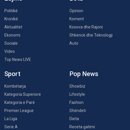
Politikë
Opinion
Kronikë
Koment
Aktualitet
Kosova dhe Rajoni
Ekonomi
Shkencë dhe Teknologji
Sociale
Auto
Video
Top News LIVE
Sport
Pop News
Kombëtarja
Showbiz
Kategoria Superiore
Lifestyle
Kategoria e Parë
Fashion
Premier League
Shëndeti
La Liga
Dieta
Serie A
Receta gatimi