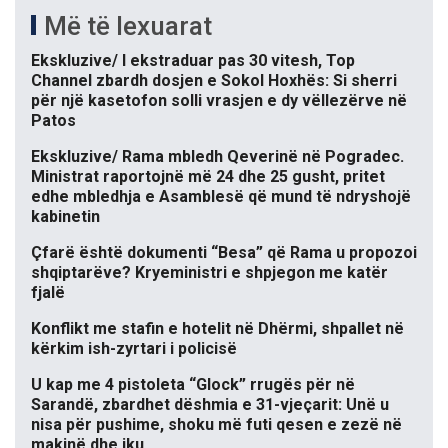
Më të lexuarat
Ekskluzive/ I ekstraduar pas 30 vitesh, Top
Channel zbardh dosjen e Sokol Hoxhës: Si sherri
për një kasetofon solli vrasjen e dy vëllezërve në
Patos
Ekskluzive/ Rama mbledh Qeverinë në Pogradec.
Ministrat raportojnë më 24 dhe 25 gusht, pritet
edhe mbledhja e Asamblesë që mund të ndryshojë
kabinetin
Çfarë është dokumenti “Besa” që Rama u propozoi
shqiptarëve? Kryeministri e shpjegon me katër
fjalë
Konflikt me stafin e hotelit në Dhërmi, shpallet në
kërkim ish-zyrtari i policisë
U kap me 4 pistoleta “Glock” rrugës për në
Sarandë, zbardhet dëshmia e 31-vjeçarit: Unë u
nisa për pushime, shoku më futi qesen e zezë në
makinë dhe iku