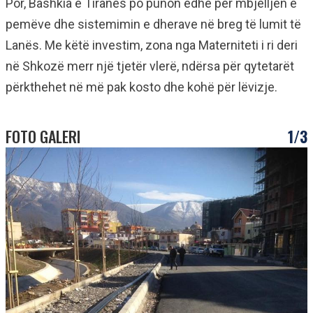
Por, Bashkia e Tiranës po punon edhe për mbjelljen e
pemëve dhe sistemimin e dherave në breg të lumit të
Lanës. Me këtë investim, zona nga Materniteti i ri deri
në Shkozë merr një tjetër vlerë, ndërsa për qytetarët
përkthehet në më pak kosto dhe kohë për lëvizje.
FOTO GALERI
1/3