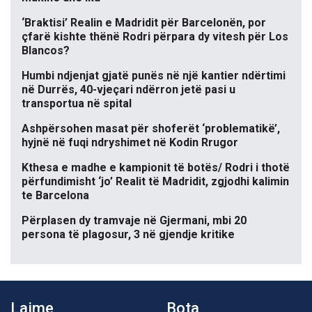
‘Braktisi’ Realin e Madridit për Barcelonën, por
çfarë kishte thënë Rodri përpara dy vitesh për Los
Blancos?
Humbi ndjenjat gjatë punës në një kantier ndërtimi
në Durrës, 40-vjeçari ndërron jetë pasi u
transportua në spital
Ashpërsohen masat për shoferët ‘problematikë’,
hyjnë në fuqi ndryshimet në Kodin Rrugor
Kthesa e madhe e kampionit të botës/ Rodri i thotë
përfundimisht ‘jo’ Realit të Madridit, zgjodhi kalimin
te Barcelona
Përplasen dy tramvaje në Gjermani, mbi 20
persona të plagosur, 3 në gjendje kritike
Lajme
Bota