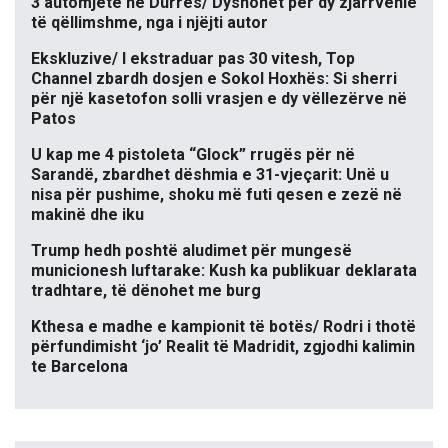
3 automjete në Durrës/ Dyshohet për dy zjarrvënie
të qëllimshme, nga i njëjti autor
Ekskluzive/ I ekstraduar pas 30 vitesh, Top
Channel zbardh dosjen e Sokol Hoxhës: Si sherri
për një kasetofon solli vrasjen e dy vëllezërve në
Patos
U kap me 4 pistoleta “Glock” rrugës për në
Sarandë, zbardhet dëshmia e 31-vjeçarit: Unë u
nisa për pushime, shoku më futi qesen e zezë në
makinë dhe iku
Trump hedh poshtë aludimet për mungesë
municionesh luftarake: Kush ka publikuar deklarata
tradhtare, të dënohet me burg
Kthesa e madhe e kampionit të botës/ Rodri i thotë
përfundimisht ‘jo’ Realit të Madridit, zgjodhi kalimin
te Barcelona