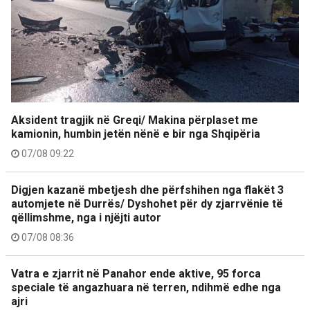
Aksident tragjik në Greqi/ Makina përplaset me
kamionin, humbin jetën nënë e bir nga Shqipëria
07/08 09:22
Digjen kazanë mbetjesh dhe përfshihen nga flakët 3
automjete në Durrës/ Dyshohet për dy zjarrvënie të
qëllimshme, nga i njëjti autor
07/08 08:36
Vatra e zjarrit në Panahor ende aktive, 95 forca
speciale të angazhuara në terren, ndihmë edhe nga
ajri