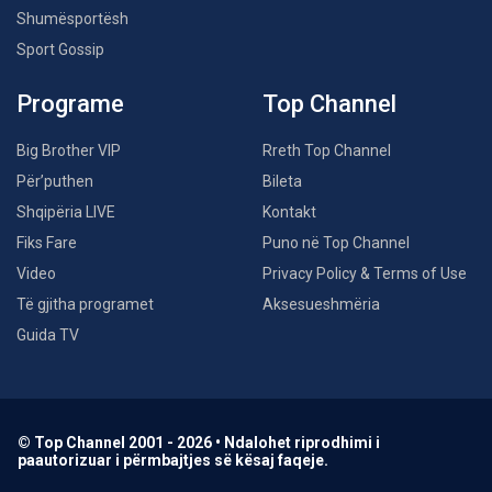
Shumësportësh
Sport Gossip
Programe
Top Channel
Big Brother VIP
Rreth Top Channel
Për’puthen
Bileta
Shqipëria LIVE
Kontakt
Fiks Fare
Puno në Top Channel
Video
Privacy Policy & Terms of Use
Të gjitha programet
Aksesueshmëria
Guida TV
© Top Channel 2001 - 2026 • Ndalohet riprodhimi i
paautorizuar i përmbajtjes së kësaj faqeje.