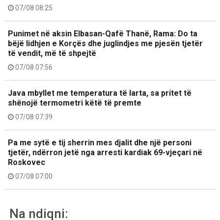
07/08 08:25
Punimet në aksin Elbasan-Qafë Thanë, Rama: Do ta
bëjë lidhjen e Korçës dhe juglindjes me pjesën tjetër
të vendit, më të shpejtë
07/08 07:56
Java mbyllet me temperatura të larta, sa pritet të
shënojë termometri këtë të premte
07/08 07:39
Pa me sytë e tij sherrin mes djalit dhe një personi
tjetër, ndërron jetë nga arresti kardiak 69-vjeçari në
Roskovec
07/08 07:00
Na ndiqni: