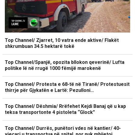
Top Channel/ Zjarret, 10 vatra ende aktive/ Flakët
shkrumbuan 34.5 hektarë tokë
Top Channel/Spanjë, opozita bllokon qeverinë/ Lufta
politike lë në rrugë 1000 fëmijë marokenë
Top Channel/ Protesta e 68-të në Tiranë/ Protestuesit
thirrje për Gjykatën e Lartë: Pezulloni…
Top Channel/ Dëshmia/ Rrëfehet Kejdi Banaj që u kap
teksa transportonte 4 pistoleta “Glock”
Top Channel/ Durrës, punëtori vdes në kantier/ 40-
vjeçari u transportua në spital, por nuk mbijetoi