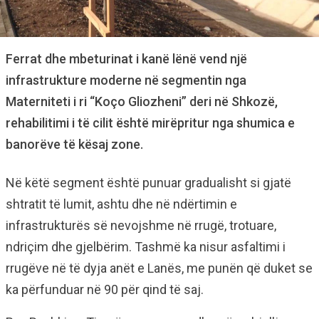
Ferrat dhe mbeturinat i kanë lënë vend një
infrastrukture moderne në segmentin nga
Materniteti i ri “Koço Gliozheni” deri në Shkozë,
rehabilitimi i të cilit është mirëpritur nga shumica e
banorëve të kësaj zone.
Në këtë segment është punuar gradualisht si gjatë
shtratit të lumit, ashtu dhe në ndërtimin e
infrastrukturës së nevojshme në rrugë, trotuare,
ndriçim dhe gjelbërim. Tashmë ka nisur asfaltimi i
rrugëve në të dyja anët e Lanës, me punën që duket se
ka përfunduar në 90 për qind të saj.