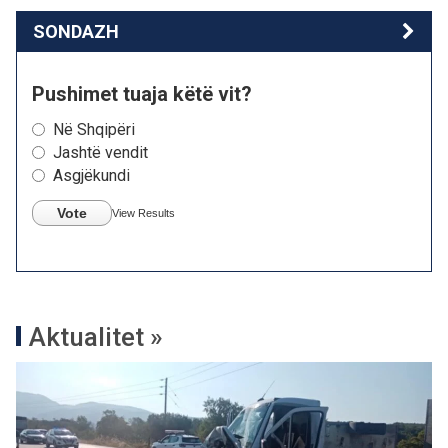
SONDAZH
Pushimet tuaja këtë vit?
Në Shqipëri
Jashtë vendit
Asgjëkundi
Vote
View Results
Aktualitet »