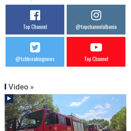
Top Channel
@topchannelalbania
@tchbreakingnews
Top Channel
Video »