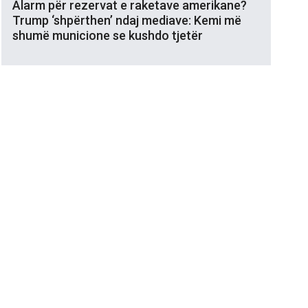
Alarm për rezervat e raketave amerikane?
Trump ‘shpërthen’ ndaj mediave: Kemi më
shumë municione se kushdo tjetër