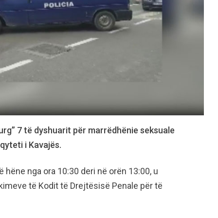
burg” 7 të dyshuarit për marrëdhënie seksuale
qyteti i Kavajës.
të hëne nga ora 10:30 deri në orën 13:00, u
imeve të Kodit të Drejtësisë Penale për të