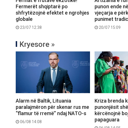
Fermat e frutave ekzotike!
Artizania e fun
Fermerët shqiptarë po
punon ende në
shfrytëzojnë efektet e ngrohjes
vjeçarja e për
globale
punimet tradic
23/07 12:38
20/07 15:09
Kryesore »
Alarm në Baltik, Lituania
Kriza brenda k
paralajmëron për skenar rus me
punonjësit sh
“flamur të rremë” ndaj NATO-s
kërcënojnë boj
papaguara
06/08 14:08