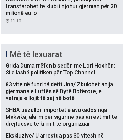
transferohet te klubi i njohur gjerman për 30
milionë euro
11:10
Më të lexuarat
Grida Duma rrëfen bisedën me Lori Hoxhën:
Si e lashë politikën për Top Channel
83 vite në fund të detit Jon/ Zbulohet anija
gjermane e Luftës së Dytë Botërore, e
vetmja e llojit të saj në botë
SHBA pezullon importet e avokados nga
Meksika, alarm për sigurinë pas arrestimit të
drejtuesve të krimit të organizuar
Ekskluzive/ U arrestua pas 30 vitesh në