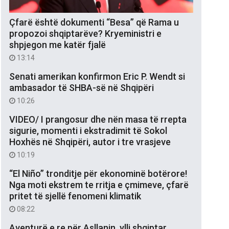
Çfarë është dokumenti “Besa” që Rama u
propozoi shqiptarëve? Kryeministri e
shpjegon me katër fjalë
13:14
Senati amerikan konfirmon Eric P. Wendt si
ambasador të SHBA-së në Shqipëri
10:26
VIDEO/ I prangosur dhe nën masa të rrepta
sigurie, momenti i ekstradimit të Sokol
Hoxhës në Shqipëri, autor i tre vrasjeve
10:19
“El Niño” tronditje për ekonominë botërore!
Nga moti ekstrem te rritja e çmimeve, çfarë
pritet të sjellë fenomeni klimatik
08:22
Aventurë e re për Asllanin, ylli shqiptar