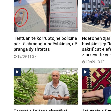
Tentuan të korruptojnë policinë
Nderohen zjarr
për të shmangur ndëshkimin, në
bashkia i jep “
pranga dy shtetas
sakrificat e ef
zjarreve të ve
15/09 11:27
10/09 13:13