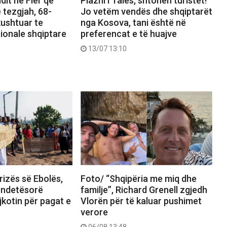
dit në Fier që
Plazhi i Tales, shtohen turistët!
 tezgjah, 68-
Jo vetëm vendës dhe shqiptarët
kushtuar te
nga Kosova, tani është në
ionale shqiptare
preferencat e të huajve
13/07 13:10
rizës së Ebolës,
Foto/ “Shqipëria me miq dhe
ëndetësorë
familje”, Richard Grenell zgjedh
kotin për pagat e
Vlorën për të kaluar pushimet
verore