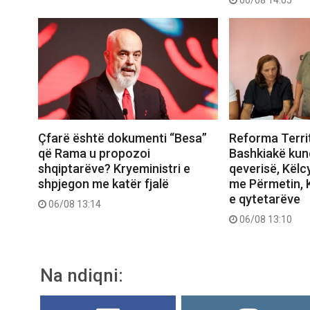
06/08 14:05
Çfarë është dokumenti “Besa”
Reforma Territ
që Rama u propozoi
Bashkiakë kund
shqiptarëve? Kryeministri e
qeverisë, Këlc
shpjegon me katër fjalë
me Përmetin, K
e qytetarëve
06/08 13:14
06/08 13:10
Na ndiqni: