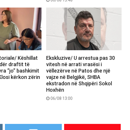
06/08 13:48
oriale/ Këshillat
Ekskluzive/ U arrestua pas 30
ër draftit të
vitesh në arrati vrasësi i
yra “jo” bashkimit
vëllezërve në Patos dhe një
losi kërkon zërin
vajze në Belgjikë, SHBA
ekstradon në Shqipëri Sokol
Hoxhën
06/08 13:00