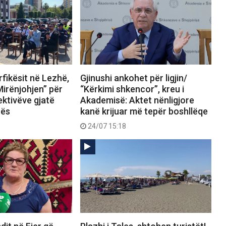
fikësit në Lezhë,
Gjinushi ankohet për ligjin/
Mirënjohjen” për
“Kërkimi shkencor”, kreu i
ektivëve gjatë
Akademisë: Aktet nënligjore
rës
kanë krijuar më tepër boshllëqe
24/07 15:18