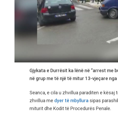
Gjykata e Durrësit ka lënë në “arrest me 
në grup me të një të mitur 13-vjeçare nga 
Seanca, e cila u zhvillua paraditen e kësaj 
zhvillua me
dyer të mbyllura
sipas parashik
miturit dhe Kodit të Procedurës Penale.