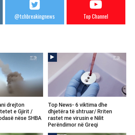
@tchbreakingnews
Top Channel
ni drejton
Top News- 6 viktima dhe
etet e Gjirit /
dhjetëra të shtruar/ Rriten
godasë nëse SHBA
rastet me virusin e Nilit
Perëndimor në Greqi