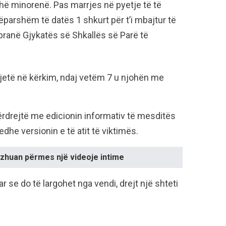
ithë minorenë. Pas marrjes në pyetje të të
ëparshëm të datës 1 shkurt për t’i mbajtur të
 pranë Gjykatës së Shkallës së Parë të
ë jetë në kërkim, ndaj vetëm 7 u njohën me
tpërdrejtë me edicionin informativ të mesditës
edhe versionin e të atit të viktimës.
azhuan përmes një videoje intime
ar se do të largohet nga vendi, drejt një shteti