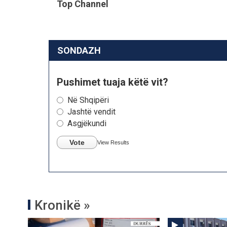
Top Channel
SONDAZH
Pushimet tuaja këtë vit?
Në Shqipëri
Jashtë vendit
Asgjëkundi
Vote
View Results
Kronikë »