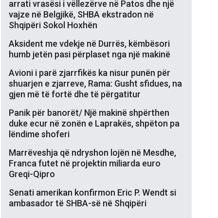
arrati vrasësi i vëllezërve në Patos dhe një
vajze në Belgjikë, SHBA ekstradon në
Shqipëri Sokol Hoxhën
Aksident me vdekje në Durrës, këmbësori
humb jetën pasi përplaset nga një makinë
Avioni i parë zjarrfikës ka nisur punën për
shuarjen e zjarreve, Rama: Gusht sfidues, na
gjen më të fortë dhe të përgatitur
Panik për banorët/ Një makinë shpërthen
duke ecur në zonën e Laprakës, shpëton pa
lëndime shoferi
Marrëveshja që ndryshon lojën në Mesdhe,
Franca futet në projektin miliarda euro
Greqi-Qipro
Senati amerikan konfirmon Eric P. Wendt si
ambasador të SHBA-së në Shqipëri