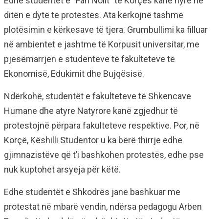
Edhe studentët e “Fan Nolit” të Korçës kanë hyrë në
ditën e dytë të protestës. Ata kërkojnë tashmë
plotësimin e kërkesave të tjera. Grumbullimi ka filluar
në ambientet e jashtme të Korpusit universitar, me
pjesëmarrjen e studentëve të fakulteteve të
Ekonomisë, Edukimit dhe Bujqësisë.
Ndërkohë, studentët e fakulteteve të Shkencave
Humane dhe atyre Natyrore kanë zgjedhur të
protestojnë përpara fakulteteve respektive. Por, në
Korçë, Këshilli Studentor u ka bërë thirrje edhe
gjimnazistëve që t’i bashkohen protestës, edhe pse
nuk kuptohet arsyeja për këtë.
Edhe studentët e Shkodrës janë bashkuar me
protestat në mbarë vendin, ndërsa pedagogu Arben