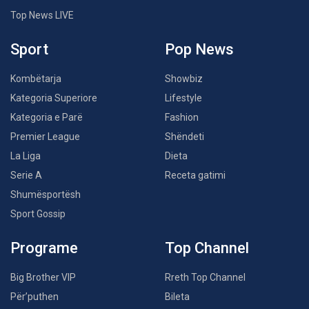
Top News LIVE
Sport
Pop News
Kombëtarja
Showbiz
Kategoria Superiore
Lifestyle
Kategoria e Parë
Fashion
Premier League
Shëndeti
La Liga
Dieta
Serie A
Receta gatimi
Shumësportësh
Sport Gossip
Programe
Top Channel
Big Brother VIP
Rreth Top Channel
Për’puthen
Bileta