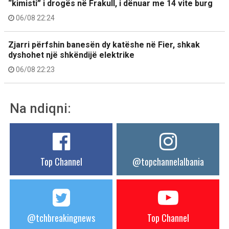
“kimisti” i drogës në Frakull, i dënuar me 14 vite burg
06/08 22:24
Zjarri përfshin banesën dy katëshe në Fier, shkak
dyshohet një shkëndijë elektrike
06/08 22:23
Na ndiqni:
Top Channel
@topchannelalbania
@tchbreakingnews
Top Channel