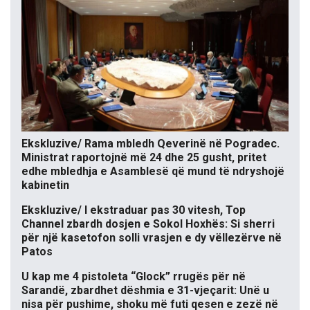
Ekskluzive/ Rama mbledh Qeverinë në Pogradec.
Ministrat raportojnë më 24 dhe 25 gusht, pritet
edhe mbledhja e Asamblesë që mund të ndryshojë
kabinetin
Ekskluzive/ I ekstraduar pas 30 vitesh, Top
Channel zbardh dosjen e Sokol Hoxhës: Si sherri
për një kasetofon solli vrasjen e dy vëllezërve në
Patos
U kap me 4 pistoleta “Glock” rrugës për në
Sarandë, zbardhet dëshmia e 31-vjeçarit: Unë u
nisa për pushime, shoku më futi qesen e zezë në