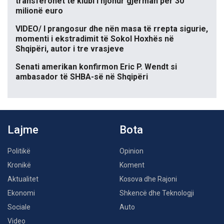
transferohet te klubi i njohur gjerman për 30
milionë euro
VIDEO/ I prangosur dhe nën masa të rrepta sigurie,
momenti i ekstradimit të Sokol Hoxhës në
Shqipëri, autor i tre vrasjeve
Senati amerikan konfirmon Eric P. Wendt si
ambasador të SHBA-së në Shqipëri
Lajme
Bota
Politikë
Opinion
Kronikë
Koment
Aktualitet
Kosova dhe Rajoni
Ekonomi
Shkencë dhe Teknologji
Sociale
Auto
Video