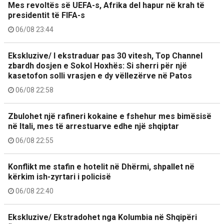
Mes revoltës së UEFA-s, Afrika del hapur në krah të
presidentit të FIFA-s
06/08 23:44
Ekskluzive/ I ekstraduar pas 30 vitesh, Top Channel
zbardh dosjen e Sokol Hoxhës: Si sherri për një
kasetofon solli vrasjen e dy vëllezërve në Patos
06/08 22:58
Zbulohet një rafineri kokaine e fshehur mes bimësisë
në Itali, mes të arrestuarve edhe një shqiptar
06/08 22:55
Konflikt me stafin e hotelit në Dhërmi, shpallet në
kërkim ish-zyrtari i policisë
06/08 22:40
Ekskluzive/ Ekstradohet nga Kolumbia në Shqipëri