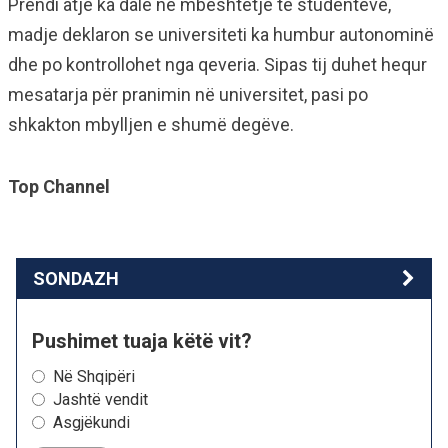
Prendi atje ka dalë në mbështetje të studentëve,
madje deklaron se universiteti ka humbur autonominë
dhe po kontrollohet nga qeveria. Sipas tij duhet hequr
mesatarja për pranimin në universitet, pasi po
shkakton mbylljen e shumë degëve.
Top Channel
SONDAZH
Pushimet tuaja këtë vit?
Në Shqipëri
Jashtë vendit
Asgjëkundi