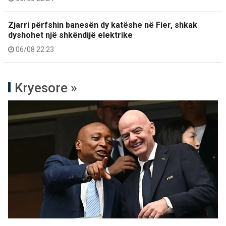
Zjarri përfshin banesën dy katëshe në Fier, shkak
dyshohet një shkëndijë elektrike
06/08 22:23
Kryesore »