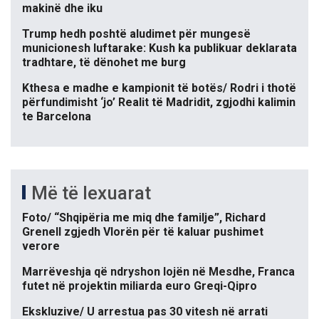
makinë dhe iku
Trump hedh poshtë aludimet për mungesë
municionesh luftarake: Kush ka publikuar deklarata
tradhtare, të dënohet me burg
Kthesa e madhe e kampionit të botës/ Rodri i thotë
përfundimisht ‘jo’ Realit të Madridit, zgjodhi kalimin
te Barcelona
Më të lexuarat
Foto/ “Shqipëria me miq dhe familje”, Richard
Grenell zgjedh Vlorën për të kaluar pushimet
verore
Marrëveshja që ndryshon lojën në Mesdhe, Franca
futet në projektin miliarda euro Greqi-Qipro
Ekskluzive/ U arrestua pas 30 vitesh në arrati