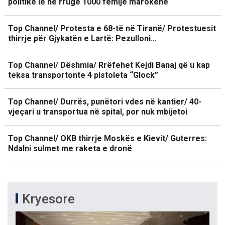
politike lë në rrugë 1000 fëmijë marokenë
Top Channel/ Protesta e 68-të në Tiranë/ Protestuesit
thirrje për Gjykatën e Lartë: Pezulloni…
Top Channel/ Dëshmia/ Rrëfehet Kejdi Banaj që u kap
teksa transportonte 4 pistoleta “Glock”
Top Channel/ Durrës, punëtori vdes në kantier/ 40-
vjeçari u transportua në spital, por nuk mbijetoi
Top Channel/ OKB thirrje Moskës e Kievit/ Guterres:
Ndalni sulmet me raketa e dronë
Kryesore