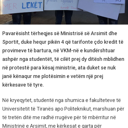
Pavarësisht tërheqjes së Ministrisë së Arsimit dhe
Sportit, duke hequr pikën 4 që tarifonte çdo kredit të
provimeve të bartura, në VKM-në e kundërshtuar
ashpër nga studentët, të cilët prej dy ditësh mblidhen
në protestë para kësaj ministrie, ata duket se nuk
janë kënaqur me plotësimin e vetëm një prej
kërkesave të tyre.
Në kryeqytet, studentë nga shumica e fakulteteve të
Universitetit të Tiranës apo Politeknikut, marshuan për
të tretën ditë me radhë rrugëve për të mbërritur në
Ministrinë e Arsimit, me kërkesat e qarta për