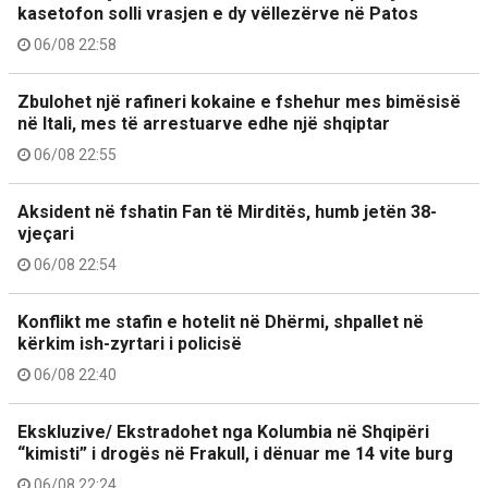
kasetofon solli vrasjen e dy vëllezërve në Patos
06/08 22:58
Zbulohet një rafineri kokaine e fshehur mes bimësisë
në Itali, mes të arrestuarve edhe një shqiptar
06/08 22:55
Aksident në fshatin Fan të Mirditës, humb jetën 38-
vjeçari
06/08 22:54
Konflikt me stafin e hotelit në Dhërmi, shpallet në
kërkim ish-zyrtari i policisë
06/08 22:40
Ekskluzive/ Ekstradohet nga Kolumbia në Shqipëri
“kimisti” i drogës në Frakull, i dënuar me 14 vite burg
06/08 22:24