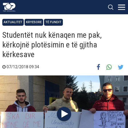
AKTUALITET
KRYESORE
TË FUNDIT
Studentët nuk kënaqen me pak,
kërkojnë plotësimin e të gjitha
kërkesave
07/12/2018 09:34