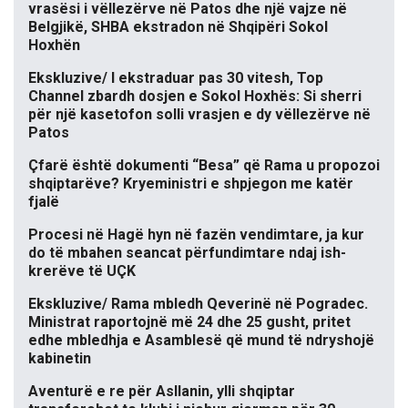
vrasësi i vëllezërve në Patos dhe një vajze në
Belgjikë, SHBA ekstradon në Shqipëri Sokol
Hoxhën
Ekskluzive/ I ekstraduar pas 30 vitesh, Top
Channel zbardh dosjen e Sokol Hoxhës: Si sherri
për një kasetofon solli vrasjen e dy vëllezërve në
Patos
Çfarë është dokumenti “Besa” që Rama u propozoi
shqiptarëve? Kryeministri e shpjegon me katër
fjalë
Procesi në Hagë hyn në fazën vendimtare, ja kur
do të mbahen seancat përfundimtare ndaj ish-
krerëve të UÇK
Ekskluzive/ Rama mbledh Qeverinë në Pogradec.
Ministrat raportojnë më 24 dhe 25 gusht, pritet
edhe mbledhja e Asamblesë që mund të ndryshojë
kabinetin
Aventurë e re për Asllanin, ylli shqiptar