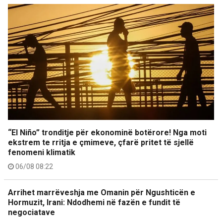
“El Niño” tronditje për ekonominë botërore! Nga moti
ekstrem te rritja e çmimeve, çfarë pritet të sjellë
fenomeni klimatik
06/08 08:22
Arrihet marrëveshja me Omanin për Ngushticën e
Hormuzit, Irani: Ndodhemi në fazën e fundit të
negociatave