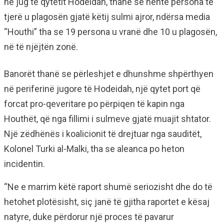
në jug të qytetit Hodeidah, thanë se nëntë persona të
tjerë u plagosën gjatë këtij sulmi ajror, ndërsa media
“Houthi” tha se 19 persona u vranë dhe 10 u plagosën,
në të njëjtën zonë.
Banorët thanë se përleshjet e dhunshme shpërthyen
në periferinë jugore të Hodeidah, një qytet port që
forcat pro-qeveritare po përpiqen të kapin nga
Houthët, që nga fillimi i sulmeve gjatë muajit shtator.
Një zëdhënës i koalicionit të drejtuar nga sauditët,
Kolonel Turki al-Malki, tha se aleanca po heton
incidentin.
“Ne e marrim këtë raport shumë seriozisht dhe do të
hetohet plotësisht, siç janë të gjitha raportet e kësaj
natyre, duke përdorur një proces të pavarur