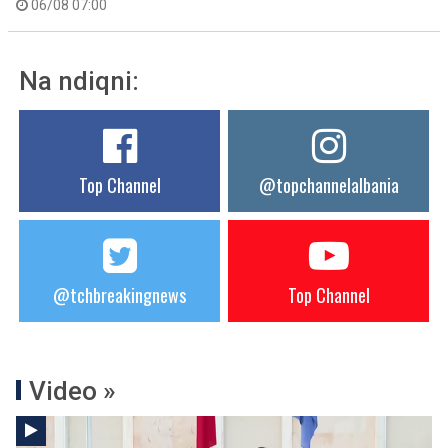
06/08 07:00
Na ndiqni:
Top Channel
@topchannelalbania
@tchbreakingnews
Top Channel
Video »