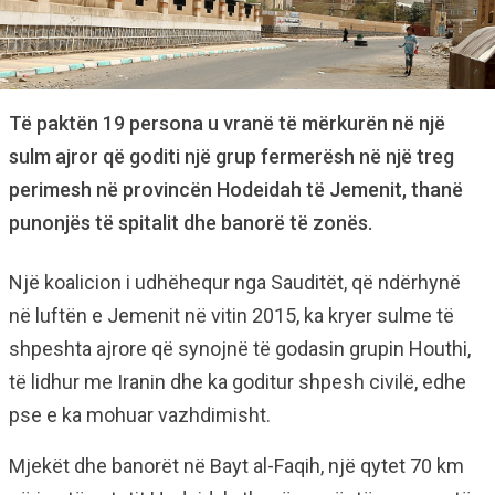
Të paktën 19 persona u vranë të mërkurën në një
sulm ajror që goditi një grup fermerësh në një treg
perimesh në provincën Hodeidah të Jemenit, thanë
punonjës të spitalit dhe banorë të zonës.
Një koalicion i udhëhequr nga Sauditët, që ndërhynë
në luftën e Jemenit në vitin 2015, ka kryer sulme të
shpeshta ajrore që synojnë të godasin grupin Houthi,
të lidhur me Iranin dhe ka goditur shpesh civilë, edhe
pse e ka mohuar vazhdimisht.
Mjekët dhe banorët në Bayt al-Faqih, një qytet 70 km