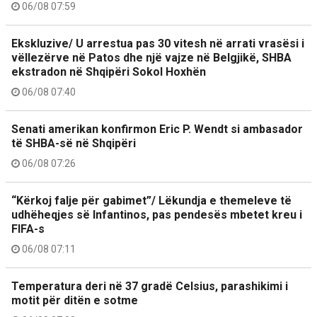
06/08 07:59
Ekskluzive/ U arrestua pas 30 vitesh në arrati vrasësi i
vëllezërve në Patos dhe një vajze në Belgjikë, SHBA
ekstradon në Shqipëri Sokol Hoxhën
06/08 07:40
Senati amerikan konfirmon Eric P. Wendt si ambasador
të SHBA-së në Shqipëri
06/08 07:26
“Kërkoj falje për gabimet”/ Lëkundja e themeleve të
udhëheqjes së Infantinos, pas pendesës mbetet kreu i
FIFA-s
06/08 07:11
Temperatura deri në 37 gradë Celsius, parashikimi i
motit për ditën e sotme