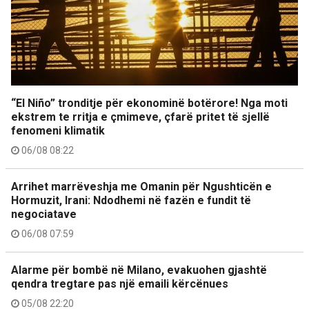
“El Niño” tronditje për ekonominë botërore! Nga moti
ekstrem te rritja e çmimeve, çfarë pritet të sjellë
fenomeni klimatik
06/08 08:22
Arrihet marrëveshja me Omanin për Ngushticën e
Hormuzit, Irani: Ndodhemi në fazën e fundit të
negociatave
06/08 07:59
Alarme për bombë në Milano, evakuohen gjashtë
qendra tregtare pas një emaili kërcënues
05/08 22:20