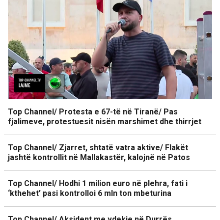
Top Channel/ Protesta e 67-të në Tiranë/ Pas
fjalimeve, protestuesit nisën marshimet dhe thirrjet
Top Channel/ Zjarret, shtatë vatra aktive/ Flakët
jashtë kontrollit në Mallakastër, kalojnë në Patos
Top Channel/ Hodhi 1 milion euro në plehra, fati i
‘kthehet’ pasi kontrolloi 6 mln ton mbeturina
Top Channel/ Aksident me vdekje në Durrës,