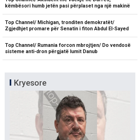
këmbësori humb jetën pasi përplaset nga një makinë
Top Channel/ Michigan, tronditen demokratët/
Zgjedhjet promare për Senatin i fiton Abdul El-Sayed
Top Channel/ Rumania forcon mbrojtjen/ Do vendosë
sisteme anti-dron përgjatë lumit Danub
Kryesore