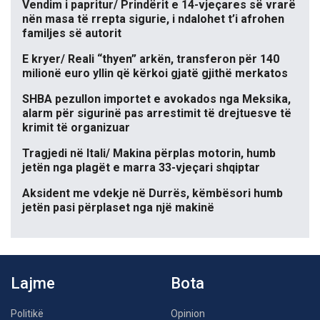
Vendim i papritur/ Prindërit e 14-vjeçares së vrarë
nën masa të rrepta sigurie, i ndalohet t’i afrohen
familjes së autorit
E kryer/ Reali “thyen” arkën, transferon për 140
milionë euro yllin që kërkoi gjatë gjithë merkatos
SHBA pezullon importet e avokados nga Meksika,
alarm për sigurinë pas arrestimit të drejtuesve të
krimit të organizuar
Tragjedi në Itali/ Makina përplas motorin, humb
jetën nga plagët e marra 33-vjeçari shqiptar
Aksident me vdekje në Durrës, këmbësori humb
jetën pasi përplaset nga një makinë
Lajme
Bota
Politikë
Opinion