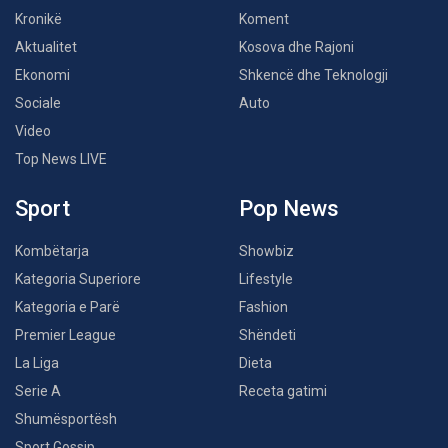
Kronikë
Koment
Aktualitet
Kosova dhe Rajoni
Ekonomi
Shkencë dhe Teknologji
Sociale
Auto
Video
Top News LIVE
Sport
Pop News
Kombëtarja
Showbiz
Kategoria Superiore
Lifestyle
Kategoria e Parë
Fashion
Premier League
Shëndeti
La Liga
Dieta
Serie A
Receta gatimi
Shumësportësh
Sport Gossip