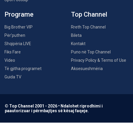
Programe
Top Channel
Big Brother VIP
Rreth Top Channel
Për’puthen
Bileta
Shqipëria LIVE
Kontakt
Fiks Fare
Puno në Top Channel
Video
Privacy Policy & Terms of Use
Të gjitha programet
Aksesueshmëria
Guida TV
© Top Channel 2001 - 2026 • Ndalohet riprodhimi i
paautorizuar i përmbajtjes së kësaj faqeje.