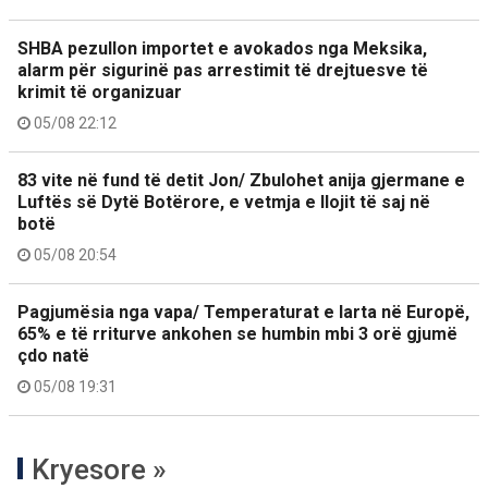
SHBA pezullon importet e avokados nga Meksika,
alarm për sigurinë pas arrestimit të drejtuesve të
krimit të organizuar
05/08 22:12
83 vite në fund të detit Jon/ Zbulohet anija gjermane e
Luftës së Dytë Botërore, e vetmja e llojit të saj në
botë
05/08 20:54
Pagjumësia nga vapa/ Temperaturat e larta në Europë,
65% e të rriturve ankohen se humbin mbi 3 orë gjumë
çdo natë
05/08 19:31
Kryesore »