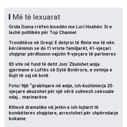
Më të lexuarat
Grida Duma rrëfen bisedën me Lori Hoxhën: Si e
lashë politikën për Top Channel
Tronditëse në Greqi/ E detyroi të flinte me të nën
kërcënimin se do t’i vriste familjarët, 41-vjeçari
shqiptar përdhunon vajzën 9-vjeçare të partneres
83 vite në fund të detit Jon/ Zbulohet anija
gjermane e Luftës së Dytë Botërore, e vetmja e
llojit të saj në botë
Foto/ Një “grabitqare në anije, ish-kuzhinierja 25-
vjeçare akuzohet për një sërë sulmesh seksuale
ndaj… marinarëve
Kthesë dramatike në jetën e ish-lojtarit të
kombëtares shqiptare, arrestohet për shpërndarje
kokaine