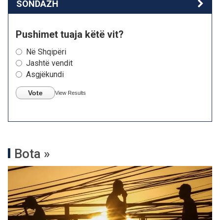
SONDAZH
Pushimet tuaja këtë vit?
Në Shqipëri
Jashtë vendit
Asgjëkundi
Vote
View Results
Bota »