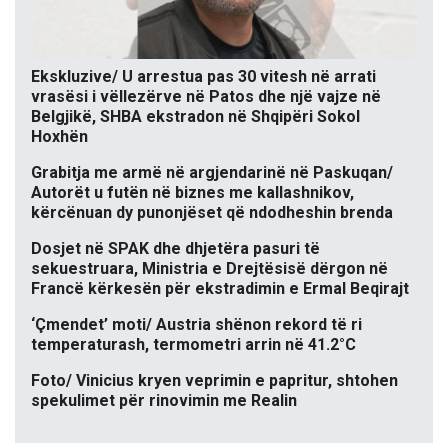
Ekskluzive/ U arrestua pas 30 vitesh në arrati
vrasësi i vëllezërve në Patos dhe një vajze në
Belgjikë, SHBA ekstradon në Shqipëri Sokol
Hoxhën
Grabitja me armë në argjendarinë në Paskuqan/
Autorët u futën në biznes me kallashnikov,
kërcënuan dy punonjëset që ndodheshin brenda
Dosjet në SPAK dhe dhjetëra pasuri të
sekuestruara, Ministria e Drejtësisë dërgon në
Francë kërkesën për ekstradimin e Ermal Beqirajt
‘Çmendet’ moti/ Austria shënon rekord të ri
temperaturash, termometri arrin në 41.2°C
Foto/ Vinicius kryen veprimin e papritur, shtohen
spekulimet për rinovimin me Realin