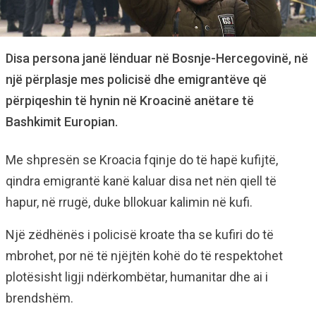
Disa persona janë lënduar në Bosnje-Hercegovinë, në
një përplasje mes policisë dhe emigrantëve që
përpiqeshin të hynin në Kroacinë anëtare të
Bashkimit Europian.
Me shpresën se Kroacia fqinje do të hapë kufijtë,
qindra emigrantë kanë kaluar disa net nën qiell të
hapur, në rrugë, duke bllokuar kalimin në kufi.
Një zëdhënës i policisë kroate tha se kufiri do të
mbrohet, por në të njëjtën kohë do të respektohet
plotësisht ligji ndërkombëtar, humanitar dhe ai i
brendshëm.