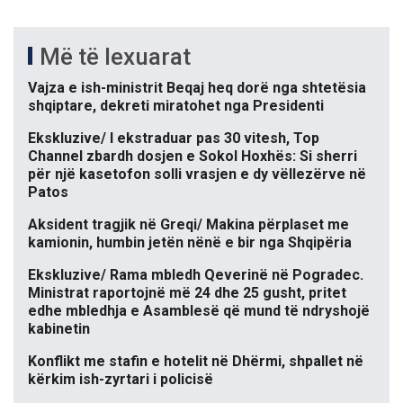
Më të lexuarat
Vajza e ish-ministrit Beqaj heq dorë nga shtetësia
shqiptare, dekreti miratohet nga Presidenti
Ekskluzive/ I ekstraduar pas 30 vitesh, Top
Channel zbardh dosjen e Sokol Hoxhës: Si sherri
për një kasetofon solli vrasjen e dy vëllezërve në
Patos
Aksident tragjik në Greqi/ Makina përplaset me
kamionin, humbin jetën nënë e bir nga Shqipëria
Ekskluzive/ Rama mbledh Qeverinë në Pogradec.
Ministrat raportojnë më 24 dhe 25 gusht, pritet
edhe mbledhja e Asamblesë që mund të ndryshojë
kabinetin
Konflikt me stafin e hotelit në Dhërmi, shpallet në
kërkim ish-zyrtari i policisë