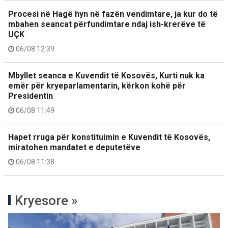
Procesi në Hagë hyn në fazën vendimtare, ja kur do të
mbahen seancat përfundimtare ndaj ish-krerëve të
UÇK
06/08 12:39
Mbyllet seanca e Kuvendit të Kosovës, Kurti nuk ka
emër për kryeparlamentarin, kërkon kohë për
Presidentin
06/08 11:49
Hapet rruga për konstituimin e Kuvendit të Kosovës,
miratohen mandatet e deputetëve
06/08 11:38
Kryesore »