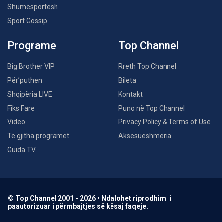
Shumësportësh
Sport Gossip
Programe
Top Channel
Big Brother VIP
Rreth Top Channel
Për’puthen
Bileta
Shqipëria LIVE
Kontakt
Fiks Fare
Puno në Top Channel
Video
Privacy Policy & Terms of Use
Të gjitha programet
Aksesueshmëria
Guida TV
© Top Channel 2001 - 2026 • Ndalohet riprodhimi i
paautorizuar i përmbajtjes së kësaj faqeje.