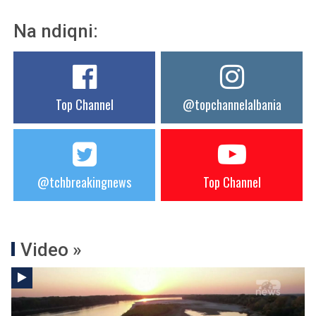
Na ndiqni:
Top Channel
@topchannelalbania
@tchbreakingnews
Top Channel
Video »