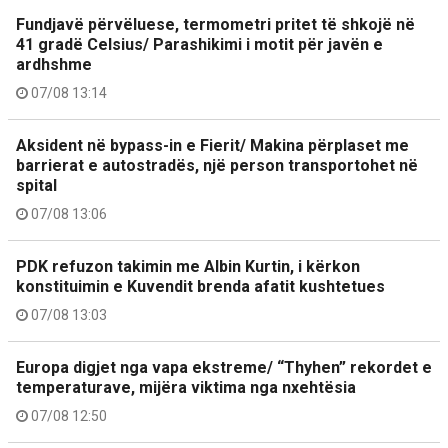
Fundjavë përvëluese, termometri pritet të shkojë në
41 gradë Celsius/ Parashikimi i motit për javën e
ardhshme
07/08 13:14
Aksident në bypass-in e Fierit/ Makina përplaset me
barrierat e autostradës, një person transportohet në
spital
07/08 13:06
PDK refuzon takimin me Albin Kurtin, i kërkon
konstituimin e Kuvendit brenda afatit kushtetues
07/08 13:03
Europa digjet nga vapa ekstreme/ “Thyhen” rekordet e
temperaturave, mijëra viktima nga nxehtësia
07/08 12:50