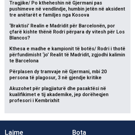
Tragjike/ Po ktheheshin në Gjermani pas
pushimeve në vendlindje, humbin jetën në aksident
tre anëtarët e familjes nga Kosova
‘Braktisi’ Realin e Madridit për Barcelonën, por
çfarë kishte thënë Rodri përpara dy vitesh për Los
Blancos?
Kthesa e madhe e kampionit të botës/ Rodri i thotë
përfundimisht ‘jo’ Realit të Madridit, zgjodhi kalimin
te Barcelona
Përplasen dy tramvaje në Gjermani, mbi 20
persona të plagosur, 3 në gjendje kritike
Akuzohet për plagjiaturë dhe pasaktësi në
kualifikimet e tij akademike, jep dorëheqjen
profesori i Kembrixhit
Lajme
Bota