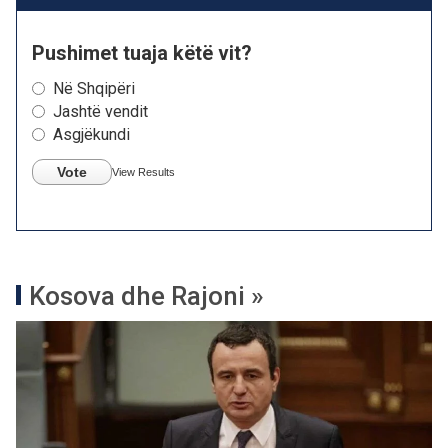
Pushimet tuaja këtë vit?
Në Shqipëri
Jashtë vendit
Asgjëkundi
Vote
View Results
Kosova dhe Rajoni »