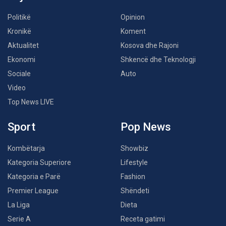
Politikë
Opinion
Kronikë
Koment
Aktualitet
Kosova dhe Rajoni
Ekonomi
Shkencë dhe Teknologji
Sociale
Auto
Video
Top News LIVE
Sport
Pop News
Kombëtarja
Showbiz
Kategoria Superiore
Lifestyle
Kategoria e Parë
Fashion
Premier League
Shëndeti
La Liga
Dieta
Serie A
Receta gatimi