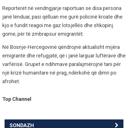
Reporterët në vendngjarje raportuan se disa persona
janë lënduar, pasi qëlluan me gurë policinë kroate dhe
kjo e fundit reagoi me gaz lotsjellës dhe shkopinj
gome, për të zmbrapsur emigrantët.
Në Bosnje-Hercegovinë qëndrojnë aktualisht mijëra
emigrantë dhe refugjatë, që i janë larguar luftërave dhe
varfërisë. Grupet e ndihmave paralajmërojnë tani për
një krizë humanitare në prag, ndërkohë që dimri po
afrohet.
Top Channel
SONDAZH