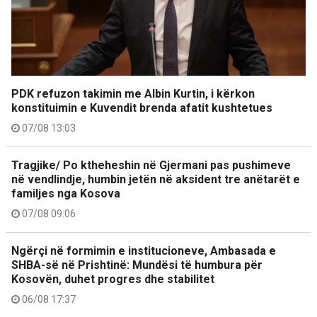
PDK refuzon takimin me Albin Kurtin, i kërkon
konstituimin e Kuvendit brenda afatit kushtetues
07/08 13:03
Tragjike/ Po ktheheshin në Gjermani pas pushimeve
në vendlindje, humbin jetën në aksident tre anëtarët e
familjes nga Kosova
07/08 09:06
Ngërçi në formimin e institucioneve, Ambasada e
SHBA-së në Prishtinë: Mundësi të humbura për
Kosovën, duhet progres dhe stabilitet
06/08 17:37