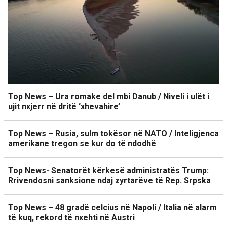
Top News – Ura romake del mbi Danub / Niveli i ulët i
ujit nxjerr në dritë ‘xhevahire’
Top News – Rusia, sulm tokësor në NATO / Inteligjenca
amerikane tregon se kur do të ndodhë
Top News- Senatorët kërkesë administratës Trump:
Rrivendosni sanksione ndaj zyrtarëve të Rep. Srpska
Top News – 48 gradë celcius në Napoli / Italia në alarm
të kuq, rekord të nxehti në Austri