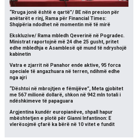
“Rruga jonë është e qartë”/ BE nën presion për
anëtarët e rinj, Rama për Financial Times:
Shqipëria ndodhet në momentin më të mirë
Ekskluzive/ Rama mbledh Qeverinë në Pogradec.
Ministrat raportojnë më 24 dhe 25 gusht, pritet
edhe mbledhja e Asamblesë që mund të ndryshojë
kabinetin
Vatra e zjarrit në Panahor ende aktive, 95 forca
speciale të angazhuara në terren, ndihmë edhe
nga ajri
“Dështoi në mbrojtjen e fëmijëve”, Meta gjobitet
me 567 milionë dollarë, shkon në 942 mln totali i
ndëshkimeve të papaguara
Argjentina kundër europianëve, shpall hapur
mbështetjen e plotë për Gianni Infantinon: E
vlerësojmë çfarë ka bërë në 10 vitet e fundit