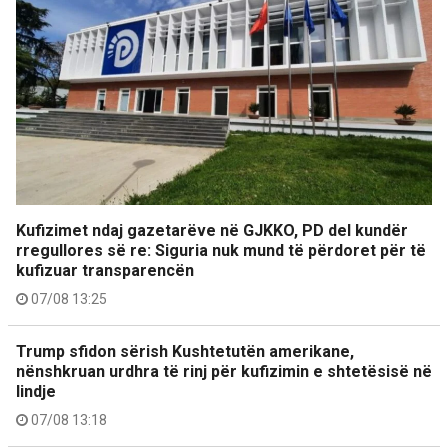
Kufizimet ndaj gazetarëve në GJKKO, PD del kundër
rregullores së re: Siguria nuk mund të përdoret për të
kufizuar transparencën
07/08 13:25
Trump sfidon sërish Kushtetutën amerikane,
nënshkruan urdhra të rinj për kufizimin e shtetësisë në
lindje
07/08 13:18