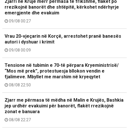
Zjarri në Krujë merr përmasa të frikshme, flakët po
rrezikojnë banorët dhe shtëpitë, kërkohet ndërhyrje
emergjente dhe evakuim
09/08 00:27
Vrau 20-vjeçarin në Korçë, arrestohet pranë banesës
autori i dyshuar i krimit
09/08 00:09
Tensione në tubimin e 70-të përpara Kryeministrisë/
“Mos më prek”, protestuesja bllokon vendin e
fjalimeve. Mbyllet me marshim në kryeqytet
08/08 22:50
Zjarr me përmasa të mëdha në Malin e Krujës, Bashkia
jep urdhër evakuimi për banorët, flakët rrezikojnë
zonat e banuara
08/08 22:27