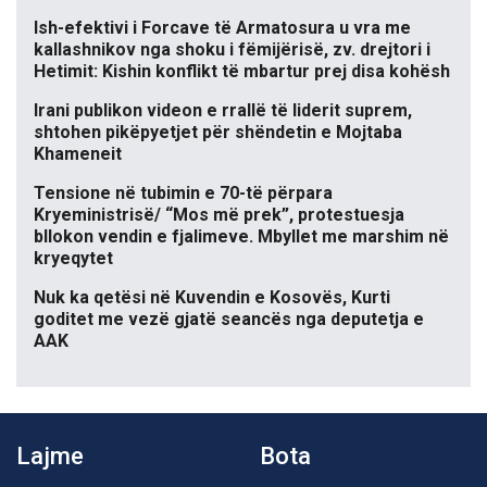
Ish-efektivi i Forcave të Armatosura u vra me
kallashnikov nga shoku i fëmijërisë, zv. drejtori i
Hetimit: Kishin konflikt të mbartur prej disa kohësh
Irani publikon videon e rrallë të liderit suprem,
shtohen pikëpyetjet për shëndetin e Mojtaba
Khameneit
Tensione në tubimin e 70-të përpara
Kryeministrisë/ “Mos më prek”, protestuesja
bllokon vendin e fjalimeve. Mbyllet me marshim në
kryeqytet
Nuk ka qetësi në Kuvendin e Kosovës, Kurti
goditet me vezë gjatë seancës nga deputetja e
AAK
Lajme
Bota