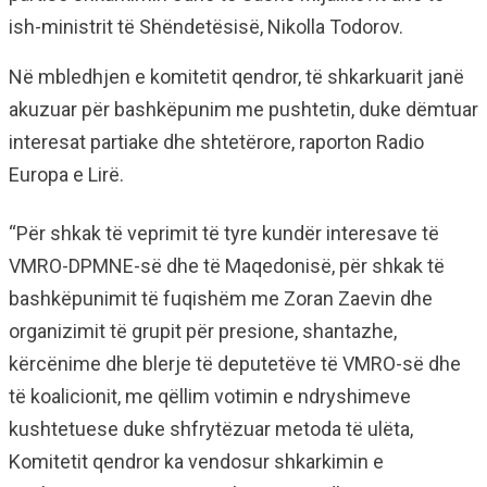
ish-ministrit të Shëndetësisë, Nikolla Todorov.
Në mbledhjen e komitetit qendror, të shkarkuarit janë
akuzuar për bashkëpunim me pushtetin, duke dëmtuar
interesat partiake dhe shtetërore, raporton Radio
Europa e Lirë.
“Për shkak të veprimit të tyre kundër interesave të
VMRO-DPMNE-së dhe të Maqedonisë, për shkak të
bashkëpunimit të fuqishëm me Zoran Zaevin dhe
organizimit të grupit për presione, shantazhe,
kërcënime dhe blerje të deputetëve të VMRO-së dhe
të koalicionit, me qëllim votimin e ndryshimeve
kushtetuese duke shfrytëzuar metoda të ulëta,
Komitetit qendror ka vendosur shkarkimin e