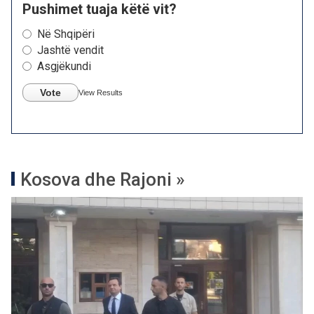
Pushimet tuaja këtë vit?
Në Shqipëri
Jashtë vendit
Asgjëkundi
Vote
View Results
Kosova dhe Rajoni »