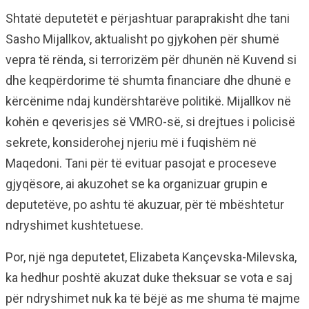
Shtatë deputetët e përjashtuar paraprakisht dhe tani
Sasho Mijallkov, aktualisht po gjykohen për shumë
vepra të rënda, si terrorizëm për dhunën në Kuvend si
dhe keqpërdorime të shumta financiare dhe dhunë e
kërcënime ndaj kundërshtarëve politikë. Mijallkov në
kohën e qeverisjes së VMRO-së, si drejtues i policisë
sekrete, konsiderohej njeriu më i fuqishëm në
Maqedoni. Tani për të evituar pasojat e proceseve
gjyqësore, ai akuzohet se ka organizuar grupin e
deputetëve, po ashtu të akuzuar, për të mbështetur
ndryshimet kushtetuese.
Por, një nga deputetet, Elizabeta Kançevska-Milevska,
ka hedhur poshtë akuzat duke theksuar se vota e saj
për ndryshimet nuk ka të bëjë as me shuma të majme