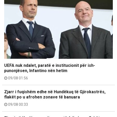
UEFA nuk ndalet, paratë e institucionit për ish-
punonjësen, Infantino nën hetim
09/08 01:56
Zjarr i fuqishëm edhe në Hundëkuq të Gjirokastrës,
flakët po u afrohen zonave të banuara
09/08 00:33