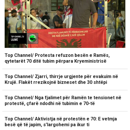
Top Channel/ Protesta refuzon besën e Ramës,
qytetarët 70 ditë tubim përpara Kryeministrisë
Top Channel/ Zjarri, thirrje urgjente për evakuim në
Krujë. Flakët rrezikojnë bizneset dhe 30 shtëpi
Top Channel/ Nga fjalimet për Ramën te tensionet në
protestë, çfarë ndodhi në tubimin e 70-të
Top Channel/ Aktivistja në protestën e 70: E vetmja
besë që të japim, s’largohemi pa ikur ti