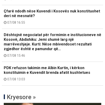
Çfarë ndodh nëse Kuvendi i Kosovës nuk konstituohet
deri në mesnatë?
07/08 16:55
Dështojnë negociatat për formimin e institucioneve në
Kosovë, Abdixhiku: Jemi shumë larg një
marrëveshjeje. Kurti: Nëse mbivendoset rezultati
zgjedhor është e pamundur që…
07/08 15:46
PDK refuzon takimin me Albin Kurtin, i kërkon
konstituimin e Kuvendit brenda afatit kushtetues
07/08 13:03
Kryesore »