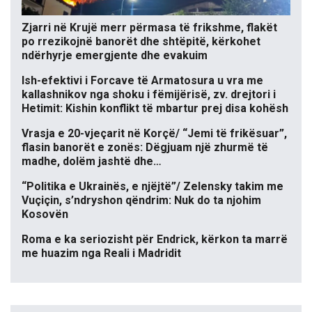
Zjarri në Krujë merr përmasa të frikshme, flakët
po rrezikojnë banorët dhe shtëpitë, kërkohet
ndërhyrje emergjente dhe evakuim
Ish-efektivi i Forcave të Armatosura u vra me
kallashnikov nga shoku i fëmijërisë, zv. drejtori i
Hetimit: Kishin konflikt të mbartur prej disa kohësh
Vrasja e 20-vjeçarit në Korçë/ “Jemi të frikësuar”,
flasin banorët e zonës: Dëgjuam një zhurmë të
madhe, dolëm jashtë dhe…
“Politika e Ukrainës, e njëjtë”/ Zelensky takim me
Vuçiçin, s’ndryshon qëndrim: Nuk do ta njohim
Kosovën
Roma e ka seriozisht për Endrick, kërkon ta marrë
me huazim nga Reali i Madridit