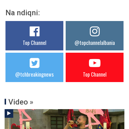
Na ndiqni:
Top Channel
@topchannelalbania
@tchbreakingnews
Top Channel
Video »