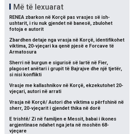
Më të lexuarat
RENEA zbarkon në Korçë pas vrasjes së ish-
ushtarit, i riu nuk gjendet në banesë, zbulohet
fotoja e autorit
Zbardhen detaje nga vrasja në Korçë, identifikohet
viktima, 20-vjeçari ka qenë pjesë e Forcave të
Armatosura
Sherri në burgun e sigurisë së lartë në Fier,
plagoset anëtari i grupit të Bajrajve dhe një tjetër,
si nisi konflikti
Vrasje me kallashnikov në Korçë, ekzekutohet 20-
vjeçari, autori në arrati
Vrasja në Korçë/ Autori dhe viktima u përfshinë në
sherr, 20-vjeçarit i gjendet thika në dorë
E trishtë/ Zi në familjen e Messit, babai i ikones
argjentinase ndahet nga jeta në moshën 68-
vjeçare