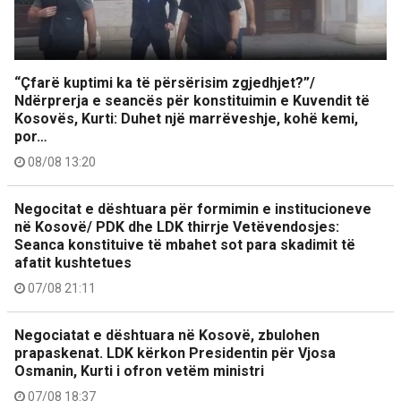
“Çfarë kuptimi ka të përsërisim zgjedhjet?”/
Ndërprerja e seancës për konstituimin e Kuvendit të
Kosovës, Kurti: Duhet një marrëveshje, kohë kemi,
por…
08/08 13:20
Negocitat e dështuara për formimin e institucioneve
në Kosovë/ PDK dhe LDK thirrje Vetëvendosjes:
Seanca konstituive të mbahet sot para skadimit të
afatit kushtetues
07/08 21:11
Negociatat e dështuara në Kosovë, zbulohen
prapaskenat. LDK kërkon Presidentin për Vjosa
Osmanin, Kurti i ofron vetëm ministri
07/08 18:37