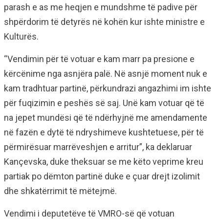
parash e as me heqjen e mundshme të padive për
shpërdorim të detyrës në kohën kur ishte ministre e
Kulturës.
“Vendimin për të votuar e kam marr pa presione e
kërcënime nga asnjëra palë. Në asnjë moment nuk e
kam tradhtuar partinë, përkundrazi angazhimi im ishte
për fuqizimin e peshës së saj. Unë kam votuar që të
na jepet mundësi që të ndërhyjnë me amendamente
në fazën e dytë të ndryshimeve kushtetuese, për të
përmirësuar marrëveshjen e arritur”, ka deklaruar
Kançevska, duke theksuar se me këto veprime kreu
partiak po dëmton partinë duke e çuar drejt izolimit
dhe shkatërrimit të mëtejmë.
Vendimi i deputetëve të VMRO-së që votuan