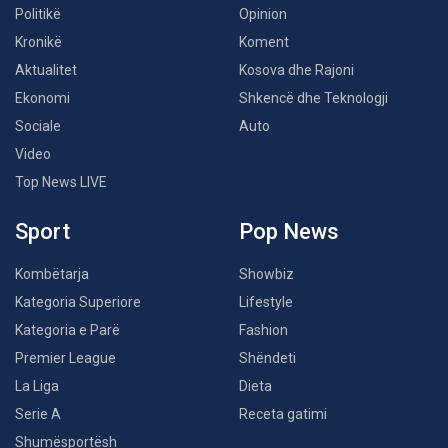
Politikë
Opinion
Kronikë
Koment
Aktualitet
Kosova dhe Rajoni
Ekonomi
Shkencë dhe Teknologji
Sociale
Auto
Video
Top News LIVE
Sport
Pop News
Kombëtarja
Showbiz
Kategoria Superiore
Lifestyle
Kategoria e Parë
Fashion
Premier League
Shëndeti
La Liga
Dieta
Serie A
Receta gatimi
Shumësportësh