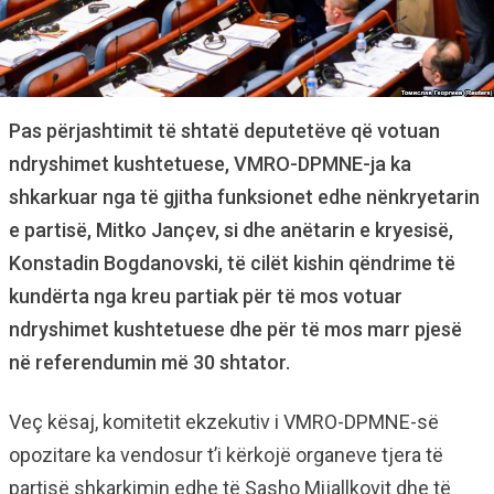
Pas përjashtimit të shtatë deputetëve që votuan
ndryshimet kushtetuese, VMRO-DPMNE-ja ka
shkarkuar nga të gjitha funksionet edhe nënkryetarin
e partisë, Mitko Jançev, si dhe anëtarin e kryesisë,
Konstadin Bogdanovski, të cilët kishin qëndrime të
kundërta nga kreu partiak për të mos votuar
ndryshimet kushtetuese dhe për të mos marr pjesë
në referendumin më 30 shtator.
Veç kësaj, komitetit ekzekutiv i VMRO-DPMNE-së
opozitare ka vendosur t’i kërkojë organeve tjera të
partisë shkarkimin edhe të Sasho Mijallkovit dhe të