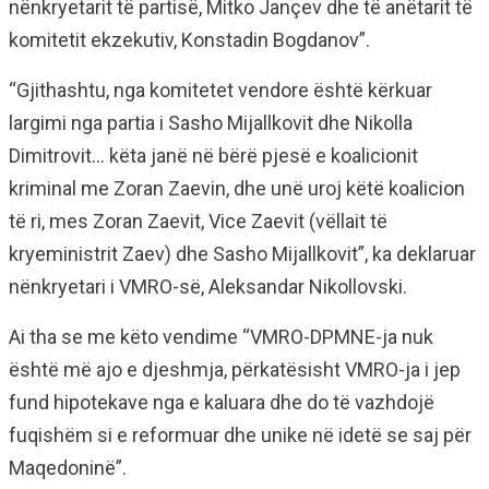
nënkryetarit të partisë, Mitko Jançev dhe të anëtarit të
komitetit ekzekutiv, Konstadin Bogdanov”.
“Gjithashtu, nga komitetet vendore është kërkuar
largimi nga partia i Sasho Mijallkovit dhe Nikolla
Dimitrovit… këta janë në bërë pjesë e koalicionit
kriminal me Zoran Zaevin, dhe unë uroj këtë koalicion
të ri, mes Zoran Zaevit, Vice Zaevit (vëllait të
kryeministrit Zaev) dhe Sasho Mijallkovit”, ka deklaruar
nënkryetari i VMRO-së, Aleksandar Nikollovski.
Ai tha se me këto vendime “VMRO-DPMNE-ja nuk
është më ajo e djeshmja, përkatësisht VMRO-ja i jep
fund hipotekave nga e kaluara dhe do të vazhdojë
fuqishëm si e reformuar dhe unike në idetë se saj për
Maqedoninë”.