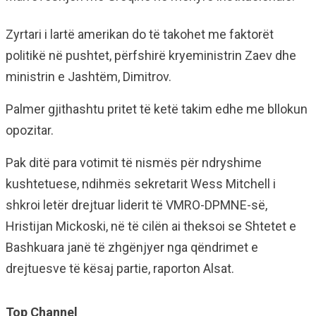
Zyrtari i lartë amerikan do të takohet me faktorët
politikë në pushtet, përfshirë kryeministrin Zaev dhe
ministrin e Jashtëm, Dimitrov.
Palmer gjithashtu pritet të ketë takim edhe me bllokun
opozitar.
Pak ditë para votimit të nismës për ndryshime
kushtetuese, ndihmës sekretarit Wess Mitchell i
shkroi letër drejtuar liderit të VMRO-DPMNE-së,
Hristijan Mickoski, në të cilën ai theksoi se Shtetet e
Bashkuara janë të zhgënjyer nga qëndrimet e
drejtuesve të kësaj partie, raporton Alsat.
Top Channel