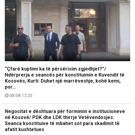
“Çfarë kuptimi ka të përsërisim zgjedhjet?”/
Ndërprerja e seancës për konstituimin e Kuvendit të
Kosovës, Kurti: Duhet një marrëveshje, kohë kemi,
por…
08/08 13:20
Negocitat e dështuara për formimin e institucioneve
në Kosovë/ PDK dhe LDK thirrje Vetëvendosjes:
Seanca konstituive të mbahet sot para skadimit të
afatit kushtetues