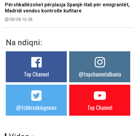
Përshkallëzohet përplasja Spanjë-Itali për emigrantët,
Madridi vendos kontrolle kufitare
08/08 16:38
Na ndiqni:
Top Channel
@topchannelalbania
@tchbreakingnews
Top Channel