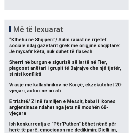
Më të lexuarat
“Kthehu në Shqipëri”/ Sulm racist në rrjetet
sociale ndaj gazetarit grek me origjinë shqiptare:
Je mysafir këtu, nuk duhet të flasësh
Sherri në burgun e sigurisë së lartë në Fier,
plagoset anëtari i grupit të Bajrajve dhe një tjetër,
si nisi konflikti
Vrasje me kallashnikov në Korçë, ekzekutohet 20-
vjeçari, autori në arrati
E trishtë/ Zi në familjen e Messit, babai i ikones
argjentinase ndahet nga jeta në moshën 68-
vjeçare
Ish konkurrentja e “Për’Puthen” bëhet nënë për
herë të parë, emocionon me dedikimin: Dielli im,