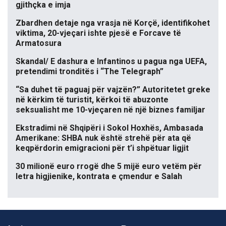
gjithçka e imja
Zbardhen detaje nga vrasja në Korçë, identifikohet
viktima, 20-vjeçari ishte pjesë e Forcave të
Armatosura
Skandal/ E dashura e Infantinos u pagua nga UEFA,
pretendimi tronditës i “The Telegraph”
“Sa duhet të paguaj për vajzën?” Autoritetet greke
në kërkim të turistit, kërkoi të abuzonte
seksualisht me 10-vjeçaren në një biznes familjar
Ekstradimi në Shqipëri i Sokol Hoxhës, Ambasada
Amerikane: SHBA nuk është strehë për ata që
keqpërdorin emigracioni për t’i shpëtuar ligjit
30 milionë euro rrogë dhe 5 mijë euro vetëm për
letra higjienike, kontrata e çmendur e Salah