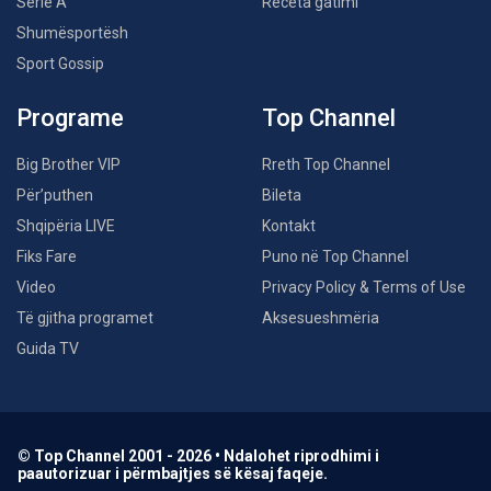
Serie A
Receta gatimi
Shumësportësh
Sport Gossip
Programe
Top Channel
Big Brother VIP
Rreth Top Channel
Për’puthen
Bileta
Shqipëria LIVE
Kontakt
Fiks Fare
Puno në Top Channel
Video
Privacy Policy & Terms of Use
Të gjitha programet
Aksesueshmëria
Guida TV
© Top Channel 2001 - 2026 • Ndalohet riprodhimi i
paautorizuar i përmbajtjes së kësaj faqeje.