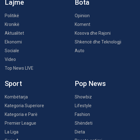
Lajme
Bota
Politikë
Opinion
Kronikë
Koment
Aktualitet
Kosova dhe Rajoni
Ekonomi
Shkencë dhe Teknologji
Sociale
Auto
Video
Top News LIVE
Sport
Pop News
Kombëtarja
Showbiz
Kategoria Superiore
Lifestyle
Kategoria e Parë
Fashion
Premier League
Shëndeti
La Liga
Dieta