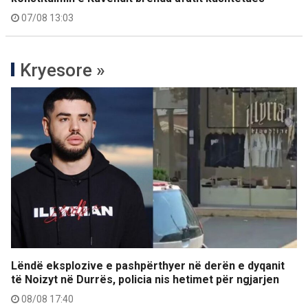
07/08 13:03
Kryesore »
Lëndë eksplozive e pashpërthyer në derën e dyqanit
të Noizyt në Durrës, policia nis hetimet për ngjarjen
08/08 17:40