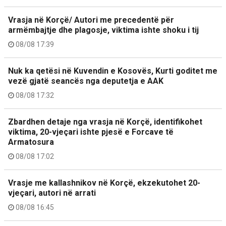
Vrasja në Korçë/ Autori me precedentë për
armëmbajtje dhe plagosje, viktima ishte shoku i tij
08/08 17:39
Nuk ka qetësi në Kuvendin e Kosovës, Kurti goditet me
vezë gjatë seancës nga deputetja e AAK
08/08 17:32
Zbardhen detaje nga vrasja në Korçë, identifikohet
viktima, 20-vjeçari ishte pjesë e Forcave të
Armatosura
08/08 17:02
Vrasje me kallashnikov në Korçë, ekzekutohet 20-
vjeçari, autori në arrati
08/08 16:45