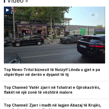
Video »
Top News-Tritol biznesit të Noizyt! Lënda u gjet e pa
shpërthyer në derën e dyqanit të tij
Top Channel/ Vatër zjarri në fshatrat e Gjirokastrës,
flakët në një zonë të vështirë malore
Top Channel/ Zjarr i madh në lagjen Abazaj të Krujës,