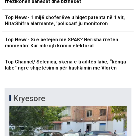
rrezikohen banesat dhe bizneset
Top News- 1 mijë shoferëve u hiqet patenta në 1 vit,
Hita:Shifra alarmante, ‘poliscan’ ju monitoron
Top News- Si e betejën me SPAK? Berisha rrëfen
momentin: Kur mbrojti krimin elektoral
Top Channel/ Selenica, skena e traditës labe, “kënga
labe” ngre shqetësimin për bashkimin me Vlorën
Kryesore