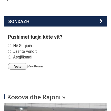
SONDAZH
Pushimet tuaja këtë vit?
Në Shqipëri
Jashtë vendit
Asgjëkundi
Vote
View Results
Kosova dhe Rajoni »