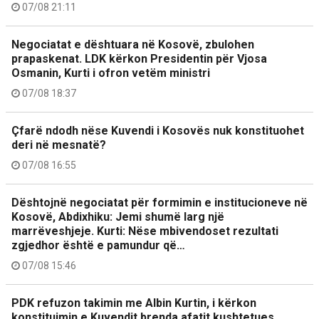
07/08 21:11
Negociatat e dështuara në Kosovë, zbulohen
prapaskenat. LDK kërkon Presidentin për Vjosa
Osmanin, Kurti i ofron vetëm ministri
07/08 18:37
Çfarë ndodh nëse Kuvendi i Kosovës nuk konstituohet
deri në mesnatë?
07/08 16:55
Dështojnë negociatat për formimin e institucioneve në
Kosovë, Abdixhiku: Jemi shumë larg një
marrëveshjeje. Kurti: Nëse mbivendoset rezultati
zgjedhor është e pamundur që…
07/08 15:46
PDK refuzon takimin me Albin Kurtin, i kërkon
konstituimin e Kuvendit brenda afatit kushtetues