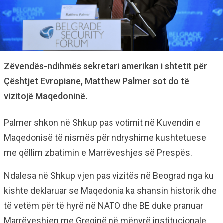
Zëvendës-ndihmës sekretari amerikan i shtetit për
Çështjet Evropiane, Matthew Palmer sot do të
vizitojë Maqedoninë.
Palmer shkon në Shkup pas votimit në Kuvendin e
Maqedonisë të nismës për ndryshime kushtetuese
me qëllim zbatimin e Marrëveshjes së Prespës.
Ndalesa në Shkup vjen pas vizitës në Beograd nga ku
kishte deklaruar se Maqedonia ka shansin historik dhe
të vetëm për të hyrë në NATO dhe BE duke pranuar
Marrëveshjen me Greqinë në mënyrë institucionale.