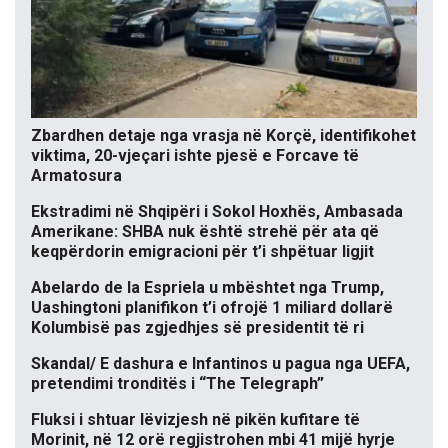
Zbardhen detaje nga vrasja në Korçë, identifikohet
viktima, 20-vjeçari ishte pjesë e Forcave të
Armatosura
Ekstradimi në Shqipëri i Sokol Hoxhës, Ambasada
Amerikane: SHBA nuk është strehë për ata që
keqpërdorin emigracioni për t’i shpëtuar ligjit
Abelardo de la Espriela u mbështet nga Trump,
Uashingtoni planifikon t’i ofrojë 1 miliard dollarë
Kolumbisë pas zgjedhjes së presidentit të ri
Skandal/ E dashura e Infantinos u pagua nga UEFA,
pretendimi tronditës i “The Telegraph”
Fluksi i shtuar lëvizjesh në pikën kufitare të
Morinit, në 12 orë regjistrohen mbi 41 mijë hyrje