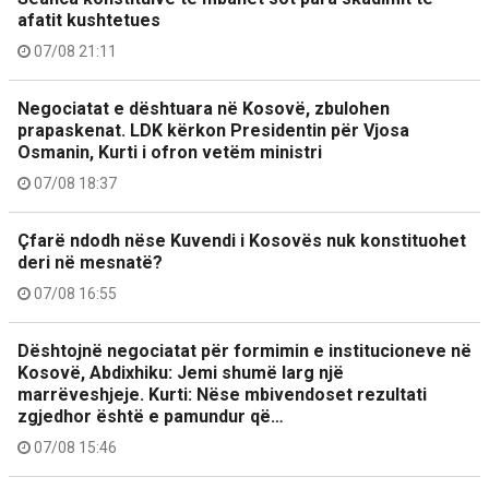
afatit kushtetues
07/08 21:11
Negociatat e dështuara në Kosovë, zbulohen
prapaskenat. LDK kërkon Presidentin për Vjosa
Osmanin, Kurti i ofron vetëm ministri
07/08 18:37
Çfarë ndodh nëse Kuvendi i Kosovës nuk konstituohet
deri në mesnatë?
07/08 16:55
Dështojnë negociatat për formimin e institucioneve në
Kosovë, Abdixhiku: Jemi shumë larg një
marrëveshjeje. Kurti: Nëse mbivendoset rezultati
zgjedhor është e pamundur që…
07/08 15:46