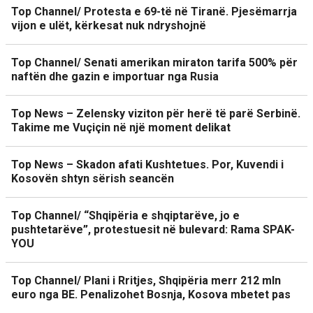
Top Channel/ Protesta e 69-të në Tiranë. Pjesëmarrja
vijon e ulët, kërkesat nuk ndryshojnë
Top Channel/ Senati amerikan miraton tarifa 500% për
naftën dhe gazin e importuar nga Rusia
Top News – Zelensky viziton për herë të parë Serbinë.
Takime me Vuçiçin në një moment delikat
Top News – Skadon afati Kushtetues. Por, Kuvendi i
Kosovën shtyn sërish seancën
Top Channel/ “Shqipëria e shqiptarëve, jo e
pushtetarëve”, protestuesit në bulevard: Rama SPAK-
YOU
Top Channel/ Plani i Rritjes, Shqipëria merr 212 mln
euro nga BE. Penalizohet Bosnja, Kosova mbetet pas