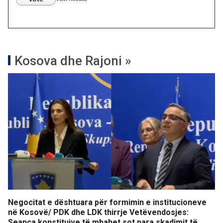
Kosova dhe Rajoni »
Negocitat e dështuara për formimin e institucioneve
në Kosovë/ PDK dhe LDK thirrje Vetëvendosjes:
Seanca konstituive të mbahet sot para skadimit të