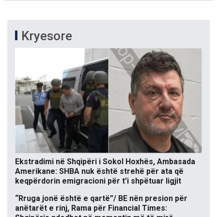
Kryesore
Ekstradimi në Shqipëri i Sokol Hoxhës, Ambasada
Amerikane: SHBA nuk është strehë për ata që
keqpërdorin emigracioni për t’i shpëtuar ligjit
“Rruga jonë është e qartë”/ BE nën presion për
anëtarët e rinj, Rama për Financial Times: