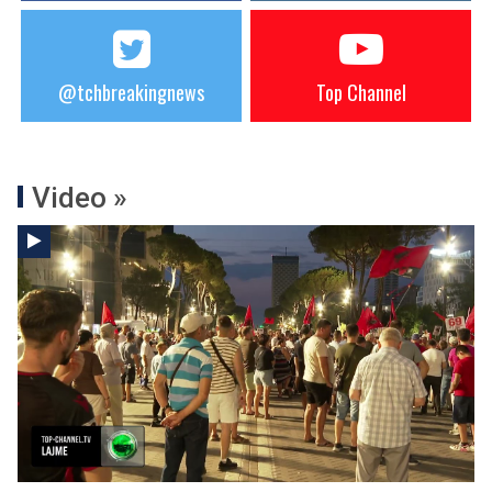
@tchbreakingnews
Top Channel
Video »