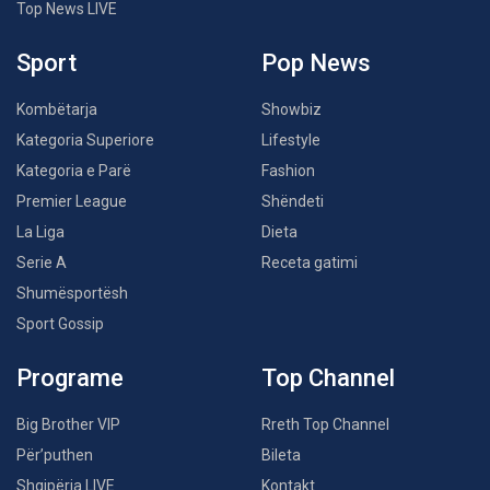
Top News LIVE
Sport
Pop News
Kombëtarja
Showbiz
Kategoria Superiore
Lifestyle
Kategoria e Parë
Fashion
Premier League
Shëndeti
La Liga
Dieta
Serie A
Receta gatimi
Shumësportësh
Sport Gossip
Programe
Top Channel
Big Brother VIP
Rreth Top Channel
Për’puthen
Bileta
Shqipëria LIVE
Kontakt