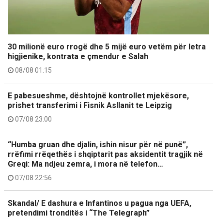
30 milionë euro rrogë dhe 5 mijë euro vetëm për letra
higjienike, kontrata e çmendur e Salah
08/08 01:15
E pabesueshme, dështojnë kontrollet mjekësore,
prishet transferimi i Fisnik Asllanit te Leipzig
07/08 23:00
“Humba gruan dhe djalin, ishin nisur për në punë”,
rrëfimi rrëqethës i shqiptarit pas aksidentit tragjik në
Greqi: Ma ndjeu zemra, i mora në telefon…
07/08 22:56
Skandal/ E dashura e Infantinos u pagua nga UEFA,
pretendimi tronditës i “The Telegraph”