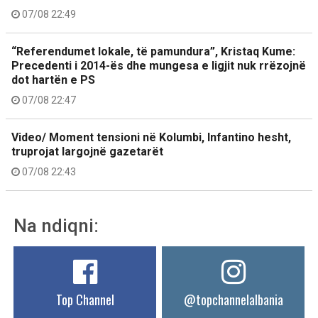
07/08 22:49
“Referendumet lokale, të pamundura”, Kristaq Kume:
Precedenti i 2014-ës dhe mungesa e ligjit nuk rrëzojnë
dot hartën e PS
07/08 22:47
Video/ Moment tensioni në Kolumbi, Infantino hesht,
truprojat largojnë gazetarët
07/08 22:43
Na ndiqni:
Top Channel
@topchannelalbania