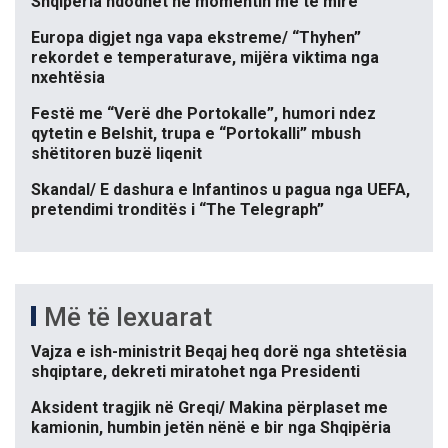
Shqipëria ndodhet në momentin më të mirë
Europa digjet nga vapa ekstreme/ “Thyhen”
rekordet e temperaturave, mijëra viktima nga
nxehtësia
Festë me “Verë dhe Portokalle”, humori ndez
qytetin e Belshit, trupa e “Portokalli” mbush
shëtitoren buzë liqenit
Skandal/ E dashura e Infantinos u pagua nga UEFA,
pretendimi tronditës i “The Telegraph”
Më të lexuarat
Vajza e ish-ministrit Beqaj heq dorë nga shtetësia
shqiptare, dekreti miratohet nga Presidenti
Aksident tragjik në Greqi/ Makina përplaset me
kamionin, humbin jetën nënë e bir nga Shqipëria