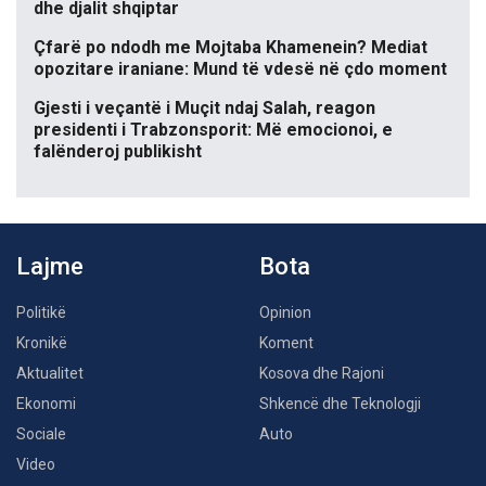
dhe djalit shqiptar
Çfarë po ndodh me Mojtaba Khamenein? Mediat
opozitare iraniane: Mund të vdesë në çdo moment
Gjesti i veçantë i Muçit ndaj Salah, reagon
presidenti i Trabzonsporit: Më emocionoi, e
falënderoj publikisht
Lajme
Bota
Politikë
Opinion
Kronikë
Koment
Aktualitet
Kosova dhe Rajoni
Ekonomi
Shkencë dhe Teknologji
Sociale
Auto
Video