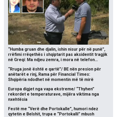
“Humba gruan dhe djalin, ishin nisur për në punë”,
rrëfimi rrëqethës i shqiptarit pas aksidentit tragjik
në Greqi: Ma ndjeu zemra, i mora në telefon…
“Rruga jonë është e qartë”/ BE nën presion për
anëtarët e rinj, Rama për Financial Times:
Shqipëria ndodhet në momentin më të mirë
Europa digjet nga vapa ekstreme/ “Thyhen”
rekordet e temperaturave, mijëra viktima nga
nxehtësia
Festë me “Verë dhe Portokalle”, humori ndez
qytetin e Belshit, trupa e “Portokalli” mbush