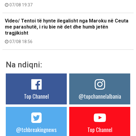
07/08 19:37
Video/ Tentoi të hynte ilegalisht nga Maroku në Ceuta
me parashutë, i riu bie në det dhe humb jetën
tragjikisht
07/08 18:56
Na ndiqni:
Top Channel
@topchannelalbania
@tchbreakingnews
Top Channel