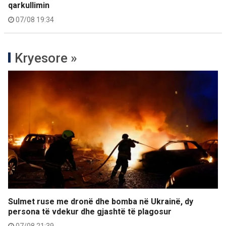
qarkullimin
07/08 19:34
Kryesore »
Sulmet ruse me dronë dhe bomba në Ukrainë, dy
persona të vdekur dhe gjashtë të plagosur
07/08 21:39