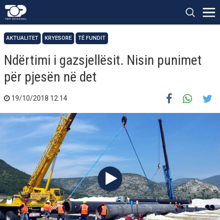
AKTUALITET
KRYESORE
TË FUNDIT
Ndërtimi i gazsjellësit. Nisin punimet
për pjesën në det
19/10/2018 12:14