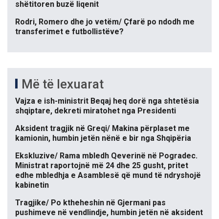
shëtitoren buzë liqenit
Rodri, Romero dhe jo vetëm/ Çfarë po ndodh me
transferimet e futbollistëve?
Më të lexuarat
Vajza e ish-ministrit Beqaj heq dorë nga shtetësia
shqiptare, dekreti miratohet nga Presidenti
Aksident tragjik në Greqi/ Makina përplaset me
kamionin, humbin jetën nënë e bir nga Shqipëria
Ekskluzive/ Rama mbledh Qeverinë në Pogradec.
Ministrat raportojnë më 24 dhe 25 gusht, pritet
edhe mbledhja e Asamblesë që mund të ndryshojë
kabinetin
Tragjike/ Po ktheheshin në Gjermani pas
pushimeve në vendlindje, humbin jetën në aksident