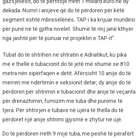
gazsjellësit, do të përfitojë rreth 1 miliard euro në dy
dekada. Numri i anijeve që do të përdoren për këtë
segment është mbresëlënës. TAP-i ka krijuar mundësi
për punë në të gjitha nivelet. Shumë të rinj janë kthyer
nga jashtë për të punuar në projektin e TAP-it”.
Tubat do të shtrihen në shtratin e Adriatikut, ku pika
më e thellë e tubacionit do të jetë më shumë se 810
metra nën sipërfaqen e detit. Afërsisht 10 anije do të
merren me ndërtimin e seksionit detar; dy anije do të
përdoren për shtrimin e tubacionit dhe anije të veçanta
për drenazhimin, furnizim me tuba dhe punime të
tjera. Për shtrirjen e tubave në ujëra të thella do të
përdoret një anije shtrimi gjysmë e zhytur në ujë.
Do të përdoren rreth 9 mijë tuba, me peshë të përafërt