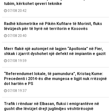
tubim, kërkohet qeveri teknike
07/08 20:42
Radhë kilometrike në Pikën Kufitare të Morinit, fluks
lëvizjesh për të hyrë në territorin e Kosovës
07/08 20:40
Merr flakë një automjet në lagjen “Apollonia” në Fier,
shkak i zjarrit dyshohet një defekt në impiantin e gazit
07/08 19:59
“Referendumet lokale, të pamundura”, Kristaq Kume:
Precedenti i 2014-ës dhe mungesa e ligjit nuk rrëzojnë
dot hartën e PS
07/08 19:37
Trafik i rënduar në Elbasan, fluksi i emigrantëve në
gusht dhe lëvizjet drejt juglindjes vështirësojnë