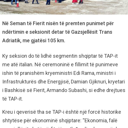
Në Seman të Fierit nisën të premten punimet për
ndërtimin e seksionit detar të Gazsjellësit Trans
Adriatik, me gjatësi 105 km.
Ky seksion do të lidhë segmentin shqiptar të TAP-it
me atë italian. Në ceremoninë e fillimit të punimeve
ishin të pranishëm kryeministri Edi Rama, ministri i
Infrastrukturës dhe Energjisë, Damian Gjiknuri, kryetari
i Bashkisë së Fierit, Armando Subashi, si edhe drejtues
të TAP-it.
Kreu i qeverisë tha se TAP-i është një forcë historike
shtytëse për ekonominë shqiptare: “Ekonomia, falë