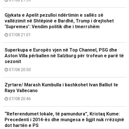
Gjykata e Apelit pezulloi ndërtimin e sallës së
vallëzimit në Shtëpinë e Bardhë, Trump i drejtohet
‘Supremes’: Vendim politik dhe i tmerrshëm
07/08 21:01
Superkupa e Europës vjen në Top Channel, PSG dhe
Aston Villa përballen në Salzburg për trofeun e parë të
sezonit
07/08 20:50
Zyrtare/ Marash Kumbulla i bashkohet Ivan Balliut te
Rayo Vallecano
07/08 20:46
“Referendumet lokale, të pamundura”, Kristaq Kume:
Precedenti i 2014-ës dhe mungesa e ligjit nuk rrëzojnë
dot hartën e PS