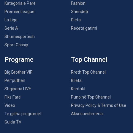
Kategoria e Parë
Fashion
Premier League
Shëndeti
La Liga
Dieta
Serie A
Receta gatimi
Shumësportësh
Sport Gossip
Programe
Top Channel
Big Brother VIP
Rreth Top Channel
Për’puthen
Bileta
Shqipëria LIVE
Kontakt
Fiks Fare
Puno në Top Channel
Video
Privacy Policy & Terms of Use
Të gjitha programet
Aksesueshmëria
Guida TV