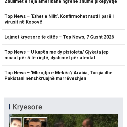
Zbulimet e reja amerikane ngrenë shumë pikëpyetje
Top News – ‘Ethet e Nilit’. Konfirmohet rasti i parë i
virusit në Kosovë
Lajmet kryesore të ditës – Top News, 7 Gusht 2026
Top News – U kapën me dy pistoleta/ Gjykata jep
masat për 5 të rinjtë, dyshimet për atentat
Top News – ‘Mbrojtja e Mekës’/ Arabia, Turqia dhe
Pakistani nënshkruajnë marrëveshjen
Kryesore