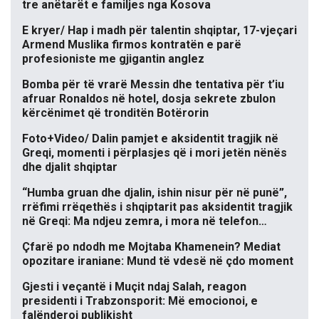
tre anëtarët e familjes nga Kosova
E kryer/ Hap i madh për talentin shqiptar, 17-vjeçari
Armend Muslika firmos kontratën e parë
profesioniste me gjigantin anglez
Bomba për të vrarë Messin dhe tentativa për t’iu
afruar Ronaldos në hotel, dosja sekrete zbulon
kërcënimet që tronditën Botërorin
Foto+Video/ Dalin pamjet e aksidentit tragjik në
Greqi, momenti i përplasjes që i mori jetën nënës
dhe djalit shqiptar
“Humba gruan dhe djalin, ishin nisur për në punë”,
rrëfimi rrëqethës i shqiptarit pas aksidentit tragjik
në Greqi: Ma ndjeu zemra, i mora në telefon…
Çfarë po ndodh me Mojtaba Khamenein? Mediat
opozitare iraniane: Mund të vdesë në çdo moment
Gjesti i veçantë i Muçit ndaj Salah, reagon
presidenti i Trabzonsporit: Më emocionoi, e
falënderoj publikisht