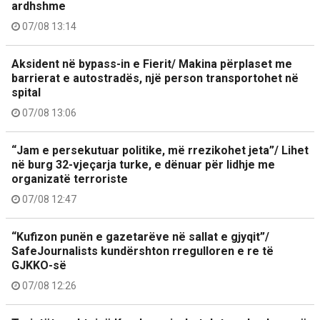
ardhshme
07/08 13:14
Aksident në bypass-in e Fierit/ Makina përplaset me
barrierat e autostradës, një person transportohet në
spital
07/08 13:06
“Jam e persekutuar politike, më rrezikohet jeta”/ Lihet
në burg 32-vjeçarja turke, e dënuar për lidhje me
organizatë terroriste
07/08 12:47
“Kufizon punën e gazetarëve në sallat e gjyqit”/
SafeJournalists kundërshton rregulloren e re të
GJKKO-së
07/08 12:26