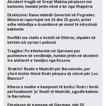
Aksident tragjik në Greqi/ Makina përplaset me
kamionin, humbin jetën nënë e bir nga Shqipëria
Ekskluzive/ Rama mbledh Qeverinë në Pogradec.
Ministrat raportojnë më 24 dhe 25 gusht, pritet
edhe mbledhja e Asamblesë që mund të ndryshojë
kabinetin
Konflikt me stafin e hotelit në Dhërmi, shpallet në
kërkim ish-zyrtari i policisë
Tragjike/ Po ktheheshin në Gjermani pas
pushimeve në vendlindje, humbin jetën në aksident
tre anëtarët e familjes nga Kosova
‘Braktisi’ Realin e Madridit për Barcelonën, por
çfarë kishte thënë Rodri përpara dy vitesh për Los
Blancos?
Kthesa e madhe e kampionit të botës/ Rodri i thotë
përfundimisht ‘jo’ Realit të Madridit, zgjodhi kalimin
te Barcelona
Përplasen dy tramvaje në Gjermani, mbi 20