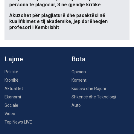
persona të plagosur, 3 në gjendje kritike
Akuzohet për plagjiaturë dhe pasaktësi në
kualifikimet e tij akademike, jep dorëheqjen
profesori i Kembrixhit
Lajme
Bota
Politikë
Opinion
Kronikë
Koment
Aktualitet
Kosova dhe Rajoni
Ekonomi
Shkencë dhe Teknologji
Sociale
Auto
Video
Top News LIVE