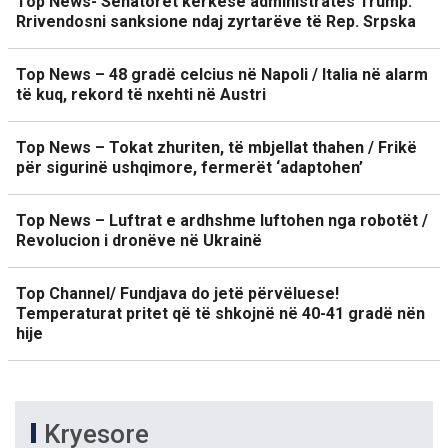
Top News- Senatorët kërkesë administratës Trump:
Rrivendosni sanksione ndaj zyrtarëve të Rep. Srpska
Top News – 48 gradë celcius në Napoli / Italia në alarm
të kuq, rekord të nxehti në Austri
Top News – Tokat zhuriten, të mbjellat thahen / Frikë
për sigurinë ushqimore, fermerët ‘adaptohen’
Top News – Luftrat e ardhshme luftohen nga robotët /
Revolucion i dronëve në Ukrainë
Top Channel/ Fundjava do jetë përvëluese!
Temperaturat pritet që të shkojnë në 40-41 gradë nën
hije
Kryesore