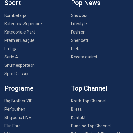
Sport
Pop News
Kombëtarja
Showbiz
Kategoria Superiore
Lifestyle
Kategoria e Parë
Fashion
Premier League
Shëndeti
La Liga
Dieta
Serie A
Receta gatimi
Shumësportësh
Sport Gossip
Programe
Top Channel
Big Brother VIP
Rreth Top Channel
Për’puthen
Bileta
Shqipëria LIVE
Kontakt
Fiks Fare
Puno në Top Channel