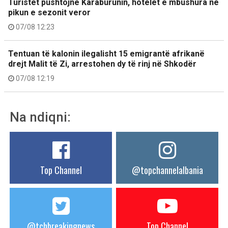
Turistët pushtojnë Karaburunin, hotelet e mbushura në
pikun e sezonit veror
07/08 12:23
Tentuan të kalonin ilegalisht 15 emigrantë afrikanë
drejt Malit të Zi, arrestohen dy të rinj në Shkodër
07/08 12:19
Na ndiqni:
Top Channel
@topchannelalbania
@tchbreakingnews
Top Channel