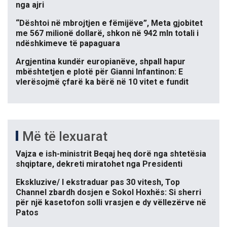
nga ajri
“Dështoi në mbrojtjen e fëmijëve”, Meta gjobitet
me 567 milionë dollarë, shkon në 942 mln totali i
ndëshkimeve të papaguara
Argjentina kundër europianëve, shpall hapur
mbështetjen e plotë për Gianni Infantinon: E
vlerësojmë çfarë ka bërë në 10 vitet e fundit
Më të lexuarat
Vajza e ish-ministrit Beqaj heq dorë nga shtetësia
shqiptare, dekreti miratohet nga Presidenti
Ekskluzive/ I ekstraduar pas 30 vitesh, Top
Channel zbardh dosjen e Sokol Hoxhës: Si sherri
për një kasetofon solli vrasjen e dy vëllezërve në
Patos