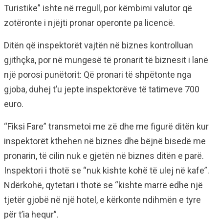
Turistike” ishte në rregull, por këmbimi valutor që
zotëronte i njëjti pronar operonte pa licencë.
Ditën që inspektorët vajtën në biznes kontrolluan
gjithçka, por në mungesë të pronarit të biznesit i lanë
një porosi punëtorit: Që pronari të shpëtonte nga
gjoba, duhej t’u jepte inspektorëve të tatimeve 700
euro.
“Fiksi Fare” transmetoi me zë dhe me figurë ditën kur
inspektorët kthehen në biznes dhe bëjnë bisedë me
pronarin, të cilin nuk e gjetën në biznes ditën e parë.
Inspektori i thotë se “nuk kishte kohë të ulej në kafe”.
Ndërkohë, qytetari i thotë se “kishte marrë edhe një
tjetër gjobë në një hotel, e kërkonte ndihmën e tyre
për t’ia hequr”.