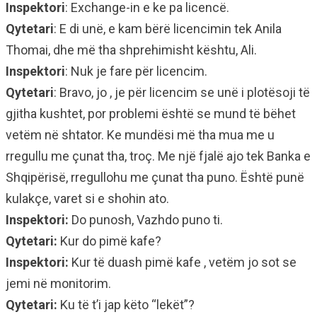
Inspektori
: Exchange-in e ke pa licencë.
Qytetari
: E di unë, e kam bërë licencimin tek Anila
Thomai, dhe më tha shprehimisht kështu, Ali.
Inspektori
: Nuk je fare për licencim.
Qytetari
: Bravo, jo , je për licencim se unë i plotësoji të
gjitha kushtet, por problemi është se mund të bëhet
vetëm në shtator. Ke mundësi më tha mua me u
rregullu me çunat tha, troç. Me një fjalë ajo tek Banka e
Shqipërisë, rregullohu me çunat tha puno. Është punë
kulakçe, varet si e shohin ato.
Inspektori:
Do punosh, Vazhdo puno ti.
Qytetari:
Kur do pimë kafe?
Inspektori:
Kur të duash pimë kafe , vetëm jo sot se
jemi në monitorim.
Qytetari:
Ku të t’i jap këto “lekët”?