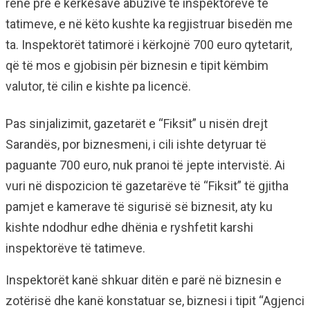
rënë prè e kërkesave abuzive të inspektorëve të
tatimeve, e në këto kushte ka regjistruar bisedën me
ta. Inspektorët tatimorë i kërkojnë 700 euro qytetarit,
që të mos e gjobisin për biznesin e tipit këmbim
valutor, të cilin e kishte pa licencë.
Pas sinjalizimit, gazetarët e “Fiksit” u nisën drejt
Sarandës, por biznesmeni, i cili ishte detyruar të
paguante 700 euro, nuk pranoi të jepte intervistë. Ai
vuri në dispozicion të gazetarëve të “Fiksit” të gjitha
pamjet e kamerave të sigurisë së biznesit, aty ku
kishte ndodhur edhe dhënia e ryshfetit karshi
inspektorëve të tatimeve.
Inspektorët kanë shkuar ditën e parë në biznesin e
zotërisë dhe kanë konstatuar se, biznesi i tipit “Agjenci