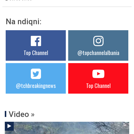
Na ndiqni:
Top Channel
@topchannelalbania
@tchbreakingnews
Top Channel
Video »