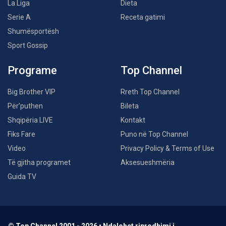
La Liga
Dieta
Serie A
Receta gatimi
Shumësportësh
Sport Gossip
Programe
Top Channel
Big Brother VIP
Rreth Top Channel
Për’puthen
Bileta
Shqipëria LIVE
Kontakt
Fiks Fare
Puno në Top Channel
Video
Privacy Policy & Terms of Use
Të gjitha programet
Aksesueshmëria
Guida TV
© Top Channel 2001 - 2026 • Ndalohet riprodhimi i