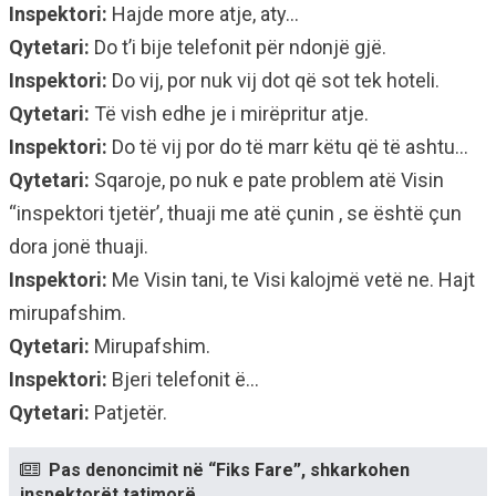
Inspektori:
Hajde more atje, aty…
Qytetari:
Do t’i bije telefonit për ndonjë gjë.
Inspektori:
Do vij, por nuk vij dot që sot tek hoteli.
Qytetari:
Të vish edhe je i mirëpritur atje.
Inspektori:
Do të vij por do të marr këtu që të ashtu…
Qytetari:
Sqaroje, po nuk e pate problem atë Visin
“inspektori tjetër’, thuaji me atë çunin , se është çun
dora jonë thuaji.
Inspektori:
Me Visin tani, te Visi kalojmë vetë ne. Hajt
mirupafshim.
Qytetari:
Mirupafshim.
Inspektori:
Bjeri telefonit ë…
Qytetari:
Patjetër.
Pas denoncimit në “Fiks Fare”, shkarkohen
inspektorët tatimorë