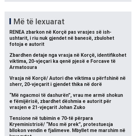
Më të lexuarat
RENEA zbarkon në Korçë pas vrasjes së ish-
ushtarit, i riu nuk gjendet në banesë, zbulohet
fotoja e autorit
Zbardhen detaje nga vrasja në Korçë, identifikohet
viktima, 20-vjeçari ka qenë pjesë e Forcave të
Armatosura
Vrasja në Korçë/ Autori dhe viktima u përfshinë në
sherr, 20-vjeçarit i gjendet thika në dorë
“Më ngacmoi të dashurën”, vrau me armë shokun
e fëmijërisë, zbardhet dëshmia e autorit për
vrasjen e 21-vjeçarit Johan Zuko
Tensione në tubimin e 70-të përpara
Kryeministrisë/ “Mos më prek”, protestuesja
bllokon vendin e fjalimeve. Mbyllet me marshim në