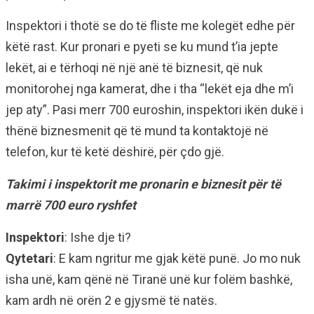
Inspektori i thotë se do të fliste me kolegët edhe për
këtë rast. Kur pronari e pyeti se ku mund t’ia jepte
lekët, ai e tërhoqi në një anë të biznesit, që nuk
monitorohej nga kamerat, dhe i tha “lekët eja dhe m’i
jep aty”. Pasi merr 700 euroshin, inspektori ikën dukë i
thënë biznesmenit që të mund ta kontaktojë në
telefon, kur të ketë dëshirë, për çdo gjë.
Takimi i inspektorit me pronarin e biznesit për të
marrë 700 euro ryshfet
Inspektori
: Ishe dje ti?
Qytetari
: E kam ngritur me gjak këtë punë. Jo mo nuk
isha unë, kam qënë në Tiranë unë kur folëm bashkë,
kam ardh në orën 2 e gjysmë të natës.