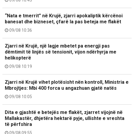
“Nata e tmerrit” në Krujë, zjarri apokaliptik kërcënoi
banesat dhe bizneset, çfarë la pas beteja me flakët
09/08 10:36
Zjarri në Krujë, një lagje mbetet pa energji pas
dëmtimit të linjës së tensionit, vijon ndërhyrja me
helikopterë
09/08 10:19
Zjarri në Krujë vihet plotësisht nën kontroll, Ministria e
Mbrojtjes: Mbi 400 forca u angazhuan gjatë natës
09/08 10:05
Dita e gjashtë e betejës me flakët, zjarret vijojnë në
Mallakastër, dhjetëra hektarë pyje, ullishte e vreshta
të përfshira
09/08 09:55