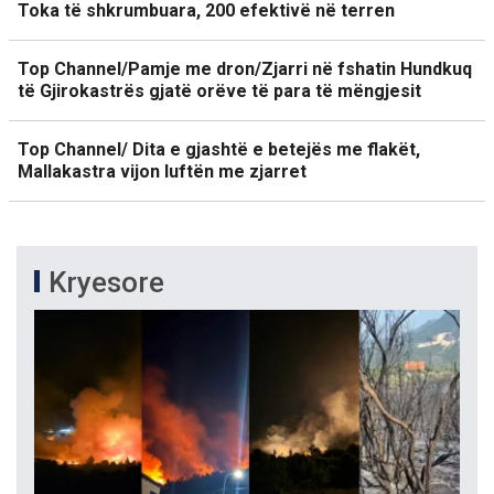
Toka të shkrumbuara, 200 efektivë në terren
Top Channel/Pamje me dron/Zjarri në fshatin Hundkuq
të Gjirokastrës gjatë orëve të para të mëngjesit
Top Channel/ Dita e gjashtë e betejës me flakët,
Mallakastra vijon luftën me zjarret
Kryesore