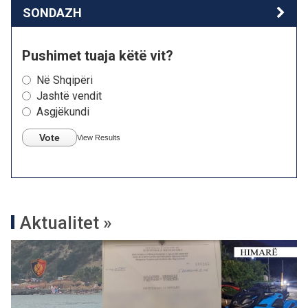
SONDAZH
Pushimet tuaja këtë vit?
Në Shqipëri
Jashtë vendit
Asgjëkundi
Vote
View Results
Aktualitet »