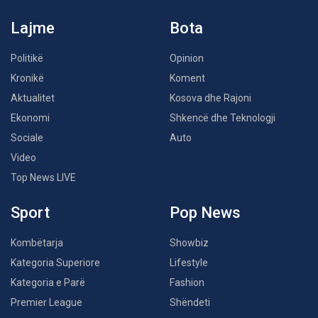
Lajme
Bota
Politikë
Opinion
Kronikë
Koment
Aktualitet
Kosova dhe Rajoni
Ekonomi
Shkencë dhe Teknologji
Sociale
Auto
Video
Top News LIVE
Sport
Pop News
Kombëtarja
Showbiz
Kategoria Superiore
Lifestyle
Kategoria e Parë
Fashion
Premier League
Shëndeti