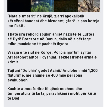
“Nata e tmerrit” në Krujë, zjarri apokaliptik
kërcënoi banesat dhe bizneset, çfarë la pas beteja
me flakët
Thatësira rekord zbulon anijet naziste të Luftës
së Dytë Botërore në Danub, dalin në sipërfaqe
edhe municione të pashpërthyera
Vrasja e të riut në Korçë, Policia njoftim zyrtar:
Arrestohet autori i dyshuar, sekuestrohet arma e
krimit
Tajfuni “Dolphin” godet Azinë/ Anulohen mbi 1,300
fluturime, më shumë se 400 mijë persona
evakuohen
Kushte atmosferike të qëndrueshme dhe
temperatura të larta, parashikimi i motit për këtë
të Diel