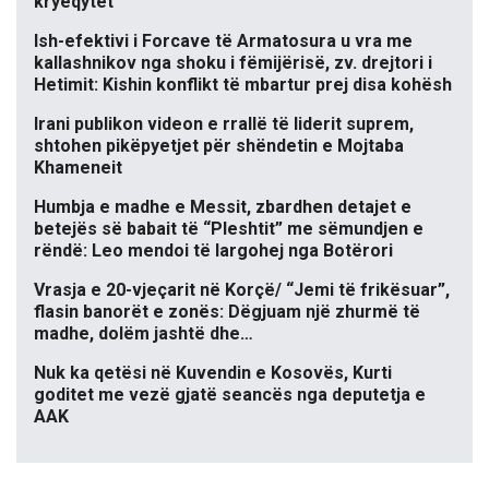
kryeqytet
Ish-efektivi i Forcave të Armatosura u vra me
kallashnikov nga shoku i fëmijërisë, zv. drejtori i
Hetimit: Kishin konflikt të mbartur prej disa kohësh
Irani publikon videon e rrallë të liderit suprem,
shtohen pikëpyetjet për shëndetin e Mojtaba
Khameneit
Humbja e madhe e Messit, zbardhen detajet e
betejës së babait të “Pleshtit” me sëmundjen e
rëndë: Leo mendoi të largohej nga Botërori
Vrasja e 20-vjeçarit në Korçë/ “Jemi të frikësuar”,
flasin banorët e zonës: Dëgjuam një zhurmë të
madhe, dolëm jashtë dhe…
Nuk ka qetësi në Kuvendin e Kosovës, Kurti
goditet me vezë gjatë seancës nga deputetja e
AAK