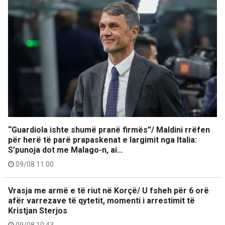
“Guardiola ishte shumë pranë firmës”/ Maldini rrëfen
për herë të parë prapaskenat e largimit nga Italia:
S’punoja dot me Malago-n, ai…
09/08 11:00
Vrasja me armë e të riut në Korçë/ U fsheh për 6 orë
afër varrezave të qytetit, momenti i arrestimit të
Kristjan Sterjos
09/08 10:43