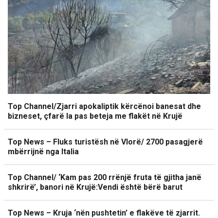
Top Channel/Zjarri apokaliptik kërcënoi banesat dhe
bizneset, çfarë la pas beteja me flakët në Krujë
Top News – Fluks turistësh në Vlorë/ 2700 pasagjerë
mbërrijnë nga Italia
Top Channel/ ‘Kam pas 200 rrënjë fruta të gjitha janë
shkrirë’, banori në Krujë:Vendi është bërë barut
Top News – Kruja ‘nën pushtetin’ e flakëve të zjarrit.