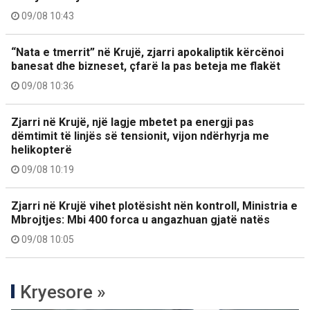
09/08 10:43
“Nata e tmerrit” në Krujë, zjarri apokaliptik kërcënoi
banesat dhe bizneset, çfarë la pas beteja me flakët
09/08 10:36
Zjarri në Krujë, një lagje mbetet pa energji pas
dëmtimit të linjës së tensionit, vijon ndërhyrja me
helikopterë
09/08 10:19
Zjarri në Krujë vihet plotësisht nën kontroll, Ministria e
Mbrojtjes: Mbi 400 forca u angazhuan gjatë natës
09/08 10:05
Kryesore »