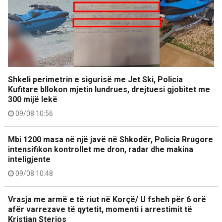
Shkeli perimetrin e sigurisë me Jet Ski, Policia
Kufitare bllokon mjetin lundrues, drejtuesi gjobitet me
300 mijë lekë
09/08 10:56
Mbi 1200 masa në një javë në Shkodër, Policia Rrugore
intensifikon kontrollet me dron, radar dhe makina
inteligjente
09/08 10:48
Vrasja me armë e të riut në Korçë/ U fsheh për 6 orë
afër varrezave të qytetit, momenti i arrestimit të
Kristjan Sterjos