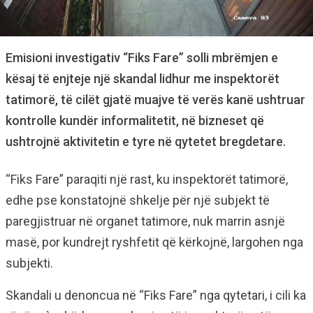
Emisioni investigativ “Fiks Fare” solli mbrëmjen e
kësaj të enjteje një skandal lidhur me inspektorët
tatimorë, të cilët gjatë muajve të verës kanë ushtruar
kontrolle kundër informalitetit, në bizneset që
ushtrojnë aktivitetin e tyre në qytetet bregdetare.
“Fiks Fare” paraqiti një rast, ku inspektorët tatimorë,
edhe pse konstatojnë shkelje për një subjekt të
paregjistruar në organet tatimore, nuk marrin asnjë
masë, por kundrejt ryshfetit që kërkojnë, largohen nga
subjekti.
Skandali u denoncua në “Fiks Fare” nga qytetari, i cili ka