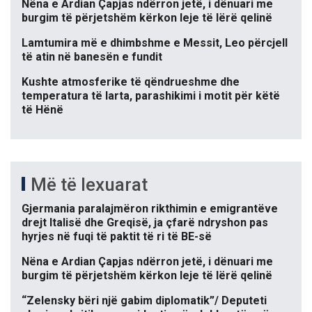
Nëna e Ardian Çapjas ndërron jetë, i dënuari me
burgim të përjetshëm kërkon leje të lërë qelinë
Lamtumira më e dhimbshme e Messit, Leo përcjell
të atin në banesën e fundit
Kushte atmosferike të qëndrueshme dhe
temperatura të larta, parashikimi i motit për këtë
të Hënë
Më të lexuarat
Gjermania paralajmëron rikthimin e emigrantëve
drejt Italisë dhe Greqisë, ja çfarë ndryshon pas
hyrjes në fuqi të paktit të ri të BE-së
Nëna e Ardian Çapjas ndërron jetë, i dënuari me
burgim të përjetshëm kërkon leje të lërë qelinë
“Zelensky bëri një gabim diplomatik”/ Deputeti