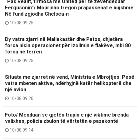
“Pas Realit, firmosa me United për të zëvendësuar
Fergusonin”/ Mourinho tregon prapaskenat e bujshme:
Në fund zgjodha Chelsea-n
10/08 09:25
Dy vatra zjarri në Mallakastër dhe Patos, dhjetëra
forca nisin operacionet për izolimin e flakëve, mbi 80
forca në terren
10/08 09:25
Situata me zjarret në vend, Ministria e Mbrojtjes: Pesë
vatra mbeten aktive, ndërhyjnë katër helikopterë dhe
një avion
10/08 09:20
Foto/ Menduan se gjetën trupin e një viktime brenda
valixhes, policia zbulon të vërtetën e pazakontë
10/08 09:14