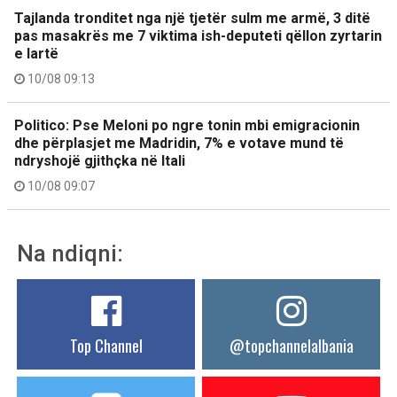
Tajlanda tronditet nga një tjetër sulm me armë, 3 ditë
pas masakrës me 7 viktima ish-deputeti qëllon zyrtarin
e lartë
10/08 09:13
Politico: Pse Meloni po ngre tonin mbi emigracionin
dhe përplasjet me Madridin, 7% e votave mund të
ndryshojë gjithçka në Itali
10/08 09:07
Na ndiqni:
Top Channel
@topchannelalbania