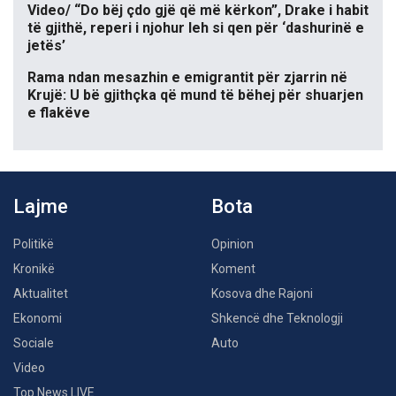
Video/ “Do bëj çdo gjë që më kërkon”, Drake i habit
të gjithë, reperi i njohur leh si qen për ‘dashurinë e
jetës’
Rama ndan mesazhin e emigrantit për zjarrin në
Krujë: U bë gjithçka që mund të bëhej për shuarjen
e flakëve
Lajme
Bota
Politikë
Opinion
Kronikë
Koment
Aktualitet
Kosova dhe Rajoni
Ekonomi
Shkencë dhe Teknologji
Sociale
Auto
Video
Top News LIVE