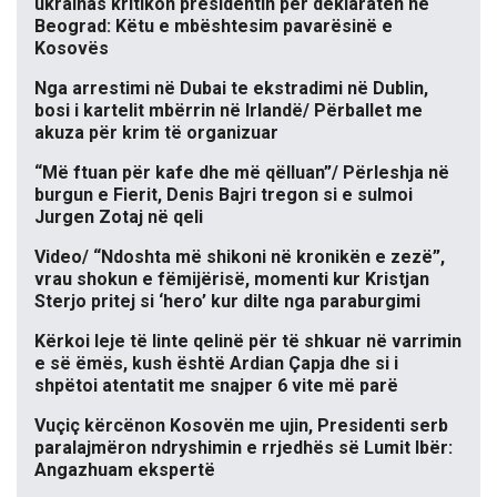
ukrainas kritikon presidentin për deklaratën në
Beograd: Këtu e mbështesim pavarësinë e
Kosovës
Nga arrestimi në Dubai te ekstradimi në Dublin,
bosi i kartelit mbërrin në Irlandë/ Përballet me
akuza për krim të organizuar
“Më ftuan për kafe dhe më qëlluan”/ Përleshja në
burgun e Fierit, Denis Bajri tregon si e sulmoi
Jurgen Zotaj në qeli
Video/ “Ndoshta më shikoni në kronikën e zezë”,
vrau shokun e fëmijërisë, momenti kur Kristjan
Sterjo pritej si ‘hero’ kur dilte nga paraburgimi
Kërkoi leje të linte qelinë për të shkuar në varrimin
e së ëmës, kush është Ardian Çapja dhe si i
shpëtoi atentatit me snajper 6 vite më parë
Vuçiç kërcënon Kosovën me ujin, Presidenti serb
paralajmëron ndryshimin e rrjedhës së Lumit Ibër:
Angazhuam ekspertë