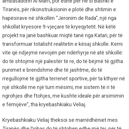
ambasadorin Al Marri, por edhe për ne si Bashki e
Tiranës, për rikonstruksionin e plotë dhe shtimin e
hapësirave në shkollën “Jeronim de Rada”, një nga
shkollat kryesore 9-vjeçare të kryeqytetit. Në këtë
projekt na janë bashkuar miqtë tanë nga Katari, për të
transformuar totalisht realitetin e kësaj shkolle. Kemi
vite që ndjejmë nevojën për ndërhyrje në atë shkollë:
do të shtojmë një palestër të re, do të bëjmë të gjitha
punimet e brendshme dhe të jashtme, do të
rregullojmë të gjitha terrenet sportive, për ta kthyer në
një shkollë me një turn mësimi, me sistem të ri të
ngrohjes dhe ftohjes, me kushte ideale për arsimimin
e fëmijëve”, tha kryebashkiaku Veliaj.
Kryebashkiaku Veliaj theksoi se marrëdhëniet mes
Tiranës dhe Dohas do të shtohen edhe më tej, për të