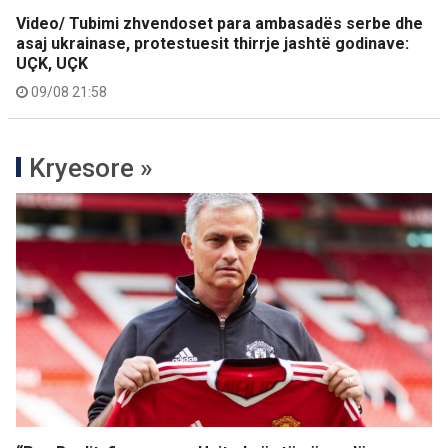
Video/ Tubimi zhvendoset para ambasadës serbe dhe
asaj ukrainase, protestuesit thirrje jashtë godinave:
UÇK, UÇK
09/08 21:58
Kryesore »