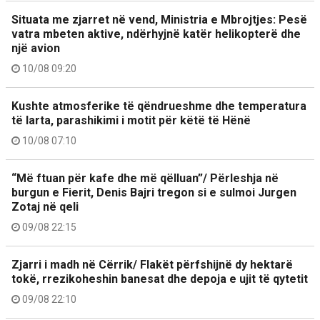
Situata me zjarret në vend, Ministria e Mbrojtjes: Pesë
vatra mbeten aktive, ndërhyjnë katër helikopterë dhe
një avion
10/08 09:20
Kushte atmosferike të qëndrueshme dhe temperatura
të larta, parashikimi i motit për këtë të Hënë
10/08 07:10
“Më ftuan për kafe dhe më qëlluan”/ Përleshja në
burgun e Fierit, Denis Bajri tregon si e sulmoi Jurgen
Zotaj në qeli
09/08 22:15
Zjarri i madh në Cërrik/ Flakët përfshijnë dy hektarë
tokë, rrezikoheshin banesat dhe depoja e ujit të qytetit
09/08 22:10