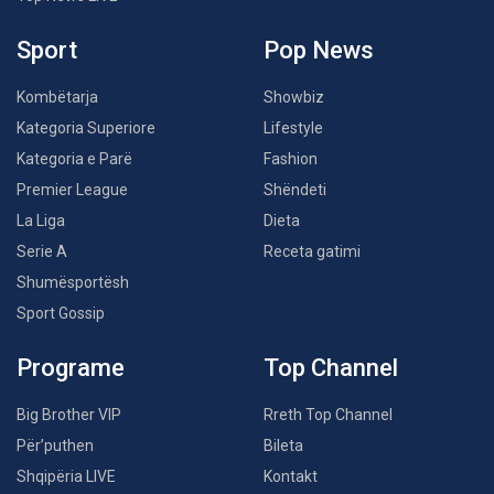
Sport
Pop News
Kombëtarja
Showbiz
Kategoria Superiore
Lifestyle
Kategoria e Parë
Fashion
Premier League
Shëndeti
La Liga
Dieta
Serie A
Receta gatimi
Shumësportësh
Sport Gossip
Programe
Top Channel
Big Brother VIP
Rreth Top Channel
Për’puthen
Bileta
Shqipëria LIVE
Kontakt