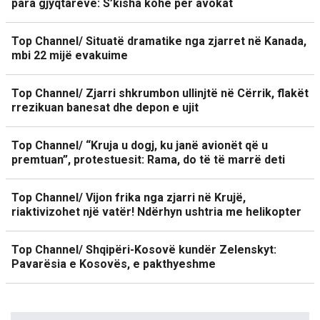
para gjyqtarëve: S’kisha kohë për avokat
Top Channel/ Situatë dramatike nga zjarret në Kanada,
mbi 22 mijë evakuime
Top Channel/ Zjarri shkrumbon ullinjtë në Cërrik, flakët
rrezikuan banesat dhe depon e ujit
Top Channel/ “Kruja u dogj, ku janë avionët që u
premtuan”, protestuesit: Rama, do të të marrë deti
Top Channel/ Vijon frika nga zjarri në Krujë,
riaktivizohet një vatër! Ndërhyn ushtria me helikopter
Top Channel/ Shqipëri-Kosovë kundër Zelenskyt:
Pavarësia e Kosovës, e pakthyeshme