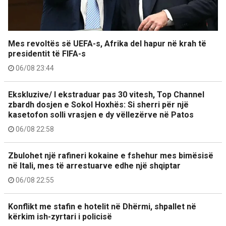
Mes revoltës së UEFA-s, Afrika del hapur në krah të
presidentit të FIFA-s
06/08 23:44
Ekskluzive/ I ekstraduar pas 30 vitesh, Top Channel
zbardh dosjen e Sokol Hoxhës: Si sherri për një
kasetofon solli vrasjen e dy vëllezërve në Patos
06/08 22:58
Zbulohet një rafineri kokaine e fshehur mes bimësisë
në Itali, mes të arrestuarve edhe një shqiptar
06/08 22:55
Konflikt me stafin e hotelit në Dhërmi, shpallet në
kërkim ish-zyrtari i policisë