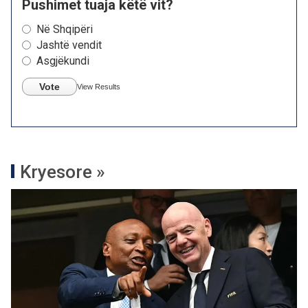
Pushimet tuaja këtë vit?
Në Shqipëri
Jashtë vendit
Asgjëkundi
Vote
View Results
Kryesore »