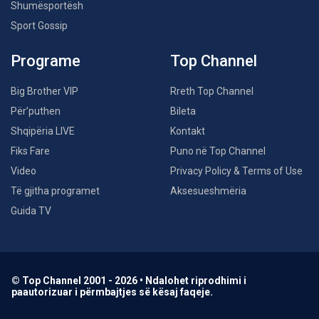
Shumësportësh
Sport Gossip
Programe
Top Channel
Big Brother VIP
Rreth Top Channel
Për’puthen
Bileta
Shqipëria LIVE
Kontakt
Fiks Fare
Puno në Top Channel
Video
Privacy Policy & Terms of Use
Të gjitha programet
Aksesueshmëria
Guida TV
© Top Channel 2001 - 2026 • Ndalohet riprodhimi i
paautorizuar i përmbajtjes së kësaj faqeje.