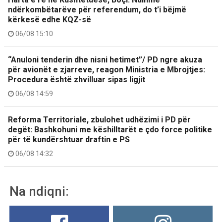
ndërkombëtarëve për referendum, do t’i bëjmë
kërkesë edhe KQZ-së
06/08 15:10
“Anuloni tenderin dhe nisni hetimet”/ PD ngre akuza
për avionët e zjarreve, reagon Ministria e Mbrojtjes:
Procedura është zhvilluar sipas ligjit
06/08 14:59
Reforma Territoriale, zbulohet udhëzimi i PD për
degët: Bashkohuni me këshilltarët e çdo force politike
për të kundërshtuar draftin e PS
06/08 14:32
Na ndiqni: