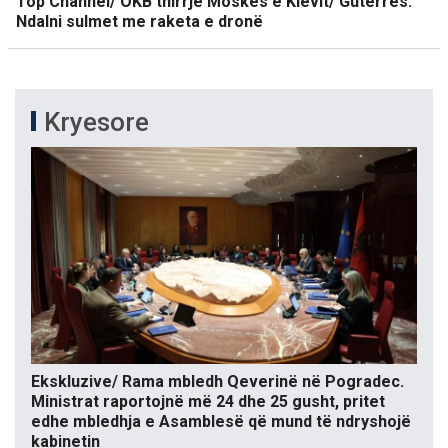
Top Channel/ OKB thirrje Moskës e Kievit/ Guterres:
Ndalni sulmet me raketa e dronë
Kryesore
Ekskluzive/ Rama mbledh Qeverinë në Pogradec.
Ministrat raportojnë më 24 dhe 25 gusht, pritet
edhe mbledhja e Asamblesë që mund të ndryshojë
kabinetin