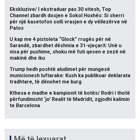
Ekskluzive/ I ekstraduar pas 30 vitesh, Top
Channel zbardh dosjen e Sokol Hoxhës: Si sherri
për një kasetofon solli vrasjen e dy vëllezërve në
Patos
U kap me 4 pistoleta “Glock” rrugës për në
Sarandë, zbardhet dëshmia e 31-vjeçarit: Unë u
nisa për pushime, shoku më futi qesen e zezë në
makinë dhe iku
Trump hedh poshtë aludimet për mungesë
municionesh luftarake: Kush ka publikuar deklarata
tradhtare, të dënohet me burg
Kthesa e madhe e kampionit të botës/ Rodri i thotë
përfundimisht ‘jo’ Realit të Madridit, zgjodhi kalimin
te Barcelona
Më të lexuarat