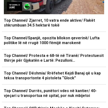
Top Channel/ Zjarret, 10 vatra ende aktive/ Flakët
shkrumbuan 34.5 hektarë tokë
Top Channel/Spanjë, opozita bllokon qeverinë/ Lufta
politike lë në rrugë 1000 fëmijë marokenë
Top Channel/ Protesta e 68-të në Tiranë/ Protestuesit
thirrje për Gjykatën e Lartë: Pezulloni…
Top Channel/ Dëshmia/ Rrëfehet Kejdi Banaj që u kap
teksa transportonte 4 pistoleta “Glock”
Top Channel/ Durrës, punëtori vdes në kantier/ 40-
vjeçari u transportua në spital, por nuk mbijetoi