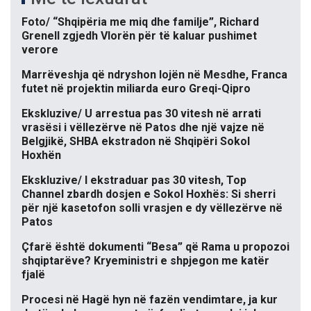
Foto/ “Shqipëria me miq dhe familje”, Richard
Grenell zgjedh Vlorën për të kaluar pushimet
verore
Marrëveshja që ndryshon lojën në Mesdhe, Franca
futet në projektin miliarda euro Greqi-Qipro
Ekskluzive/ U arrestua pas 30 vitesh në arrati
vrasësi i vëllezërve në Patos dhe një vajze në
Belgjikë, SHBA ekstradon në Shqipëri Sokol
Hoxhën
Ekskluzive/ I ekstraduar pas 30 vitesh, Top
Channel zbardh dosjen e Sokol Hoxhës: Si sherri
për një kasetofon solli vrasjen e dy vëllezërve në
Patos
Çfarë është dokumenti “Besa” që Rama u propozoi
shqiptarëve? Kryeministri e shpjegon me katër
fjalë
Procesi në Hagë hyn në fazën vendimtare, ja kur