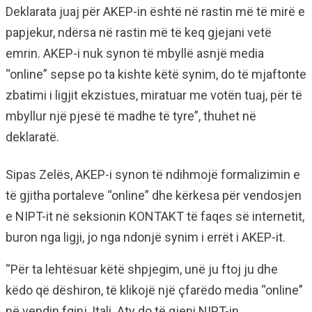
Deklarata juaj për AKEP-in është në rastin më të mirë e
papjekur, ndërsa në rastin më të keq gjejani vetë
emrin. AKEP-i nuk synon të mbyllë asnjë media
“online” sepse po ta kishte këtë synim, do të mjaftonte
zbatimi i ligjit ekzistues, miratuar me votën tuaj, për të
mbyllur një pjesë të madhe të tyre”, thuhet në
deklaratë.
Sipas Zelës, AKEP-i synon të ndihmojë formalizimin e
të gjitha portaleve “online” dhe kërkesa për vendosjen
e NIPT-it në seksionin KONTAKT të faqes së internetit,
buron nga ligji, jo nga ndonjë synim i errët i AKEP-it.
“Për ta lehtësuar këtë shpjegim, unë ju ftoj ju dhe
këdo që dëshiron, të klikojë një çfarëdo media “online”
në vendin fqinj, Itali. Aty do të gjeni NIPT-in