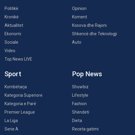
Politikë
Opinion
Kronikë
Koment
Aktualitet
Kosova dhe Rajoni
Ekonomi
Shkencë dhe Teknologji
Sociale
Auto
Video
Top News LIVE
Sport
Pop News
Kombëtarja
Showbiz
Kategoria Superiore
Lifestyle
Kategoria e Parë
Fashion
Premier League
Shëndeti
La Liga
Dieta
Serie A
Receta gatimi