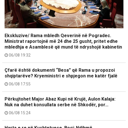
Ekskluzive/ Rama mbledh Qeverinë në Pogradec.
Ministrat raportojnë më 24 dhe 25 gusht, pritet edhe
mbledhja e Asamblesë që mund të ndryshojë kabinetin
06/08 19:32
Çfarë është dokumenti “Besa” që Rama u propozoi
shqiptarëve? Kryeministri e shpjegon me katër fjalë
06/08 17:55
Përkujtohet Major Abaz Kupi në Krujë, Aulon Kalaja:
Nuk na duhet konsullata serbe në Shkodër, por…
06/08 15:24
Harta e re në Kushtetuese, Boçi: Ndihmë