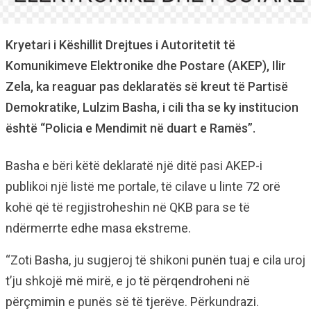
Kryetari i Këshillit Drejtues i Autoritetit të
Komunikimeve Elektronike dhe Postare (AKEP), Ilir
Zela, ka reaguar pas deklaratës së kreut të Partisë
Demokratike, Lulzim Basha, i cili tha se ky institucion
është “Policia e Mendimit në duart e Ramës”.
Basha e bëri këtë deklaratë një ditë pasi AKEP-i
publikoi një listë me portale, të cilave u linte 72 orë
kohë që të regjistroheshin në QKB para se të
ndërmerrte edhe masa ekstreme.
“Zoti Basha, ju sugjeroj të shikoni punën tuaj e cila uroj
t’ju shkojë më mirë, e jo të përqendroheni në
përçmimin e punës së të tjerëve. Përkundrazi.