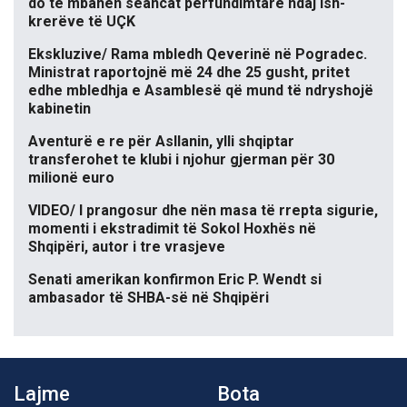
do të mbahen seancat përfundimtare ndaj ish-
krerëve të UÇK
Ekskluzive/ Rama mbledh Qeverinë në Pogradec.
Ministrat raportojnë më 24 dhe 25 gusht, pritet
edhe mbledhja e Asamblesë që mund të ndryshojë
kabinetin
Aventurë e re për Asllanin, ylli shqiptar
transferohet te klubi i njohur gjerman për 30
milionë euro
VIDEO/ I prangosur dhe nën masa të rrepta sigurie,
momenti i ekstradimit të Sokol Hoxhës në
Shqipëri, autor i tre vrasjeve
Senati amerikan konfirmon Eric P. Wendt si
ambasador të SHBA-së në Shqipëri
Lajme
Bota