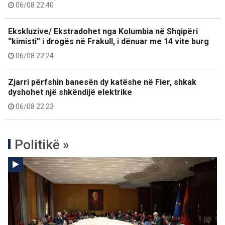
06/08 22:40
Ekskluzive/ Ekstradohet nga Kolumbia në Shqipëri
“kimisti” i drogës në Frakull, i dënuar me 14 vite burg
06/08 22:24
Zjarri përfshin banesën dy katëshe në Fier, shkak
dyshohet një shkëndijë elektrike
06/08 22:23
Politikë »