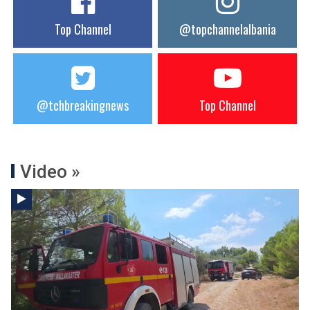
Top Channel
@topchannelalbania
@tchbreakingnews
Top Channel
Video »