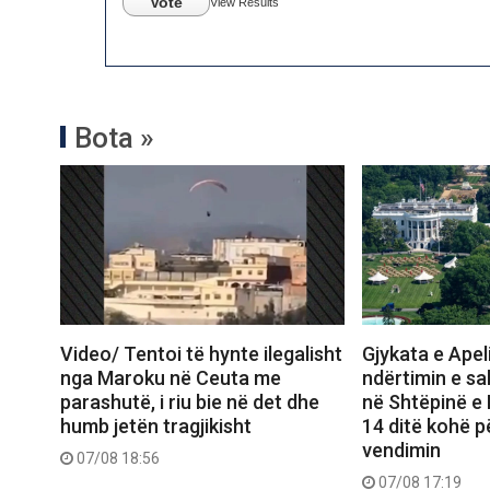
Vote
View Results
Bota »
Video/ Tentoi të hynte ilegalisht
Gjykata e Apel
nga Maroku në Ceuta me
ndërtimin e sal
parashutë, i riu bie në det dhe
në Shtëpinë e
humb jetën tragjikisht
14 ditë kohë p
vendimin
07/08 18:56
07/08 17:19