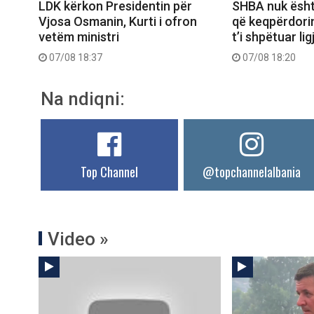
LDK kërkon Presidentin për
SHBA nuk ësht
Vjosa Osmanin, Kurti i ofron
që keqpërdori
vetëm ministri
t’i shpëtuar ligj
07/08 18:37
07/08 18:20
Na ndiqni:
Top Channel
@topchannelalbania
Video »