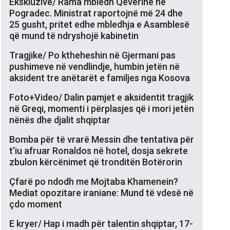
Ekskluzive/ Rama mbledh Qeverinë në
Pogradec. Ministrat raportojnë më 24 dhe
25 gusht, pritet edhe mbledhja e Asamblesë
që mund të ndryshojë kabinetin
Tragjike/ Po ktheheshin në Gjermani pas
pushimeve në vendlindje, humbin jetën në
aksident tre anëtarët e familjes nga Kosova
Foto+Video/ Dalin pamjet e aksidentit tragjik
në Greqi, momenti i përplasjes që i mori jetën
nënës dhe djalit shqiptar
Bomba për të vrarë Messin dhe tentativa për
t’iu afruar Ronaldos në hotel, dosja sekrete
zbulon kërcënimet që tronditën Botërorin
Çfarë po ndodh me Mojtaba Khamenein?
Mediat opozitare iraniane: Mund të vdesë në
çdo moment
E kryer/ Hap i madh për talentin shqiptar, 17-