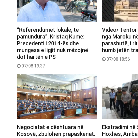
“Referendumet lokale, të
Video/ Tentoi 
pamundura”, Kristaq Kume:
nga Maroku n
Precedenti i 2014-ës dhe
parashutë, i ri
mungesa e ligjit nuk rrëzojnë
humb jetën tra
dot hartën e PS
07/08 18:56
07/08 19:37
Negociatat e dështuara në
Ekstradimi në 
Kosovë, zbulohen prapaskenat.
Hoxhës, Amba