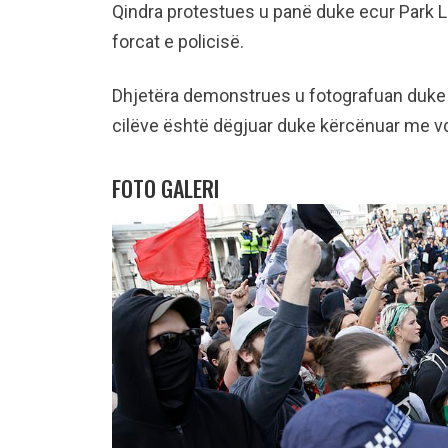
Qindra protestues u panë duke ecur Park Lan
forcat e policisë.
Dhjetëra demonstrues u fotografuan duke u 
cilëve është dëgjuar duke kërcënuar me vde
FOTO GALERI