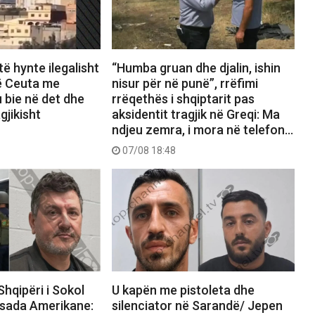
të hynte ilegalisht
“Humba gruan dhe djalin, ishin
ë Ceuta me
nisur për në punë”, rrëfimi
u bie në det dhe
rrëqethës i shqiptarit pas
gjikisht
aksidentit tragjik në Greqi: Ma
ndjeu zemra, i mora në telefon…
07/08 18:48
Shqipëri i Sokol
U kapën me pistoleta dhe
sada Amerikane:
silenciator në Sarandë/ Jepen