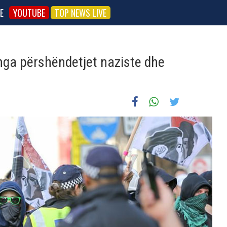
E
YOUTUBE
TOP NEWS LIVE
nga përshëndetjet naziste dhe