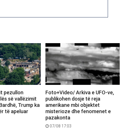
it pezullon
Foto+Video/ Arkiva e UFO-ve,
lës së vallëzimit
publikohen dosje të reja
 Bardhë, Trump ka
amerikane mbi objektet
ër të apeluar
misterioze dhe fenomenet e
pazakonta
07/08 17:03