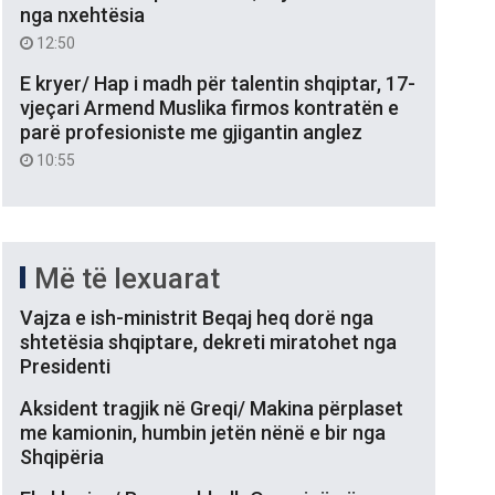
nga nxehtësia
12:50
E kryer/ Hap i madh për talentin shqiptar, 17-
vjeçari Armend Muslika firmos kontratën e
parë profesioniste me gjigantin anglez
10:55
Më të lexuarat
Vajza e ish-ministrit Beqaj heq dorë nga
shtetësia shqiptare, dekreti miratohet nga
Presidenti
Aksident tragjik në Greqi/ Makina përplaset
me kamionin, humbin jetën nënë e bir nga
Shqipëria