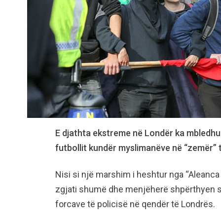
E djathta ekstreme në Londër ka mbledhu
futbollit kundër myslimanëve në “zemër” të
Nisi si një marshim i heshtur nga “Aleanca
zgjati shumë dhe menjëherë shpërthyen 
forcave të policisë në qendër të Londrës.