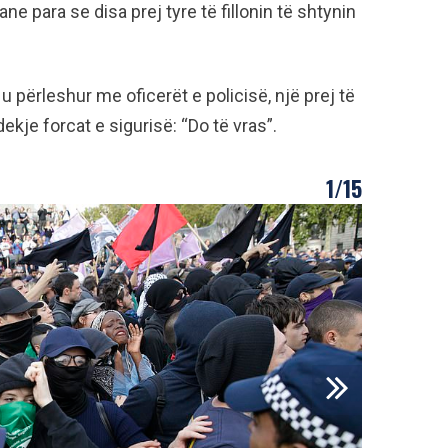
e para se disa prej tyre të fillonin të shtynin
përleshur me oficerët e policisë, një prej të
kje forcat e sigurisë: “Do të vras”.
1/15