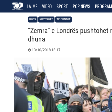
LAJME
VIDEO
SPORT
POP NEWS
PROGRAM
BOTA
KRYESORE
TË FUNDIT
“Zemra” e Londrës pushtohet 
dhuna
13/10/2018 18:17