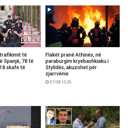
 trafikimit të
Flakët pranë Athinës, në
 Spanjë, 78 të
paraburgim kryebashkiaku i
18 skafe të
Stylidës, akuzohet për
zjarrvënie
07/08 15:26