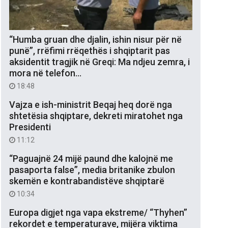
“Humba gruan dhe djalin, ishin nisur për në
punë”, rrëfimi rrëqethës i shqiptarit pas
aksidentit tragjik në Greqi: Ma ndjeu zemra, i
mora në telefon…
18:48
Vajza e ish-ministrit Beqaj heq dorë nga
shtetësia shqiptare, dekreti miratohet nga
Presidenti
11:12
“Paguajnë 24 mijë paund dhe kalojnë me
pasaporta false”, media britanike zbulon
skemën e kontrabandistëve shqiptarë
10:34
Europa digjet nga vapa ekstreme/ “Thyhen”
rekordet e temperaturave, mijëra viktima