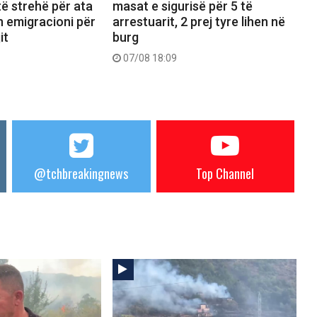
ë strehë për ata
masat e sigurisë për 5 të
n emigracioni për
arrestuarit, 2 prej tyre lihen në
it
burg
07/08 18:09
@tchbreakingnews
Top Channel