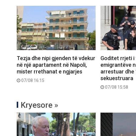
Tezja dhe nipi gjenden të vdekur
Goditet rrjeti i
në një apartament në Napoli,
emigrantëve në
mister rrethanat e ngjarjes
arrestuar dhe 
sekuestruara
07/08 16:15
07/08 15:58
Kryesore »