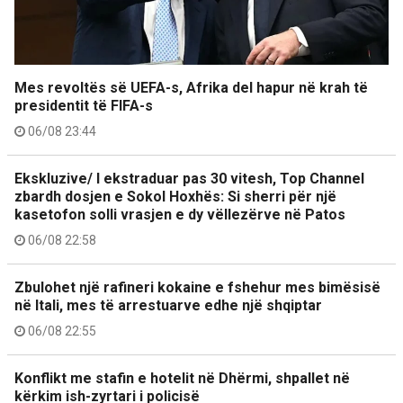
Mes revoltës së UEFA-s, Afrika del hapur në krah të
presidentit të FIFA-s
06/08 23:44
Ekskluzive/ I ekstraduar pas 30 vitesh, Top Channel
zbardh dosjen e Sokol Hoxhës: Si sherri për një
kasetofon solli vrasjen e dy vëllezërve në Patos
06/08 22:58
Zbulohet një rafineri kokaine e fshehur mes bimësisë
në Itali, mes të arrestuarve edhe një shqiptar
06/08 22:55
Konflikt me stafin e hotelit në Dhërmi, shpallet në
kërkim ish-zyrtari i policisë