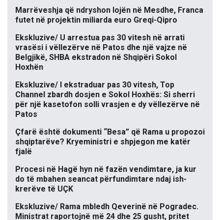
Marrëveshja që ndryshon lojën në Mesdhe, Franca
futet në projektin miliarda euro Greqi-Qipro
Ekskluzive/ U arrestua pas 30 vitesh në arrati
vrasësi i vëllezërve në Patos dhe një vajze në
Belgjikë, SHBA ekstradon në Shqipëri Sokol
Hoxhën
Ekskluzive/ I ekstraduar pas 30 vitesh, Top
Channel zbardh dosjen e Sokol Hoxhës: Si sherri
për një kasetofon solli vrasjen e dy vëllezërve në
Patos
Çfarë është dokumenti “Besa” që Rama u propozoi
shqiptarëve? Kryeministri e shpjegon me katër
fjalë
Procesi në Hagë hyn në fazën vendimtare, ja kur
do të mbahen seancat përfundimtare ndaj ish-
krerëve të UÇK
Ekskluzive/ Rama mbledh Qeverinë në Pogradec.
Ministrat raportojnë më 24 dhe 25 gusht, pritet