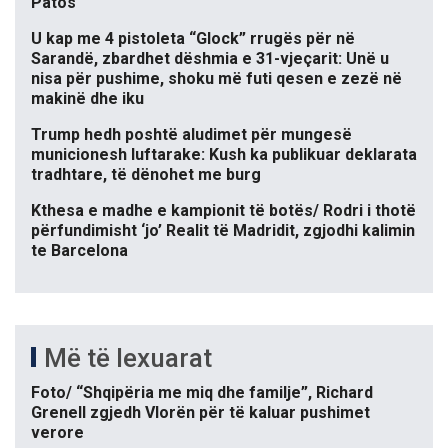
Patos
U kap me 4 pistoleta “Glock” rrugës për në
Sarandë, zbardhet dëshmia e 31-vjeçarit: Unë u
nisa për pushime, shoku më futi qesen e zezë në
makinë dhe iku
Trump hedh poshtë aludimet për mungesë
municionesh luftarake: Kush ka publikuar deklarata
tradhtare, të dënohet me burg
Kthesa e madhe e kampionit të botës/ Rodri i thotë
përfundimisht ‘jo’ Realit të Madridit, zgjodhi kalimin
te Barcelona
Më të lexuarat
Foto/ “Shqipëria me miq dhe familje”, Richard
Grenell zgjedh Vlorën për të kaluar pushimet
verore