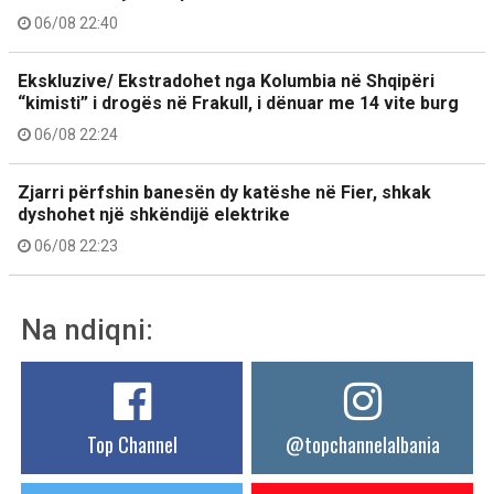
06/08 22:40
Ekskluzive/ Ekstradohet nga Kolumbia në Shqipëri
“kimisti” i drogës në Frakull, i dënuar me 14 vite burg
06/08 22:24
Zjarri përfshin banesën dy katëshe në Fier, shkak
dyshohet një shkëndijë elektrike
06/08 22:23
Na ndiqni:
Top Channel
@topchannelalbania