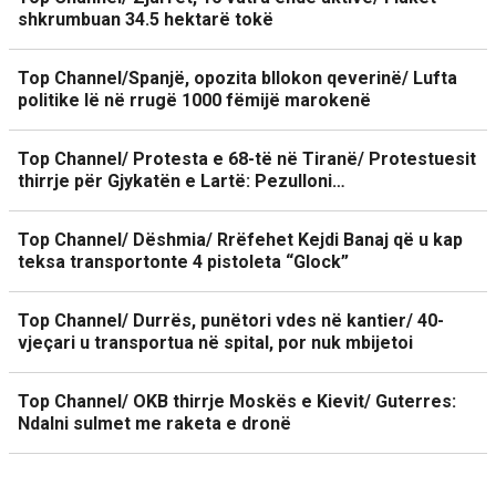
shkrumbuan 34.5 hektarë tokë
Top Channel/Spanjë, opozita bllokon qeverinë/ Lufta
politike lë në rrugë 1000 fëmijë marokenë
Top Channel/ Protesta e 68-të në Tiranë/ Protestuesit
thirrje për Gjykatën e Lartë: Pezulloni…
Top Channel/ Dëshmia/ Rrëfehet Kejdi Banaj që u kap
teksa transportonte 4 pistoleta “Glock”
Top Channel/ Durrës, punëtori vdes në kantier/ 40-
vjeçari u transportua në spital, por nuk mbijetoi
Top Channel/ OKB thirrje Moskës e Kievit/ Guterres:
Ndalni sulmet me raketa e dronë