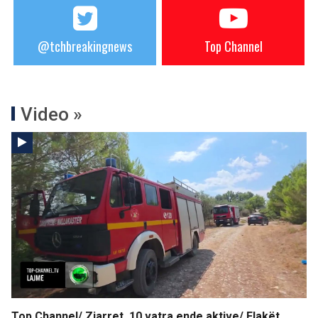
@tchbreakingnews
Top Channel
Video »
Top Channel/ Zjarret, 10 vatra ende aktive/ Flakët