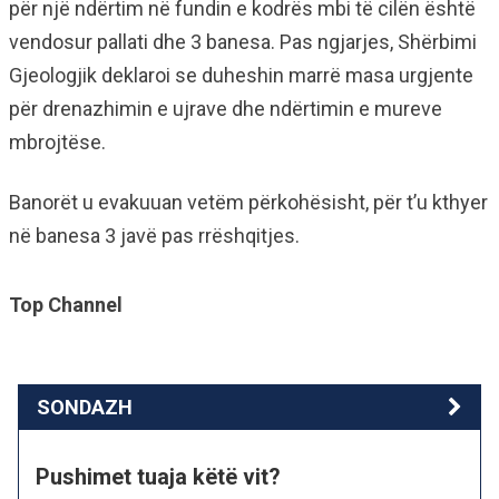
për një ndërtim në fundin e kodrës mbi të cilën është
vendosur pallati dhe 3 banesa. Pas ngjarjes, Shërbimi
Gjeologjik deklaroi se duheshin marrë masa urgjente
për drenazhimin e ujrave dhe ndërtimin e mureve
mbrojtëse.
Banorët u evakuuan vetëm përkohësisht, për t’u kthyer
në banesa 3 javë pas rrëshqitjes.
Top Channel
SONDAZH
Pushimet tuaja këtë vit?