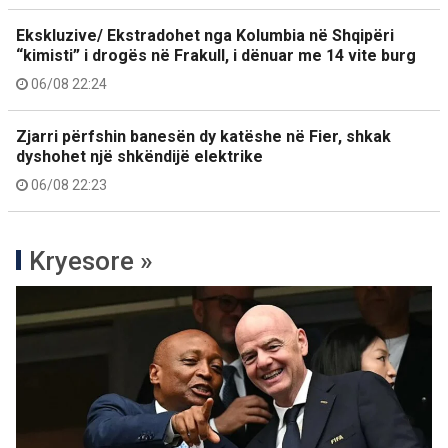
Ekskluzive/ Ekstradohet nga Kolumbia në Shqipëri
“kimisti” i drogës në Frakull, i dënuar me 14 vite burg
06/08 22:24
Zjarri përfshin banesën dy katëshe në Fier, shkak
dyshohet një shkëndijë elektrike
06/08 22:23
Kryesore »