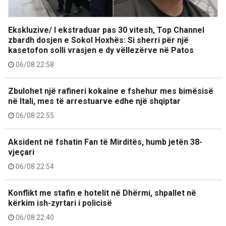
Ekskluzive/ I ekstraduar pas 30 vitesh, Top Channel
zbardh dosjen e Sokol Hoxhës: Si sherri për një
kasetofon solli vrasjen e dy vëllezërve në Patos
06/08 22:58
Zbulohet një rafineri kokaine e fshehur mes bimësisë
në Itali, mes të arrestuarve edhe një shqiptar
06/08 22:55
Aksident në fshatin Fan të Mirditës, humb jetën 38-
vjeçari
06/08 22:54
Konflikt me stafin e hotelit në Dhërmi, shpallet në
kërkim ish-zyrtari i policisë
06/08 22:40