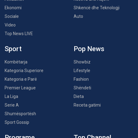
Ekonomi
Shkencë dhe Teknologji
Sociale
Auto
Video
Top News LIVE
Sport
Pop News
Kombëtarja
Showbiz
Kategoria Superiore
Lifestyle
Kategoria e Parë
Fashion
Premier League
Shëndeti
La Liga
Dieta
Serie A
Receta gatimi
Shumësportësh
Sport Gossip
Programe
Top Channel