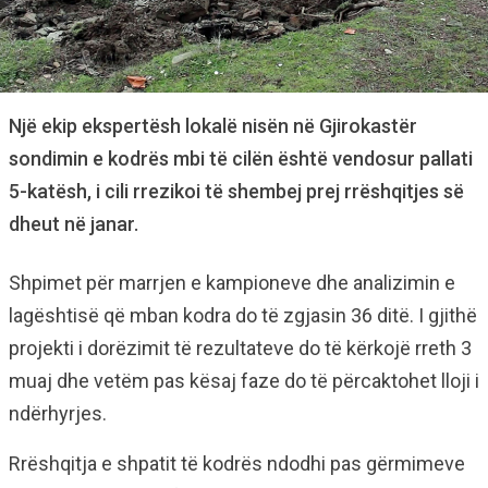
Një ekip ekspertësh lokalë nisën në Gjirokastër
sondimin e kodrës mbi të cilën është vendosur pallati
5-katësh, i cili rrezikoi të shembej prej rrëshqitjes së
dheut në janar.
Shpimet për marrjen e kampioneve dhe analizimin e
lagështisë që mban kodra do të zgjasin 36 ditë. I gjithë
projekti i dorëzimit të rezultateve do të kërkojë rreth 3
muaj dhe vetëm pas kësaj faze do të përcaktohet lloji i
ndërhyrjes.
Rrëshqitja e shpatit të kodrës ndodhi pas gërmimeve