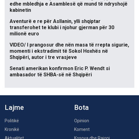
edhe mbledhja e Asamblesë që mund të ndryshojë
kabinetin
Aventurë e re për Asllanin, ylli shqiptar
transferohet te klubi i njohur gjerman për 30
milionë euro
VIDEO/ I prangosur dhe nën masa të rrepta sigurie,
momenti i ekstradimit të Sokol Hoxhës në
Shqipëri, autor i tre vrasjeve
Senati amerikan konfirmon Eric P. Wendt si
ambasador të SHBA-së në Shqipëri
Lajme
Bota
Politikë
Opinion
Kronikë
Koment
Aktualitet
Kosova dhe Rajoni