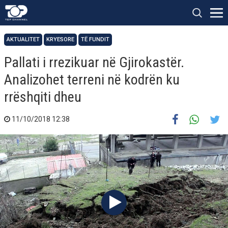
AKTUALITET
KRYESORE
TË FUNDIT
Pallati i rrezikuar në Gjirokastër.
Analizohet terreni në kodrën ku
rrëshqiti dheu
11/10/2018 12:38