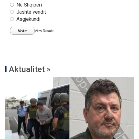
Në Shqipëri
Jashtë vendit
Asgjëkundi
Vote
View Results
Aktualitet »