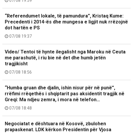
07/08 19:59
“Referendumet lokale, të pamundura”, Kristaq Kume:
Precedenti i 2014-ës dhe mungesa e ligjit nuk rrëzojnë
dot hartën e PS
07/08 19:37
Video/ Tentoi të hynte ilegalisht nga Maroku në Ceuta
me parashutë, i riu bie në det dhe humb jetën
tragjikisht
07/08 18:56
“Humba gruan dhe djalin, ishin nisur për në punë”,
rrëfimi rrëqethës i shqiptarit pas aksidentit tragjik në
Greqi: Ma ndjeu zemra, i mora në telefon…
07/08 18:48
Negociatat e dështuara në Kosovë, zbulohen
prapaskenat. LDK kërkon Presidentin për Vjosa