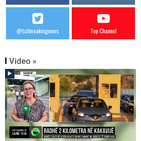
@tchbreakingnews
Top Channel
Video »