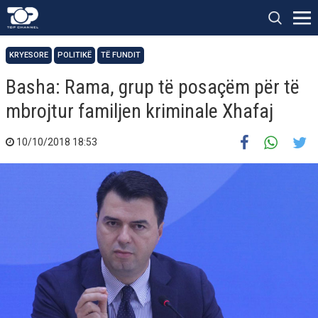
KRYESORE
POLITIKË
TË FUNDIT
Basha: Rama, grup të posaçëm për të
mbrojtur familjen kriminale Xhafaj
10/10/2018 18:53