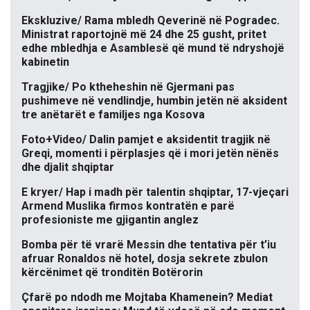
Ekskluzive/ Rama mbledh Qeverinë në Pogradec.
Ministrat raportojnë më 24 dhe 25 gusht, pritet
edhe mbledhja e Asamblesë që mund të ndryshojë
kabinetin
Tragjike/ Po ktheheshin në Gjermani pas
pushimeve në vendlindje, humbin jetën në aksident
tre anëtarët e familjes nga Kosova
Foto+Video/ Dalin pamjet e aksidentit tragjik në
Greqi, momenti i përplasjes që i mori jetën nënës
dhe djalit shqiptar
E kryer/ Hap i madh për talentin shqiptar, 17-vjeçari
Armend Muslika firmos kontratën e parë
profesioniste me gjigantin anglez
Bomba për të vrarë Messin dhe tentativa për t’iu
afruar Ronaldos në hotel, dosja sekrete zbulon
kërcënimet që tronditën Botërorin
Çfarë po ndodh me Mojtaba Khamenein? Mediat