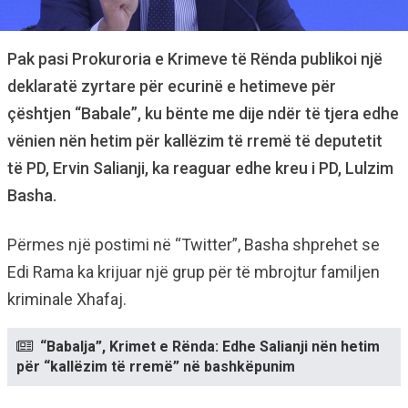
Pak pasi Prokuroria e Krimeve të Rënda publikoi një
deklaratë zyrtare për ecurinë e hetimeve për
çështjen “Babale”, ku bënte me dije ndër të tjera edhe
vënien nën hetim për kallëzim të rremë të deputetit
të PD, Ervin Salianji, ka reaguar edhe kreu i PD, Lulzim
Basha.
Përmes një postimi në “Twitter”, Basha shprehet se
Edi Rama ka krijuar një grup për të mbrojtur familjen
kriminale Xhafaj.
“Babalja”, Krimet e Rënda: Edhe Salianji nën hetim
për “kallëzim të rremë” në bashkëpunim