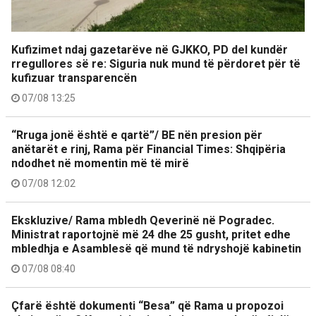
Kufizimet ndaj gazetarëve në GJKKO, PD del kundër
rregullores së re: Siguria nuk mund të përdoret për të
kufizuar transparencën
07/08 13:25
“Rruga jonë është e qartë”/ BE nën presion për
anëtarët e rinj, Rama për Financial Times: Shqipëria
ndodhet në momentin më të mirë
07/08 12:02
Ekskluzive/ Rama mbledh Qeverinë në Pogradec.
Ministrat raportojnë më 24 dhe 25 gusht, pritet edhe
mbledhja e Asamblesë që mund të ndryshojë kabinetin
07/08 08:40
Çfarë është dokumenti “Besa” që Rama u propozoi