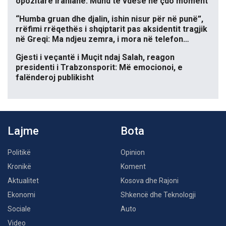
opozitare iraniane: Mund të vdesë në çdo moment
“Humba gruan dhe djalin, ishin nisur për në punë”,
rrëfimi rrëqethës i shqiptarit pas aksidentit tragjik
në Greqi: Ma ndjeu zemra, i mora në telefon…
Gjesti i veçantë i Muçit ndaj Salah, reagon
presidenti i Trabzonsporit: Më emocionoi, e
falënderoj publikisht
Lajme
Bota
Politikë
Opinion
Kronikë
Koment
Aktualitet
Kosova dhe Rajoni
Ekonomi
Shkencë dhe Teknologji
Sociale
Auto
Video