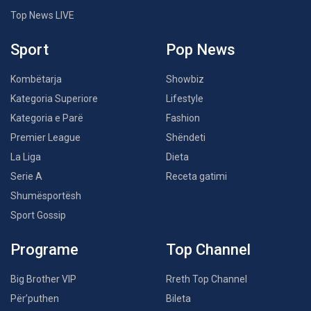
Top News LIVE
Sport
Pop News
Kombëtarja
Showbiz
Kategoria Superiore
Lifestyle
Kategoria e Parë
Fashion
Premier League
Shëndeti
La Liga
Dieta
Serie A
Receta gatimi
Shumësportësh
Sport Gossip
Programe
Top Channel
Big Brother VIP
Rreth Top Channel
Për’puthen
Bileta