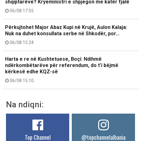
shqiptarëve? Kryeministri e shpjegon me katër fjalë
06/08 17:55
Përkujtohet Major Abaz Kupi në Krujë, Aulon Kalaja:
Nuk na duhet konsullata serbe në Shkodër, por…
06/08 15:24
Harta e re në Kushtetuese, Boçi: Ndihmë
ndërkombëtarëve për referendum, do t’i bëjmë
kërkesë edhe KQZ-së
06/08 15:10
Na ndiqni:
Top Channel
@topchannelalbania