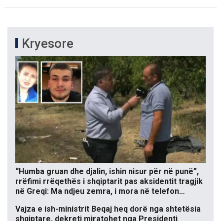
Kryesore
“Humba gruan dhe djalin, ishin nisur për në punë”,
rrëfimi rrëqethës i shqiptarit pas aksidentit tragjik
në Greqi: Ma ndjeu zemra, i mora në telefon…
Vajza e ish-ministrit Beqaj heq dorë nga shtetësia
shqiptare, dekreti miratohet nga Presidenti