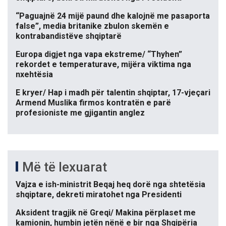
“Paguajnë 24 mijë paund dhe kalojnë me pasaporta
false”, media britanike zbulon skemën e
kontrabandistëve shqiptarë
Europa digjet nga vapa ekstreme/ “Thyhen”
rekordet e temperaturave, mijëra viktima nga
nxehtësia
E kryer/ Hap i madh për talentin shqiptar, 17-vjeçari
Armend Muslika firmos kontratën e parë
profesioniste me gjigantin anglez
Më të lexuarat
Vajza e ish-ministrit Beqaj heq dorë nga shtetësia
shqiptare, dekreti miratohet nga Presidenti
Aksident tragjik në Greqi/ Makina përplaset me
kamionin, humbin jetën nënë e bir nga Shqipëria