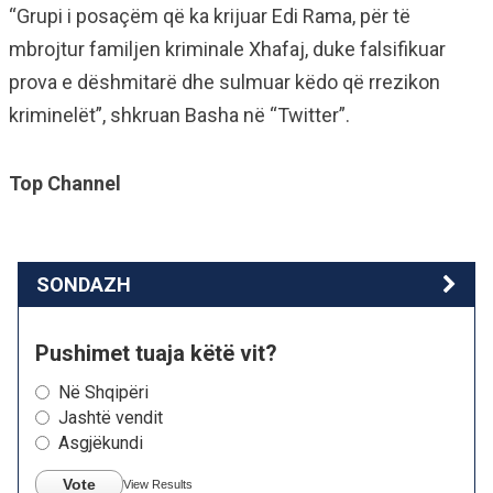
“Grupi i posaçëm që ka krijuar Edi Rama, për të
mbrojtur familjen kriminale Xhafaj, duke falsifikuar
prova e dëshmitarë dhe sulmuar këdo që rrezikon
kriminelët”, shkruan Basha në “Twitter”.
Top Channel
SONDAZH
Pushimet tuaja këtë vit?
Në Shqipëri
Jashtë vendit
Asgjëkundi
Vote
View Results