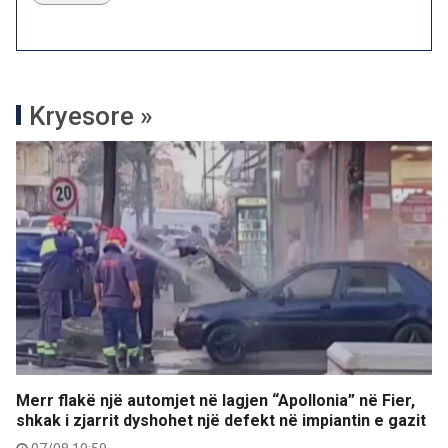
Kryesore »
Merr flakë një automjet në lagjen “Apollonia” në Fier,
shkak i zjarrit dyshohet një defekt në impiantin e gazit