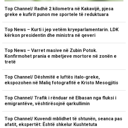
Top Channel/ Radhë 2 kilometra në Kakavijë, pjesa
greke e kufirit punon me sportele të reduktuara
Top News – Kurti i jep vetëm kryeparlamentarin. LDK
kërkon presidentin dhe ministra në qeveri
Top News – Varret masive në Zubin Potok.
Konfirmohet prania e mbetjeve mortore në zonën e
tretë
Top Channel/ Dëshmitë e luftës italo-greke,
ekspozohen në Maliq fotografitë e Kristo Mesogjitis
Top Channel/ Trafik i rënduar në Elbasan nga fluksi i
emigrantëve, vështirësojnë qarkullimin
Top Channel/ Kuvendi mblidhet të shtunën, seanca pas
afatit, ekspertët: Është shkelur Kushtetuta