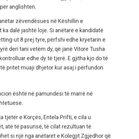
 për anglishten.
 anëtar zëvendësues në Këshillin e
ka dalë jashtë loje. Si anëtarë e kandidatë
ing-ut 8 prej tyre, përfshi edhe kryetarin e
rë deri tani vetëm dy, që janë Vitore Tusha
ntrolluar edhe dy të tjerë. E gjitha kjo do të
ë pritet muaji dhjetor kur asaj i përfundon
itucion është në pamundësi të marrë në
shtetuese.
tjetër e Korçës, Entela Prifti, e cila u
atë të pasurisë, të cilat rezultuan të
jihet si një nga anëtaret e Kolegjit Zgjedhor që