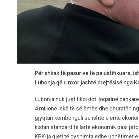
Për shkak të pasurive të pajustifikuara, is
Lubonja që u nxor jashtë drejtësisë nga Kom
Lubonja nuk justifikoi dot llogarinë bankar
4 milionë lekë të së ëmës dhe dhuratën nga
gjyqtari këmbënguli se ishte e ëma ekonom
kishin standard të lartë ekonomik pasi jet
KPK-ja gjeti të dyshimta edhe udhëtimet e