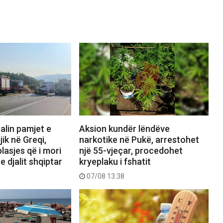
alin pamjet e
Aksion kundër lëndëve
jik në Greqi,
narkotike në Pukë, arrestohet
lasjes që i mori
një 55-vjeçar, procedohet
e djalit shqiptar
kryeplaku i fshatit
07/08 13:38