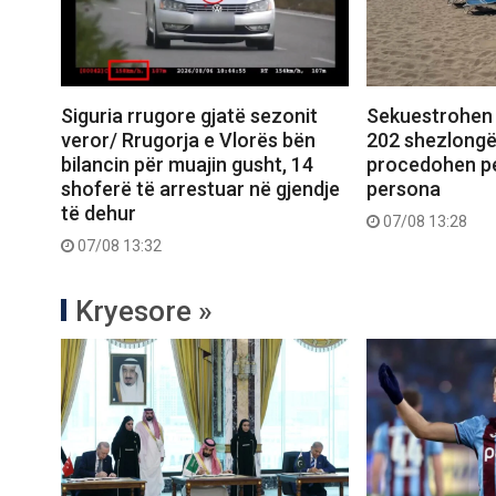
Siguria rrugore gjatë sezonit
Sekuestrohen 
veror/ Rrugorja e Vlorës bën
202 shezlongë 
bilancin për muajin gusht, 14
procedohen pe
shoferë të arrestuar në gjendje
persona
të dehur
07/08 13:28
07/08 13:32
Kryesore »