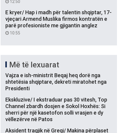
12:50
E kryer/ Hap i madh për talentin shqiptar, 17-
vjeçari Armend Muslika firmos kontratën e
parë profesioniste me gjigantin anglez
10:55
Më të lexuarat
Vajza e ish-ministrit Beqaj heq dorë nga
shtetësia shqiptare, dekreti miratohet nga
Presidenti
Ekskluzive/ I ekstraduar pas 30 vitesh, Top
Channel zbardh dosjen e Sokol Hoxhës: Si
sherri për një kasetofon solli vrasjen e dy
vëllezërve në Patos
Aksident tragjik në Greqi/ Makina përplaset