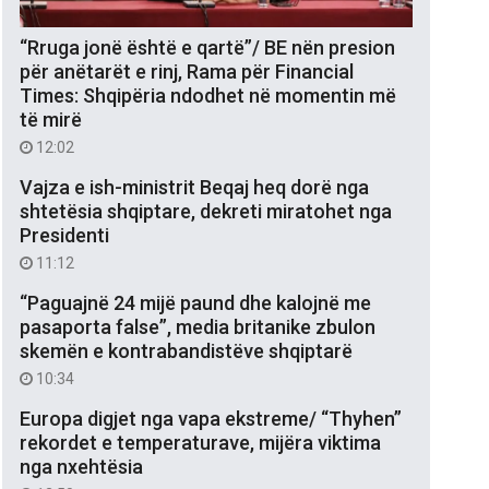
“Rruga jonë është e qartë”/ BE nën presion
për anëtarët e rinj, Rama për Financial
Times: Shqipëria ndodhet në momentin më
të mirë
12:02
Vajza e ish-ministrit Beqaj heq dorë nga
shtetësia shqiptare, dekreti miratohet nga
Presidenti
11:12
“Paguajnë 24 mijë paund dhe kalojnë me
pasaporta false”, media britanike zbulon
skemën e kontrabandistëve shqiptarë
10:34
Europa digjet nga vapa ekstreme/ “Thyhen”
rekordet e temperaturave, mijëra viktima
nga nxehtësia