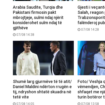
Arabia Saudite, Turqia dhe
Gjesti i veçant
Pakistani firmosin pakt
Salah, reagon 
mbrojtjeje, sulmi ndaj njërit
Trabzonsporit
konsiderohet sulm ndaj të
falënderoj pub
gjithëve
07/08 14:28
07/08 14:38
Shumë larg gjurmëve të të atit/
Foto/ Veshja q
Daniel Maldini ndërton rrugën e
vëmendjen, Ch
tij, ndryshon shtatë skuadra në
shfaqet me një
tetë vite
turin botëror 
07/08 14:05
07/08 13:58