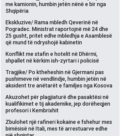
me kamionin, humbin jetën nënë e bir nga
Shqipëria
Ekskluzive/ Rama mbledh Qeverinë në
Pogradec. Ministrat raportojnë më 24 dhe
25 gusht, pritet edhe mbledhja e Asamblesë
që mund të ndryshojë kabinetin
Konflikt me stafin e hotelit në Dhërmi,
shpallet në kërkim ish-zyrtari i policisë
Tragjike/ Po ktheheshin në Gjermani pas
pushimeve në vendlindje, humbin jetën në
aksident tre anëtarët e familjes nga Kosova
Akuzohet për plagjiaturë dhe pasaktësi në
kualifikimet e tij akademike, jep dorëheqjen
profesori i Kembrixhit
Zbulohet një rafineri kokaine e fshehur mes
bimësisë në Itali, mes të arrestuarve edhe
një shqiptar