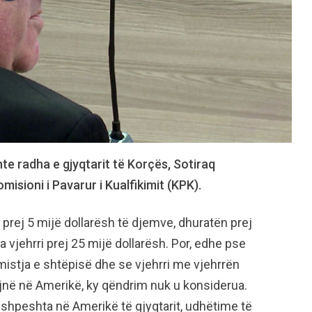
hte radha e gjyqtarit të Korçës, Sotiraq
isioni i Pavarur i Kualfikimit (KPK).
e prej 5 mijë dollarësh të djemve, dhuratën prej
 vjehrri prej 25 mijë dollarësh. Por, edhe pse
istja e shtëpisë dhe se vjehrri me vjehrrën
ojnë në Amerikë, ky qëndrim nuk u konsiderua.
 shpeshta në Amerikë të gjyqtarit, udhëtime të