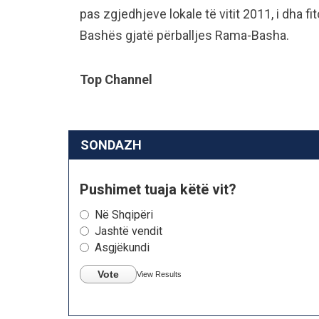
pas zgjedhjeve lokale të vitit 2011, i dha f
Bashës gjatë përballjes Rama-Basha.
Top Channel
SONDAZH
Pushimet tuaja këtë vit?
Në Shqipëri
Jashtë vendit
Asgjëkundi
Vote
View Results