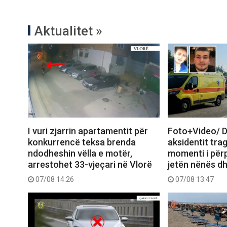
Aktualitet »
I vuri zjarrin apartamentit për
Foto+Video/ D
konkurrencë teksa brenda
aksidentit trag
ndodheshin vëlla e motër,
momenti i përp
arrestohet 33-vjeçari në Vlorë
jetën nënës dh
07/08 14:26
07/08 13:47