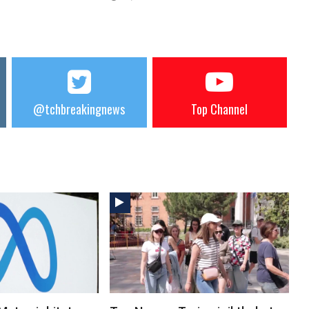
@tchbreakingnews
Top Channel