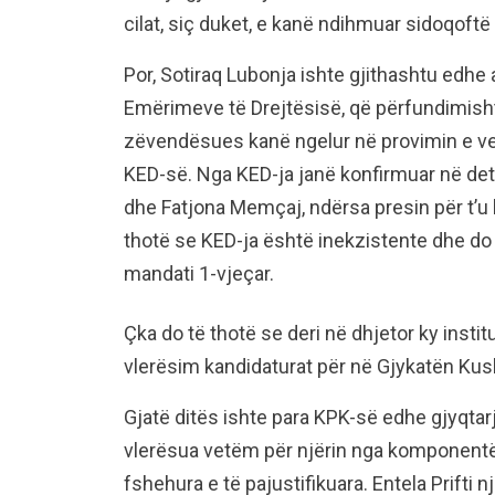
cilat, siç duket, e kanë ndihmuar sidoqoftë
Por, Sotiraq Lubonja ishte gjithashtu edhe
Emërimeve të Drejtësisë, që përfundimisht 
zëvendësues kanë ngelur në provimin e vett
KED-së. Nga KED-ja janë konfirmuar në dety
dhe Fatjona Memçaj, ndërsa presin për t’u ko
thotë se KED-ja është inekzistente dhe do t
mandati 1-vjeçar.
Çka do të thotë se deri në dhjetor ky inst
vlerësim kandidaturat për në Gjykatën Ku
Gjatë ditës ishte para KPK-së edhe gjyqtarja 
vlerësua vetëm për njërin nga komponentët, 
fshehura e të pajustifikuara. Entela Prifti n