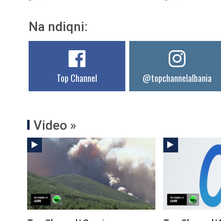
Na ndiqni:
Top Channel
@topchannelalbania
Video »