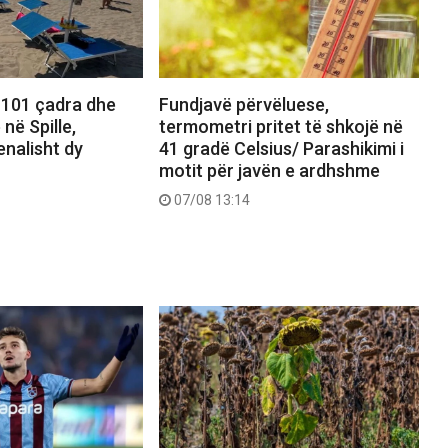
101 çadra dhe
Fundjavë përvëluese,
në Spille,
termometri pritet të shkojë në
nalisht dy
41 gradë Celsius/ Parashikimi i
motit për javën e ardhshme
07/08 13:14