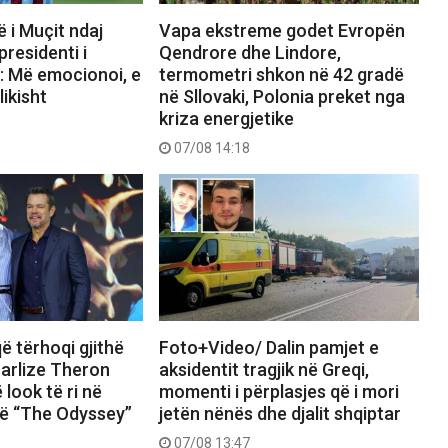
ë i Muçit ndaj
Vapa ekstreme godet Evropën
presidenti i
Qendrore dhe Lindore,
: Më emocionoi, e
termometri shkon në 42 gradë
likisht
në Sllovaki, Polonia preket nga
kriza energjetike
07/08 14:18
ë tërhoqi gjithë
Foto+Video/ Dalin pamjet e
arlize Theron
aksidentit tragjik në Greqi,
 look të ri në
momenti i përplasjes që i mori
të “The Odyssey”
jetën nënës dhe djalit shqiptar
07/08 13:47