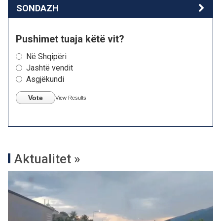
SONDAZH
Pushimet tuaja këtë vit?
Në Shqipëri
Jashtë vendit
Asgjëkundi
Vote
View Results
Aktualitet »