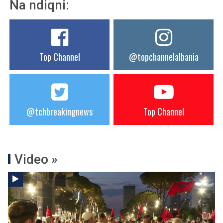
Na ndiqni:
Top Channel
@topchannelalbania
@tchbreakingnews
Top Channel
Video »