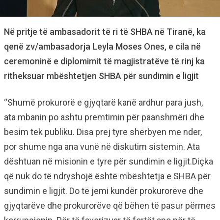
Në pritje të ambasadorit të ri të SHBA në Tiranë, ka
qenë zv/ambasadorja Leyla Moses Ones, e cila në
ceremoninë e diplomimit të magjistratëve të rinj ka
ritheksuar mbështetjen SHBA për sundimin e ligjit
“Shumë prokurorë e gjyqtarë kanë ardhur para jush,
ata mbanin po ashtu premtimin për paanshmëri dhe
besim tek publiku. Disa prej tyre shërbyen me nder,
por shume nga ana vunë në diskutim sistemin. Ata
dështuan në misionin e tyre për sundimin e ligjit.Diçka
që nuk do të ndryshojë është mbështetja e SHBA për
sundimin e ligjit. Do të jemi kundër prokurorëve dhe
gjyqtarëve dhe prokurorëve që bëhen të pasur përmes