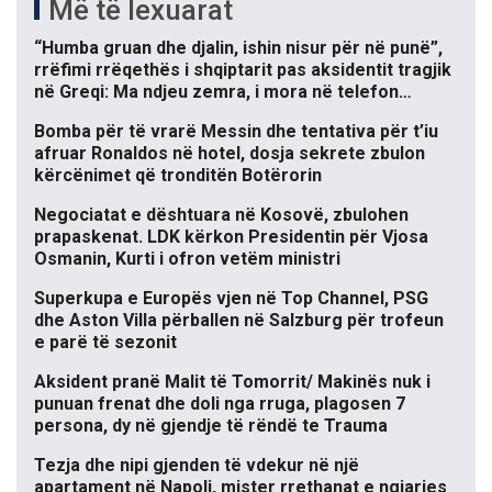
Më të lexuarat
“Humba gruan dhe djalin, ishin nisur për në punë”,
rrëfimi rrëqethës i shqiptarit pas aksidentit tragjik
në Greqi: Ma ndjeu zemra, i mora në telefon…
Bomba për të vrarë Messin dhe tentativa për t’iu
afruar Ronaldos në hotel, dosja sekrete zbulon
kërcënimet që tronditën Botërorin
Negociatat e dështuara në Kosovë, zbulohen
prapaskenat. LDK kërkon Presidentin për Vjosa
Osmanin, Kurti i ofron vetëm ministri
Superkupa e Europës vjen në Top Channel, PSG
dhe Aston Villa përballen në Salzburg për trofeun
e parë të sezonit
Aksident pranë Malit të Tomorrit/ Makinës nuk i
punuan frenat dhe doli nga rruga, plagosen 7
persona, dy në gjendje të rëndë te Trauma
Tezja dhe nipi gjenden të vdekur në një
apartament në Napoli, mister rrethanat e ngjarjes