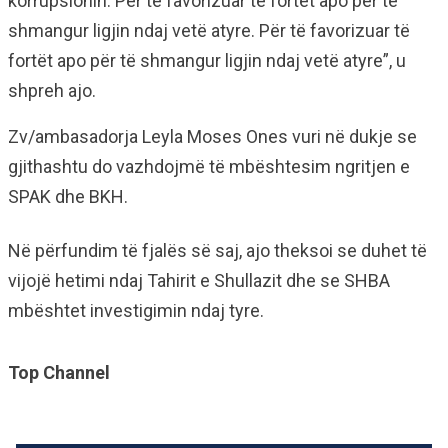
korrupsionin. Për të favorizuar të fortët apo për të
shmangur ligjin ndaj vetë atyre. Për të favorizuar të
fortët apo për të shmangur ligjin ndaj vetë atyre”, u
shpreh ajo.
Zv/ambasadorja Leyla Moses Ones vuri në dukje se
gjithashtu do vazhdojmë të mbështesim ngritjen e
SPAK dhe BKH.
Në përfundim të fjalës së saj, ajo theksoi se duhet të
vijojë hetimi ndaj Tahirit e Shullazit dhe se SHBA
mbështet investigimin ndaj tyre.
Top Channel