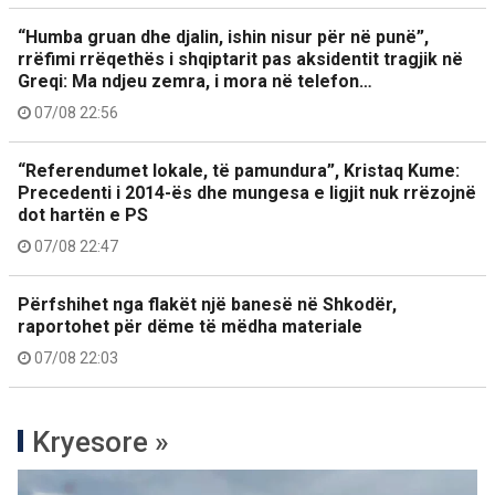
“Humba gruan dhe djalin, ishin nisur për në punë”,
rrëfimi rrëqethës i shqiptarit pas aksidentit tragjik në
Greqi: Ma ndjeu zemra, i mora në telefon…
07/08 22:56
“Referendumet lokale, të pamundura”, Kristaq Kume:
Precedenti i 2014-ës dhe mungesa e ligjit nuk rrëzojnë
dot hartën e PS
07/08 22:47
Përfshihet nga flakët një banesë në Shkodër,
raportohet për dëme të mëdha materiale
07/08 22:03
Kryesore »