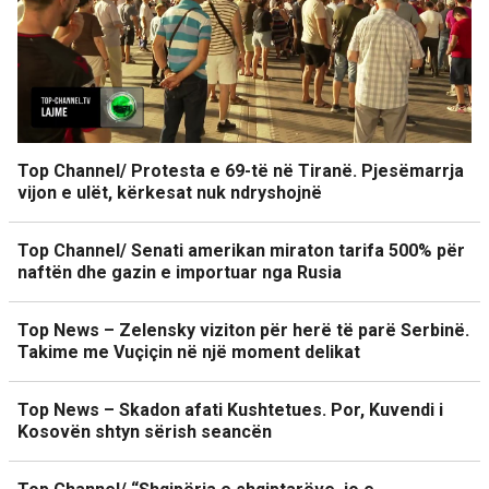
Top Channel/ Protesta e 69-të në Tiranë. Pjesëmarrja
vijon e ulët, kërkesat nuk ndryshojnë
Top Channel/ Senati amerikan miraton tarifa 500% për
naftën dhe gazin e importuar nga Rusia
Top News – Zelensky viziton për herë të parë Serbinë.
Takime me Vuçiçin në një moment delikat
Top News – Skadon afati Kushtetues. Por, Kuvendi i
Kosovën shtyn sërish seancën