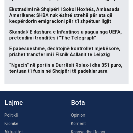
Ekstradimi në Shqipëri i Sokol Hoxhës, Ambasada
Amerikane: SHBA nuk është strehë për ata që
keqpërdorin emigracioni për t’i shpëtuar ligjit
Skandal/ E dashura e Infantinos u pagua nga UEFA,
pretendimi tronditës i “The Telegraph”
E pabesueshme, dështojnë kontrollet mjekësore,
prishet transferimi i Fisnik Asllanit te Leipzig
“Ngecin” në portin e Durrësit Rolex-i dhe 351 puro,
tentuan t’i fusin në Shqipëri të padeklaruara
Lajme
Bota
Politikë
Opinion
Kronikë
Koment
Aktualitet
Kosova dhe Rajoni