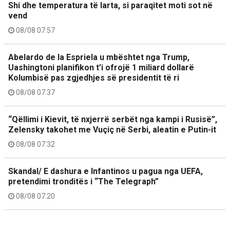
Shi dhe temperatura të larta, si paraqitet moti sot në
vend
08/08 07:57
Abelardo de la Espriela u mbështet nga Trump,
Uashingtoni planifikon t’i ofrojë 1 miliard dollarë
Kolumbisë pas zgjedhjes së presidentit të ri
08/08 07:37
“Qëllimi i Kievit, të nxjerrë serbët nga kampi i Rusisë”,
Zelensky takohet me Vuçiç në Serbi, aleatin e Putin-it
08/08 07:32
Skandal/ E dashura e Infantinos u pagua nga UEFA,
pretendimi tronditës i “The Telegraph”
08/08 07:20