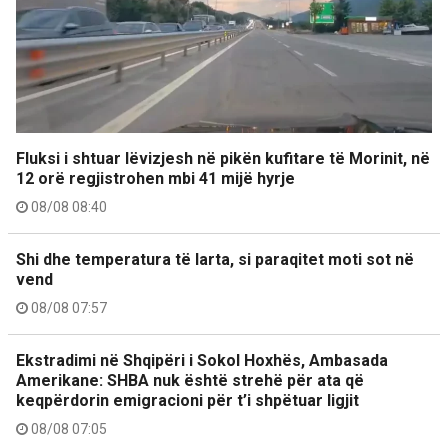
Fluksi i shtuar lëvizjesh në pikën kufitare të Morinit, në
12 orë regjistrohen mbi 41 mijë hyrje
08/08 08:40
Shi dhe temperatura të larta, si paraqitet moti sot në
vend
08/08 07:57
Ekstradimi në Shqipëri i Sokol Hoxhës, Ambasada
Amerikane: SHBA nuk është strehë për ata që
keqpërdorin emigracioni për t’i shpëtuar ligjit
08/08 07:05