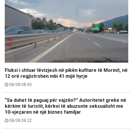
Fluksi i shtuar lëvizjesh në pikën kufitare të Morinit, në
12 orë regjistrohen mbi 41 mijë hyrje
08/08 08:40
“Sa duhet të paguaj për vajzën?” Autoritetet greke në
kërkim të turistit, kërkoi të abuzonte seksualisht me
10-vjeçaren në një biznes familjar
08/08 08:22