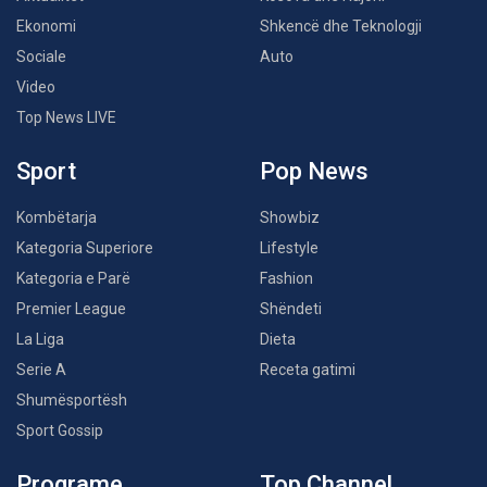
Ekonomi
Shkencë dhe Teknologji
Sociale
Auto
Video
Top News LIVE
Sport
Pop News
Kombëtarja
Showbiz
Kategoria Superiore
Lifestyle
Kategoria e Parë
Fashion
Premier League
Shëndeti
La Liga
Dieta
Serie A
Receta gatimi
Shumësportësh
Sport Gossip
Programe
Top Channel