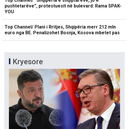
Top Channel/ “Shqipëria e shqiptarëve, jo e
pushtetarëve”, protestuesit në bulevard: Rama SPAK-
YOU
Top Channel/ Plani i Rritjes, Shqipëria merr 212 mln
euro nga BE. Penalizohet Bosnja, Kosova mbetet pas
Kryesore