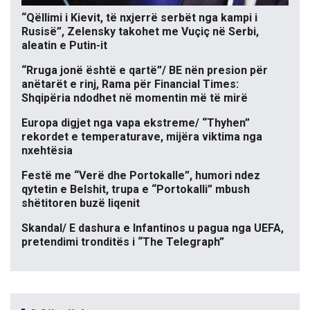
“Qëllimi i Kievit, të nxjerrë serbët nga kampi i
Rusisë”, Zelensky takohet me Vuçiç në Serbi,
aleatin e Putin-it
“Rruga jonë është e qartë”/ BE nën presion për
anëtarët e rinj, Rama për Financial Times:
Shqipëria ndodhet në momentin më të mirë
Europa digjet nga vapa ekstreme/ “Thyhen”
rekordet e temperaturave, mijëra viktima nga
nxehtësia
Festë me “Verë dhe Portokalle”, humori ndez
qytetin e Belshit, trupa e “Portokalli” mbush
shëtitoren buzë liqenit
Skandal/ E dashura e Infantinos u pagua nga UEFA,
pretendimi tronditës i “The Telegraph”