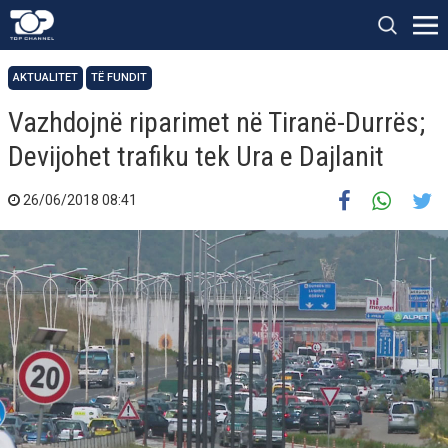
AKTUALITET
TË FUNDIT
Vazhdojnë riparimet në Tiranë-Durrës;
Devijohet trafiku tek Ura e Dajlanit
26/06/2018 08:41