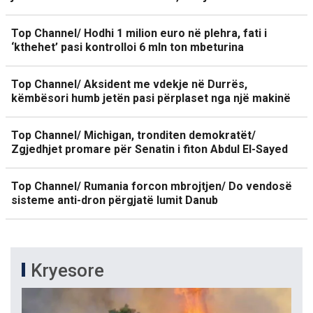
Top Channel/ Hodhi 1 milion euro në plehra, fati i
‘kthehet’ pasi kontrolloi 6 mln ton mbeturina
Top Channel/ Aksident me vdekje në Durrës,
këmbësori humb jetën pasi përplaset nga një makinë
Top Channel/ Michigan, tronditen demokratët/
Zgjedhjet promare për Senatin i fiton Abdul El-Sayed
Top Channel/ Rumania forcon mbrojtjen/ Do vendosë
sisteme anti-dron përgjatë lumit Danub
Kryesore