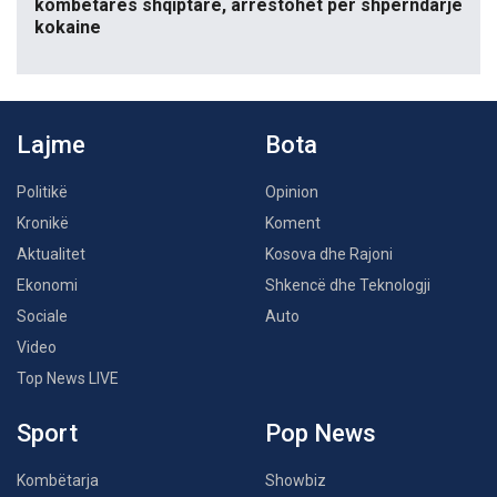
kombëtares shqiptare, arrestohet për shpërndarje
kokaine
Lajme
Bota
Politikë
Opinion
Kronikë
Koment
Aktualitet
Kosova dhe Rajoni
Ekonomi
Shkencë dhe Teknologji
Sociale
Auto
Video
Top News LIVE
Sport
Pop News
Kombëtarja
Showbiz