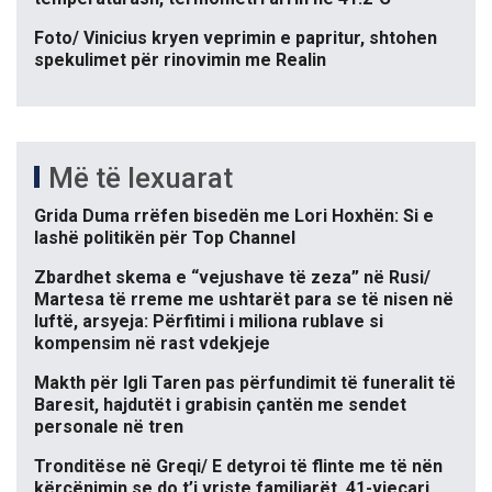
Foto/ Vinicius kryen veprimin e papritur, shtohen
spekulimet për rinovimin me Realin
Më të lexuarat
Grida Duma rrëfen bisedën me Lori Hoxhën: Si e
lashë politikën për Top Channel
Zbardhet skema e “vejushave të zeza” në Rusi/
Martesa të rreme me ushtarët para se të nisen në
luftë, arsyeja: Përfitimi i miliona rublave si
kompensim në rast vdekjeje
Makth për Igli Taren pas përfundimit të funeralit të
Baresit, hajdutët i grabisin çantën me sendet
personale në tren
Tronditëse në Greqi/ E detyroi të flinte me të nën
kërcënimin se do t’i vriste familjarët, 41-vjeçari