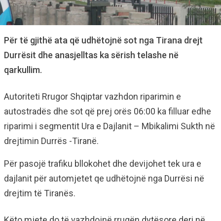
Për të gjithë ata që udhëtojnë sot nga Tirana drejt
Durrësit dhe anasjelltas ka sërish telashe në
qarkullim.
Autoriteti Rrugor Shqiptar vazhdon riparimin e
autostradës dhe sot që prej orës 06:00 ka filluar edhe
riparimi i segmentit Ura e Dajlanit – Mbikalimi Sukth në
drejtimin Durrës -Tiranë.
Për pasojë trafiku bllokohet dhe devijohet tek ura e
dajlanit për automjetet qe udhëtojnë nga Durrësi në
drejtim të Tiranës.
Këto mjete do të vazhdojnë rrugën dytësore deri në