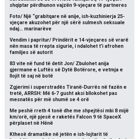
shqiptar përdhunon vajzën 9-vjeçare të partneres
Foto/ Një “grabitqare në anije, ish-kuzhinierja 25-
vjeçare akuzohet për një sërë sulmesh seksuale
ndaj… marinarëve
Vendim i papritur/ Prindërit e 14-vjeçares së vrarë
nën masa të rrepta sigurie, i ndalohet t’i afrohen
familjes së autorit
83 vite në fund të detit Jon/ Zbulohet anija
gjermane e Luftës së Dytë Botërore, e vetmja e
llojit të saj në botë
Zgjerimi i superstradës Tiranë-Durrës në fazën e
tretë, ARRSH: Më 6-7 gusht aksi bllokohet pas
mesnatës për më shumë se 4 orë
Me peshë rreth 4 tonë dhe me shpejtësi mbi 8 mijë
km/orë, një pjesë e raketës Falcon 9 të SpaceX
përplaset në Hënë
Kthesë dramatike në jetën e ish-lojtarit të