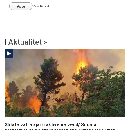
Vote
View Results
Aktualitet »
Shtatë vatra zjarri aktive në vend/ Situata