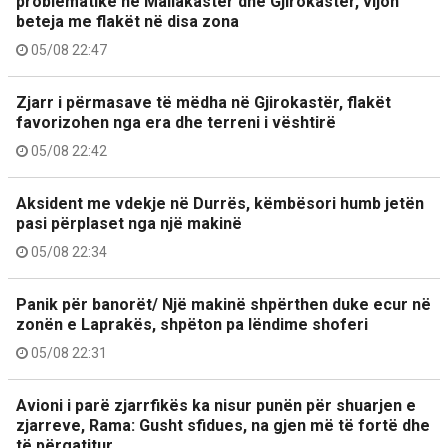
problematike në Mallakastër dhe Gjirokastër, vijon
beteja me flakët në disa zona
05/08 22:47
Zjarr i përmasave të mëdha në Gjirokastër, flakët
favorizohen nga era dhe terreni i vështirë
05/08 22:42
Aksident me vdekje në Durrës, këmbësori humb jetën
pasi përplaset nga një makinë
05/08 22:34
Panik për banorët/ Një makinë shpërthen duke ecur në
zonën e Laprakës, shpëton pa lëndime shoferi
05/08 22:31
Avioni i parë zjarrfikës ka nisur punën për shuarjen e
zjarreve, Rama: Gusht sfidues, na gjen më të fortë dhe
të përgatitur