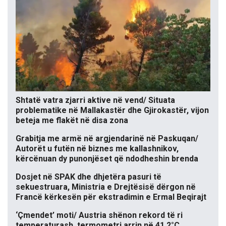
Shtatë vatra zjarri aktive në vend/ Situata
problematike në Mallakastër dhe Gjirokastër, vijon
beteja me flakët në disa zona
Grabitja me armë në argjendarinë në Paskuqan/
Autorët u futën në biznes me kallashnikov,
kërcënuan dy punonjëset që ndodheshin brenda
Dosjet në SPAK dhe dhjetëra pasuri të
sekuestruara, Ministria e Drejtësisë dërgon në
Francë kërkesën për ekstradimin e Ermal Beqirajt
‘Çmendet’ moti/ Austria shënon rekord të ri
temperaturash, termometri arrin në 41.2°C