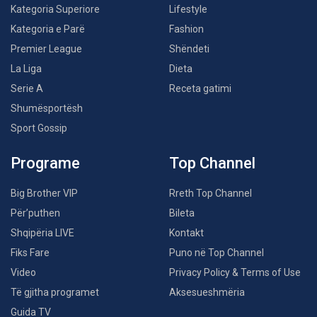
Kategoria Superiore
Lifestyle
Kategoria e Parë
Fashion
Premier League
Shëndeti
La Liga
Dieta
Serie A
Receta gatimi
Shumësportësh
Sport Gossip
Programe
Top Channel
Big Brother VIP
Rreth Top Channel
Për’puthen
Bileta
Shqipëria LIVE
Kontakt
Fiks Fare
Puno në Top Channel
Video
Privacy Policy & Terms of Use
Të gjitha programet
Aksesueshmëria
Guida TV