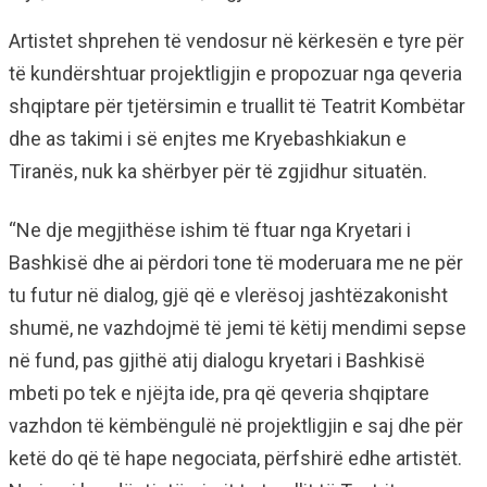
Artistet shprehen të vendosur në kërkesën e tyre për
të kundërshtuar projektligjin e propozuar nga qeveria
shqiptare për tjetërsimin e truallit të Teatrit Kombëtar
dhe as takimi i së enjtes me Kryebashkiakun e
Tiranës, nuk ka shërbyer për të zgjidhur situatën.
“Ne dje megjithëse ishim të ftuar nga Kryetari i
Bashkisë dhe ai përdori tone të moderuara me ne për
tu futur në dialog, gjë që e vlerësoj jashtëzakonisht
shumë, ne vazhdojmë të jemi të këtij mendimi sepse
në fund, pas gjithë atij dialogu kryetari i Bashkisë
mbeti po tek e njëjta ide, pra që qeveria shqiptare
vazhdon të këmbëngulë në projektligjin e saj dhe për
ketë do që të hape negociata, përfshirë edhe artistët.