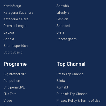
Kombëtarja
Showbiz
Kategoria Superiore
Lifestyle
Kategoria e Parë
Fashion
Premier League
Shëndeti
La Liga
Dieta
Serie A
Receta gatimi
Shumësportësh
Sport Gossip
Programe
Top Channel
Big Brother VIP
Rreth Top Channel
Për’puthen
Bileta
Shqipëria LIVE
Kontakt
Fiks Fare
Puno në Top Channel
Video
Privacy Policy & Terms of Use