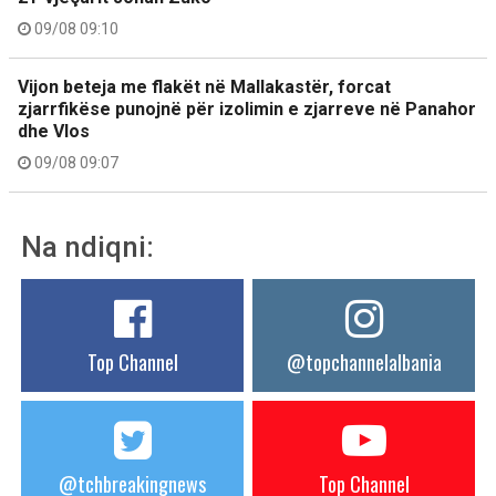
09/08 09:10
Vijon beteja me flakët në Mallakastër, forcat
zjarrfikëse punojnë për izolimin e zjarreve në Panahor
dhe Vlos
09/08 09:07
Na ndiqni:
Top Channel
@topchannelalbania
@tchbreakingnews
Top Channel