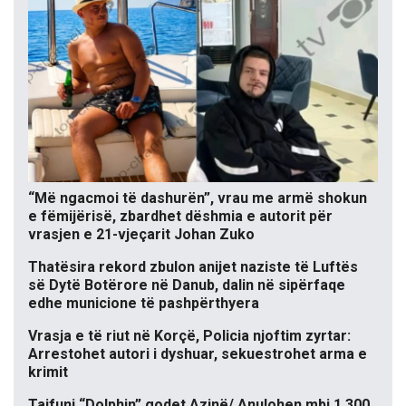
“Më ngacmoi të dashurën”, vrau me armë shokun
e fëmijërisë, zbardhet dëshmia e autorit për
vrasjen e 21-vjeçarit Johan Zuko
Thatësira rekord zbulon anijet naziste të Luftës
së Dytë Botërore në Danub, dalin në sipërfaqe
edhe municione të pashpërthyera
Vrasja e të riut në Korçë, Policia njoftim zyrtar:
Arrestohet autori i dyshuar, sekuestrohet arma e
krimit
Tajfuni “Dolphin” godet Azinë/ Anulohen mbi 1,300