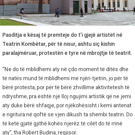
Pasditja e kësaj të premteje do t’i gjejë artistët në
Teatrin Kombëtar, për të nisur, ashtu siç kishin
paralajmëruar, protestën e tyre në mbrojtje të teatrit.
“Ne do të mblidhemi aty në çdo moment të ditës dhe
të natës mund të mblidhemi me njëri-tjetrin, jo për të
bërë protesta, por për të bërë zhvillime aktivitetesh të
ndryshme, pra është një lloj ngujimi artistik që ne jemi
aty duke bërë shfaqje, por njëkohësisht i kemi antenat
e ngritura në qoftë se vjen dikush ta shembi teatrin. Do
të ketë gjatë gjithë kohës njerëz të cilët do të rrinë
aty”, tha Robert Budina, regjisor.