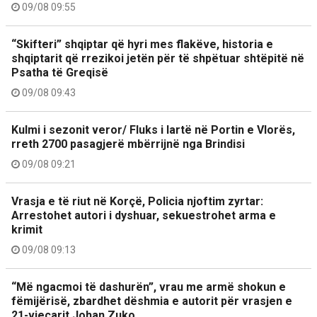
09/08 09:55
“Skifteri” shqiptar që hyri mes flakëve, historia e
shqiptarit që rrezikoi jetën për të shpëtuar shtëpitë në
Psatha të Greqisë
09/08 09:43
Kulmi i sezonit veror/ Fluks i lartë në Portin e Vlorës,
rreth 2700 pasagjerë mbërrijnë nga Brindisi
09/08 09:21
Vrasja e të riut në Korçë, Policia njoftim zyrtar:
Arrestohet autori i dyshuar, sekuestrohet arma e
krimit
09/08 09:13
“Më ngacmoi të dashurën”, vrau me armë shokun e
fëmijërisë, zbardhet dëshmia e autorit për vrasjen e
21-vjeçarit Johan Zuko