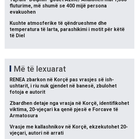
fluturime, më shumë se 400 mijë persona
evakuohen
Kushte atmosferike të qëndrueshme dhe
temperatura të larta, parashikimi i motit për këtë
të Diel
Më të lexuarat
RENEA zbarkon në Korçë pas vrasjes së ish-
ushtarit, i riu nuk gjendet në banesë, zbulohet
fotoja e autorit
Zbardhen detaje nga vrasja në Korçë, identifikohet
viktima, 20-vjeçari ka qenë pjesë e Forcave të
Armatosura
Vrasje me kallashnikov në Korçë, ekzekutohet 20-
vjeçari, autori në arrati