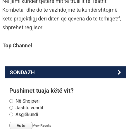
Ne jemi kundër tjetërsimit te truallit të Teatrit
Kombëtar dhe do të vazhdojmë ta kundërshtojmë
këtë projektligj deri ditën që qeveria do të tërhiqet!”,
shprehet regjisori.
Top Channel
SONDAZH
Pushimet tuaja këtë vit?
Në Shqipëri
Jashtë vendit
Asgjëkundi
Vote
View Results