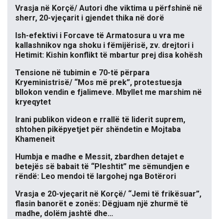
Vrasja në Korçë/ Autori dhe viktima u përfshinë në
sherr, 20-vjeçarit i gjendet thika në dorë
Ish-efektivi i Forcave të Armatosura u vra me
kallashnikov nga shoku i fëmijërisë, zv. drejtori i
Hetimit: Kishin konflikt të mbartur prej disa kohësh
Tensione në tubimin e 70-të përpara
Kryeministrisë/ “Mos më prek”, protestuesja
bllokon vendin e fjalimeve. Mbyllet me marshim në
kryeqytet
Irani publikon videon e rrallë të liderit suprem,
shtohen pikëpyetjet për shëndetin e Mojtaba
Khameneit
Humbja e madhe e Messit, zbardhen detajet e
betejës së babait të “Pleshtit” me sëmundjen e
rëndë: Leo mendoi të largohej nga Botërori
Vrasja e 20-vjeçarit në Korçë/ “Jemi të frikësuar”,
flasin banorët e zonës: Dëgjuam një zhurmë të
madhe, dolëm jashtë dhe…