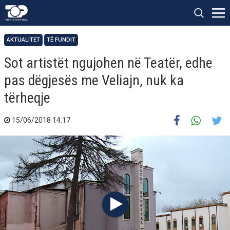
AKTUALITET
TË FUNDIT
Sot artistët ngujohen në Teatër, edhe
pas dëgjesës me Veliajn, nuk ka
tërheqje
15/06/2018 14:17