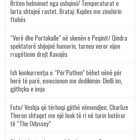
Rriten helmimet nga ushqimi/ Temperaturat e
larta shtojnë rastet, Brataj: Kujdes me zinxhirin
ftohës
“Verë dhe Portokalle” në skenën e Peqinit/ Qindra
spektatorë shijojnë humorin, turneu veror vijon
rrugëtimin drejt Kavajës
Ish konkurrentja e “Për’Puthen” bëhet nënë për
herë të parë, emocionon me dedikimin: Dielli im,
gjithçka e imja
Foto/ Veshja që tërhoqi gjithë vëmendjen, Charlize
Theron shfaqet me një look të ri në turin botëror
të “The Odyssey”