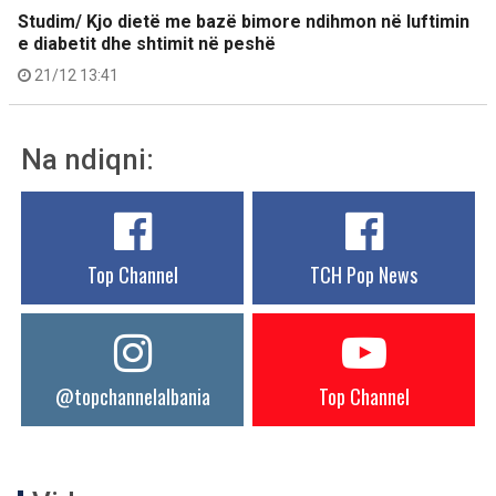
Studim/ Kjo dietë me bazë bimore ndihmon në luftimin
e diabetit dhe shtimit në peshë
21/12 13:41
Na ndiqni:
Top Channel
TCH Pop News
@topchannelalbania
Top Channel