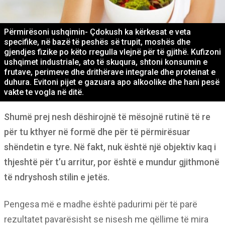
Përmirësoni ushqimin- Çdokush ka kërkesat e veta
specifike, në bazë të peshës së trupit, moshës dhe
gjendjes fizike po këto rregulla vlejnë për të gjithë. Kufizoni
ushqimet industriale, ato të skuqura, shtoni konsumin e
frutave, perimeve dhe drithërave integrale dhe proteinat e
duhura. Evitoni pijet e gazuara apo alkoolike dhe hani pesë
vakte te vogla në ditë.
Shumë prej nesh dëshirojnë të mësojnë rutinë të re
për tu kthyer në formë dhe për të përmirësuar
shëndetin e tyre. Në fakt, nuk është një objektiv kaq i
thjeshtë për t’u arritur, por është e mundur gjithmonë
të ndryshosh stilin e jetës.
Pengesa më e madhe është padurimi për të parë
rezultatet pavarësisht se nisesh me qëllime të mira