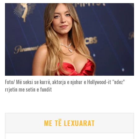
Foto/ Më seksi se kurrë, aktorja e njohur e Hollywood-it “ndez”
rrjetin me setin e fundit
ME TË LEXUARAT