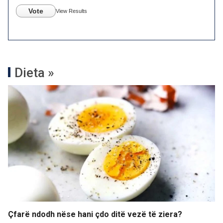
Vote
View Results
Dieta »
Çfarë ndodh nëse hani çdo ditë vezë të ziera?