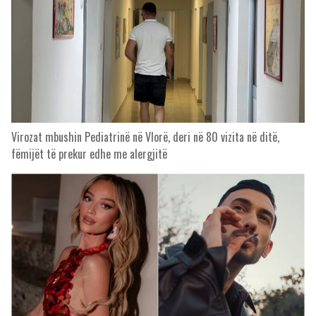
Virozat mbushin Pediatrinë në Vlorë, deri në 80 vizita në ditë,
fëmijët të prekur edhe me alergjitë