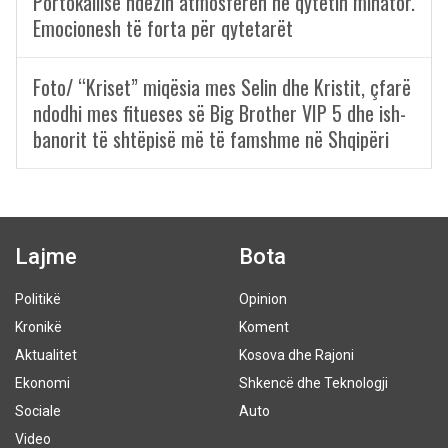
Portokallisë ndezin atmosferën në qytetin minator.
Emocionesh të forta për qytetarët
Foto/ “Kriset” miqësia mes Selin dhe Kristit, çfarë
ndodhi mes fitueses së Big Brother VIP 5 dhe ish-
banorit të shtëpisë më të famshme në Shqipëri
Lajme
Bota
Politikë
Opinion
Kronikë
Koment
Aktualitet
Kosova dhe Rajoni
Ekonomi
Shkencë dhe Teknologji
Sociale
Auto
Video