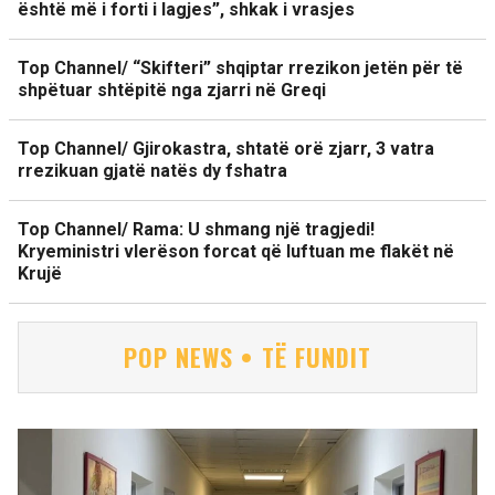
është më i forti i lagjes”, shkak i vrasjes
Top Channel/ “Skifteri” shqiptar rrezikon jetën për të
shpëtuar shtëpitë nga zjarri në Greqi
Top Channel/ Gjirokastra, shtatë orë zjarr, 3 vatra
rrezikuan gjatë natës dy fshatra
Top Channel/ Rama: U shmang një tragjedi!
Kryeministri vlerëson forcat që luftuan me flakët në
Krujë
POP NEWS • TË FUNDIT