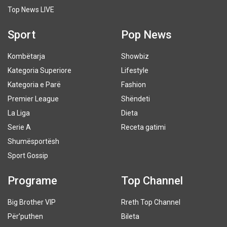
Top News LIVE
Sport
Pop News
Kombëtarja
Showbiz
Kategoria Superiore
Lifestyle
Kategoria e Parë
Fashion
Premier League
Shëndeti
La Liga
Dieta
Serie A
Receta gatimi
Shumësportësh
Sport Gossip
Programe
Top Channel
Big Brother VIP
Rreth Top Channel
Për’puthen
Bileta