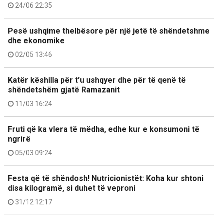
24/06 22:35
Pesë ushqime thelbësore për një jetë të shëndetshme
dhe ekonomike
02/05 13:46
Katër këshilla për t’u ushqyer dhe për të qenë të
shëndetshëm gjatë Ramazanit
11/03 16:24
Fruti që ka vlera të mëdha, edhe kur e konsumoni të
ngrirë
05/03 09:24
Festa që të shëndosh! Nutricionistët: Koha kur shtoni
disa kilogramë, si duhet të veproni
31/12 12:17