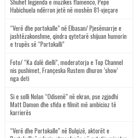
Shuhet legjenda e muzikës flamenco, Pepe
Habichuela ndërron jetë në moshën 81-vjeçare
“Verë dhe portokalle” në Elbasan/ Pjesëmarrje e
jashtëzakonshme, qindra qytetarë shijuan humorin
e trupës së “Portokalli”
Foto/ “Ka dalë dielli”, moderatorja e Top Channel
nis pushimet, Françeska Rustem dhuron ‘show’
nga deti
Si e solli Nolan “Odisenë” në ekran, pse zgjodhi
Matt Damon dhe sfida e filmit më ambicioz të
karrierës
“Verë dhe Portokalle” në Bulqizë, aktorët e