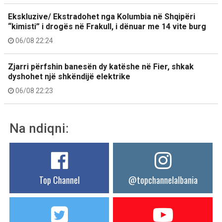
Ekskluzive/ Ekstradohet nga Kolumbia në Shqipëri
“kimisti” i drogës në Frakull, i dënuar me 14 vite burg
06/08 22:24
Zjarri përfshin banesën dy katëshe në Fier, shkak
dyshohet një shkëndijë elektrike
06/08 22:23
Na ndiqni:
Top Channel
@topchannelalbania