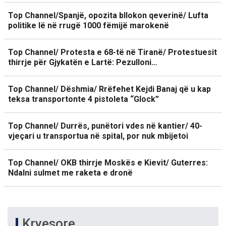
Top Channel/Spanjë, opozita bllokon qeverinë/ Lufta
politike lë në rrugë 1000 fëmijë marokenë
Top Channel/ Protesta e 68-të në Tiranë/ Protestuesit
thirrje për Gjykatën e Lartë: Pezulloni…
Top Channel/ Dëshmia/ Rrëfehet Kejdi Banaj që u kap
teksa transportonte 4 pistoleta “Glock”
Top Channel/ Durrës, punëtori vdes në kantier/ 40-
vjeçari u transportua në spital, por nuk mbijetoi
Top Channel/ OKB thirrje Moskës e Kievit/ Guterres:
Ndalni sulmet me raketa e dronë
Kryesore