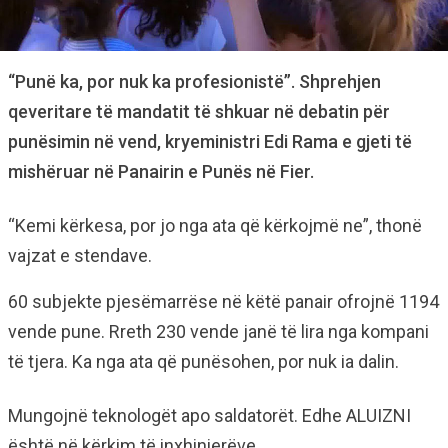
“Punë ka, por nuk ka profesionistë”. Shprehjen
qeveritare të mandatit të shkuar në debatin për
punësimin në vend, kryeministri Edi Rama e gjeti të
mishëruar në Panairin e Punës në Fier.
“Kemi kërkesa, por jo nga ata që kërkojmë ne”, thonë
vajzat e stendave.
60 subjekte pjesëmarrëse në këtë panair ofrojnë 1194
vende pune. Rreth 230 vende janë të lira nga kompani
të tjera. Ka nga ata që punësohen, por nuk ia dalin.
Mungojnë teknologët apo saldatorët. Edhe ALUIZNI
është në kërkim të inxhinierëve.