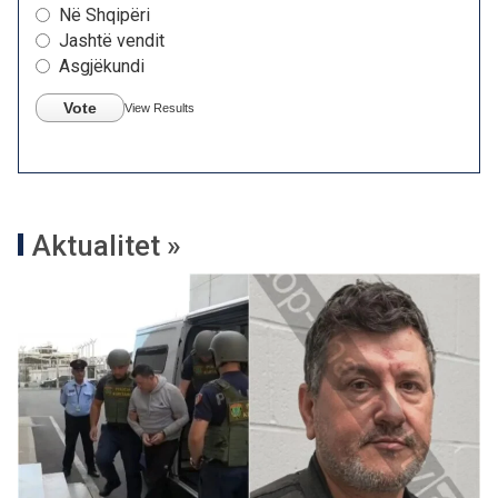
Në Shqipëri
Jashtë vendit
Asgjëkundi
Vote
View Results
Aktualitet »