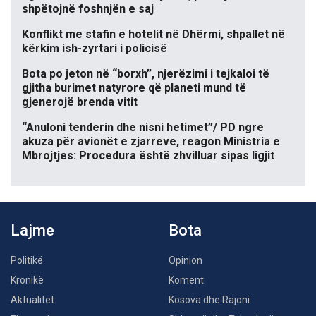
shpëtojnë foshnjën e saj
Konflikt me stafin e hotelit në Dhërmi, shpallet në
kërkim ish-zyrtari i policisë
Bota po jeton në “borxh”, njerëzimi i tejkaloi të
gjitha burimet natyrore që planeti mund të
gjenerojë brenda vitit
“Anuloni tenderin dhe nisni hetimet”/ PD ngre
akuza për avionët e zjarreve, reagon Ministria e
Mbrojtjes: Procedura është zhvilluar sipas ligjit
Lajme
Bota
Politikë
Opinion
Kronikë
Koment
Aktualitet
Kosova dhe Rajoni