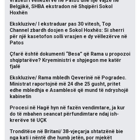
vrasësi i vëllezërve në Patos dhe një vajze në
Belgjikë, SHBA ekstradon në Shqipëri Sokol
Hoxhën
Ekskluzive/ I ekstraduar pas 30 vitesh, Top
Channel zbardh dosjen e Sokol Hoxhës: Si sherri
për një kasetofon solli vrasjen e dy vëllezërve në
Patos
Çfarë është dokumenti “Besa” që Rama u propozoi
shqiptarëve? Kryeministri e shpjegon me katër
fjalë
Ekskluzive/ Rama mbledh Qeverinë në Pogradec.
Ministrat raportojnë më 24 dhe 25 gusht, pritet
edhe mbledhja e Asamblesë që mund të ndryshojë
kabinetin
Procesi në Hagë hyn në fazën vendimtare, ja kur
do të mbahen seancat përfundimtare ndaj ish-
krerëve të UÇK
Tronditëse në Britani/ 38-vjeçarja shtatzënë bie
nga kati i nëntë dhe humb jetën, por mjekët