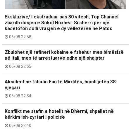
Ekskluzive/ I ekstraduar pas 30 vitesh, Top Channel
zbardh dosjen e Sokol Hoxhës: Si sherri për një
kasetofon solli vrasjen e dy vëllezërve në Patos
06/08 22:58
Zbulohet një rafineri kokaine e fshehur mes bimësisë
në Itali, mes të arrestuarve edhe një shqiptar
06/08 22:55
Aksident në fshatin Fan të Mirditës, humb jetën 38-
vjeçari
06/08 22:54
Konflikt me stafin e hotelit në Dhërmi, shpallet në
kërkim ish-zyrtari i policisë
06/08 22:40