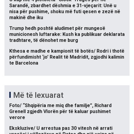
Sarandë, zbardhet dëshmia e 31-vjeçarit: Unë u
nisa për pushime, shoku më futi qesen e zezë në
makinë dhe iku
Trump hedh poshtë aludimet për mungesë
municionesh luftarake: Kush ka publikuar deklarata
tradhtare, të dënohet me burg
Kthesa e madhe e kampionit të botës/ Rodri i thotë
përfundimisht ‘jo’ Realit të Madridit, zgjodhi kalimin
te Barcelona
Më të lexuarat
Foto/ “Shqipëria me miq dhe familje”, Richard
Grenell zgjedh Vlorën për të kaluar pushimet
verore
Ekskluzive/ U arrestua pas 30 vitesh në arrati