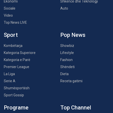
Ekonomi
Shkencë dhe Teknologji
Sociale
Auto
Video
Top News LIVE
Sport
Pop News
Kombëtarja
Showbiz
Kategoria Superiore
Lifestyle
Kategoria e Parë
Fashion
Premier League
Shëndeti
La Liga
Dieta
Serie A
Receta gatimi
Shumësportësh
Sport Gossip
Programe
Top Channel