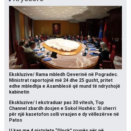
Ekskluzive/ Rama mbledh Qeverinë në Pogradec.
Ministrat raportojnë më 24 dhe 25 gusht, pritet
edhe mbledhja e Asamblesë që mund të ndryshojë
kabinetin
Ekskluzive/ I ekstraduar pas 30 vitesh, Top
Channel zbardh dosjen e Sokol Hoxhës: Si sherri
për një kasetofon solli vrasjen e dy vëllezërve në
Patos
U kap me 4 pistoleta “Glock” rrugës për në