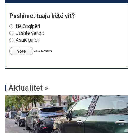
Pushimet tuaja këtë vit?
Në Shqipëri
Jashtë vendit
Asgjëkundi
Vote
View Results
Aktualitet »