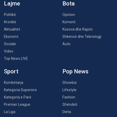
Lajme
Bota
Politikë
Opinion
Kronikë
Koment
Aktualitet
Kosova dhe Rajoni
Ekonomi
Shkencë dhe Teknologji
Sociale
Auto
Video
Top News LIVE
Sport
Pop News
Kombëtarja
Showbiz
Kategoria Superiore
Lifestyle
Kategoria e Parë
Fashion
Premier League
Shëndeti
La Liga
Dieta