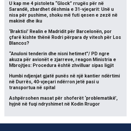
U kap me 4 pistoleta “Glock” rrugës për në
Sarandë, zbardhet dëshmia e 31-vjeçarit: Unë u
nisa për pushime, shoku më futi qesen e zezë në
makinë dhe iku
‘Braktisi’ Realin e Madridit për Barcelonën, por
çfarë kishte thënë Rodri përpara dy vitesh për Los
Blancos?
“Anuloni tenderin dhe nisni hetimet”/ PD ngre
akuza për avionët e zjarreve, reagon Ministria e
Mbrojtjes: Procedura është zhvilluar sipas ligjit
Humbi ndjenjat gjatë punës në një kantier ndërtimi
në Durrës, 40-vjeçari ndërron jetë pasi u
transportua në spital
Ashpërsohen masat për shoferët ‘problematikë’,
hyjnë në fuqi ndryshimet në Kodin Rrugor