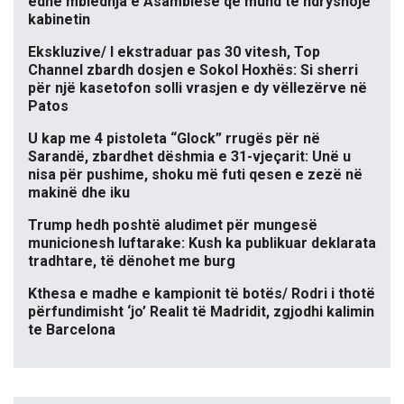
edhe mbledhja e Asamblesë që mund të ndryshojë
kabinetin
Ekskluzive/ I ekstraduar pas 30 vitesh, Top
Channel zbardh dosjen e Sokol Hoxhës: Si sherri
për një kasetofon solli vrasjen e dy vëllezërve në
Patos
U kap me 4 pistoleta “Glock” rrugës për në
Sarandë, zbardhet dëshmia e 31-vjeçarit: Unë u
nisa për pushime, shoku më futi qesen e zezë në
makinë dhe iku
Trump hedh poshtë aludimet për mungesë
municionesh luftarake: Kush ka publikuar deklarata
tradhtare, të dënohet me burg
Kthesa e madhe e kampionit të botës/ Rodri i thotë
përfundimisht ‘jo’ Realit të Madridit, zgjodhi kalimin
te Barcelona