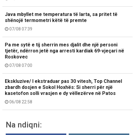
Java mbyllet me temperatura të larta, sa pritet të
shënojë termometri këtë të premte
07/08 07:39
Pa me sytë e tij sherrin mes djalit dhe një personi
tjetër, ndërron jetë nga arresti kardiak 69-vjeçari në
Roskovec
07/08 07:00
Ekskluzive/ I ekstraduar pas 30 vitesh, Top Channel
zbardh dosjen e Sokol Hoxhës: Si sherri për një
kasetofon solli vrasjen e dy vëllezërve në Patos
06/08 22:58
Na ndiqni: