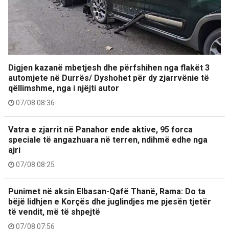
Digjen kazanë mbetjesh dhe përfshihen nga flakët 3
automjete në Durrës/ Dyshohet për dy zjarrvënie të
qëllimshme, nga i njëjti autor
07/08 08:36
Vatra e zjarrit në Panahor ende aktive, 95 forca
speciale të angazhuara në terren, ndihmë edhe nga
ajri
07/08 08:25
Punimet në aksin Elbasan-Qafë Thanë, Rama: Do ta
bëjë lidhjen e Korçës dhe juglindjes me pjesën tjetër
të vendit, më të shpejtë
07/08 07:56