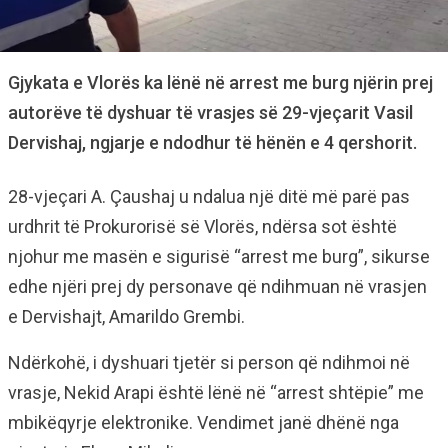
Gjykata e Vlorës ka lënë në arrest me burg njërin prej
autorëve të dyshuar të vrasjes së 29-vjeçarit Vasil
Dervishaj, ngjarje e ndodhur të hënën e 4 qershorit.
28-vjeçari A. Çaushaj u ndalua një ditë më parë pas
urdhrit të Prokurorisë së Vlorës, ndërsa sot është
njohur me masën e sigurisë “arrest me burg”, sikurse
edhe njëri prej dy personave që ndihmuan në vrasjen
e Dervishajt, Amarildo Grembi.
Ndërkohë, i dyshuari tjetër si person që ndihmoi në
vrasje, Nekid Arapi është lënë në “arrest shtëpie” me
mbikëqyrje elektronike. Vendimet janë dhënë nga