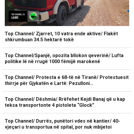
Top Channel/ Zjarret, 10 vatra ende aktive/ Flakët
shkrumbuan 34.5 hektarë tokë
Top Channel/Spanjë, opozita bllokon qeverinë/ Lufta
politike lë në rrugë 1000 fëmijë marokenë
Top Channel/ Protesta e 68-të në Tiranë/ Protestuesit
thirrje për Gjykatën e Lartë: Pezulloni…
Top Channel/ Dëshmia/ Rrëfehet Kejdi Banaj që u kap
teksa transportonte 4 pistoleta “Glock”
Top Channel/ Durrës, punëtori vdes në kantier/ 40-
vjeçari u transportua në spital, por nuk mbijetoi