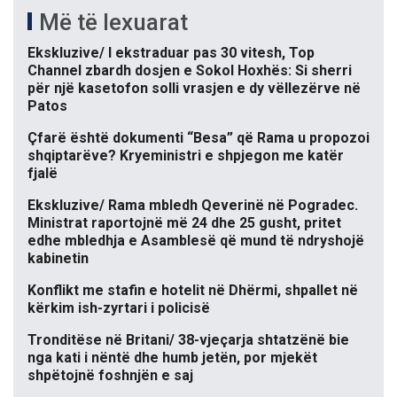
Më të lexuarat
Ekskluzive/ I ekstraduar pas 30 vitesh, Top
Channel zbardh dosjen e Sokol Hoxhës: Si sherri
për një kasetofon solli vrasjen e dy vëllezërve në
Patos
Çfarë është dokumenti “Besa” që Rama u propozoi
shqiptarëve? Kryeministri e shpjegon me katër
fjalë
Ekskluzive/ Rama mbledh Qeverinë në Pogradec.
Ministrat raportojnë më 24 dhe 25 gusht, pritet
edhe mbledhja e Asamblesë që mund të ndryshojë
kabinetin
Konflikt me stafin e hotelit në Dhërmi, shpallet në
kërkim ish-zyrtari i policisë
Tronditëse në Britani/ 38-vjeçarja shtatzënë bie
nga kati i nëntë dhe humb jetën, por mjekët
shpëtojnë foshnjën e saj