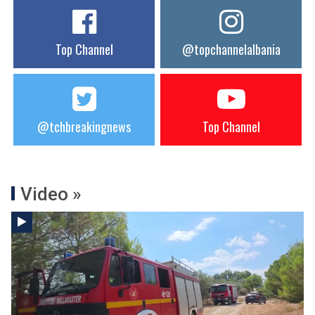
Top Channel
@topchannelalbania
@tchbreakingnews
Top Channel
Video »