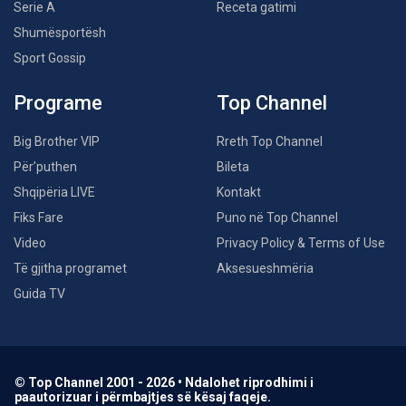
Serie A
Receta gatimi
Shumësportësh
Sport Gossip
Programe
Top Channel
Big Brother VIP
Rreth Top Channel
Për’puthen
Bileta
Shqipëria LIVE
Kontakt
Fiks Fare
Puno në Top Channel
Video
Privacy Policy & Terms of Use
Të gjitha programet
Aksesueshmëria
Guida TV
© Top Channel 2001 - 2026 • Ndalohet riprodhimi i
paautorizuar i përmbajtjes së kësaj faqeje.