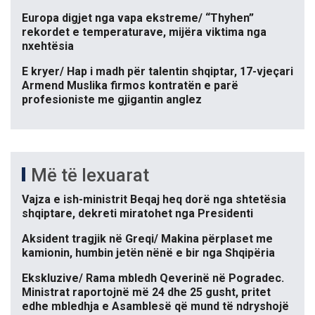
Europa digjet nga vapa ekstreme/ “Thyhen”
rekordet e temperaturave, mijëra viktima nga
nxehtësia
E kryer/ Hap i madh për talentin shqiptar, 17-vjeçari
Armend Muslika firmos kontratën e parë
profesioniste me gjigantin anglez
Më të lexuarat
Vajza e ish-ministrit Beqaj heq dorë nga shtetësia
shqiptare, dekreti miratohet nga Presidenti
Aksident tragjik në Greqi/ Makina përplaset me
kamionin, humbin jetën nënë e bir nga Shqipëria
Ekskluzive/ Rama mbledh Qeverinë në Pogradec.
Ministrat raportojnë më 24 dhe 25 gusht, pritet
edhe mbledhja e Asamblesë që mund të ndryshojë