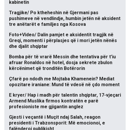
kabinetin
Tragjike/ Po ktheheshin në Gjermani pas
pushimeve në vendlindje, humbin jetën në aksident
tre anëtarët e familjes nga Kosova
Foto+Video/ Dalin pamjet e aksidentit tragjik në
Greqi, momenti i përplasjes që i mori jetën nënës
dhe djalit shqiptar
Bomba për të vrarë Messin dhe tentativa për t’iu
afruar Ronaldos në hotel, dosja sekrete zbulon
kërcënimet që tronditën Botërorin
Çfarë po ndodh me Mojtaba Khamenein? Mediat
opozitare iraniane: Mund të vdesë në çdo moment
E kryer/ Hap i madh për talentin shqiptar, 17-vjeçari
Armend Muslika firmos kontratën e parë
profesioniste me gjigantin anglez
Gjesti i veçantë i Muçit ndaj Salah, reagon
presidenti i Trabzonsporit: Më emocionoi, e
falënderoj publikisht