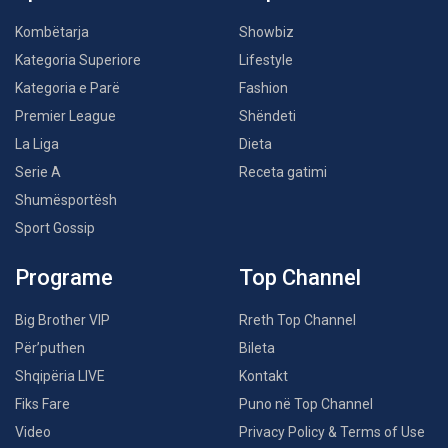
Kombëtarja
Showbiz
Kategoria Superiore
Lifestyle
Kategoria e Parë
Fashion
Premier League
Shëndeti
La Liga
Dieta
Serie A
Receta gatimi
Shumësportësh
Sport Gossip
Programe
Top Channel
Big Brother VIP
Rreth Top Channel
Për’puthen
Bileta
Shqipëria LIVE
Kontakt
Fiks Fare
Puno në Top Channel
Video
Privacy Policy & Terms of Use