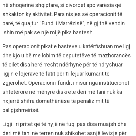
në shoqërinë shqiptare, si divorcet apo varësia që
shkakton ky aktivitet. Para nisjes së operacionit të
parë, të quajtur “Fundi i Marrëzisë”, në gjithë vendin
ishin më pak se një mijë pika bastesh.
Pas operacionit pikat e basteve u katërfishuan me ligj
dhe kjo u bë me lobim të deputetëve të mazhorancës
të cilët disa herë rresht ndërhynë për të ndryshuar
ligjin e lojërave të fatit për t’i lejuar kumarit të
zgjerohet. Operacioni i fundit i nisur nga institucionet
shtetërore në mënyrë diskrete deri më tani nuk ka
nxjerrë shifra domethënëse të penalizimit të
paligjshmërisë.
Ligji i ri pritet që të hyjë në fuqi pas disa muajsh dhe
deri më tani në terren nuk shikohet asnjë lëvizje për