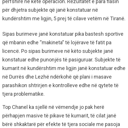
përfshirë në këtë operacion. Rezultatet e para flasin
për dhjetra subjekte që janë konstatuar në
kundërshtim me ligjin, 5 prej të cilave vetëm në Tiranë.
Sipas burimeve janë konstatuar pika bastesh sportive
që mbanin edhe “makineta” të lojërave të fatit pa
licencë. Po sipas burimeve në këto subjekte janë
konstatuar edhe punonjës të pasiguruar. Subjekte të
kumarit në kundërshtim me ligjin janë konstatuar edhe
në Durrës dhe Lezhë ndërkohë që plani i masave
parashikon shtrirjen e kontrolleve edhe në qytete të
tjera problematike.
Top Chanel ka sjellë në vëmendje jo pak herë
përhapjen masive të pikave të kumarit, të cilat janë
bërë shkaktarë për efekte të tjera sociale me pasoja