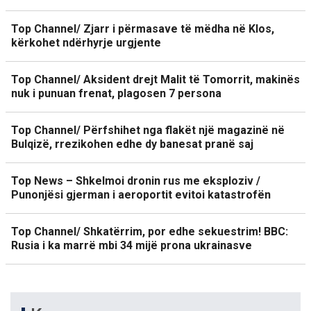
Top Channel/ Zjarr i përmasave të mëdha në Klos,
kërkohet ndërhyrje urgjente
Top Channel/ Aksident drejt Malit të Tomorrit, makinës
nuk i punuan frenat, plagosen 7 persona
Top Channel/ Përfshihet nga flakët një magazinë në
Bulqizë, rrezikohen edhe dy banesat pranë saj
Top News – Shkelmoi dronin rus me eksploziv /
Punonjësi gjerman i aeroportit evitoi katastrofën
Top Channel/ Shkatërrim, por edhe sekuestrim! BBC:
Rusia i ka marrë mbi 34 mijë prona ukrainasve