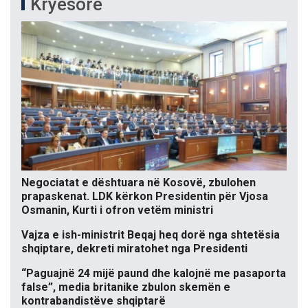
Kryesore
Negociatat e dështuara në Kosovë, zbulohen
prapaskenat. LDK kërkon Presidentin për Vjosa
Osmanin, Kurti i ofron vetëm ministri
Vajza e ish-ministrit Beqaj heq dorë nga shtetësia
shqiptare, dekreti miratohet nga Presidenti
“Paguajnë 24 mijë paund dhe kalojnë me pasaporta
false”, media britanike zbulon skemën e
kontrabandistëve shqiptarë