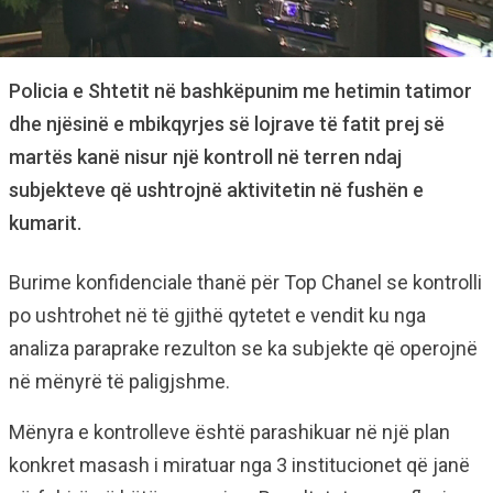
Policia e Shtetit në bashkëpunim me hetimin tatimor
dhe njësinë e mbikqyrjes së lojrave të fatit prej së
martës kanë nisur një kontroll në terren ndaj
subjekteve që ushtrojnë aktivitetin në fushën e
kumarit.
Burime konfidenciale thanë për Top Chanel se kontrolli
po ushtrohet në të gjithë qytetet e vendit ku nga
analiza paraprake rezulton se ka subjekte që operojnë
në mënyrë të paligjshme.
Mënyra e kontrolleve është parashikuar në një plan
konkret masash i miratuar nga 3 institucionet që janë