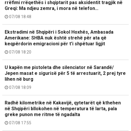
rrëfimi rrëqethës i shqiptarit pas aksidentit tragjik në
Greqi: Ma ndjeu zemra, i mora në telefon…
07/08 18:48
Ekstradimi në Shqipëri i Sokol Hoxhës, Ambasada
Amerikane: SHBA nuk është strehë për ata që
keqpërdorin emigracioni për t’i shpëtuar ligjit
07/08 18:20
U kapën me pistoleta dhe silenciator në Sarandë/
Jepen masat e sigurisë për 5 të arrestuarit, 2 prej tyre
lihen në burg
07/08 18:09
Radhë kilometrike në Kakavijë, qytetarët që kthehen
në Shqipëri bllokohen në temperatura të larta, pala
greke punon me ritme të ngadalta
07/08 17:55