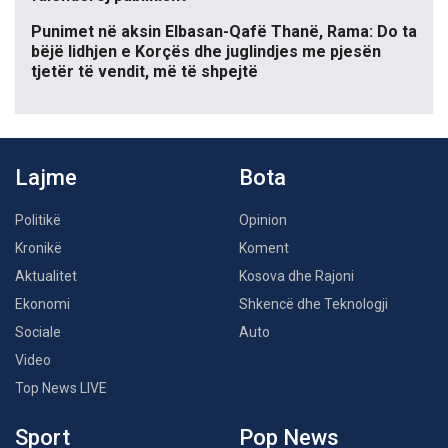
Punimet në aksin Elbasan-Qafë Thanë, Rama: Do ta
bëjë lidhjen e Korçës dhe juglindjes me pjesën
tjetër të vendit, më të shpejtë
Lajme
Bota
Politikë
Opinion
Kronikë
Koment
Aktualitet
Kosova dhe Rajoni
Ekonomi
Shkencë dhe Teknologji
Sociale
Auto
Video
Top News LIVE
Sport
Pop News