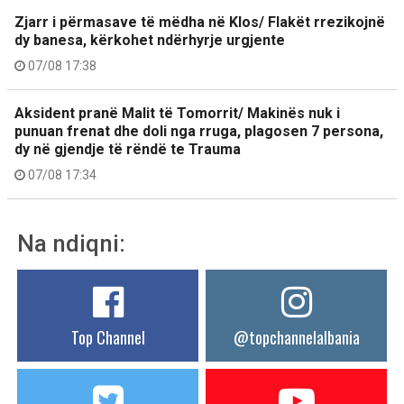
Zjarr i përmasave të mëdha në Klos/ Flakët rrezikojnë
dy banesa, kërkohet ndërhyrje urgjente
07/08 17:38
Aksident pranë Malit të Tomorrit/ Makinës nuk i
punuan frenat dhe doli nga rruga, plagosen 7 persona,
dy në gjendje të rëndë te Trauma
07/08 17:34
Na ndiqni:
Top Channel
@topchannelalbania