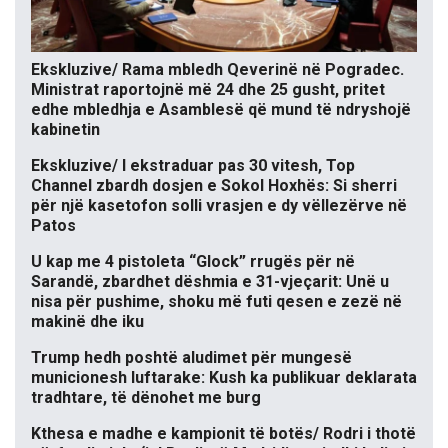
Ekskluzive/ Rama mbledh Qeverinë në Pogradec.
Ministrat raportojnë më 24 dhe 25 gusht, pritet
edhe mbledhja e Asamblesë që mund të ndryshojë
kabinetin
Ekskluzive/ I ekstraduar pas 30 vitesh, Top
Channel zbardh dosjen e Sokol Hoxhës: Si sherri
për një kasetofon solli vrasjen e dy vëllezërve në
Patos
U kap me 4 pistoleta “Glock” rrugës për në
Sarandë, zbardhet dëshmia e 31-vjeçarit: Unë u
nisa për pushime, shoku më futi qesen e zezë në
makinë dhe iku
Trump hedh poshtë aludimet për mungesë
municionesh luftarake: Kush ka publikuar deklarata
tradhtare, të dënohet me burg
Kthesa e madhe e kampionit të botës/ Rodri i thotë