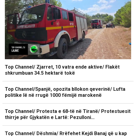
Top Channel/ Zjarret, 10 vatra ende aktive/ Flakët
shkrumbuan 34.5 hektarë tokë
Top Channel/Spanjë, opozita bllokon qeverinë/ Lufta
politike lë në rrugë 1000 fëmijë marokenë
Top Channel/ Protesta e 68-të në Tiranë/ Protestuesit
thirrje për Gjykatën e Lartë: Pezulloni…
Top Channel/ Dëshmia/ Rrëfehet Kejdi Banaj që u kap