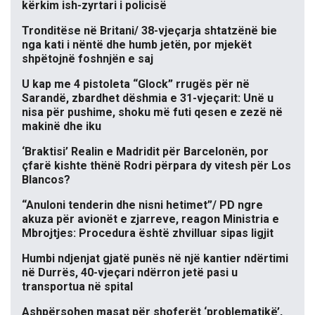
kërkim ish-zyrtari i policisë
Tronditëse në Britani/ 38-vjeçarja shtatzënë bie
nga kati i nëntë dhe humb jetën, por mjekët
shpëtojnë foshnjën e saj
U kap me 4 pistoleta “Glock” rrugës për në
Sarandë, zbardhet dëshmia e 31-vjeçarit: Unë u
nisa për pushime, shoku më futi qesen e zezë në
makinë dhe iku
‘Braktisi’ Realin e Madridit për Barcelonën, por
çfarë kishte thënë Rodri përpara dy vitesh për Los
Blancos?
“Anuloni tenderin dhe nisni hetimet”/ PD ngre
akuza për avionët e zjarreve, reagon Ministria e
Mbrojtjes: Procedura është zhvilluar sipas ligjit
Humbi ndjenjat gjatë punës në një kantier ndërtimi
në Durrës, 40-vjeçari ndërron jetë pasi u
transportua në spital
Ashpërsohen masat për shoferët ‘problematikë’,