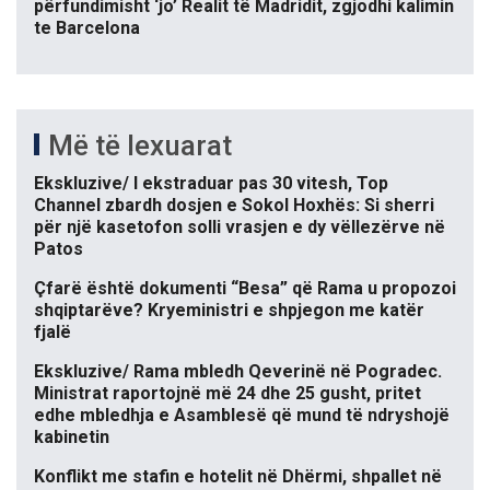
përfundimisht ‘jo’ Realit të Madridit, zgjodhi kalimin
te Barcelona
Më të lexuarat
Ekskluzive/ I ekstraduar pas 30 vitesh, Top
Channel zbardh dosjen e Sokol Hoxhës: Si sherri
për një kasetofon solli vrasjen e dy vëllezërve në
Patos
Çfarë është dokumenti “Besa” që Rama u propozoi
shqiptarëve? Kryeministri e shpjegon me katër
fjalë
Ekskluzive/ Rama mbledh Qeverinë në Pogradec.
Ministrat raportojnë më 24 dhe 25 gusht, pritet
edhe mbledhja e Asamblesë që mund të ndryshojë
kabinetin
Konflikt me stafin e hotelit në Dhërmi, shpallet në