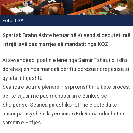
Foto: LSA
Spartak Braho është betuar në Kuvend si deputeti më
i ri një javë pas marrjes së mandatit nga KQZ.
Ai zëvendësoi postin e lënë nga Saimir Tahiri, i cili dha
dorëheqjen nga mandati për t’iu dorëzuar drejtësisë si
qytetar i thjeshtë.
Seanca e sotme plenare nisi pikërisht me këtë proces,
për të vijuar më pas me raportin e Bankës së
Shqipërisë. Seanca parashikohet më e qetë duke
pasur parasysh se kryeministri Edi Rama ndodhet në
samitin e Sofjes.