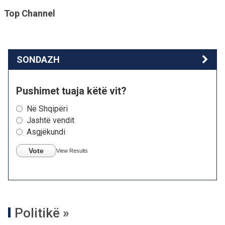
Top Channel
SONDAZH
Pushimet tuaja këtë vit?
Në Shqipëri
Jashtë vendit
Asgjëkundi
Vote
View Results
Politikë »