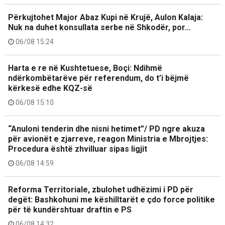
Përkujtohet Major Abaz Kupi në Krujë, Aulon Kalaja:
Nuk na duhet konsullata serbe në Shkodër, por…
06/08 15:24
Harta e re në Kushtetuese, Boçi: Ndihmë
ndërkombëtarëve për referendum, do t’i bëjmë
kërkesë edhe KQZ-së
06/08 15:10
“Anuloni tenderin dhe nisni hetimet”/ PD ngre akuza
për avionët e zjarreve, reagon Ministria e Mbrojtjes:
Procedura është zhvilluar sipas ligjit
06/08 14:59
Reforma Territoriale, zbulohet udhëzimi i PD për
degët: Bashkohuni me këshilltarët e çdo force politike
për të kundërshtuar draftin e PS
06/08 14:32