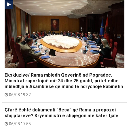
Ekskluzive/ Rama mbledh Qeverinë në Pogradec.
Ministrat raportojnë më 24 dhe 25 gusht, pritet edhe
mbledhja e Asamblesë që mund të ndryshojë kabinetin
06/08 19:32
Çfarë është dokumenti “Besa” që Rama u propozoi
shqiptarëve? Kryeministri e shpjegon me katër fjalë
06/08 17:55