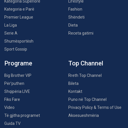
Kategoria Superiore
Lifestyle
Kategoria e Parë
Fashion
Premier League
Shëndeti
La Liga
Dieta
Serie A
Receta gatimi
Shumësportësh
Sport Gossip
Programe
Top Channel
Big Brother VIP
Rreth Top Channel
Për’puthen
Bileta
Shqipëria LIVE
Kontakt
Fiks Fare
Puno në Top Channel
Video
Privacy Policy & Terms of Use
Të gjitha programet
Aksesueshmëria
Guida TV